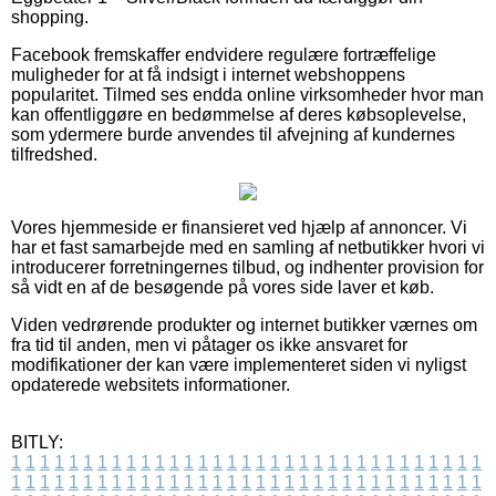
shopping.
Facebook fremskaffer endvidere regulære fortræffelige
muligheder for at få indsigt i internet webshoppens
popularitet. Tilmed ses endda online virksomheder hvor man
kan offentliggøre en bedømmelse af deres købsoplevelse,
som ydermere burde anvendes til afvejning af kundernes
tilfredshed.
Vores hjemmeside er finansieret ved hjælp af annoncer. Vi
har et fast samarbejde med en samling af netbutikker hvori vi
introducerer forretningernes tilbud, og indhenter provision for
så vidt en af de besøgende på vores side laver et køb.
Viden vedrørende produkter og internet butikker værnes om
fra tid til anden, men vi påtager os ikke ansvaret for
modifikationer der kan være implementeret siden vi nyligst
opdaterede websitets informationer.
BITLY:
1
1
1
1
1
1
1
1
1
1
1
1
1
1
1
1
1
1
1
1
1
1
1
1
1
1
1
1
1
1
1
1
1
1
1
1
1
1
1
1
1
1
1
1
1
1
1
1
1
1
1
1
1
1
1
1
1
1
1
1
1
1
1
1
1
1