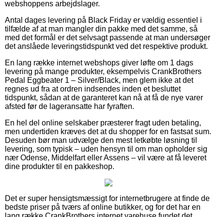
webshoppens arbejdslager.
Antal dages levering på Black Friday er vældig essentiel i
tilfælde af at man mangler din pakke med det samme, så
med det formål er det selvsagt passende at man undersøger
det anslåede leveringstidspunkt ved det respektive produkt.
En lang række internet webshops giver løfte om 1 dags
levering på mange produkter, eksempelvis CrankBrothers
Pedal Eggbeater 1 – Silver/Black, men glem ikke at det
regnes ud fra at ordren indsendes inden et besluttet
tidspunkt, sådan at de garanteret kan nå at få de nye varer
afsted før de lageransatte har fyraften.
En hel del online selskaber præsterer fragt uden betaling,
men undertiden kræves det at du shopper for en fastsat sum.
Desuden bør man udvælge den mest letkøbte løsning til
levering, som typisk – uden hensyn til om man opholder sig
nær Odense, Middelfart eller Assens – vil være at få leveret
dine produkter til en pakkeshop.
Det er super hensigtsmæssigt for internetbrugere at finde de
bedste priser på tværs af online butikker, og for det har en
lang række CrankBrothers internet varehuse fundet det