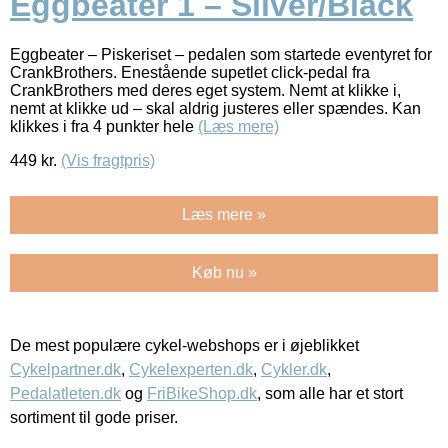
Eggbeater 1 – Silver/Black
Eggbeater – Piskeriset – pedalen som startede eventyret for
CrankBrothers. Enestående supetlet click-pedal fra
CrankBrothers med deres eget system. Nemt at klikke i,
nemt at klikke ud – skal aldrig justeres eller spændes. Kan
klikkes i fra 4 punkter hele
(Læs mere)
449
kr.
(Vis fragtpris)
Læs mere »
Køb nu »
De mest populære cykel-webshops er i øjeblikket
Cykelpartner.dk
,
Cykelexperten.dk
,
Cykler.dk
,
Pedalatleten.dk
og
FriBikeShop.dk
, som alle har et stort
sortiment til gode priser.