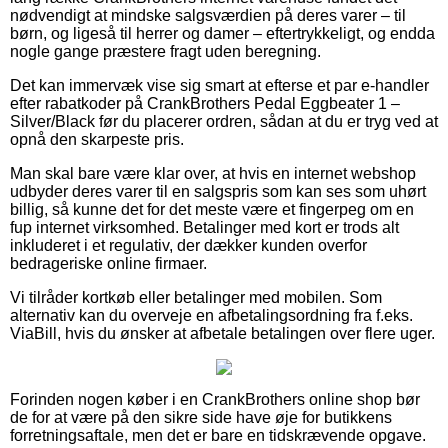
nødvendigt at mindske salgsværdien på deres varer – til
børn, og ligeså til herrer og damer – eftertrykkeligt, og endda
nogle gange præstere fragt uden beregning.
Det kan immervæk vise sig smart at efterse et par e-handler
efter rabatkoder på CrankBrothers Pedal Eggbeater 1 –
Silver/Black før du placerer ordren, sådan at du er tryg ved at
opnå den skarpeste pris.
Man skal bare være klar over, at hvis en internet webshop
udbyder deres varer til en salgspris som kan ses som uhørt
billig, så kunne det for det meste være et fingerpeg om en
fup internet virksomhed. Betalinger med kort er trods alt
inkluderet i et regulativ, der dækker kunden overfor
bedrageriske online firmaer.
Vi tilråder kortkøb eller betalinger med mobilen. Som
alternativ kan du overveje en afbetalingsordning fra f.eks.
ViaBill, hvis du ønsker at afbetale betalingen over flere uger.
Forinden nogen køber i en CrankBrothers online shop bør
de for at være på den sikre side have øje for butikkens
forretningsaftale, men det er bare en tidskrævende opgave.