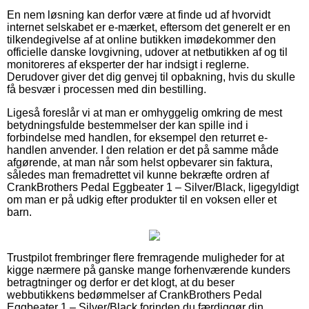
En nem løsning kan derfor være at finde ud af hvorvidt
internet selskabet er e-mærket, eftersom det generelt er en
tilkendegivelse af at online butikken imødekommer den
officielle danske lovgivning, udover at netbutikken af og til
monitoreres af eksperter der har indsigt i reglerne.
Derudover giver det dig genvej til opbakning, hvis du skulle
få besvær i processen med din bestilling.
Ligeså foreslår vi at man er omhyggelig omkring de mest
betydningsfulde bestemmelser der kan spille ind i
forbindelse med handlen, for eksempel den returret e-
handlen anvender. I den relation er det på samme måde
afgørende, at man når som helst opbevarer sin faktura,
således man fremadrettet vil kunne bekræfte ordren af
CrankBrothers Pedal Eggbeater 1 – Silver/Black, ligegyldigt
om man er på udkig efter produkter til en voksen eller et
barn.
Trustpilot frembringer flere fremragende muligheder for at
kigge nærmere på ganske mange forhenværende kunders
betragtninger og derfor er det klogt, at du beser
webbutikkens bedømmelser af CrankBrothers Pedal
Eggbeater 1 – Silver/Black forinden du færdiggør din