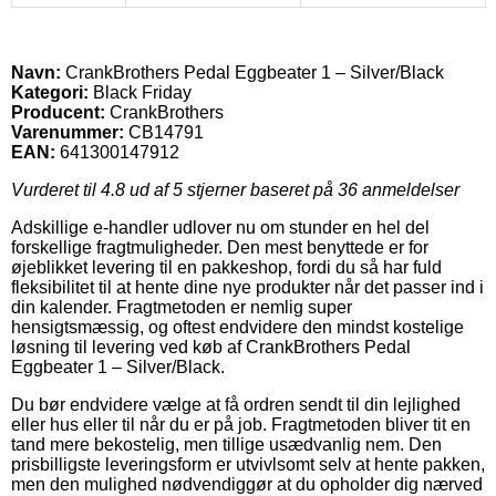
Navn:
CrankBrothers Pedal Eggbeater 1 – Silver/Black
Kategori:
Black Friday
Producent:
CrankBrothers
Varenummer:
CB14791
EAN:
641300147912
Vurderet til
4.8
ud af 5 stjerner baseret på
36
anmeldelser
Adskillige e-handler udlover nu om stunder en hel del
forskellige fragtmuligheder. Den mest benyttede er for
øjeblikket levering til en pakkeshop, fordi du så har fuld
fleksibilitet til at hente dine nye produkter når det passer ind i
din kalender. Fragtmetoden er nemlig super
hensigtsmæssig, og oftest endvidere den mindst kostelige
løsning til levering ved køb af CrankBrothers Pedal
Eggbeater 1 – Silver/Black.
Du bør endvidere vælge at få ordren sendt til din lejlighed
eller hus eller til når du er på job. Fragtmetoden bliver tit en
tand mere bekostelig, men tillige usædvanlig nem. Den
prisbilligste leveringsform er utvivlsomt selv at hente pakken,
men den mulighed nødvendiggør at du opholder dig nærved