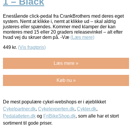
1 – Black
Enestående click-pedal fra CrankBrothers med deres eget
system. Nemt at klikke i, nemt at klikke ud – skal aldrig
justeres eller spændes. Kommer med klamper der kan
monteres med 15 eller 20 graders releasevinkel – alt efter
hvad vej du skruer dem på. -Væ
(Læs mere)
449
kr.
(Vis fragtpris)
Læs mere »
Køb nu »
De mest populære cykel-webshops er i øjeblikket
Cykelpartner.dk
,
Cykelexperten.dk
,
Cykler.dk
,
Pedalatleten.dk
og
FriBikeShop.dk
, som alle har et stort
sortiment til gode priser.