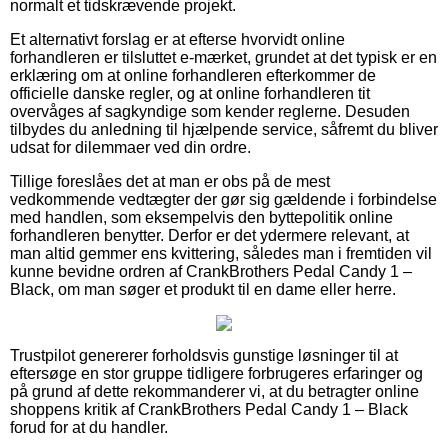
normalt et tidskrævende projekt.
Et alternativt forslag er at efterse hvorvidt online
forhandleren er tilsluttet e-mærket, grundet at det typisk er en
erklæring om at online forhandleren efterkommer de
officielle danske regler, og at online forhandleren tit
overvåges af sagkyndige som kender reglerne. Desuden
tilbydes du anledning til hjælpende service, såfremt du bliver
udsat for dilemmaer ved din ordre.
Tillige foreslåes det at man er obs på de mest
vedkommende vedtægter der gør sig gældende i forbindelse
med handlen, som eksempelvis den byttepolitik online
forhandleren benytter. Derfor er det ydermere relevant, at
man altid gemmer ens kvittering, således man i fremtiden vil
kunne bevidne ordren af CrankBrothers Pedal Candy 1 –
Black, om man søger et produkt til en dame eller herre.
Trustpilot genererer forholdsvis gunstige løsninger til at
eftersøge en stor gruppe tidligere forbrugeres erfaringer og
på grund af dette rekommanderer vi, at du betragter online
shoppens kritik af CrankBrothers Pedal Candy 1 – Black
forud for at du handler.