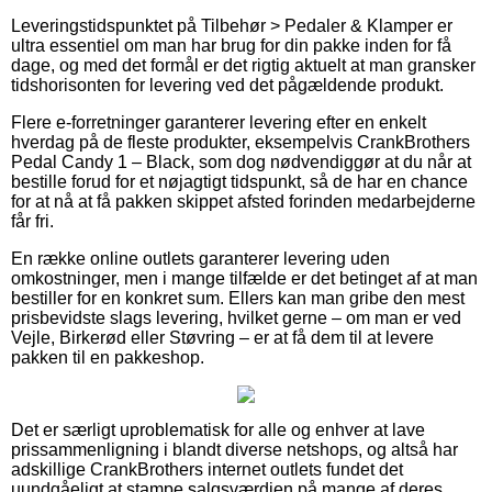
Leveringstidspunktet på Tilbehør > Pedaler & Klamper er
ultra essentiel om man har brug for din pakke inden for få
dage, og med det formål er det rigtig aktuelt at man gransker
tidshorisonten for levering ved det pågældende produkt.
Flere e-forretninger garanterer levering efter en enkelt
hverdag på de fleste produkter, eksempelvis CrankBrothers
Pedal Candy 1 – Black, som dog nødvendiggør at du når at
bestille forud for et nøjagtigt tidspunkt, så de har en chance
for at nå at få pakken skippet afsted forinden medarbejderne
får fri.
En række online outlets garanterer levering uden
omkostninger, men i mange tilfælde er det betinget af at man
bestiller for en konkret sum. Ellers kan man gribe den mest
prisbevidste slags levering, hvilket gerne – om man er ved
Vejle, Birkerød eller Støvring – er at få dem til at levere
pakken til en pakkeshop.
Det er særligt uproblematisk for alle og enhver at lave
prissammenligning i blandt diverse netshops, og altså har
adskillige CrankBrothers internet outlets fundet det
uundgåeligt at stampe salgsværdien på mange af deres