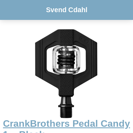
Svend Cdahl
CrankBrothers Pedal Candy