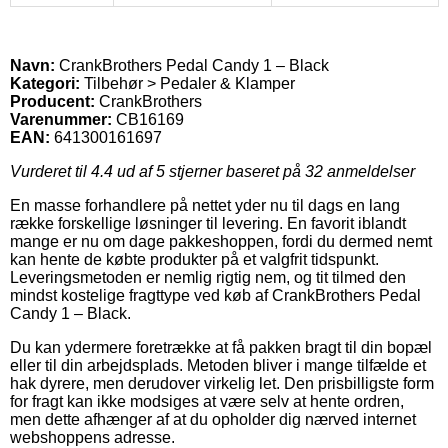
Navn:
CrankBrothers Pedal Candy 1 – Black
Kategori:
Tilbehør > Pedaler & Klamper
Producent:
CrankBrothers
Varenummer:
CB16169
EAN:
641300161697
Vurderet til
4.4
ud af 5 stjerner baseret på
32
anmeldelser
En masse forhandlere på nettet yder nu til dags en lang
række forskellige løsninger til levering. En favorit iblandt
mange er nu om dage pakkeshoppen, fordi du dermed nemt
kan hente de købte produkter på et valgfrit tidspunkt.
Leveringsmetoden er nemlig rigtig nem, og tit tilmed den
mindst kostelige fragttype ved køb af CrankBrothers Pedal
Candy 1 – Black.
Du kan ydermere foretrække at få pakken bragt til din bopæl
eller til din arbejdsplads. Metoden bliver i mange tilfælde et
hak dyrere, men derudover virkelig let. Den prisbilligste form
for fragt kan ikke modsiges at være selv at hente ordren,
men dette afhænger af at du opholder dig nærved internet
webshoppens adresse.