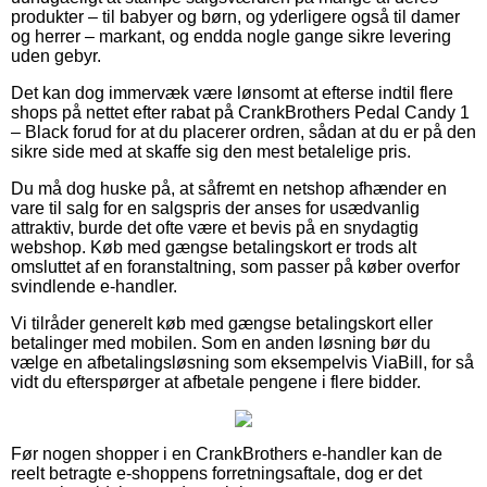
produkter – til babyer og børn, og yderligere også til damer
og herrer – markant, og endda nogle gange sikre levering
uden gebyr.
Det kan dog immervæk være lønsomt at efterse indtil flere
shops på nettet efter rabat på CrankBrothers Pedal Candy 1
– Black forud for at du placerer ordren, sådan at du er på den
sikre side med at skaffe sig den mest betalelige pris.
Du må dog huske på, at såfremt en netshop afhænder en
vare til salg for en salgspris der anses for usædvanlig
attraktiv, burde det ofte være et bevis på en snydagtig
webshop. Køb med gængse betalingskort er trods alt
omsluttet af en foranstaltning, som passer på køber overfor
svindlende e-handler.
Vi tilråder generelt køb med gængse betalingskort eller
betalinger med mobilen. Som en anden løsning bør du
vælge en afbetalingsløsning som eksempelvis ViaBill, for så
vidt du efterspørger at afbetale pengene i flere bidder.
Før nogen shopper i en CrankBrothers e-handler kan de
reelt betragte e-shoppens forretningsaftale, dog er det