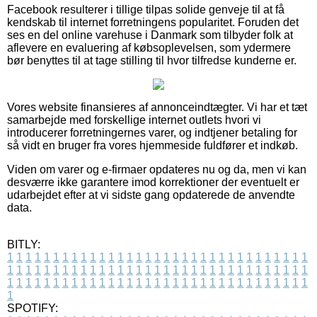
Facebook resulterer i tillige tilpas solide genveje til at få
kendskab til internet forretningens popularitet. Foruden det
ses en del online varehuse i Danmark som tilbyder folk at
aflevere en evaluering af købsoplevelsen, som ydermere
bør benyttes til at tage stilling til hvor tilfredse kunderne er.
Vores website finansieres af annonceindtægter. Vi har et tæt
samarbejde med forskellige internet outlets hvori vi
introducerer forretningernes varer, og indtjener betaling for
så vidt en bruger fra vores hjemmeside fuldfører et indkøb.
Viden om varer og e-firmaer opdateres nu og da, men vi kan
desværre ikke garantere imod korrektioner der eventuelt er
udarbejdet efter at vi sidste gang opdaterede de anvendte
data.
BITLY:
1
1
1
1
1
1
1
1
1
1
1
1
1
1
1
1
1
1
1
1
1
1
1
1
1
1
1
1
1
1
1
1
1
1
1
1
1
1
1
1
1
1
1
1
1
1
1
1
1
1
1
1
1
1
1
1
1
1
1
1
1
1
1
1
1
1
1
1
1
1
1
1
1
1
1
1
1
1
1
1
1
1
1
1
1
1
1
1
1
1
1
1
1
1
1
1
1
1
1
1
SPOTIFY: