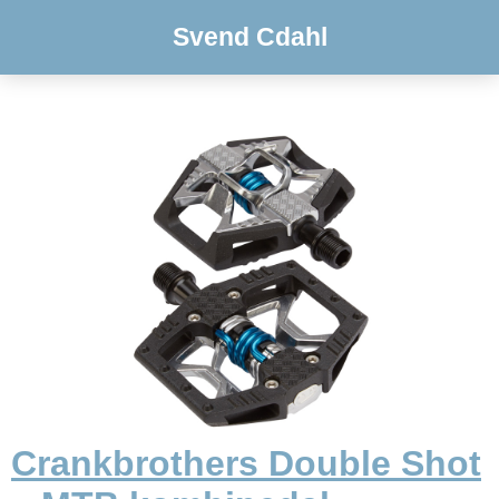
Svend Cdahl
Crankbrothers Double Shot