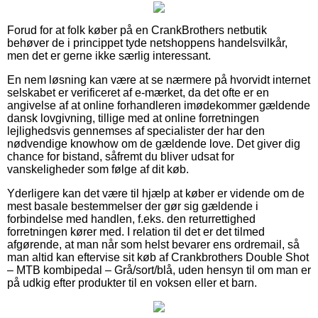
Forud for at folk køber på en CrankBrothers netbutik
behøver de i princippet tyde netshoppens handelsvilkår,
men det er gerne ikke særlig interessant.
En nem løsning kan være at se nærmere på hvorvidt internet
selskabet er verificeret af e-mærket, da det ofte er en
angivelse af at online forhandleren imødekommer gældende
dansk lovgivning, tillige med at online forretningen
lejlighedsvis gennemses af specialister der har den
nødvendige knowhow om de gældende love. Det giver dig
chance for bistand, såfremt du bliver udsat for
vanskeligheder som følge af dit køb.
Yderligere kan det være til hjælp at køber er vidende om de
mest basale bestemmelser der gør sig gældende i
forbindelse med handlen, f.eks. den returrettighed
forretningen kører med. I relation til det er det tilmed
afgørende, at man når som helst bevarer ens ordremail, så
man altid kan eftervise sit køb af Crankbrothers Double Shot
– MTB kombipedal – Grå/sort/blå, uden hensyn til om man er
på udkig efter produkter til en voksen eller et barn.