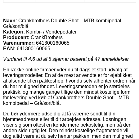
Navn:
Crankbrothers Double Shot – MTB kombipedal –
Grå/sort/blå
Kategori:
Kombi- / Vendepedaler
Producent:
CrankBrothers
Varenummer:
641300160065
EAN:
641300160065
Vurderet til
4.6
ud af 5 stjerner baseret på
47
anmeldelser
En række online firmaer yder nu til dags et stort udvalg af
leveringsmodeller. En af de mest anvendte er for øjeblikket
at afsende til en pakkeshop, hvor du selv afhenter ordren når
du har mulighed for det. Leveringsmetoden er jo særdeles
praktisk, og mange gange tillige den mindst kostelige form
for levering ved køb af Crankbrothers Double Shot – MTB
kombipedal – Grå/sort/blå.
Du bør ydermere udse dig at få varerne sendt til din
hjemmeadresse eller til dit arbejdes adresse. Løsningen
viser sig som oftest en kende mere bekostelig, men på den
anden side rigtig let. Den mindst kostelige fragtmetode vil
dog altid være at du selv henter pakken, men den mulighed