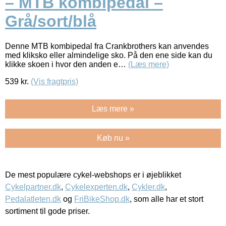
– MTB kombipedal –
Grå/sort/blå
Denne MTB kombipedal fra Crankbrothers kan anvendes
med kliksko eller almindelige sko. På den ene side kan du
klikke skoen i hvor den anden e…
(Læs mere)
539
kr.
(Vis fragtpris)
Læs mere »
Køb nu »
De mest populære cykel-webshops er i øjeblikket
Cykelpartner.dk
,
Cykelexperten.dk
,
Cykler.dk
,
Pedalatleten.dk
og
FriBikeShop.dk
, som alle har et stort
sortiment til gode priser.