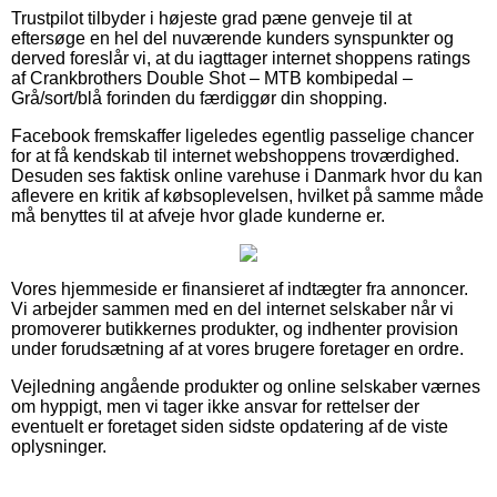
Trustpilot tilbyder i højeste grad pæne genveje til at
eftersøge en hel del nuværende kunders synspunkter og
derved foreslår vi, at du iagttager internet shoppens ratings
af Crankbrothers Double Shot – MTB kombipedal –
Grå/sort/blå forinden du færdiggør din shopping.
Facebook fremskaffer ligeledes egentlig passelige chancer
for at få kendskab til internet webshoppens troværdighed.
Desuden ses faktisk online varehuse i Danmark hvor du kan
aflevere en kritik af købsoplevelsen, hvilket på samme måde
må benyttes til at afveje hvor glade kunderne er.
Vores hjemmeside er finansieret af indtægter fra annoncer.
Vi arbejder sammen med en del internet selskaber når vi
promoverer butikkernes produkter, og indhenter provision
under forudsætning af at vores brugere foretager en ordre.
Vejledning angående produkter og online selskaber værnes
om hyppigt, men vi tager ikke ansvar for rettelser der
eventuelt er foretaget siden sidste opdatering af de viste
oplysninger.