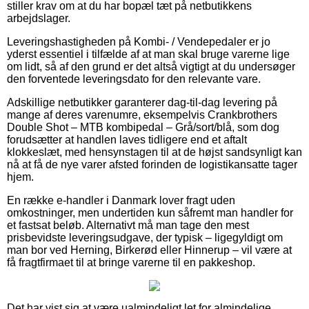
stiller krav om at du har bopæl tæt på netbutikkens
arbejdslager.
Leveringshastigheden på Kombi- / Vendepedaler er jo
yderst essentiel i tilfælde af at man skal bruge varerne lige
om lidt, så af den grund er det altså vigtigt at du undersøger
den forventede leveringsdato for den relevante vare.
Adskillige netbutikker garanterer dag-til-dag levering på
mange af deres varenumre, eksempelvis Crankbrothers
Double Shot – MTB kombipedal – Grå/sort/blå, som dog
forudsætter at handlen laves tidligere end et aftalt
klokkeslæt, med hensynstagen til at de højst sandsynligt kan
nå at få de nye varer afsted forinden de logistikansatte tager
hjem.
En række e-handler i Danmark lover fragt uden
omkostninger, men undertiden kun såfremt man handler for
et fastsat beløb. Alternativt må man tage den mest
prisbevidste leveringsudgave, der typisk – ligegyldigt om
man bor ved Herning, Birkerød eller Hinnerup – vil være at
få fragtfirmaet til at bringe varerne til en pakkeshop.
Det har vist sig at være ualmindeligt let for almindelige