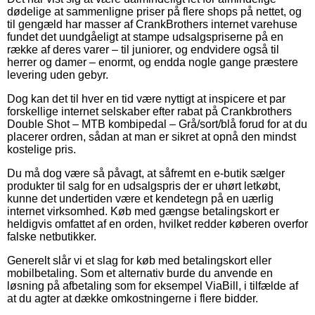
dødelige at sammenligne priser på flere shops på nettet, og
til gengæld har masser af CrankBrothers internet varehuse
fundet det uundgåeligt at stampe udsalgspriserne på en
række af deres varer – til juniorer, og endvidere også til
herrer og damer – enormt, og endda nogle gange præstere
levering uden gebyr.
Dog kan det til hver en tid være nyttigt at inspicere et par
forskellige internet selskaber efter rabat på Crankbrothers
Double Shot – MTB kombipedal – Grå/sort/blå forud for at du
placerer ordren, sådan at man er sikret at opnå den mindst
kostelige pris.
Du må dog være så påvagt, at såfremt en e-butik sælger
produkter til salg for en udsalgspris der er uhørt letkøbt,
kunne det undertiden være et kendetegn på en uærlig
internet virksomhed. Køb med gængse betalingskort er
heldigvis omfattet af en orden, hvilket redder køberen overfor
falske netbutikker.
Generelt slår vi et slag for køb med betalingskort eller
mobilbetaling. Som et alternativ burde du anvende en
løsning på afbetaling som for eksempel ViaBill, i tilfælde af
at du agter at dække omkostningerne i flere bidder.