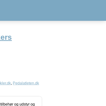
kers
kler.dk
,
Pedalatleten.dk
ltilbehør og udstyr og