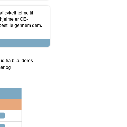
f cykelhjelme til
lhjelme er CE-
 bestille gennem dem.
 fra bl.a. deres
mer og