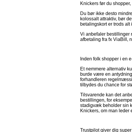
Knickers før du shopper, 
Du bør ikke desto mindre i
kolossalt attraktiv, bør 
betalingskort er trods alt
Vi anbefaler bestillinge
afbetaling fra fx ViaBill
Inden folk shopper i en e
Et nemmere alternativ kun
burde være en antydning 
forhandleren regelmæssi
tilbydes du chance for stø
Tilsvarende kan det anbef
bestillingen, for eksempel
stadigvæk beholder sin 
Knickers, om man leder ef
Trustpilot giver dig su