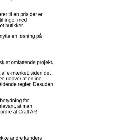
er til en pris der er
tillinger med
et butikker.
nytte en løsning på
sk et omfattende projekt.
t af e-mærket, siden det
r, udover at online
ældende regler. Desuden
 betydning for
relevant, at man
ordre af Craft AR
række andre kunders