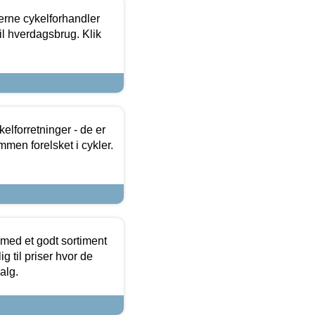
erne cykelforhandler
til hverdagsbrug. Klik
lforretninger - de er
mmen forelsket i cykler.
 med et godt sortiment
g til priser hvor de
alg.