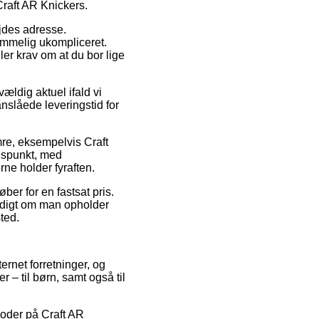
Craft AR Knickers.
ejdes adresse.
emmelig ukompliceret.
ler krav om at du bor lige
ældig aktuel ifald vi
anslåede leveringstid for
mre, eksempelvis Craft
idspunkt, med
rne holder fyraften.
ber for en fastsat pris.
yldigt om man opholder
ted.
ernet forretninger, og
 – til børn, samt også til
tkoder på Craft AR