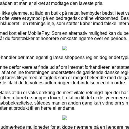
sådan at man er sikret at modtage den laveste pris.
kke glemme, at ifald en butik på nettet frembyder bedst i test var
det ofte være et symbol på en bedragerisk online virksomhed. Bes
 inkluderet i en retningslinje, som støtter køber imod falske intern
r med kort eller MobilePay. Som en alternativ mulighed kan du be
, når du foretrækker at honorere omkostningerne over en periode.
-handler bør man egentlig læse shoppens regler, dog er det typi
ne derfor være at finde ud af om internet forhandleren er støtte
af at online forretningen understøtter de gældende danske regle
gt føres tilsyn med af fagfolk som er meget bekendte med de g
tte, ifald du forvoldes udfordringer i forbindelse med din ordre.
ales at du er vaks omkring de mest vitale retningslinjer der har
 den returret e-shoppen lover. I relation til det er det ydermere 
købsbekræftelse, således man en anden gang kan vidne om sin 
ter et produkt til en herre eller dame.
per udmærkede muligheder for at kigge nærmere på en længere 