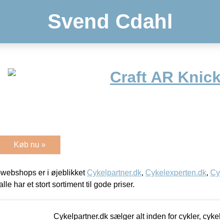
Svend Cdahl
Craft AR Knic
Køb nu »
webshops er i øjeblikket
Cykelpartner.dk
,
Cykelexperten.dk
,
Cy
alle har et stort sortiment til gode priser.
Cykelpartner.dk sælger alt inden for cykler, cyke