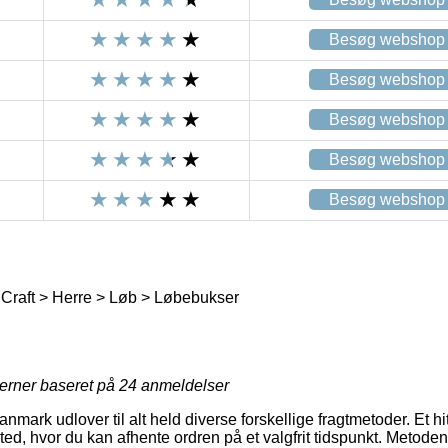
Besøg webshop
Besøg webshop
Besøg webshop
Besøg webshop
Besøg webshop
Craft > Herre > Løb > Løbebukser
jerner baseret på
24
anmeldelser
nmark udlover til alt held diverse forskellige fragtmetoder. Et hit 
sted, hvor du kan afhente ordren på et valgfrit tidspunkt. Metoden