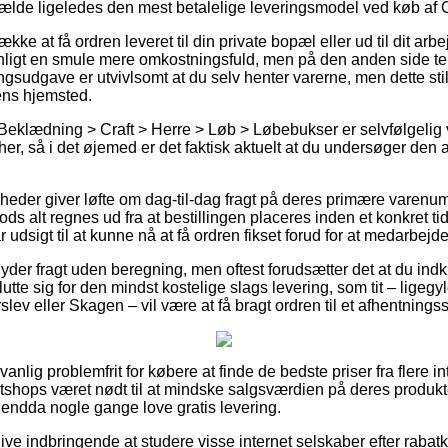
fælde ligeledes den mest betalelige leveringsmodel ved køb af 
ke at få ordren leveret til din private bopæl eller ud til dit arb
nligt en smule mere omkostningsfuld, men på den anden side t
gsudgave er utvivlsomt at du selv henter varerne, men dette stil
ens hjemsted.
Beklædning > Craft > Herre > Løb > Løbebukser er selvfølgelig v
er, så i det øjemed er det faktisk aktuelt at du undersøger den 
.
heder giver løfte om dag-til-dag fragt på deres primære varenu
s alt regnes ud fra at bestillingen placeres inden et konkret t
 udsigt til at kunne nå at få ordren fikset forud for at medarbejde
yder fragt uden beregning, men oftest forudsætter det at du indkø
tte sig for den mindst kostelige slags levering, som tit – ligeg
ev eller Skagen – vil være at få bragt ordren til et afhentningss
nlig problemfrit for købere at finde de bedste priser fra flere int
etshops været nødt til at mindske salgsværdien på deres produkter
 endda nogle gange love gratis levering.
blive indbringende at studere visse internet selskaber efter raba