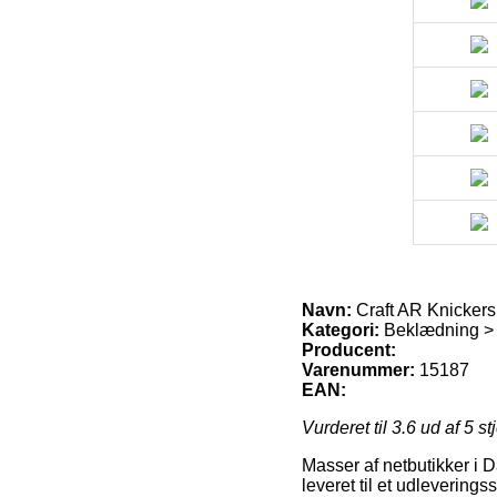
Navn:
Craft AR Knickers
Kategori:
Beklædning > 
Producent:
Varenummer:
15187
EAN:
Vurderet til
3.6
ud af 5 st
Masser af netbutikker i Da
leveret til et udleverings