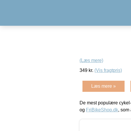
(Læs mere)
349
kr.
(Vis fragtpris)
Læs mere »
De mest populære cykel-
og
FriBikeShop.dk
, som 