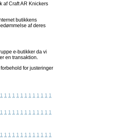
ik af Craft AR Knickers
nternet butikkens
 bedømmelse af deres
uppe e-butikker da vi
er en transaktion.
forbehold for justeringer
1
1
1
1
1
1
1
1
1
1
1
1
1
1
1
1
1
1
1
1
1
1
1
1
1
1
1
1
1
1
1
1
1
1
1
1
1
1
1