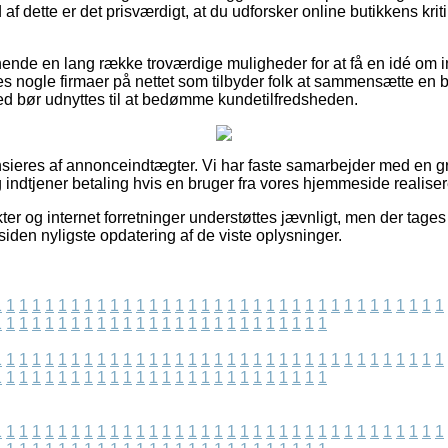
af dette er det prisværdigt, at du udforsker online butikkens krit
nde en lang række troværdige muligheder for at få en idé om i
s nogle firmaer på nettet som tilbyder folk at sammensætte en
d bør udnyttes til at bedømme kundetilfredsheden.
ieres af annonceindtægter. Vi har faste samarbejder med en gr
g indtjener betaling hvis en bruger fra vores hjemmeside realiser
r og internet forretninger understøttes jævnligt, men der tages 
iden nyligste opdatering af de viste oplysninger.
1
1
1
1
1
1
1
1
1
1
1
1
1
1
1
1
1
1
1
1
1
1
1
1
1
1
1
1
1
1
1
1
1
1
1
1
1
1
1
1
1
1
1
1
1
1
1
1
1
1
1
1
1
1
1
1
1
1
1
1
1
1
1
1
1
1
1
1
1
1
1
1
1
1
1
1
1
1
1
1
1
1
1
1
1
1
1
1
1
1
1
1
1
1
1
1
1
1
1
1
1
1
1
1
1
1
1
1
1
1
1
1
1
1
1
1
1
1
1
1
1
1
1
1
1
1
1
1
1
1
1
1
1
1
1
1
1
1
1
1
1
1
1
1
1
1
1
1
1
1
1
1
1
1
1
1
1