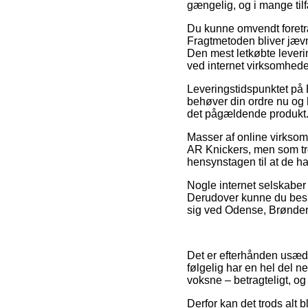
gængelig, og i mange til
Du kunne omvendt foretræk
Fragtmetoden bliver jæv
Den mest letkøbte leverin
ved internet virksomhed
Leveringstidspunktet på 
behøver din ordre nu og h
det pågældende produkt
Masser af online virksom
AR Knickers, men som trod
hensynstagen til at de har
Nogle internet selskaber 
Derudover kunne du beslu
sig ved Odense, Brøndersl
Det er efterhånden usædva
følgelig har en hel del n
voksne – betragteligt, og
Derfor kan det trods alt 