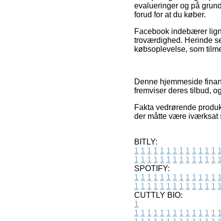
evalueringer og på grund 
forud for at du køber.
Facebook indebærer ligne
troværdighed. Herinde se
købsoplevelse, som tilme
Denne hjemmeside finans
fremviser deres tilbud, o
Fakta vedrørende produkte
der måtte være iværksat s
BITLY:
1
1
1
1
1
1
1
1
1
1
1
1
1
1
1
1
1
1
1
1
1
1
1
1
1
1
SPOTIFY:
1
1
1
1
1
1
1
1
1
1
1
1
1
1
1
1
1
1
1
1
1
1
1
1
1
1
CUTTLY BIO:
1
1
1
1
1
1
1
1
1
1
1
1
1
1