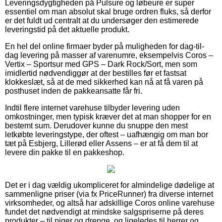
Leveringsdygtigheden på Pulsure og løbeure er super
essentiel om man absolut skal bruge ordren fluks, så derfor
er det fuldt ud centralt at du undersøger den estimerede
leveringstid på det aktuelle produkt.
En hel del online firmaer byder på muligheden for dag-til-
dag levering på masser af varenumre, eksempelvis Coros –
Vertix – Sportsur med GPS – Dark Rock/Sort, men som
imidlertid nødvendiggør at der bestilles før et fastsat
klokkeslæt, så at de med sikkerhed kan nå at få varen på
posthuset inden de pakkeansatte får fri.
Indtil flere internet varehuse tilbyder levering uden
omkostninger, men typisk kræver det at man shopper for en
bestemt sum. Derudover kunne du snuppe den mest
letkøbte leveringstype, der oftest – uafhængig om man bor
tæt på Esbjerg, Lillerød eller Assens – er at få dem til at
levere din pakke til en pakkeshop.
Det er i dag vældig ukompliceret for almindelige dødelige at
sammenligne priser (via fx PriceRunner) fra diverse internet
virksomheder, og altså har adskillige Coros online varehuse
fundet det nødvendigt at mindske salgspriserne på deres
produkter – til piger og drenge, og ligeledes til herrer og