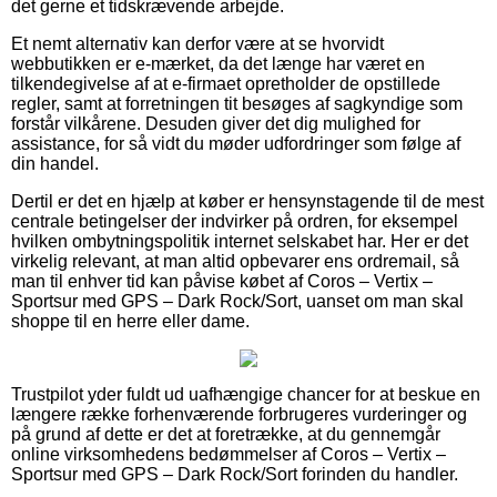
det gerne et tidskrævende arbejde.
Et nemt alternativ kan derfor være at se hvorvidt
webbutikken er e-mærket, da det længe har været en
tilkendegivelse af at e-firmaet opretholder de opstillede
regler, samt at forretningen tit besøges af sagkyndige som
forstår vilkårene. Desuden giver det dig mulighed for
assistance, for så vidt du møder udfordringer som følge af
din handel.
Dertil er det en hjælp at køber er hensynstagende til de mest
centrale betingelser der indvirker på ordren, for eksempel
hvilken ombytningspolitik internet selskabet har. Her er det
virkelig relevant, at man altid opbevarer ens ordremail, så
man til enhver tid kan påvise købet af Coros – Vertix –
Sportsur med GPS – Dark Rock/Sort, uanset om man skal
shoppe til en herre eller dame.
Trustpilot yder fuldt ud uafhængige chancer for at beskue en
længere række forhenværende forbrugeres vurderinger og
på grund af dette er det at foretrække, at du gennemgår
online virksomhedens bedømmelser af Coros – Vertix –
Sportsur med GPS – Dark Rock/Sort forinden du handler.