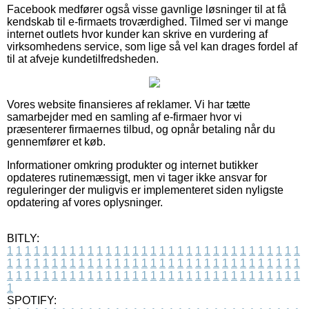
Facebook medfører også visse gavnlige løsninger til at få
kendskab til e-firmaets troværdighed. Tilmed ser vi mange
internet outlets hvor kunder kan skrive en vurdering af
virksomhedens service, som lige så vel kan drages fordel af
til at afveje kundetilfredsheden.
Vores website finansieres af reklamer. Vi har tætte
samarbejder med en samling af e-firmaer hvor vi
præsenterer firmaernes tilbud, og opnår betaling når du
gennemfører et køb.
Informationer omkring produkter og internet butikker
opdateres rutinemæssigt, men vi tager ikke ansvar for
reguleringer der muligvis er implementeret siden nyligste
opdatering af vores oplysninger.
BITLY:
1
1
1
1
1
1
1
1
1
1
1
1
1
1
1
1
1
1
1
1
1
1
1
1
1
1
1
1
1
1
1
1
1
1
1
1
1
1
1
1
1
1
1
1
1
1
1
1
1
1
1
1
1
1
1
1
1
1
1
1
1
1
1
1
1
1
1
1
1
1
1
1
1
1
1
1
1
1
1
1
1
1
1
1
1
1
1
1
1
1
1
1
1
1
1
1
1
1
1
1
SPOTIFY: