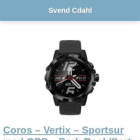
Svend Cdahl
Coros – Vertix – Sportsur