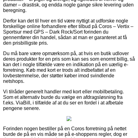
damer – drastisk, og endda nogle gange sikre levering uden
beregning.
Derfor kan det til hver en tid være nyttigt at udforske nogle
forskellige online forhandlere efter tilbud på Coros – Vertix –
Sportsur med GPS – Dark Rock/Sort forinden du
gennemfører din handel, sådan at man er garanteret at få
den prisbilligste pris.
Du må bare være opmærksom på, at hvis en butik udlover
deres produkter for en pris som kan ses som enormt billig, så
kan det i nogle tilfælde være en indikation på en uærlig e-
forretning. Køb med kort er trods alt indbefattet af en
lovbestemmelse, der støtter køber imod svindlende
netshops.
Vi tilråder generelt handler med kort eller mobilbetaling.
Som et alternativ burde du vælge en afdragsløsning fra
f.eks. ViaBill, i tilfælde af at du ser en fordel i at afbetale
pengene senere.
Forinden nogen bestiller på en Coros forretning på nettet
burde de på en vis måde se på e-shoppens regler, dog er