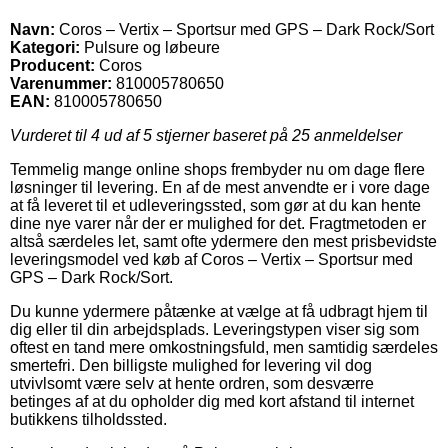
Navn:
Coros – Vertix – Sportsur med GPS – Dark Rock/Sort
Kategori:
Pulsure og løbeure
Producent:
Coros
Varenummer:
810005780650
EAN:
810005780650
Vurderet til
4
ud af 5 stjerner baseret på
25
anmeldelser
Temmelig mange online shops frembyder nu om dage flere
løsninger til levering. En af de mest anvendte er i vore dage
at få leveret til et udleveringssted, som gør at du kan hente
dine nye varer når der er mulighed for det. Fragtmetoden er
altså særdeles let, samt ofte ydermere den mest prisbevidste
leveringsmodel ved køb af Coros – Vertix – Sportsur med
GPS – Dark Rock/Sort.
Du kunne ydermere påtænke at vælge at få udbragt hjem til
dig eller til din arbejdsplads. Leveringstypen viser sig som
oftest en tand mere omkostningsfuld, men samtidig særdeles
smertefri. Den billigste mulighed for levering vil dog
utvivlsomt være selv at hente ordren, som desværre
betinges af at du opholder dig med kort afstand til internet
butikkens tilholdssted.