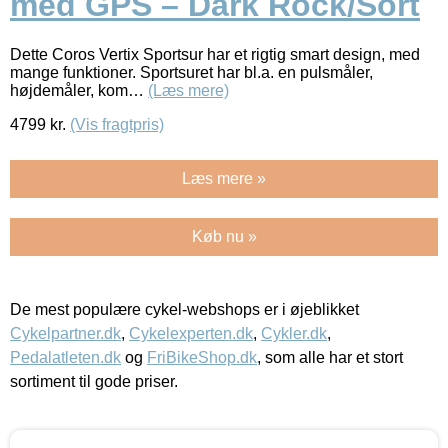
med GPS – Dark Rock/Sort
Dette Coros Vertix Sportsur har et rigtig smart design, med
mange funktioner. Sportsuret har bl.a. en pulsmåler,
højdemåler, kom…
(Læs mere)
4799
kr.
(Vis fragtpris)
Læs mere »
Køb nu »
De mest populære cykel-webshops er i øjeblikket
Cykelpartner.dk
,
Cykelexperten.dk
,
Cykler.dk
,
Pedalatleten.dk
og
FriBikeShop.dk
, som alle har et stort
sortiment til gode priser.