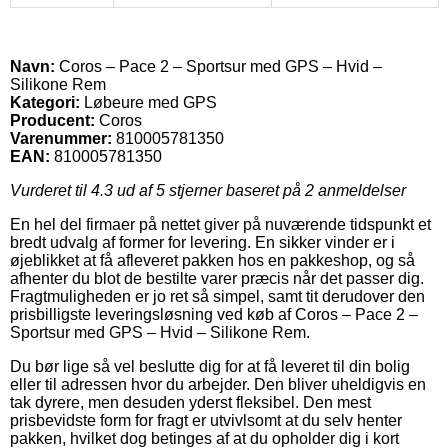
Navn:
Coros – Pace 2 – Sportsur med GPS – Hvid –
Silikone Rem
Kategori:
Løbeure med GPS
Producent:
Coros
Varenummer:
810005781350
EAN:
810005781350
Vurderet til
4.3
ud af 5 stjerner baseret på
2
anmeldelser
En hel del firmaer på nettet giver på nuværende tidspunkt et
bredt udvalg af former for levering. En sikker vinder er i
øjeblikket at få afleveret pakken hos en pakkeshop, og så
afhenter du blot de bestilte varer præcis når det passer dig.
Fragtmuligheden er jo ret så simpel, samt tit derudover den
prisbilligste leveringsløsning ved køb af Coros – Pace 2 –
Sportsur med GPS – Hvid – Silikone Rem.
Du bør lige så vel beslutte dig for at få leveret til din bolig
eller til adressen hvor du arbejder. Den bliver uheldigvis en
tak dyrere, men desuden yderst fleksibel. Den mest
prisbevidste form for fragt er utvivlsomt at du selv henter
pakken, hvilket dog betinges af at du opholder dig i kort