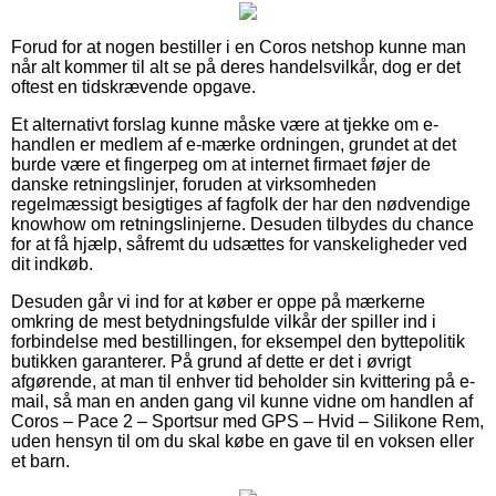
Forud for at nogen bestiller i en Coros netshop kunne man
når alt kommer til alt se på deres handelsvilkår, dog er det
oftest en tidskrævende opgave.
Et alternativt forslag kunne måske være at tjekke om e-
handlen er medlem af e-mærke ordningen, grundet at det
burde være et fingerpeg om at internet firmaet føjer de
danske retningslinjer, foruden at virksomheden
regelmæssigt besigtiges af fagfolk der har den nødvendige
knowhow om retningslinjerne. Desuden tilbydes du chance
for at få hjælp, såfremt du udsættes for vanskeligheder ved
dit indkøb.
Desuden går vi ind for at køber er oppe på mærkerne
omkring de mest betydningsfulde vilkår der spiller ind i
forbindelse med bestillingen, for eksempel den byttepolitik
butikken garanterer. På grund af dette er det i øvrigt
afgørende, at man til enhver tid beholder sin kvittering på e-
mail, så man en anden gang vil kunne vidne om handlen af
Coros – Pace 2 – Sportsur med GPS – Hvid – Silikone Rem,
uden hensyn til om du skal købe en gave til en voksen eller
et barn.