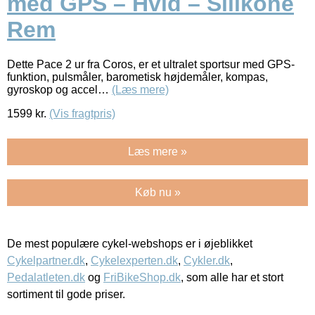
med GPS – Hvid – Silikone
Rem
Dette Pace 2 ur fra Coros, er et ultralet sportsur med GPS-
funktion, pulsmåler, barometisk højdemåler, kompas,
gyroskop og accel…
(Læs mere)
1599
kr.
(Vis fragtpris)
Læs mere »
Køb nu »
De mest populære cykel-webshops er i øjeblikket
Cykelpartner.dk
,
Cykelexperten.dk
,
Cykler.dk
,
Pedalatleten.dk
og
FriBikeShop.dk
, som alle har et stort
sortiment til gode priser.