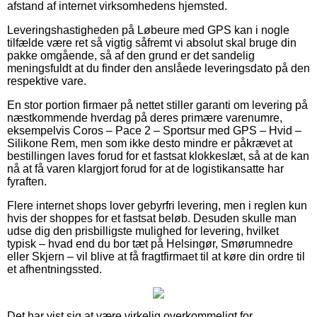
afstand af internet virksomhedens hjemsted.
Leveringshastigheden på Løbeure med GPS kan i nogle
tilfælde være ret så vigtig såfremt vi absolut skal bruge din
pakke omgående, så af den grund er det sandelig
meningsfuldt at du finder den anslåede leveringsdato på den
respektive vare.
En stor portion firmaer på nettet stiller garanti om levering på
næstkommende hverdag på deres primære varenumre,
eksempelvis Coros – Pace 2 – Sportsur med GPS – Hvid –
Silikone Rem, men som ikke desto mindre er påkrævet at
bestillingen laves forud for et fastsat klokkeslæt, så at de kan
nå at få varen klargjort forud for at de logistikansatte har
fyraften.
Flere internet shops lover gebyrfri levering, men i reglen kun
hvis der shoppes for et fastsat beløb. Desuden skulle man
udse dig den prisbilligste mulighed for levering, hvilket
typisk – hvad end du bor tæt på Helsingør, Smørumnedre
eller Skjern – vil blive at få fragtfirmaet til at køre din ordre til
et afhentningssted.
Det har vist sig at være virkelig overkommeligt for