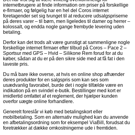
internetbrugere at finde information om priser på forskellige
e-firmaer, og følgelig har en hel del Coros internet
foretagender set sig tvunget til at reducere udsalgspriserne
på deres varer – til børn, men ligeledes til damer og herrer –
kolossalt, og endda nogle gange frembyde levering uden
betaling.
Derfor kan det trods alt være gunstigt at sammenligne nogle
forskellige internet firmaer efter tilbud på Coros – Pace 2 –
Sportsur med GPS – Hvid – Silikone Rem forud for at du
køber, sådan at du er på den sikre side med at få fat i den
laveste pris.
Du må bare ikke overse, at hvis en online shop afhænder
deres produkter for en salgspris som kan ses som
usædvanlig favorabel, burde det i nogle tilfælde være en
indikation på en svindel e-butik. Bestillinger med kort er
imidlertid omfattet af et reglement, der hjælper kunden
overfor uægte online forhandlere.
Generelt foreslår vi køb med betalingskort eller
mobilbetaling. Som en alternativ mulighed kan du anvende
en afbetalingsordning som for eksempel ViaBill, forudsat du
foretrækker at dække omkostningerne ude i fremtiden.