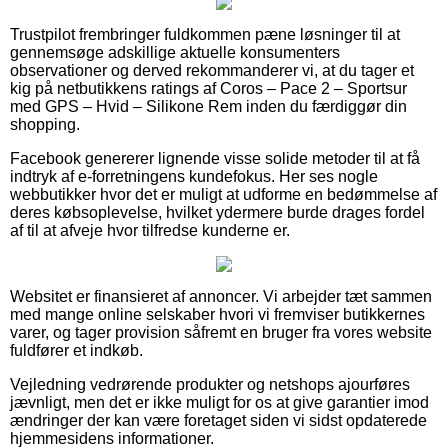
Trustpilot frembringer fuldkommen pæne løsninger til at
gennemsøge adskillige aktuelle konsumenters
observationer og derved rekommanderer vi, at du tager et
kig på netbutikkens ratings af Coros – Pace 2 – Sportsur
med GPS – Hvid – Silikone Rem inden du færdiggør din
shopping.
Facebook genererer lignende visse solide metoder til at få
indtryk af e-forretningens kundefokus. Her ses nogle
webbutikker hvor det er muligt at udforme en bedømmelse af
deres købsoplevelse, hvilket ydermere burde drages fordel
af til at afveje hvor tilfredse kunderne er.
Websitet er finansieret af annoncer. Vi arbejder tæt sammen
med mange online selskaber hvori vi fremviser butikkernes
varer, og tager provision såfremt en bruger fra vores website
fuldfører et indkøb.
Vejledning vedrørende produkter og netshops ajourføres
jævnligt, men det er ikke muligt for os at give garantier imod
ændringer der kan være foretaget siden vi sidst opdaterede
hjemmesidens informationer.