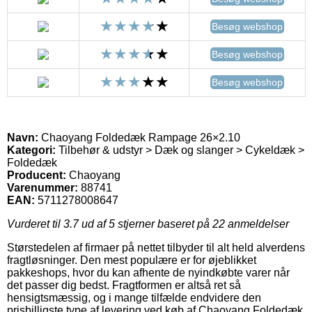
Besøg webshop
Besøg webshop
Besøg webshop
Navn:
Chaoyang Foldedæk Rampage 26×2.10
Kategori:
Tilbehør & udstyr > Dæk og slanger > Cykeldæk >
Foldedæk
Producent:
Chaoyang
Varenummer:
88741
EAN:
5711278008647
Vurderet til
3.7
ud af 5 stjerner baseret på
22
anmeldelser
Størstedelen af firmaer på nettet tilbyder til alt held alverdens
fragtløsninger. Den mest populære er for øjeblikket
pakkeshops, hvor du kan afhente de nyindkøbte varer når
det passer dig bedst. Fragtformen er altså ret så
hensigtsmæssig, og i mange tilfælde endvidere den
prisbilligste type af levering ved køb af Chaoyang Foldedæk