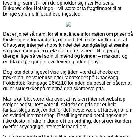
levering, som tit – om du opholder sig nær Horsens,
Birkerød eller Helsinge – vil være at få fragtfirmaet til at
bringe varerne til et udleveringssted.
Det er jo ret så nemt for alle at finde information om priser på
forskellige e-forhandlere, og med det motiv har flertallet af
Chaoyang internet shops fundet det uundgåeligt at sænke
salgsværdien på en række af deres varer – til piger og
drenge, lige så vel som til mænd og kvinder – markant, og
endda nogle gange love levering uden gebyr.
Dog kan det alligevel vise sig tiden værd at checke en
række online varehuse efter rabatkoder på Chaoyang
Foldedæk Rampage 26×2.10 forinden du bestiller, sådan at
du er skudsikker på at opnå den skarpeste pris.
Man skal blot være klar over, at hvis en internet webshop
sælger bedst i test varer til salg for en pris der er helt
fantastisk gunstig, er det for det meste være et faresignal om
en svindel internet shop. Bestillinger med betalingskort er
ikke desto mindre inkluderet i en ordning, der sikrer kunden
overfor snydagtige internet forhandlere.
Vi går generelt ind for bestillinger med kort eller betalinger