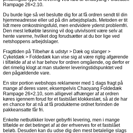
Rampage 26×2.10.
Du burde lige så vel beslutte dig for at få ordren sendt til din
hjemmeadresse eller ud på din arbejdsplads. Metoden er tit
lidt mere omkostningsfuld, men endvidere yderst problemfri.
Den mest letkøbte løsning vil dog utvivlsomt være selv at
hente varerne, hvilket dog forudsætter at du bor lige ved
netshoppens arbejdslager.
Fragttiden på Tilbehør & udstyr > Dæk og slanger >
Cykeldæk > Foldedæk kan vise sig at være rigtig afgørende
i tilfælde af at vi har behov for ordren omgående, og derfor er
det rimelig klogt at man studerer leveringstidspunktet ved
den pågældende vare.
En stor portion webshops reklamerer med 1 dags fragt på
mange af deres varer, eksempelvis Chaoyang Foldedæk
Rampage 26×2.10, som alligevel afhænger af at ordren
køres igennem forud for et fastslået klokkeslæt, så at de har
en chance for at nå at få produkterne ordnet forinden de
pakkeansatte får fri.
Enkelte netbutikker lover gebyrfri levering, men i mange
tilfælde er det betinget af at der erhverves for et fastslået
beløb. Desuden kan du udse dig den mest betalelige slags