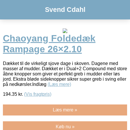
Svend Cdahl
Chaoyang Foldedæk
Rampage 26×2.10
Dækket til de virkeligt sjove dage i skoven. Dagene med
masser af mudder. Dækket er i Dual+2 Compound med store
åbne knopper som giver et perfekt greb i mudder eller løs
jord. Ekstra bløde sideknopper sikrer super greb i sving eller
på nedkørsler.Indlæg
(Læs mere)
194.35
kr.
(Vis fragtpris)
Læs mere »
Køb nu »