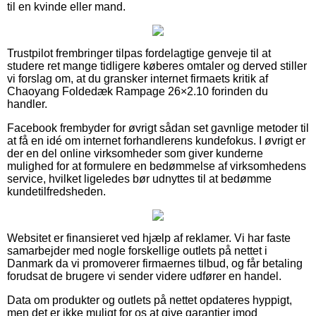
til en kvinde eller mand.
Trustpilot frembringer tilpas fordelagtige genveje til at
studere ret mange tidligere køberes omtaler og derved stiller
vi forslag om, at du gransker internet firmaets kritik af
Chaoyang Foldedæk Rampage 26×2.10 forinden du
handler.
Facebook frembyder for øvrigt sådan set gavnlige metoder til
at få en idé om internet forhandlerens kundefokus. I øvrigt er
der en del online virksomheder som giver kunderne
mulighed for at formulere en bedømmelse af virksomhedens
service, hvilket ligeledes bør udnyttes til at bedømme
kundetilfredsheden.
Websitet er finansieret ved hjælp af reklamer. Vi har faste
samarbejder med nogle forskellige outlets på nettet i
Danmark da vi promoverer firmaernes tilbud, og får betaling
forudsat de brugere vi sender videre udfører en handel.
Data om produkter og outlets på nettet opdateres hyppigt,
men det er ikke muligt for os at give garantier imod