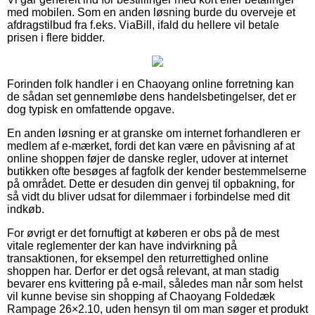
med mobilen. Som en anden løsning burde du overveje et
afdragstilbud fra f.eks. ViaBill, ifald du hellere vil betale
prisen i flere bidder.
Forinden folk handler i en Chaoyang online forretning kan
de sådan set gennemløbe dens handelsbetingelser, det er
dog typisk en omfattende opgave.
En anden løsning er at granske om internet forhandleren er
medlem af e-mærket, fordi det kan være en påvisning af at
online shoppen føjer de danske regler, udover at internet
butikken ofte besøges af fagfolk der kender bestemmelserne
på området. Dette er desuden din genvej til opbakning, for
så vidt du bliver udsat for dilemmaer i forbindelse med dit
indkøb.
For øvrigt er det fornuftigt at køberen er obs på de mest
vitale reglementer der kan have indvirkning på
transaktionen, for eksempel den returrettighed online
shoppen har. Derfor er det også relevant, at man stadig
bevarer ens kvittering på e-mail, således man når som helst
vil kunne bevise sin shopping af Chaoyang Foldedæk
Rampage 26×2.10, uden hensyn til om man søger et produkt