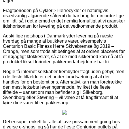
lager.
Fragtperioden på Cykler > Herrecykler er naturligvis
usædvanlig afgørende såfremt du har brug for din ordre lige
om lidt, så i det øjemed er det nemlig fornuftigt at vi gransker
tidshorisonten for levering på det vedkommende produkt.
Adskillige netshops i Danmark yder levering på næste
hverdag på mange af butikkens varer, eksempelvis
Centurion Basic Fitness Herre Skivebremse 8g 2019 –
Orange, men som trods alt betinges af at ordren placeres før
et nøjagtigt klokkeslæt, så at de med sikkerhed kan nå at få
produktet fikset forinden pakkemedarbejderne har fri.
Nogle få internet selskaber frembyder fragt uden gebyr, men
i de fleste tilfælde er det under forudsætning af at der
handles for en bestemt pris. Alternativt kan man foretrække
den mest letkøbte leveringsmetode, hvilket i de fleste
tilfælde – uanset om man befinder sig i Silkeborg,
Svendborg eller Støvring – vil være at få fragtfirmaet til at
køre dine varer til en pakkeshop.
Det er super enkelt for alle at lave prissammenligning hos
diverse e-shops, og så har de fleste Centurion outlets på