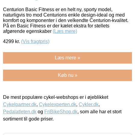
Centurion Basic Fitness er en helt ny, sporty model,
naturligvis tro mod Centurions enkle design-ideal og med
komfort og komponenter i den velkendte Centurion-kvalitet.
På en Basic Fitness er der kælet ekstra for stellets
afgørende egenskaber
(Læs mere)
4299
kr.
(Vis fragtpris)
Læs mere »
Køb nu »
De mest populære cykel-webshops er i øjeblikket
Cykelpartner.dk
,
Cykelexperten.dk
,
Cykler.dk
,
Pedalatleten.dk
og
FriBikeShop.dk
, som alle har et stort
sortiment til gode priser.