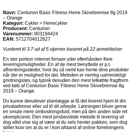
Navn:
Centurion Basic Fitness Herre Skivebremse 8g 2019
– Orange
Kategori:
Cykler > Herrecykler
Producent:
Centurion
Varenummer:
903194424
EAN:
5712704012627
Vurderet til
3.7
ud af 5 stjerner baseret på
22
anmeldelser
En stor portion internet firmaer yder efterhånden flere
leveringsmuligheder. En af de mest benyttede er p.t.
afhentningssteder, hvor du så nemt kan hente dine produkter
når der er mulighed for det. Metoden er nemlig ualmindeligt
gnidningsløs, og typisk desuden den mest letkøbte fragtform
ved køb af Centurion Basic Fitness Herre Skivebremse 8g
2019 – Orange.
Du kunne derudover planlægge at få det leveret hjem til din
privatadresse eller ud til dit arbejde. Løsningen bliver gerne
en smule mere omkostningsfuld, men på den anden side ret
ukompliceret. Den mest prisbevidste metode til levering vil
dog altid vise sig at være at du selv henter pakken, som dog
stiller krav om at du er i kort afstand af online forretningens