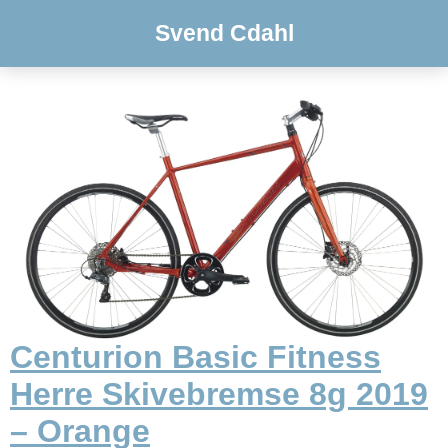
Svend Cdahl
Centurion Basic Fitness
Herre Skivebremse 8g 2019
– Orange