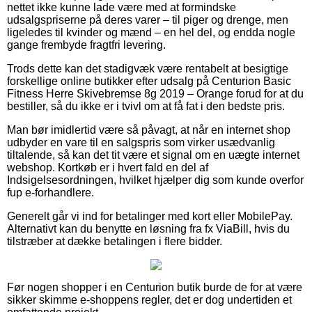
nettet ikke kunne lade være med at formindske
udsalgspriserne på deres varer – til piger og drenge, men
ligeledes til kvinder og mænd – en hel del, og endda nogle
gange frembyde fragtfri levering.
Trods dette kan det stadigvæk være rentabelt at besigtige
forskellige online butikker efter udsalg på Centurion Basic
Fitness Herre Skivebremse 8g 2019 – Orange forud for at du
bestiller, så du ikke er i tvivl om at få fat i den bedste pris.
Man bør imidlertid være så påvagt, at når en internet shop
udbyder en vare til en salgspris som virker usædvanlig
tiltalende, så kan det tit være et signal om en uægte internet
webshop. Kortkøb er i hvert fald en del af
Indsigelsesordningen, hvilket hjælper dig som kunde overfor
fup e-forhandlere.
Generelt går vi ind for betalinger med kort eller MobilePay.
Alternativt kan du benytte en løsning fra fx ViaBill, hvis du
tilstræber at dække betalingen i flere bidder.
Før nogen shopper i en Centurion butik burde de for at være
sikker skimme e-shoppens regler, det er dog undertiden et