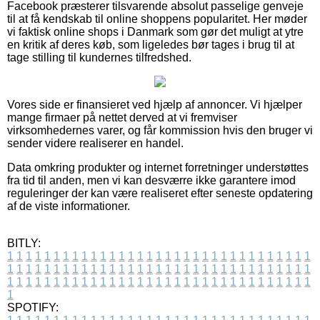
Facebook præsterer tilsvarende absolut passelige genveje
til at få kendskab til online shoppens popularitet. Her møder
vi faktisk online shops i Danmark som gør det muligt at ytre
en kritik af deres køb, som ligeledes bør tages i brug til at
tage stilling til kundernes tilfredshed.
Vores side er finansieret ved hjælp af annoncer. Vi hjælper
mange firmaer på nettet derved at vi fremviser
virksomhedernes varer, og får kommission hvis den bruger vi
sender videre realiserer en handel.
Data omkring produkter og internet forretninger understøttes
fra tid til anden, men vi kan desværre ikke garantere imod
reguleringer der kan være realiseret efter seneste opdatering
af de viste informationer.
BITLY:
1
1
1
1
1
1
1
1
1
1
1
1
1
1
1
1
1
1
1
1
1
1
1
1
1
1
1
1
1
1
1
1
1
1
1
1
1
1
1
1
1
1
1
1
1
1
1
1
1
1
1
1
1
1
1
1
1
1
1
1
1
1
1
1
1
1
1
1
1
1
1
1
1
1
1
1
1
1
1
1
1
1
1
1
1
1
1
1
1
1
1
1
1
1
1
1
1
1
1
1
SPOTIFY: