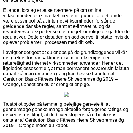
omfattende projekt.
Et andet forslag er at se nærmere på om online
virksomheden er e-mærket medlem, grundet at det burde
være et sympol på at internet virksomheden forstår de
gældende danske regler, samt at e-firmaet nu og da
revurderes af eksperter som er meget fortrolige de gældende
regulativer. Dette er desuden en god genvej til støtte, hvis du
oplever problemer i processen med dit køb.
I øvrigt er det godt at du er obs på de grundlæggende vilkår
der gælder for transaktionen, som for eksempel den
returrettighed internet virksomheden anvender. Her er det
ligeledes essesentielt, at man permanent bevarer sin faktura
e-mail, så man en anden gang kan bevise handlen af
Centurion Basic Fitness Herre Skivebremse 8g 2019 –
Orange, uanset om du er dreng eller pige.
Trustpilot byder på temmelig belejlige genveje til at
gennemsøge ganske mange aktuelle forbrugeres ratings og
derved er det klogt, at du bliver klogere på e-butikkens
omtaler af Centurion Basic Fitness Herre Skivebremse 8g
2019 – Orange inden du køber.