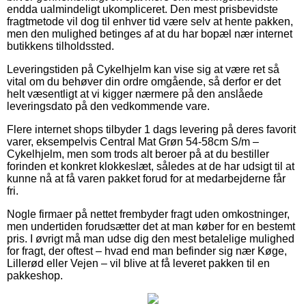
endda ualmindeligt ukompliceret. Den mest prisbevidste
fragtmetode vil dog til enhver tid være selv at hente pakken,
men den mulighed betinges af at du har bopæl nær internet
butikkens tilholdssted.
Leveringstiden på Cykelhjelm kan vise sig at være ret så
vital om du behøver din ordre omgående, så derfor er det
helt væsentligt at vi kigger nærmere på den anslåede
leveringsdato på den vedkommende vare.
Flere internet shops tilbyder 1 dags levering på deres favorit
varer, eksempelvis Central Mat Grøn 54-58cm S/m –
Cykelhjelm, men som trods alt beroer på at du bestiller
forinden et konkret klokkeslæt, således at de har udsigt til at
kunne nå at få varen pakket forud for at medarbejderne får
fri.
Nogle firmaer på nettet frembyder fragt uden omkostninger,
men undertiden forudsætter det at man køber for en bestemt
pris. I øvrigt må man udse dig den mest betalelige mulighed
for fragt, der oftest – hvad end man befinder sig nær Køge,
Lillerød eller Vejen – vil blive at få leveret pakken til en
pakkeshop.