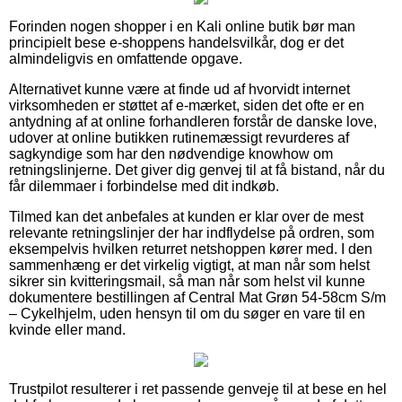
Forinden nogen shopper i en Kali online butik bør man
principielt bese e-shoppens handelsvilkår, dog er det
almindeligvis en omfattende opgave.
Alternativet kunne være at finde ud af hvorvidt internet
virksomheden er støttet af e-mærket, siden det ofte er en
antydning af at online forhandleren forstår de danske love,
udover at online butikken rutinemæssigt revurderes af
sagkyndige som har den nødvendige knowhow om
retningslinjerne. Det giver dig genvej til at få bistand, når du
får dilemmaer i forbindelse med dit indkøb.
Tilmed kan det anbefales at kunden er klar over de mest
relevante retningslinjer der har indflydelse på ordren, som
eksempelvis hvilken returret netshoppen kører med. I den
sammenhæng er det virkelig vigtigt, at man når som helst
sikrer sin kvitteringsmail, så man når som helst vil kunne
dokumentere bestillingen af Central Mat Grøn 54-58cm S/m
– Cykelhjelm, uden hensyn til om du søger en vare til en
kvinde eller mand.
Trustpilot resulterer i ret passende genveje til at bese en hel