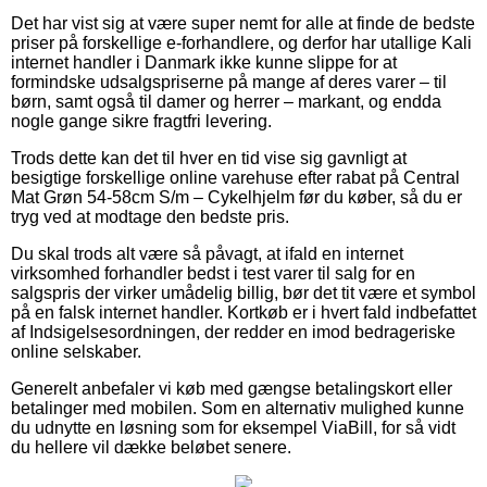
Det har vist sig at være super nemt for alle at finde de bedste
priser på forskellige e-forhandlere, og derfor har utallige Kali
internet handler i Danmark ikke kunne slippe for at
formindske udsalgspriserne på mange af deres varer – til
børn, samt også til damer og herrer – markant, og endda
nogle gange sikre fragtfri levering.
Trods dette kan det til hver en tid vise sig gavnligt at
besigtige forskellige online varehuse efter rabat på Central
Mat Grøn 54-58cm S/m – Cykelhjelm før du køber, så du er
tryg ved at modtage den bedste pris.
Du skal trods alt være så påvagt, at ifald en internet
virksomhed forhandler bedst i test varer til salg for en
salgspris der virker umådelig billig, bør det tit være et symbol
på en falsk internet handler. Kortkøb er i hvert fald indbefattet
af Indsigelsesordningen, der redder en imod bedrageriske
online selskaber.
Generelt anbefaler vi køb med gængse betalingskort eller
betalinger med mobilen. Som en alternativ mulighed kunne
du udnytte en løsning som for eksempel ViaBill, for så vidt
du hellere vil dække beløbet senere.