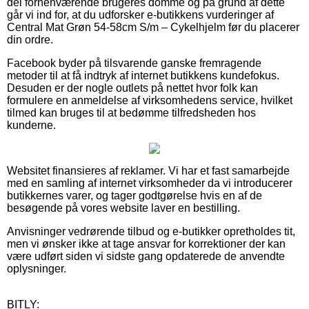
del forhenværende brugeres domme og på grund af dette
går vi ind for, at du udforsker e-butikkens vurderinger af
Central Mat Grøn 54-58cm S/m – Cykelhjelm før du placerer
din ordre.
Facebook byder på tilsvarende ganske fremragende
metoder til at få indtryk af internet butikkens kundefokus.
Desuden er der nogle outlets på nettet hvor folk kan
formulere en anmeldelse af virksomhedens service, hvilket
tilmed kan bruges til at bedømme tilfredsheden hos
kunderne.
Websitet finansieres af reklamer. Vi har et fast samarbejde
med en samling af internet virksomheder da vi introducerer
butikkernes varer, og tager godtgørelse hvis en af de
besøgende på vores website laver en bestilling.
Anvisninger vedrørende tilbud og e-butikker opretholdes tit,
men vi ønsker ikke at tage ansvar for korrektioner der kan
være udført siden vi sidste gang opdaterede de anvendte
oplysninger.
BITLY: