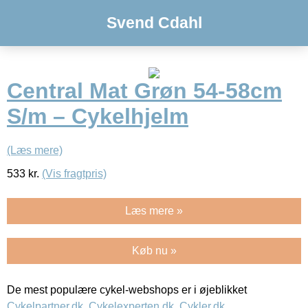
Svend Cdahl
Central Mat Grøn 54-58cm
S/m – Cykelhjelm
(Læs mere)
533
kr.
(Vis fragtpris)
Læs mere »
Køb nu »
De mest populære cykel-webshops er i øjeblikket
Cykelpartner.dk
,
Cykelexperten.dk
,
Cykler.dk
,