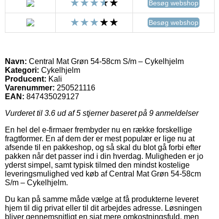
Besøg webshop
Besøg webshop
Navn:
Central Mat Grøn 54-58cm S/m – Cykelhjelm
Kategori:
Cykelhjelm
Producent:
Kali
Varenummer:
250521116
EAN:
847435029127
Vurderet til
3.6
ud af 5 stjerner baseret på
9
anmeldelser
En hel del e-firmaer frembyder nu en række forskellige
fragtformer. En af dem der er mest populær er lige nu at
afsende til en pakkeshop, og så skal du blot gå forbi efter
pakken når det passer ind i din hverdag. Muligheden er jo
yderst simpel, samt typisk tilmed den mindst kostelige
leveringsmulighed ved køb af Central Mat Grøn 54-58cm
S/m – Cykelhjelm.
Du kan på samme måde vælge at få produkterne leveret
hjem til dig privat eller til dit arbejdes adresse. Løsningen
bliver gennemsnitligt en sjat mere omkostningsfuld, men