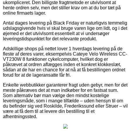
ukompliceret. Den billigste fragtmetode er utvivlsomt at
hente ordren selv, men det stiller krav om at du bor tæt på
online firmaets lager.
Antal dages levering på Black Friday er naturligvis temmelig
udslagsgivende hvis vi skal bruge varen lige om lidt, og i det
øjemed er det utvivlsomt essentielt at vi undersøger
leveringstidspunktet for det relevante produkt.
Adskillige shops på nettet lover 1 hverdags levering på de
fleste af deres varer, eksempelvis Cateye Velo Wireless CC-
VT230W 8 funktioner cykelcomputer, hvilket dog er
påkrævet at ordren aflægges inden et konkret klokkeslæt,
sådan at de har en chance for at nå at få bestillingen ordnet
forud for at de lageransatte får fri.
Enkelte webbutikker garanterer fragt uden gebyr, men for det
meste påkræves det at man indkøber for en fastsat sum.
Som alternativ bør man vælge den mindst kostelige
leveringsmåde, som i mange tilfælde – uden hensyn til om
du befinder sig ved Roskilde, Frederikssund eller Struer – vil
være at få dem til at levere din bestilling til et
afhentningssted.