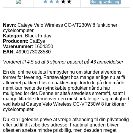
Besøg webshop
Navn:
Cateye Velo Wireless CC-VT230W 8 funktioner
cykelcomputer
Kategori:
Black Friday
Producent:
CatEye
Varenummer:
1604350
EAN:
4990173028580
Vurderet til
4.5
ud af 5 stjerner baseret på
43
anmeldelser
En del online outlets frembyder nu om stunder alverdens
former for levering. Førstevalget hos mange er lige nu at få
afleveret pakken hos en pakkeshop, fordi du på den måde
nemt kan hente de nyindkøbte produkter når du har
mulighed for det. Denne er altså særdeles smertefri, samt i
mange tilfælde derudover den mest betalelige fragtmulighed
ved køb af Cateye Velo Wireless CC-VT230W 8 funktioner
cykelcomputer.
Du kan ligeledes prøve at vælge afsending til din privatbolig
eller ud til dit arbejdes adresse. Fragtmuligheden bliver
oftest en anelse mindre prisbillig, men desuden meget