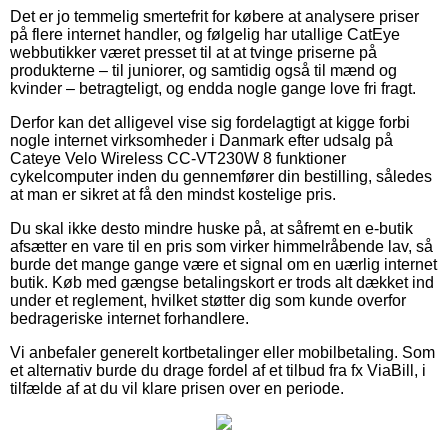
Det er jo temmelig smertefrit for købere at analysere priser
på flere internet handler, og følgelig har utallige CatEye
webbutikker været presset til at at tvinge priserne på
produkterne – til juniorer, og samtidig også til mænd og
kvinder – betragteligt, og endda nogle gange love fri fragt.
Derfor kan det alligevel vise sig fordelagtigt at kigge forbi
nogle internet virksomheder i Danmark efter udsalg på
Cateye Velo Wireless CC-VT230W 8 funktioner
cykelcomputer inden du gennemfører din bestilling, således
at man er sikret at få den mindst kostelige pris.
Du skal ikke desto mindre huske på, at såfremt en e-butik
afsætter en vare til en pris som virker himmelråbende lav, så
burde det mange gange være et signal om en uærlig internet
butik. Køb med gængse betalingskort er trods alt dækket ind
under et reglement, hvilket støtter dig som kunde overfor
bedrageriske internet forhandlere.
Vi anbefaler generelt kortbetalinger eller mobilbetaling. Som
et alternativ burde du drage fordel af et tilbud fra fx ViaBill, i
tilfælde af at du vil klare prisen over en periode.