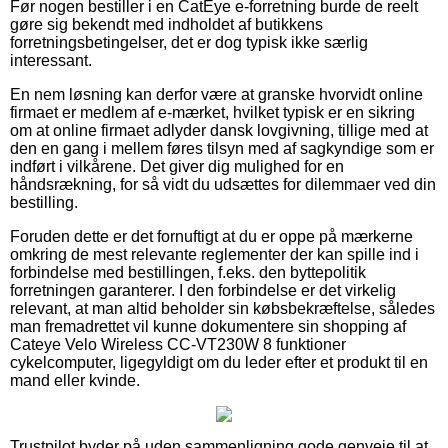
Før nogen bestiller i en CatEye e-forretning burde de reelt
gøre sig bekendt med indholdet af butikkens
forretningsbetingelser, det er dog typisk ikke særlig
interessant.
En nem løsning kan derfor være at granske hvorvidt online
firmaet er medlem af e-mærket, hvilket typisk er en sikring
om at online firmaet adlyder dansk lovgivning, tillige med at
den en gang i mellem føres tilsyn med af sagkyndige som er
indført i vilkårene. Det giver dig mulighed for en
håndsrækning, for så vidt du udsættes for dilemmaer ved din
bestilling.
Foruden dette er det fornuftigt at du er oppe på mærkerne
omkring de mest relevante reglementer der kan spille ind i
forbindelse med bestillingen, f.eks. den byttepolitik
forretningen garanterer. I den forbindelse er det virkelig
relevant, at man altid beholder sin købsbekræftelse, således
man fremadrettet vil kunne dokumentere sin shopping af
Cateye Velo Wireless CC-VT230W 8 funktioner
cykelcomputer, ligegyldigt om du leder efter et produkt til en
mand eller kvinde.
Trustpilot byder på uden sammenligning gode genveje til at