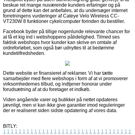
beskue ret mange nuværende kunders erfaringer og på
grund af dette kan det anbefales, at du undersøger internet
forretningens vurderinger af Cateye Velo Wireless CC-
VT230W 8 funktioner cykelcomputer forinden du bestiller.
Facebook byder på tillige nogenlunde relevante chancer for
at få et kig ind i webshoppens pålidelighed. Tilmed ses
faktisk webshops hvor kunder kan skrive en omtale af
ordreforløbet, som også bør udnyttes til at bedømme
kundetilfredsheden.
Dette website er finansieret af reklamer. Vi har tætte
samarbejder med flere webshops i form af at vi promoverer
virksomhedernes tilbud, og indtjener honorar under
forudsætning af at du foretager et indkøb.
Viden angående varer og butikker på nettet opdateres
jævnligt, men vi kan ikke give garantier imod reguleringer
der er realiseret siden sidste opdatering af vores data.
BITLY:
1
1
1
1
1
1
1
1
1
1
1
1
1
1
1
1
1
1
1
1
1
1
1
1
1
1
1
1
1
1
1
1
1