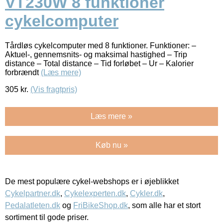
VT230W 8 funktioner
cykelcomputer
Tårdløs cykelcomputer med 8 funktioner. Funktioner: –
Aktuel-, gennemsnits- og maksimal hastighed – Trip
distance – Total distance – Tid forløbet – Ur – Kalorier
forbrændt
(Læs mere)
305
kr.
(Vis fragtpris)
Læs mere »
Køb nu »
De mest populære cykel-webshops er i øjeblikket
Cykelpartner.dk
,
Cykelexperten.dk
,
Cykler.dk
,
Pedalatleten.dk
og
FriBikeShop.dk
, som alle har et stort
sortiment til gode priser.