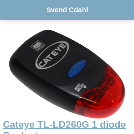
Svend Cdahl
Cateye TL-LD260G 1 diode