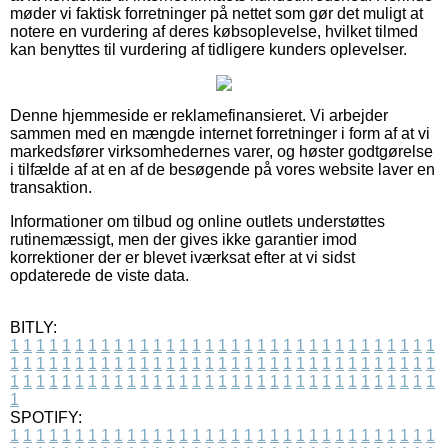
møder vi faktisk forretninger på nettet som gør det muligt at
notere en vurdering af deres købsoplevelse, hvilket tilmed
kan benyttes til vurdering af tidligere kunders oplevelser.
Denne hjemmeside er reklamefinansieret. Vi arbejder
sammen med en mængde internet forretninger i form af at vi
markedsfører virksomhedernes varer, og høster godtgørelse
i tilfælde af at en af de besøgende på vores website laver en
transaktion.
Informationer om tilbud og online outlets understøttes
rutinemæssigt, men der gives ikke garantier imod
korrektioner der er blevet iværksat efter at vi sidst
opdaterede de viste data.
BITLY:
1
1
1
1
1
1
1
1
1
1
1
1
1
1
1
1
1
1
1
1
1
1
1
1
1
1
1
1
1
1
1
1
1
1
1
1
1
1
1
1
1
1
1
1
1
1
1
1
1
1
1
1
1
1
1
1
1
1
1
1
1
1
1
1
1
1
1
1
1
1
1
1
1
1
1
1
1
1
1
1
1
1
1
1
1
1
1
1
1
1
1
1
1
1
1
1
1
1
1
1
SPOTIFY:
1
1
1
1
1
1
1
1
1
1
1
1
1
1
1
1
1
1
1
1
1
1
1
1
1
1
1
1
1
1
1
1
1