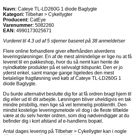
Navn:
Cateye TL-LD260G 1 diode Baglygte
Kategori:
Tilbehør > Cykellygter
Producent:
CatEye
Varenummer:
5082260
EAN:
4990173025671
Vurderet til
4.3
ud af 5 stjerner baseret på
38
anmeldelser
Flere online forhandlere giver efterhånden alverdens
leveringsløsninger. En af de mest almindelige er lige nu at få
leveret til en pakkeshop, hvor du så nemt kan hente de
nyindkøbte produkter på et selvvalgt tidspunkt. Den er jo
yderst enkel, samt mange gange ligeledes den mest
betalelige fragtløsning ved køb af Cateye TL-LD260G 1
diode Baglygte.
Du burde alternativt beslutte dig for at få ordren bragt hjem til
dig eller ud til dit arbejde. Løsningen bliver uheldigvis en tak
mindre prisbillig, men lige så vel temmelig problemfri. Den
mindst kostelige leveringsmetode vil dog i de fleste tilfælde
være at du selv henter ordren, som dog nødvendiggør at du
befinder dig i kort afstand af e-handlens bopæl.
Antal dages levering på Tilbehør > Cykellygter kan i nogle