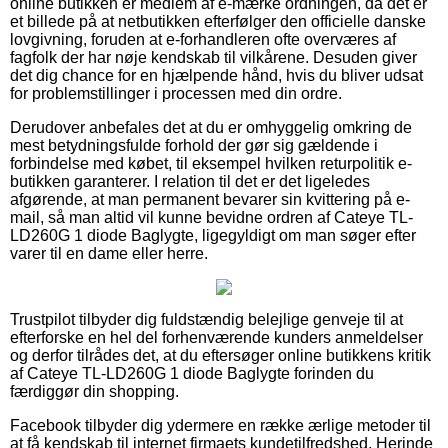
online butikken er medlem af e-mærke ordningen, da det er
et billede på at netbutikken efterfølger den officielle danske
lovgivning, foruden at e-forhandleren ofte overværes af
fagfolk der har nøje kendskab til vilkårene. Desuden giver
det dig chance for en hjælpende hånd, hvis du bliver udsat
for problemstillinger i processen med din ordre.
Derudover anbefales det at du er omhyggelig omkring de
mest betydningsfulde forhold der gør sig gældende i
forbindelse med købet, til eksempel hvilken returpolitik e-
butikken garanterer. I relation til det er det ligeledes
afgørende, at man permanent bevarer sin kvittering på e-
mail, så man altid vil kunne bevidne ordren af Cateye TL-
LD260G 1 diode Baglygte, ligegyldigt om man søger efter
varer til en dame eller herre.
Trustpilot tilbyder dig fuldstændig belejlige genveje til at
efterforske en hel del forhenværende kunders anmeldelser
og derfor tilrådes det, at du eftersøger online butikkens kritik
af Cateye TL-LD260G 1 diode Baglygte forinden du
færdiggør din shopping.
Facebook tilbyder dig ydermere en række ærlige metoder til
at få kendskab til internet firmaets kundetilfredshed. Herinde