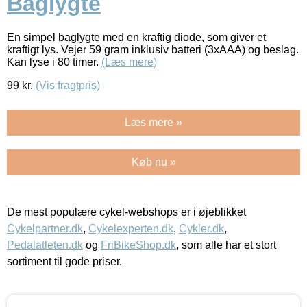
Baglygte
En simpel baglygte med en kraftig diode, som giver et
kraftigt lys. Vejer 59 gram inklusiv batteri (3xAAA) og beslag.
Kan lyse i 80 timer.
(Læs mere)
99
kr.
(Vis fragtpris)
Læs mere »
Køb nu »
De mest populære cykel-webshops er i øjeblikket
Cykelpartner.dk
,
Cykelexperten.dk
,
Cykler.dk
,
Pedalatleten.dk
og
FriBikeShop.dk
, som alle har et stort
sortiment til gode priser.