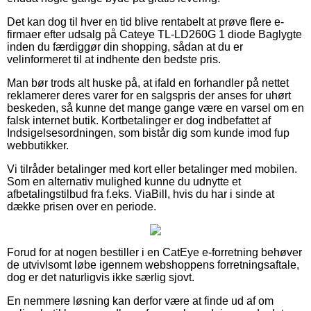
Det kan dog til hver en tid blive rentabelt at prøve flere e-
firmaer efter udsalg på Cateye TL-LD260G 1 diode Baglygte
inden du færdiggør din shopping, sådan at du er
velinformeret til at indhente den bedste pris.
Man bør trods alt huske på, at ifald en forhandler på nettet
reklamerer deres varer for en salgspris der anses for uhørt
beskeden, så kunne det mange gange være en varsel om en
falsk internet butik. Kortbetalinger er dog indbefattet af
Indsigelsesordningen, som bistår dig som kunde imod fup
webbutikker.
Vi tilråder betalinger med kort eller betalinger med mobilen.
Som en alternativ mulighed kunne du udnytte et
afbetalingstilbud fra f.eks. ViaBill, hvis du har i sinde at
dække prisen over en periode.
Forud for at nogen bestiller i en CatEye e-forretning behøver
de utvivlsomt løbe igennem webshoppens forretningsaftale,
dog er det naturligvis ikke særlig sjovt.
En nemmere løsning kan derfor være at finde ud af om