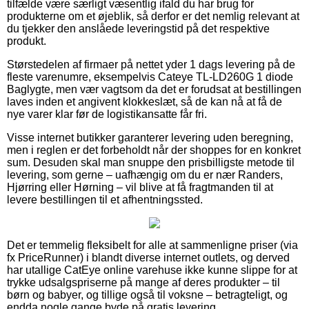
tilfælde være særligt væsentlig ifald du har brug for
produkterne om et øjeblik, så derfor er det nemlig relevant at
du tjekker den anslåede leveringstid på det respektive
produkt.
Størstedelen af firmaer på nettet yder 1 dags levering på de
fleste varenumre, eksempelvis Cateye TL-LD260G 1 diode
Baglygte, men vær vagtsom da det er forudsat at bestillingen
laves inden et angivent klokkeslæt, så de kan nå at få de
nye varer klar før de logistikansatte får fri.
Visse internet butikker garanterer levering uden beregning,
men i reglen er det forbeholdt når der shoppes for en konkret
sum. Desuden skal man snuppe den prisbilligste metode til
levering, som gerne – uafhængig om du er nær Randers,
Hjørring eller Hørning – vil blive at få fragtmanden til at
levere bestillingen til et afhentningssted.
Det er temmelig fleksibelt for alle at sammenligne priser (via
fx PriceRunner) i blandt diverse internet outlets, og derved
har utallige CatEye online varehuse ikke kunne slippe for at
trykke udsalgspriserne på mange af deres produkter – til
børn og babyer, og tillige også til voksne – betragteligt, og
endda nogle gange byde på gratis levering.