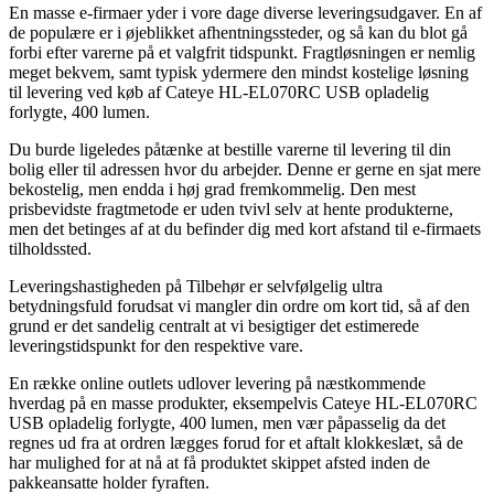
En masse e-firmaer yder i vore dage diverse leveringsudgaver. En af
de populære er i øjeblikket afhentningssteder, og så kan du blot gå
forbi efter varerne på et valgfrit tidspunkt. Fragtløsningen er nemlig
meget bekvem, samt typisk ydermere den mindst kostelige løsning
til levering ved køb af Cateye HL-EL070RC USB opladelig
forlygte, 400 lumen.
Du burde ligeledes påtænke at bestille varerne til levering til din
bolig eller til adressen hvor du arbejder. Denne er gerne en sjat mere
bekostelig, men endda i høj grad fremkommelig. Den mest
prisbevidste fragtmetode er uden tvivl selv at hente produkterne,
men det betinges af at du befinder dig med kort afstand til e-firmaets
tilholdssted.
Leveringshastigheden på Tilbehør er selvfølgelig ultra
betydningsfuld forudsat vi mangler din ordre om kort tid, så af den
grund er det sandelig centralt at vi besigtiger det estimerede
leveringstidspunkt for den respektive vare.
En række online outlets udlover levering på næstkommende
hverdag på en masse produkter, eksempelvis Cateye HL-EL070RC
USB opladelig forlygte, 400 lumen, men vær påpasselig da det
regnes ud fra at ordren lægges forud for et aftalt klokkeslæt, så de
har mulighed for at nå at få produktet skippet afsted inden de
pakkeansatte holder fyraften.