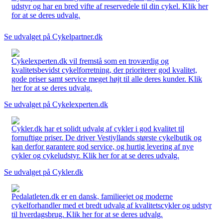
udstyr og har en bred vifte af reservedele til din cykel. Klik her
for at se deres udvalg.
Se udvalget på Cykelpartner.dk
Cykelexperten.dk vil fremstå som en troværdig og
kvalitetsbevidst cykelforretning, der prioriterer god kvalitet,
gode priser samt service meget højt til alle deres kunder. Klik
her for at se deres udvalg.
Se udvalget på Cykelexperten.dk
Cykler.dk har et solidt udvalg af cykler i god kvalitet til
fornuftige priser. De driver Vestjyllands største cykelbutik og
kan derfor garantere god service, og hurtig levering af nye
cykler og cykeludstyr. Klik her for at se deres udvalg.
Se udvalget på Cykler.dk
Pedalatleten.dk er en dansk, familieejet og moderne
cykelforhandler med et bredt udvalg af kvalitetscykler og udstyr
til hverdagsbrug. Klik her for at se deres udvalg.