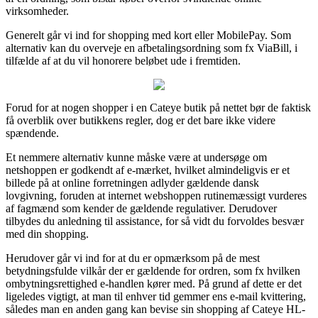
virksomheder.
Generelt går vi ind for shopping med kort eller MobilePay. Som
alternativ kan du overveje en afbetalingsordning som fx ViaBill, i
tilfælde af at du vil honorere beløbet ude i fremtiden.
Forud for at nogen shopper i en Cateye butik på nettet bør de faktisk
få overblik over butikkens regler, dog er det bare ikke videre
spændende.
Et nemmere alternativ kunne måske være at undersøge om
netshoppen er godkendt af e-mærket, hvilket almindeligvis er et
billede på at online forretningen adlyder gældende dansk
lovgivning, foruden at internet webshoppen rutinemæssigt vurderes
af fagmænd som kender de gældende regulativer. Derudover
tilbydes du anledning til assistance, for så vidt du forvoldes besvær
med din shopping.
Herudover går vi ind for at du er opmærksom på de mest
betydningsfulde vilkår der er gældende for ordren, som fx hvilken
ombytningsrettighed e-handlen kører med. På grund af dette er det
ligeledes vigtigt, at man til enhver tid gemmer ens e-mail kvittering,
således man en anden gang kan bevise sin shopping af Cateye HL-