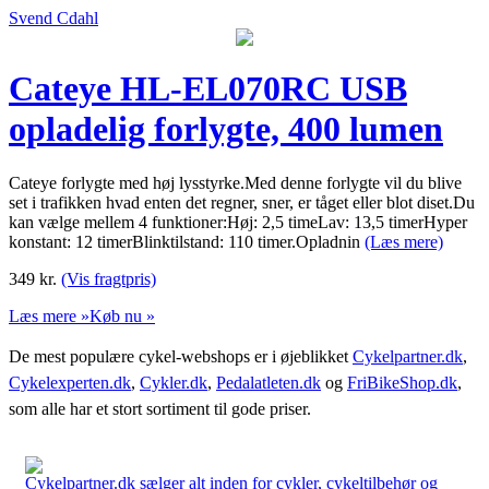
Svend Cdahl
Cateye HL-EL070RC USB
opladelig forlygte, 400 lumen
Cateye forlygte med høj lysstyrke.Med denne forlygte vil du blive
set i trafikken hvad enten det regner, sner, er tåget eller blot diset.Du
kan vælge mellem 4 funktioner:Høj: 2,5 timeLav: 13,5 timerHyper
konstant: 12 timerBlinktilstand: 110 timer.Opladnin
(Læs mere)
349
kr.
(Vis fragtpris)
Læs mere »
Køb nu »
De mest populære cykel-webshops er i øjeblikket
Cykelpartner.dk
,
Cykelexperten.dk
,
Cykler.dk
,
Pedalatleten.dk
og
FriBikeShop.dk
,
som alle har et stort sortiment til gode priser.
Cykelpartner.dk sælger alt inden for cykler, cykeltilbehør og