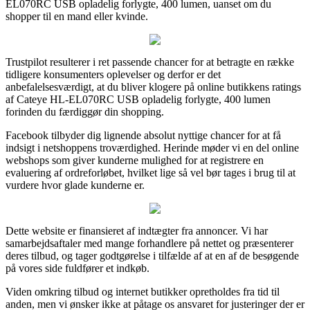
EL070RC USB opladelig forlygte, 400 lumen, uanset om du
shopper til en mand eller kvinde.
Trustpilot resulterer i ret passende chancer for at betragte en række
tidligere konsumenters oplevelser og derfor er det
anbefalelsesværdigt, at du bliver klogere på online butikkens ratings
af Cateye HL-EL070RC USB opladelig forlygte, 400 lumen
forinden du færdiggør din shopping.
Facebook tilbyder dig lignende absolut nyttige chancer for at få
indsigt i netshoppens troværdighed. Herinde møder vi en del online
webshops som giver kunderne mulighed for at registrere en
evaluering af ordreforløbet, hvilket lige så vel bør tages i brug til at
vurdere hvor glade kunderne er.
Dette website er finansieret af indtægter fra annoncer. Vi har
samarbejdsaftaler med mange forhandlere på nettet og præsenterer
deres tilbud, og tager godtgørelse i tilfælde af at en af de besøgende
på vores side fuldfører et indkøb.
Viden omkring tilbud og internet butikker opretholdes fra tid til
anden, men vi ønsker ikke at påtage os ansvaret for justeringer der er