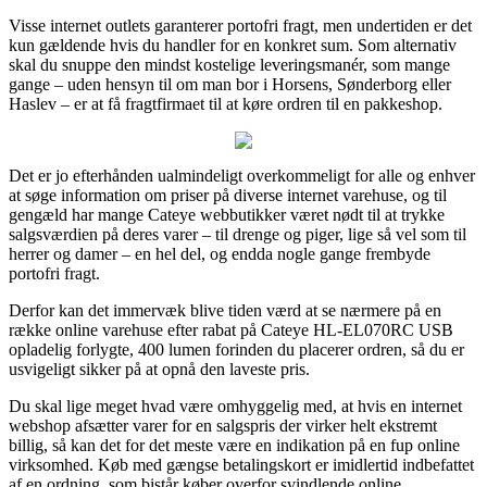
Visse internet outlets garanterer portofri fragt, men undertiden er det
kun gældende hvis du handler for en konkret sum. Som alternativ
skal du snuppe den mindst kostelige leveringsmanér, som mange
gange – uden hensyn til om man bor i Horsens, Sønderborg eller
Haslev – er at få fragtfirmaet til at køre ordren til en pakkeshop.
Det er jo efterhånden ualmindeligt overkommeligt for alle og enhver
at søge information om priser på diverse internet varehuse, og til
gengæld har mange Cateye webbutikker været nødt til at trykke
salgsværdien på deres varer – til drenge og piger, lige så vel som til
herrer og damer – en hel del, og endda nogle gange frembyde
portofri fragt.
Derfor kan det immervæk blive tiden værd at se nærmere på en
række online varehuse efter rabat på Cateye HL-EL070RC USB
opladelig forlygte, 400 lumen forinden du placerer ordren, så du er
usvigeligt sikker på at opnå den laveste pris.
Du skal lige meget hvad være omhyggelig med, at hvis en internet
webshop afsætter varer for en salgspris der virker helt ekstremt
billig, så kan det for det meste være en indikation på en fup online
virksomhed. Køb med gængse betalingskort er imidlertid indbefattet
af en ordning, som bistår køber overfor svindlende online