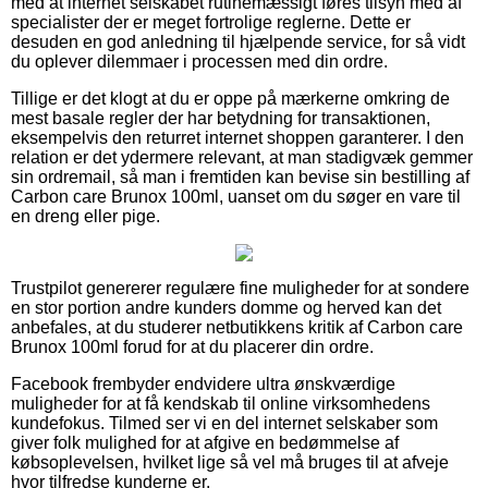
med at internet selskabet rutinemæssigt føres tilsyn med af
specialister der er meget fortrolige reglerne. Dette er
desuden en god anledning til hjælpende service, for så vidt
du oplever dilemmaer i processen med din ordre.
Tillige er det klogt at du er oppe på mærkerne omkring de
mest basale regler der har betydning for transaktionen,
eksempelvis den returret internet shoppen garanterer. I den
relation er det ydermere relevant, at man stadigvæk gemmer
sin ordremail, så man i fremtiden kan bevise sin bestilling af
Carbon care Brunox 100ml, uanset om du søger en vare til
en dreng eller pige.
Trustpilot genererer regulære fine muligheder for at sondere
en stor portion andre kunders domme og herved kan det
anbefales, at du studerer netbutikkens kritik af Carbon care
Brunox 100ml forud for at du placerer din ordre.
Facebook frembyder endvidere ultra ønskværdige
muligheder for at få kendskab til online virksomhedens
kundefokus. Tilmed ser vi en del internet selskaber som
giver folk mulighed for at afgive en bedømmelse af
købsoplevelsen, hvilket lige så vel må bruges til at afveje
hvor tilfredse kunderne er.