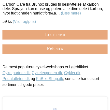
Carbon Care fra Brunox bruges til beskyttelse af karbon
dele. Sprayen kan rense og polere alle dine dele i karbon,
hvor fugtigheden hurtigt fortr&a…
(Læs mere)
59
kr.
(Vis fragtpris)
Læs mere »
Køb nu »
De mest populære cykel-webshops er i øjeblikket
Cykelpartner.dk
,
Cykelexperten.dk
,
Cykler.dk
,
Pedalatleten.dk
og
FriBikeShop.dk
, som alle har et stort
sortiment til gode priser.