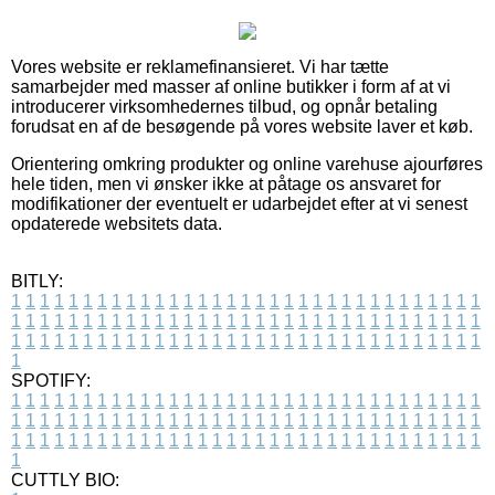
Vores website er reklamefinansieret. Vi har tætte
samarbejder med masser af online butikker i form af at vi
introducerer virksomhedernes tilbud, og opnår betaling
forudsat en af de besøgende på vores website laver et køb.
Orientering omkring produkter og online varehuse ajourføres
hele tiden, men vi ønsker ikke at påtage os ansvaret for
modifikationer der eventuelt er udarbejdet efter at vi senest
opdaterede websitets data.
BITLY:
1
1
1
1
1
1
1
1
1
1
1
1
1
1
1
1
1
1
1
1
1
1
1
1
1
1
1
1
1
1
1
1
1
1
1
1
1
1
1
1
1
1
1
1
1
1
1
1
1
1
1
1
1
1
1
1
1
1
1
1
1
1
1
1
1
1
1
1
1
1
1
1
1
1
1
1
1
1
1
1
1
1
1
1
1
1
1
1
1
1
1
1
1
1
1
1
1
1
1
1
SPOTIFY:
1
1
1
1
1
1
1
1
1
1
1
1
1
1
1
1
1
1
1
1
1
1
1
1
1
1
1
1
1
1
1
1
1
1
1
1
1
1
1
1
1
1
1
1
1
1
1
1
1
1
1
1
1
1
1
1
1
1
1
1
1
1
1
1
1
1
1
1
1
1
1
1
1
1
1
1
1
1
1
1
1
1
1
1
1
1
1
1
1
1
1
1
1
1
1
1
1
1
1
1
CUTTLY BIO: