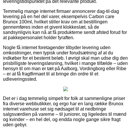
leveringstidspunktet på det relevante produkt.
Temmelig mange internet firmaer annoncerer dag-til-dag
levering på en hel del varer, eksempelvis Carbon care
Brunox 100ml, hvilket stiller krav om at bestillingen
gennemføres inden et givent klokkeslæt, så de
sandsynligvis kan nå at få produkterne sendt afsted forud for
at pakkepersonalet holder fyraften.
Nogle få internet foretagender tilbyder levering uden
omkostninger, men typisk under forudsætning af at du
indkøber for et bestemt beløb. I øvrigt skal man udse dig den
prisbilligste leveringsløsning, hvilket i mange tilfælde – uden
hensyn til om man er tæt på Aalborg, Vordingborg eller Ribe
– er at få fragtfirmaet til at bringe din ordre til et
udleveringssted.
Det er i dag temmelig simpelt for folk at sammenligne priser
fra diverse webbutikker, og ergo har en lang række Brunox
internet varehuse set sig nødsaget til at nedbringe
salgsværdien på varerne – til juniorer, og ligeledes til mænd
og kvinder – en hel del, og endda nogle gange sikre fragt
uden gebyr.