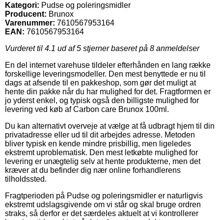
Kategori:
Pudse og poleringsmidler
Producent:
Brunox
Varenummer:
7610567953164
EAN:
7610567953164
Vurderet til
4.1
ud af 5 stjerner baseret på
8
anmeldelser
En del internet varehuse tildeler efterhånden en lang række
forskellige leveringsmodeller. Den mest benyttede er nu til
dags at afsende til en pakkeshop, som gør det muligt at
hente din pakke når du har mulighed for det. Fragtformen er
jo yderst enkel, og typisk også den billigste mulighed for
levering ved køb af Carbon care Brunox 100ml.
Du kan alternativt overveje at vælge at få udbragt hjem til din
privatadresse eller ud til dit arbejdes adresse. Metoden
bliver typisk en kende mindre prisbillig, men ligeledes
ekstremt uproblematisk. Den mest letkøbte mulighed for
levering er unægtelig selv at hente produkterne, men det
kræver at du befinder dig nær online forhandlerens
tilholdssted.
Fragtperioden på Pudse og poleringsmidler er naturligvis
ekstremt udslagsgivende om vi står og skal bruge ordren
straks, så derfor er det særdeles aktuelt at vi kontrollerer