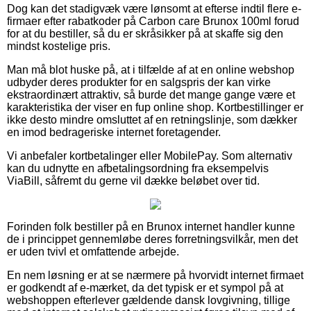
Dog kan det stadigvæk være lønsomt at efterse indtil flere e-
firmaer efter rabatkoder på Carbon care Brunox 100ml forud
for at du bestiller, så du er skråsikker på at skaffe sig den
mindst kostelige pris.
Man må blot huske på, at i tilfælde af at en online webshop
udbyder deres produkter for en salgspris der kan virke
ekstraordinært attraktiv, så burde det mange gange være et
karakteristika der viser en fup online shop. Kortbestillinger er
ikke desto mindre omsluttet af en retningslinje, som dækker
en imod bedrageriske internet foretagender.
Vi anbefaler kortbetalinger eller MobilePay. Som alternativ
kan du udnytte en afbetalingsordning fra eksempelvis
ViaBill, såfremt du gerne vil dække beløbet over tid.
Forinden folk bestiller på en Brunox internet handler kunne
de i princippet gennemløbe deres forretningsvilkår, men det
er uden tvivl et omfattende arbejde.
En nem løsning er at se nærmere på hvorvidt internet firmaet
er godkendt af e-mærket, da det typisk er et sympol på at
webshoppen efterlever gældende dansk lovgivning, tillige