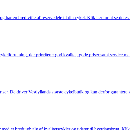
g har en bred vifte af reservedele til din cykel. Klik her for at se deres
elforretning, der prioriterer god kvalitet, gode priser samt service mege
 priser. De driver Vestjyllands største cykelbutik og kan derfor garantere
med et bredt udvalg af kvalitetscykler og udstyr til hverdagsbrug. Klik 