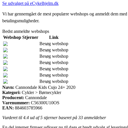
Se udvalget på eCykelhjelm.dk
Vi har gennemgået de mest populære webshops og anmeldt dem med stjern
betalingsmuligheder.
Bedst anmeldte webshops
Webshop
Stjerner
Link
Besøg webshop
Besøg webshop
Besøg webshop
Besøg webshop
Besøg webshop
Besøg webshop
Besøg webshop
Navn:
Cannondale Kids Cujo 24+ 2020
Kategori:
Cykler > Børnecykler
Producent:
Cannondale
Varenummer:
C56300U10OS
EAN:
884603785966
Vurderet til
4.4
ud af 5 stjerner baseret på
33
anmeldelser
En del internet firmaer udlover nu til dags et bredt udvalg af levering