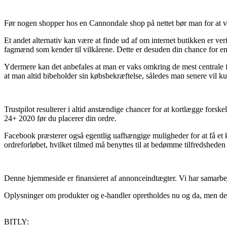
Før nogen shopper hos en Cannondale shop på nettet bør man for at være
Et andet alternativ kan være at finde ud af om internet butikken er ver
fagmænd som kender til vilkårene. Dette er desuden din chance for e
Ydermere kan det anbefales at man er vaks omkring de mest centrale for
at man altid bibeholder sin købsbekræftelse, således man senere vil 
Trustpilot resulterer i altid anstændige chancer for at kortlægge fors
24+ 2020 før du placerer din ordre.
Facebook præsterer også egentlig uafhængige muligheder for at få et 
ordreforløbet, hvilket tilmed må benyttes til at bedømme tilfredshede
Denne hjemmeside er finansieret af annonceindtægter. Vi har samarbej
Oplysninger om produkter og e-handler opretholdes nu og da, men der 
BITLY: