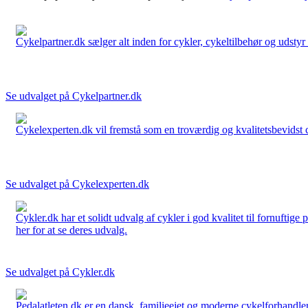
Cykelpartner.dk sælger alt inden for cykler, cykeltilbehør og udstyr o
Se udvalget på Cykelpartner.dk
Cykelexperten.dk vil fremstå som en troværdig og kvalitetsbevidst cyk
Se udvalget på Cykelexperten.dk
Cykler.dk har et solidt udvalg af cykler i god kvalitet til fornuftige
her for at se deres udvalg.
Se udvalget på Cykler.dk
Pedalatleten.dk er en dansk, familieejet og moderne cykelforhandler 