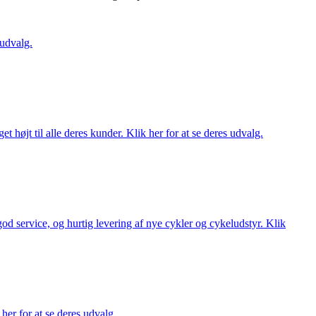
 udvalg.
t højt til alle deres kunder. Klik her for at se deres udvalg.
 god service, og hurtig levering af nye cykler og cykeludstyr. Klik
her for at se deres udvalg.