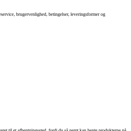
service, brugervenlighed, betingelser, leveringsformer og
veret til et afhentningssted, fordi du så nemt kan hente produkterne på