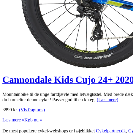
Cannondale Kids Cujo 24+ 202
Mountainbike til de unge fartdjævle med letvægtsstel. Med brede dæk 
du bare efter denne cykel! Passer god til en knægt
(Læs mere)
3899
kr.
(Vis fragtpris)
Læs mere »
Køb nu »
De mest populære cykel-webshops er i øjeblikket
Cykelpartner.dk
,
Cy