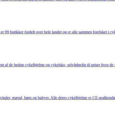
 99 butikker fordelt over hele landet og er alle sammen forelsket i cykl
nt af de bedste cykelhjelme og cykelsko, selvfølgelig til priser hvor de 
kvinder, mænd, børn og babyer. Alle deres cykelhjelme er CE-godkendte