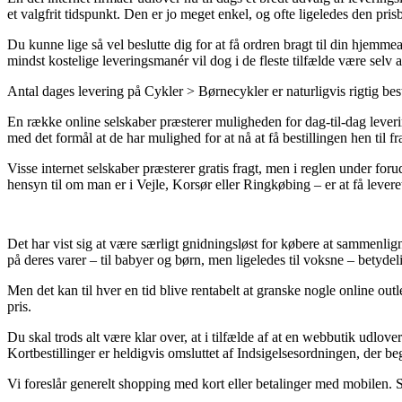
et valgfrit tidspunkt. Den er jo meget enkel, og ofte ligeledes den pr
Du kunne lige så vel beslutte dig for at få ordren bragt til din hjemme
mindst kostelige leveringsmanér vil dog i de fleste tilfælde være selv
Antal dages levering på Cykler > Børnecykler er naturligvis rigtig bes
En række online selskaber præsterer muligheden for dag-til-dag lever
med det formål at de har mulighed for at nå at få bestillingen hen til fra
Visse internet selskaber præsterer gratis fragt, men i reglen under fo
hensyn til om man er i Vejle, Korsør eller Ringkøbing – er at få leveret
Det har vist sig at være særligt gnidningsløst for købere at sammenlig
på deres varer – til babyer og børn, men ligeledes til voksne – betyde
Men det kan til hver en tid blive rentabelt at granske nogle online ou
pris.
Du skal trods alt være klar over, at i tilfælde af at en webbutik udlov
Kortbestillinger er heldigvis omsluttet af Indsigelsesordningen, der b
Vi foreslår generelt shopping med kort eller betalinger med mobilen. S