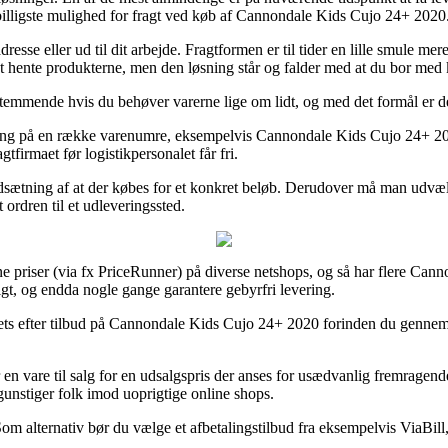
isbilligste mulighed for fragt ved køb af Cannondale Kids Cujo 24+ 2020
adresse eller ud til dit arbejde. Fragtformen er til tider en lille smule 
 at hente produkterne, men den løsning står og falder med at du bor med 
temmende hvis du behøver varerne lige om lidt, og med det formål er det 
ing på en række varenumre, eksempelvis Cannondale Kids Cujo 24+ 2020, 
gtfirmaet før logistikpersonalet får fri.
rudsætning af at der købes for et konkret beløb. Derudover må man udvælge
 ordren til et udleveringssted.
ne priser (via fx PriceRunner) på diverse netshops, og så har flere Can
ligt, og endda nogle gange garantere gebyrfri levering.
tlets efter tilbud på Cannondale Kids Cujo 24+ 2020 forinden du gennemf
er en vare til salg for en udsalgspris der anses for usædvanlig fremragen
egunstiger folk imod uoprigtige online shops.
om alternativ bør du vælge et afbetalingstilbud fra eksempelvis ViaBill, 