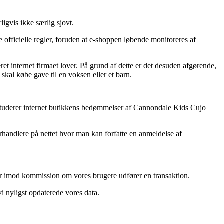
igvis ikke særlig sjovt.
de officielle regler, foruden at e-shoppen løbende monitoreres af
et internet firmaet lover. På grund af dette er det desuden afgørende,
kal købe gave til en voksen eller et barn.
 du studerer internet butikkens bedømmelser af Cannondale Kids Cujo
handlere på nettet hvor man kan forfatte en anmeldelse af
ger imod kommission om vores brugere udfører en transaktion.
 nyligst opdaterede vores data.