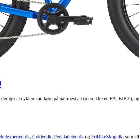
0
der gør at cyklen kan køre på nærmest alt (men ikke en FATBIKE), og d
kelexperten.dk
,
Cykler.dk
,
Pedalatleten.dk
og
FriBikeShop.dk
, som all