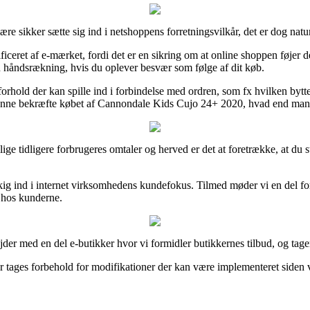
 sikker sætte sig ind i netshoppens forretningsvilkår, det er dog naturl
ificeret af e-mærket, fordi det er en sikring om at online shoppen føjer 
n håndsrækning, hvis du oplever besvær som følge af dit køb.
hold der kan spille ind i forbindelse med ordren, som fx hvilken bytter
kunne bekræfte købet af Cannondale Kids Cujo 24+ 2020, hvad end man s
kellige tidligere forbrugeres omtaler og herved er det at foretrække, at
kig ind i internet virksomhedens kundefokus. Tilmed møder vi en del for
n hos kunderne.
der med en del e-butikker hvor vi formidler butikkernes tilbud, og ta
tages forbehold for modifikationer der kan være implementeret siden vi