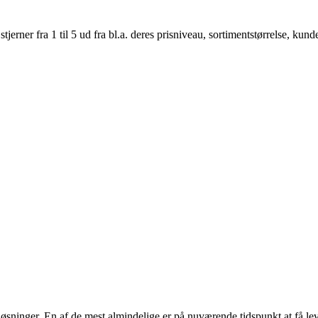
er fra 1 til 5 ud fra bl.a. deres prisniveau, sortimentstørrelse, kunde
sløsninger. En af de mest almindelige er på nuværende tidspunkt at få le