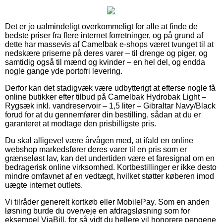
Det er jo ualmindeligt overkommeligt for alle at finde de
bedste priser fra flere internet forretninger, og på grund af
dette har massevis af Camelbak e-shops været tvunget til at
nedskære priserne på deres varer – til drenge og piger, og
samtidig også til mænd og kvinder – en hel del, og endda
nogle gange yde portofri levering.
Derfor kan det stadigvæk være udbytterigt at efterse nogle få
online butikker efter tilbud på Camelbak Hydrobak Light –
Rygsæk inkl. vandreservoir – 1,5 liter – Gibraltar Navy/Black
forud for at du gennemfører din bestilling, sådan at du er
garanteret at modtage den prisbilligste pris.
Du skal alligevel være årvågen med, at ifald en online
webshop markedsfører deres varer til en pris som er
grænseløst lav, kan det undertiden være et faresignal om en
bedragerisk online virksomhed. Kortbestillinger er ikke desto
mindre omfavnet af en vedtægt, hvilket støtter køberen imod
uægte internet outlets.
Vi tilråder generelt kortkøb eller MobilePay. Som en anden
løsning burde du overveje en afdragsløsning som for
eksempel ViaBill, for så vidt du hellere vil honorere pengene