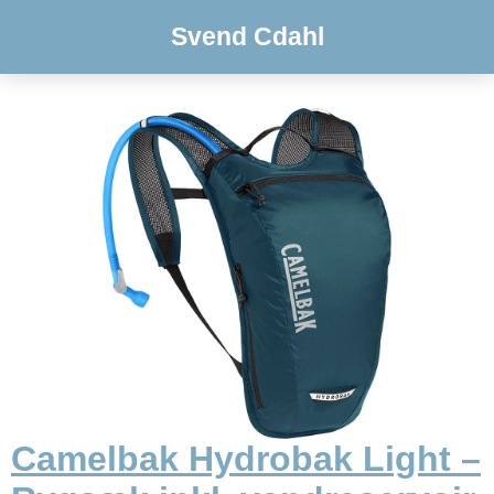
Svend Cdahl
Camelbak Hydrobak Light –