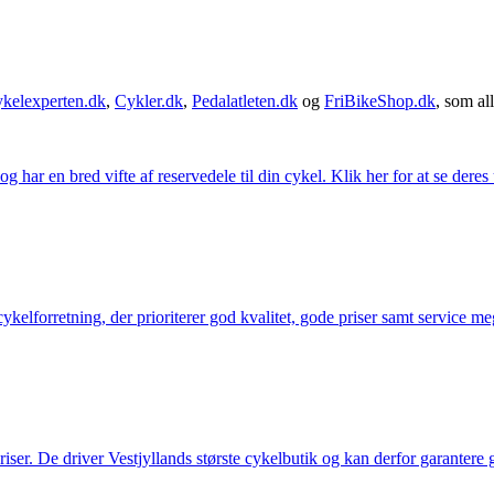
kelexperten.dk
,
Cykler.dk
,
Pedalatleten.dk
og
FriBikeShop.dk
, som all
g har en bred vifte af reservedele til din cykel. Klik her for at se deres
elforretning, der prioriterer god kvalitet, gode priser samt service mege
 priser. De driver Vestjyllands største cykelbutik og kan derfor garantere