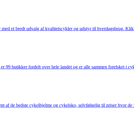
med et bredt udvalg af kvalitetscykler og udstyr til hverdagsbrug. Klik 
 99 butikker fordelt over hele landet og er alle sammen forelsket i cykl
nt af de bedste cykelhjelme og cykelsko, selvfølgelig til priser hvor de 