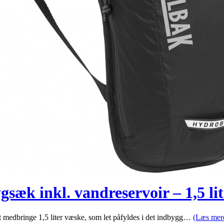
k inkl. vandreservoir – 1,5 lite
medbringe 1,5 liter væske, som let påfyldes i det indbygg…
(Læs mer