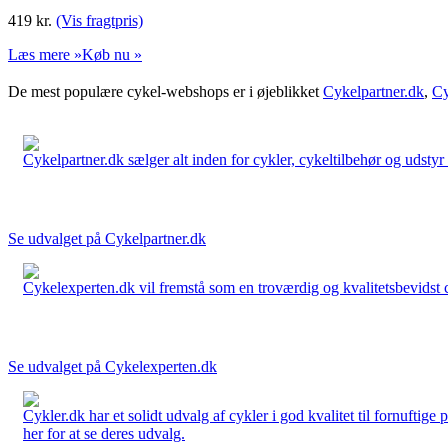
419
kr.
(Vis fragtpris)
Læs mere »
Køb nu »
De mest populære cykel-webshops er i øjeblikket
Cykelpartner.dk
,
Cy
Cykelpartner.dk sælger alt inden for cykler, cykeltilbehør og udstyr o
Se udvalget på Cykelpartner.dk
Cykelexperten.dk vil fremstå som en troværdig og kvalitetsbevidst cyk
Se udvalget på Cykelexperten.dk
Cykler.dk har et solidt udvalg af cykler i god kvalitet til fornuftige
her for at se deres udvalg.