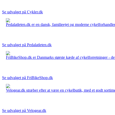
Se udvalget på Cykler.dk
Pedalatleten.dk er en dansk, familieejet og moderne cykelforhandler 
Se udvalget på Pedalatleten.dk
FriBikeShop.dk er Danmarks største kæde af cykelforretninger - de er
Se udvalget på FriBikeShop.dk
Velogear.dk stræber efter at være en cykelbutik, med et godt sortime
Se udvalget på Velogear.dk