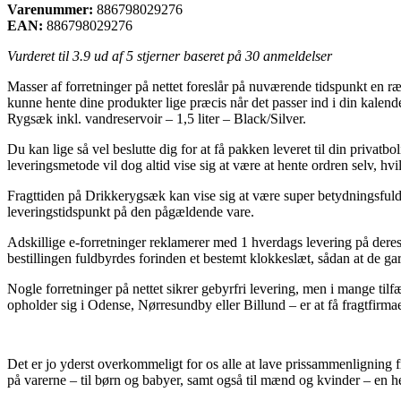
Varenummer:
886798029276
EAN:
886798029276
Vurderet til
3.9
ud af 5 stjerner baseret på
30
anmeldelser
Masser af forretninger på nettet foreslår på nuværende tidspunkt en ræk
kunne hente dine produkter lige præcis når det passer ind i din kalen
Rygsæk inkl. vandreservoir – 1,5 liter – Black/Silver.
Du kan lige så vel beslutte dig for at få pakken leveret til din privatb
leveringsmetode vil dog altid vise sig at være at hente ordren selv, hvi
Fragttiden på Drikkerygsæk kan vise sig at være super betydningsfuld n
leveringstidspunkt på den pågældende vare.
Adskillige e-forretninger reklamerer med 1 hverdags levering på deres
bestillingen fuldbyrdes forinden et bestemt klokkeslæt, sådan at de gar
Nogle forretninger på nettet sikrer gebyrfri levering, men i mange ti
opholder sig i Odense, Nørresundby eller Billund – er at få fragtfirmaet
Det er jo yderst overkommeligt for os alle at lave prissammenligning fr
på varerne – til børn og babyer, samt også til mænd og kvinder – en 