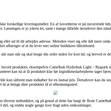
ke forskellige leveringsmidler. En af favoritterne er på nuværende tidspu
der. Løsningen er jo yderst let, samt i mange tilfælde derudover den m
olig eller ud til dit arbejdes adresse. Metoden viser sig ofte lidt mere o
lket afhænger af at du lever nær online butikkens tilholdssted.
år man står og skal bruge din ordre inden for kort tid, og herved er det
 favorit produkter, eksempelvis Camelbak Hydrobak Light – Rygsæk inkl.
anteret kan nå at få produktet klar før logistikmedarbejderne tager hjem
lfælde kun såfremt man indkøber for en fastsat pris. Derudover kan du s
 til at bringe dine produkter til et afhentningssted.
a diverse netbutikker, og på grund af dette har langt de fleste Camelbak 
hel del, og endda nogle gange love fragt uden omkostninger.