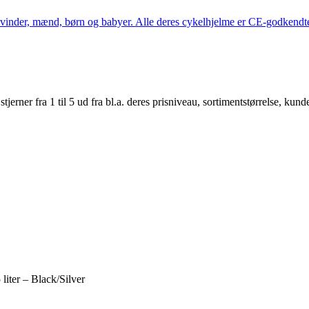
kvinder, mænd, børn og babyer. Alle deres cykelhjelme er CE-godkendte
er fra 1 til 5 ud fra bl.a. deres prisniveau, sortimentstørrelse, kunde
iter – Black/Silver