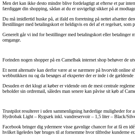
Men det kan ikke desto mindre blive fordelagtigt at efterse et par int
færdiggør din shopping, sådan at du er usvigeligt sikker på at modtage 
Du må imidlertid huske på, at ifald en forretning på nettet afsætter der
Bestillinger med betalingskort er heldigvis en del af et regelsæt, som
Generelt går vi ind for bestillinger med betalingskort eller betalinger
omgange.
Forinden nogen shopper på en Camelbak internet shop behøver de utvivl
Et nemt alternativ kan derfor være at se nærmere på hvorvidt online 
webbutikken nu og da besøges af eksperter der er inde i de gældende 
Desuden er det klogt at køber er vidende om de mest centrale reglemen
beholder sin ordremail, således man senere kan påvise sit køb af Cam
Trustpilot resulterer i uden sammenligning hæderlige muligheder for a
Hydrobak Light – Rygsæk inkl. vandreservoir – 1,5 liter – Black/Silver 
Facebook bringer dig ydermere visse gavnlige chancer for at få en id
hvilket ligeledes bør bruges til at fornemme hvor tilfredse kunderne er