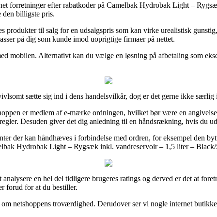
ernet forretninger efter rabatkoder på Camelbak Hydrobak Light – Rygsæk 
den billigste pris.
es produkter til salg for en udsalgspris som kan virke urealistisk gunstig
 passer på dig som kunde imod uoprigtige firmaer på nettet.
 med mobilen. Alternativt kan du vælge en løsning på afbetaling som eksemp
somt sætte sig ind i dens handelsvilkår, dog er det gerne ikke særlig i
shoppen er medlem af e-mærke ordningen, hvilket bør være en angivelse a
regler. Desuden giver det dig anledning til en håndsrækning, hvis du u
ter der kan håndhæves i forbindelse med ordren, for eksempel den bytte
elbak Hydrobak Light – Rygsæk inkl. vandreservoir – 1,5 liter – Black
t analysere en hel del tidligere brugeres ratings og derved er det at f
forud for at du bestiller.
é om netshoppens troværdighed. Derudover ser vi nogle internet butikke
.