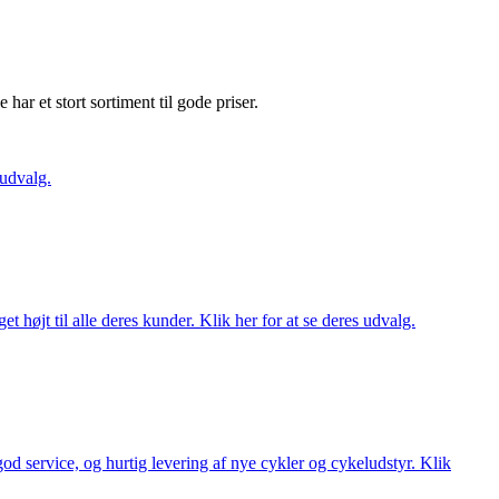
e har et stort sortiment til gode priser.
 udvalg.
t højt til alle deres kunder. Klik her for at se deres udvalg.
 god service, og hurtig levering af nye cykler og cykeludstyr. Klik