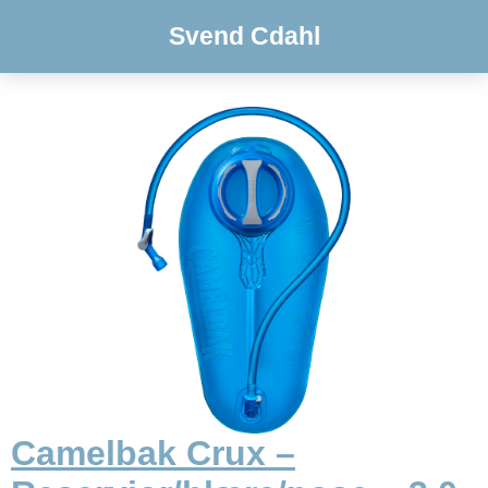
Svend Cdahl
Camelbak Crux –