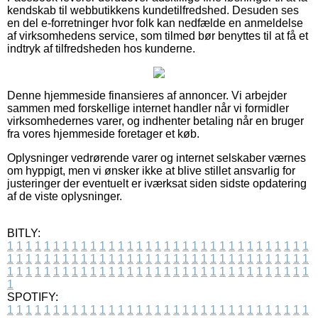
kendskab til webbutikkens kundetilfredshed. Desuden ses
en del e-forretninger hvor folk kan nedfælde en anmeldelse
af virksomhedens service, som tilmed bør benyttes til at få et
indtryk af tilfredsheden hos kunderne.
Denne hjemmeside finansieres af annoncer. Vi arbejder
sammen med forskellige internet handler når vi formidler
virksomhedernes varer, og indhenter betaling når en bruger
fra vores hjemmeside foretager et køb.
Oplysninger vedrørende varer og internet selskaber værnes
om hyppigt, men vi ønsker ikke at blive stillet ansvarlig for
justeringer der eventuelt er iværksat siden sidste opdatering
af de viste oplysninger.
BITLY:
1
1
1
1
1
1
1
1
1
1
1
1
1
1
1
1
1
1
1
1
1
1
1
1
1
1
1
1
1
1
1
1
1
1
1
1
1
1
1
1
1
1
1
1
1
1
1
1
1
1
1
1
1
1
1
1
1
1
1
1
1
1
1
1
1
1
1
1
1
1
1
1
1
1
1
1
1
1
1
1
1
1
1
1
1
1
1
1
1
1
1
1
1
1
1
1
1
1
1
1
SPOTIFY:
1
1
1
1
1
1
1
1
1
1
1
1
1
1
1
1
1
1
1
1
1
1
1
1
1
1
1
1
1
1
1
1
1