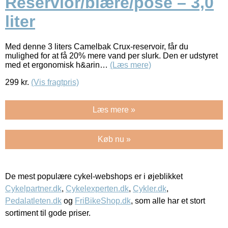
Reservior/blære/pose – 3,0
liter
Med denne 3 liters Camelbak Crux-reservoir, får du
mulighed for at få 20% mere vand per slurk. Den er udstyret
med et ergonomisk h&arin…
(Læs mere)
299
kr.
(Vis fragtpris)
Læs mere »
Køb nu »
De mest populære cykel-webshops er i øjeblikket
Cykelpartner.dk
,
Cykelexperten.dk
,
Cykler.dk
,
Pedalatleten.dk
og
FriBikeShop.dk
, som alle har et stort
sortiment til gode priser.