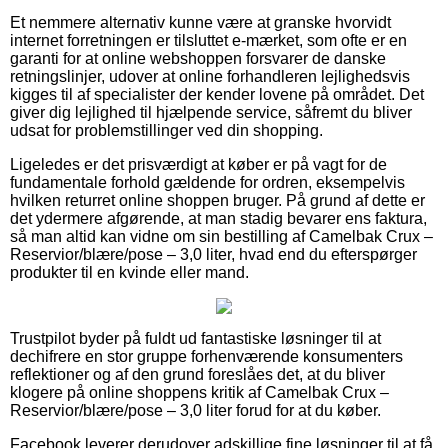
Et nemmere alternativ kunne være at granske hvorvidt
internet forretningen er tilsluttet e-mærket, som ofte er en
garanti for at online webshoppen forsvarer de danske
retningslinjer, udover at online forhandleren lejlighedsvis
kigges til af specialister der kender lovene på området. Det
giver dig lejlighed til hjælpende service, såfremt du bliver
udsat for problemstillinger ved din shopping.
Ligeledes er det prisværdigt at køber er på vagt for de
fundamentale forhold gældende for ordren, eksempelvis
hvilken returret online shoppen bruger. På grund af dette er
det ydermere afgørende, at man stadig bevarer ens faktura,
så man altid kan vidne om sin bestilling af Camelbak Crux –
Reservior/blære/pose – 3,0 liter, hvad end du efterspørger
produkter til en kvinde eller mand.
Trustpilot byder på fuldt ud fantastiske løsninger til at
dechifrere en stor gruppe forhenværende konsumenters
reflektioner og af den grund foreslåes det, at du bliver
klogere på online shoppens kritik af Camelbak Crux –
Reservior/blære/pose – 3,0 liter forud for at du køber.
Facebook leverer derudover adskillige fine løsninger til at få