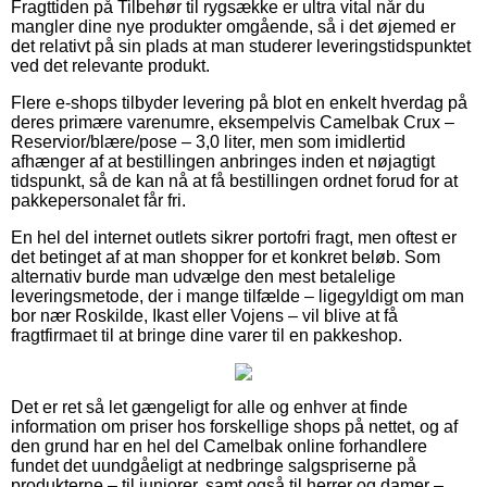
Fragttiden på Tilbehør til rygsække er ultra vital når du
mangler dine nye produkter omgående, så i det øjemed er
det relativt på sin plads at man studerer leveringstidspunktet
ved det relevante produkt.
Flere e-shops tilbyder levering på blot en enkelt hverdag på
deres primære varenumre, eksempelvis Camelbak Crux –
Reservior/blære/pose – 3,0 liter, men som imidlertid
afhænger af at bestillingen anbringes inden et nøjagtigt
tidspunkt, så de kan nå at få bestillingen ordnet forud for at
pakkepersonalet får fri.
En hel del internet outlets sikrer portofri fragt, men oftest er
det betinget af at man shopper for et konkret beløb. Som
alternativ burde man udvælge den mest betalelige
leveringsmetode, der i mange tilfælde – ligegyldigt om man
bor nær Roskilde, Ikast eller Vojens – vil blive at få
fragtfirmaet til at bringe dine varer til en pakkeshop.
Det er ret så let gængeligt for alle og enhver at finde
information om priser hos forskellige shops på nettet, og af
den grund har en hel del Camelbak online forhandlere
fundet det uundgåeligt at nedbringe salgspriserne på
produkterne – til juniorer, samt også til herrer og damer –