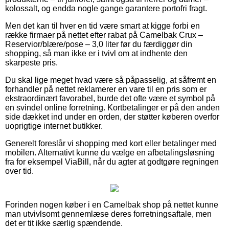
kolossalt, og endda nogle gange garantere portofri fragt.
Men det kan til hver en tid være smart at kigge forbi en
række firmaer på nettet efter rabat på Camelbak Crux –
Reservior/blære/pose – 3,0 liter før du færdiggør din
shopping, så man ikke er i tvivl om at indhente den
skarpeste pris.
Du skal lige meget hvad være så påpasselig, at såfremt en
forhandler på nettet reklamerer en vare til en pris som er
ekstraordinært favorabel, burde det ofte være et symbol på
en svindel online forretning. Kortbetalinger er på den anden
side dækket ind under en orden, der støtter køberen overfor
uoprigtige internet butikker.
Generelt foreslår vi shopping med kort eller betalinger med
mobilen. Alternativt kunne du vælge en afbetalingsløsning
fra for eksempel ViaBill, når du agter at godtgøre regningen
over tid.
Forinden nogen køber i en Camelbak shop på nettet kunne
man utvivlsomt gennemlæse deres forretningsaftale, men
det er tit ikke særlig spændende.