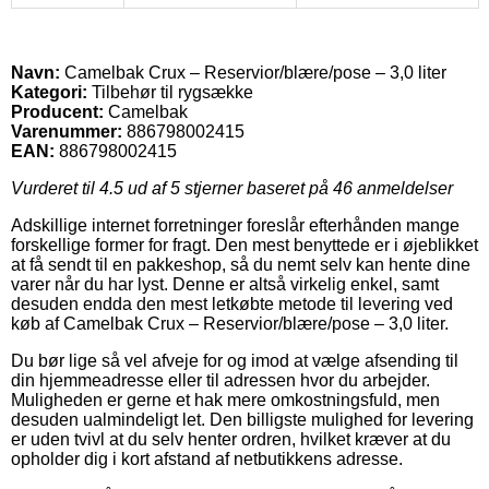
Navn:
Camelbak Crux – Reservior/blære/pose – 3,0 liter
Kategori:
Tilbehør til rygsække
Producent:
Camelbak
Varenummer:
886798002415
EAN:
886798002415
Vurderet til
4.5
ud af 5 stjerner baseret på
46
anmeldelser
Adskillige internet forretninger foreslår efterhånden mange
forskellige former for fragt. Den mest benyttede er i øjeblikket
at få sendt til en pakkeshop, så du nemt selv kan hente dine
varer når du har lyst. Denne er altså virkelig enkel, samt
desuden endda den mest letkøbte metode til levering ved
køb af Camelbak Crux – Reservior/blære/pose – 3,0 liter.
Du bør lige så vel afveje for og imod at vælge afsending til
din hjemmeadresse eller til adressen hvor du arbejder.
Muligheden er gerne et hak mere omkostningsfuld, men
desuden ualmindeligt let. Den billigste mulighed for levering
er uden tvivl at du selv henter ordren, hvilket kræver at du
opholder dig i kort afstand af netbutikkens adresse.