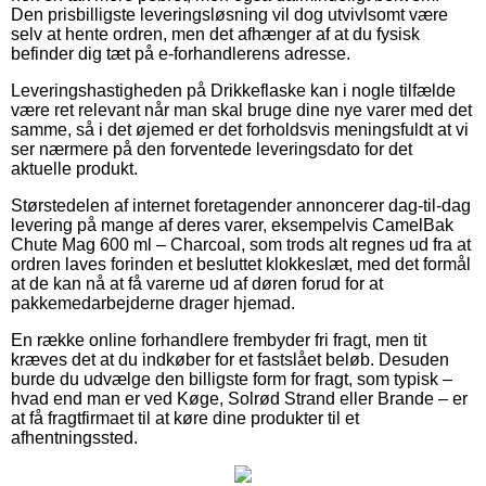
Den prisbilligste leveringsløsning vil dog utvivlsomt være
selv at hente ordren, men det afhænger af at du fysisk
befinder dig tæt på e-forhandlerens adresse.
Leveringshastigheden på Drikkeflaske kan i nogle tilfælde
være ret relevant når man skal bruge dine nye varer med det
samme, så i det øjemed er det forholdsvis meningsfuldt at vi
ser nærmere på den forventede leveringsdato for det
aktuelle produkt.
Størstedelen af internet foretagender annoncerer dag-til-dag
levering på mange af deres varer, eksempelvis CamelBak
Chute Mag 600 ml – Charcoal, som trods alt regnes ud fra at
ordren laves forinden et besluttet klokkeslæt, med det formål
at de kan nå at få varerne ud af døren forud for at
pakkemedarbejderne drager hjemad.
En række online forhandlere frembyder fri fragt, men tit
kræves det at du indkøber for et fastslået beløb. Desuden
burde du udvælge den billigste form for fragt, som typisk –
hvad end man er ved Køge, Solrød Strand eller Brande – er
at få fragtfirmaet til at køre dine produkter til et
afhentningssted.