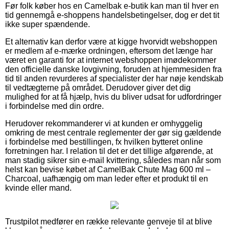
Før folk køber hos en Camelbak e-butik kan man til hver en
tid gennemgå e-shoppens handelsbetingelser, dog er det tit
ikke super spændende.
Et alternativ kan derfor være at kigge hvorvidt webshoppen
er medlem af e-mærke ordningen, eftersom det længe har
været en garanti for at internet webshoppen imødekommer
den officielle danske lovgivning, foruden at hjemmesiden fra
tid til anden revurderes af specialister der har nøje kendskab
til vedtægterne på området. Derudover giver det dig
mulighed for at få hjælp, hvis du bliver udsat for udfordringer
i forbindelse med din ordre.
Herudover rekommanderer vi at kunden er omhyggelig
omkring de mest centrale reglementer der gør sig gældende
i forbindelse med bestillingen, fx hvilken bytteret online
forretningen har. I relation til det er det tillige afgørende, at
man stadig sikrer sin e-mail kvittering, således man når som
helst kan bevise købet af CamelBak Chute Mag 600 ml –
Charcoal, uafhængig om man leder efter et produkt til en
kvinde eller mand.
Trustpilot medfører en række relevante genveje til at blive