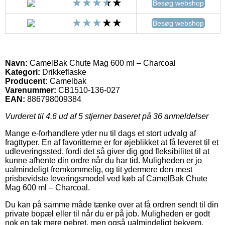
Besøg webshop
Besøg webshop
Navn:
CamelBak Chute Mag 600 ml – Charcoal
Kategori:
Drikkeflaske
Producent:
Camelbak
Varenummer:
CB1510-136-027
EAN:
886798009384
Vurderet til
4.6
ud af 5 stjerner baseret på
36
anmeldelser
Mange e-forhandlere yder nu til dags et stort udvalg af
fragttyper. En af favoritterne er for øjeblikket at få leveret til et
udleveringssted, fordi det så giver dig god fleksibilitet til at
kunne afhente din ordre når du har tid. Muligheden er jo
ualmindeligt fremkommelig, og tit ydermere den mest
prisbevidste leveringsmodel ved køb af CamelBak Chute
Mag 600 ml – Charcoal.
Du kan på samme måde tænke over at få ordren sendt til din
private bopæl eller til når du er på job. Muligheden er godt
nok en tak mere pebret, men også ualmindeligt bekvem.