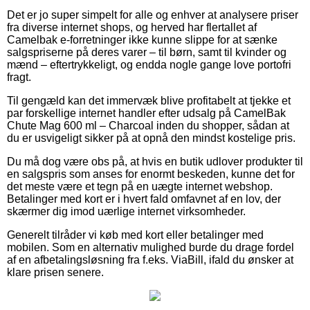
Det er jo super simpelt for alle og enhver at analysere priser
fra diverse internet shops, og herved har flertallet af
Camelbak e-forretninger ikke kunne slippe for at sænke
salgspriserne på deres varer – til børn, samt til kvinder og
mænd – eftertrykkeligt, og endda nogle gange love portofri
fragt.
Til gengæld kan det immervæk blive profitabelt at tjekke et
par forskellige internet handler efter udsalg på CamelBak
Chute Mag 600 ml – Charcoal inden du shopper, sådan at
du er usvigeligt sikker på at opnå den mindst kostelige pris.
Du må dog være obs på, at hvis en butik udlover produkter til
en salgspris som anses for enormt beskeden, kunne det for
det meste være et tegn på en uægte internet webshop.
Betalinger med kort er i hvert fald omfavnet af en lov, der
skærmer dig imod uærlige internet virksomheder.
Generelt tilråder vi køb med kort eller betalinger med
mobilen. Som en alternativ mulighed burde du drage fordel
af en afbetalingsløsning fra f.eks. ViaBill, ifald du ønsker at
klare prisen senere.