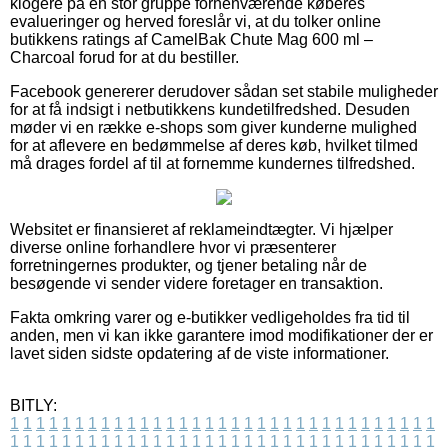
klogere på en stor gruppe forhenværende køberes
evalueringer og herved foreslår vi, at du tolker online
butikkens ratings af CamelBak Chute Mag 600 ml –
Charcoal forud for at du bestiller.
Facebook genererer derudover sådan set stabile muligheder
for at få indsigt i netbutikkens kundetilfredshed. Desuden
møder vi en række e-shops som giver kunderne mulighed
for at aflevere en bedømmelse af deres køb, hvilket tilmed
må drages fordel af til at fornemme kundernes tilfredshed.
Websitet er finansieret af reklameindtægter. Vi hjælper
diverse online forhandlere hvor vi præsenterer
forretningernes produkter, og tjener betaling når de
besøgende vi sender videre foretager en transaktion.
Fakta omkring varer og e-butikker vedligeholdes fra tid til
anden, men vi kan ikke garantere imod modifikationer der er
lavet siden sidste opdatering af de viste informationer.
BITLY:
1
1
1
1
1
1
1
1
1
1
1
1
1
1
1
1
1
1
1
1
1
1
1
1
1
1
1
1
1
1
1
1
1
1
1
1
1
1
1
1
1
1
1
1
1
1
1
1
1
1
1
1
1
1
1
1
1
1
1
1
1
1
1
1
1
1