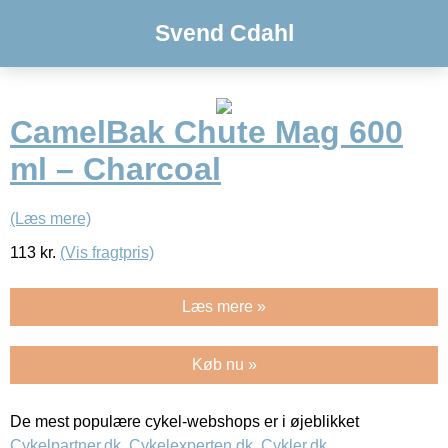
Svend Cdahl
CamelBak Chute Mag 600
ml – Charcoal
(Læs mere)
113
kr.
(Vis fragtpris)
Læs mere »
Køb nu »
De mest populære cykel-webshops er i øjeblikket
Cykelpartner.dk
,
Cykelexperten.dk
,
Cykler.dk
,