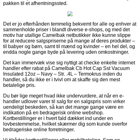
pakken til et afhentningssted.
Det er jo efterhånden temmelig bekvemt for alle og enhver at
sammenholde priser i blandt diverse e-shops, og med det
motiv har utallige Camelbak netbutikker ikke kunne slippe
for at reducere salgspriserne på mange af deres produkter –
til babyer og børn, samt til mænd og kvinder – en hel del, og
endda nogle gange byde på levering uden omkostninger.
Det kan immervæk vise sig nyttigt at checke enkelte internet
handler efter rabat på Camelbak Cb Hot Cap Sst Vacuum
Insulated 12oz – Navy – Str. .4L – Termokrus inden du
handler, så du ikke er i tvivl om at skaffe sig den mest
betalelige pris.
Du bør lige meget hvad ikke undervurdere, at når en e-
handler udlover varer til salg for en salgspris som virker
uendeligt beskeden, så kan det mange gange være en
indikation på en bedragerisk online webshop.
Kortbestillinger er i hvert fald dækket ind under en
lovbestemmelse, hvilket skærmer dig som kunde overfor
bedrageriske online forretninger.