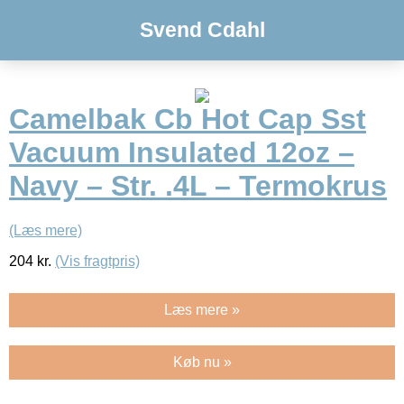
Svend Cdahl
Camelbak Cb Hot Cap Sst
Vacuum Insulated 12oz –
Navy – Str. .4L – Termokrus
(Læs mere)
204
kr.
(Vis fragtpris)
Læs mere »
Køb nu »