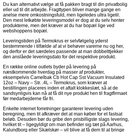
Du kan alternativt vælge at få pakken bragt til din privatbolig
eller ud til dit arbejde. Fragttypen bliver mange gange en
anelse mere omkostningsfuld, men ligeledes ultra ligetil.
Den mest letkøbte leveringsmodel er dog at du selv henter
produkterne, men det kræver at du har bopæl lige ved
webshoppens bopæl.
Leveringstiden på Termokrus er selvfølgelig yderst
bestemmende i tilfælde af at vi behøver varerne nu og her,
og derfor er det særdeles passende at man dobbelttjekker
den anslåede leveringsdato for det respektive produkt.
En række online outlets byder på levering på
næstkommende hverdag på masser af produkter,
eksempelvis Camelbak Cb Hot Cap Sst Vacuum Insulated
12oz – Navy – Str. .4L – Termokrus, som kræver at
bestillingen placeres inden et aftalt klokkeslæt, så at de
sandsynligvis kan nå at få dit nye produkt hen til fragtfirmaet
før medarbejderne får fri.
Enkelte internet forretninger garanterer levering uden
beregning, men tit afkræver det at man køber for et fastsat
beløb. Desuden bør du gribe den prisbilligste slags levering,
hvilket tit – ligegyldigt om man befinder sig tæt på Aarhus,
Kalundborg eller Skælskør – vil blive at få dem til at bringe