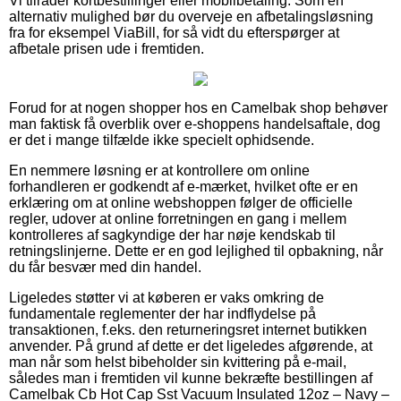
Vi tilråder kortbestillinger eller mobilbetaling. Som en
alternativ mulighed bør du overveje en afbetalingsløsning
fra for eksempel ViaBill, for så vidt du efterspørger at
afbetale prisen ude i fremtiden.
Forud for at nogen shopper hos en Camelbak shop behøver
man faktisk få overblik over e-shoppens handelsaftale, dog
er det i mange tilfælde ikke specielt ophidsende.
En nemmere løsning er at kontrollere om online
forhandleren er godkendt af e-mærket, hvilket ofte er en
erklæring om at online webshoppen følger de officielle
regler, udover at online forretningen en gang i mellem
kontrolleres af sagkyndige der har nøje kendskab til
retningslinjerne. Dette er en god lejlighed til opbakning, når
du får besvær med din handel.
Ligeledes støtter vi at køberen er vaks omkring de
fundamentale reglementer der har indflydelse på
transaktionen, f.eks. den returneringsret internet butikken
anvender. På grund af dette er det ligeledes afgørende, at
man når som helst bibeholder sin kvittering på e-mail,
således man i fremtiden vil kunne bekræfte bestillingen af
Camelbak Cb Hot Cap Sst Vacuum Insulated 12oz – Navy –