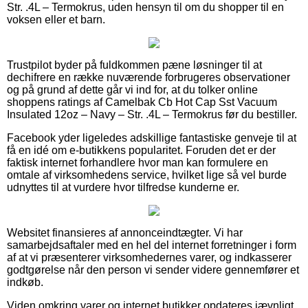
Str. .4L – Termokrus, uden hensyn til om du shopper til en
voksen eller et barn.
Trustpilot byder på fuldkommen pæne løsninger til at
dechifrere en række nuværende forbrugeres observationer
og på grund af dette går vi ind for, at du tolker online
shoppens ratings af Camelbak Cb Hot Cap Sst Vacuum
Insulated 12oz – Navy – Str. .4L – Termokrus før du bestiller.
Facebook yder ligeledes adskillige fantastiske genveje til at
få en idé om e-butikkens popularitet. Foruden det er der
faktisk internet forhandlere hvor man kan formulere en
omtale af virksomhedens service, hvilket lige så vel burde
udnyttes til at vurdere hvor tilfredse kunderne er.
Websitet finansieres af annonceindtægter. Vi har
samarbejdsaftaler med en hel del internet forretninger i form
af at vi præsenterer virksomhedernes varer, og indkasserer
godtgørelse når den person vi sender videre gennemfører et
indkøb.
Viden omkring varer og internet butikker opdateres jævnligt,