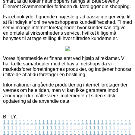
smart, at du tolker netshoppens ratings af BlueSeventy
Element Svømmebriller forinden du færdiggør din shopping.
Facebook yder lignende i højeste grad passelige genveje til
at få indtryk af online webshoppens kundetilfredshed. Tilmed
ser vi mange internet foretagender hvor kunder kan afgive
en omtale af virksomhedens service, hvilket tillige må
benyttes til at tage stilling til hvor tilfredse kunderne er.
Vores hjemmeside er finansieret ved hjælp af reklamer. Vi
har tætte samarbejder med et hav af netshops da vi
markedsfører forretningernes produkter, og indtjener honorar
i tilfælde af at du foretager en bestilling.
Informationer angående produkter og internet foretagender
værnes om hele tiden, men vi kan ikke garantere imod
ændringer der måtte være implementeret siden sidste
opdatering af de anvendte data.
BITLY:
1
1
1
1
1
1
1
1
1
1
1
1
1
1
1
1
1
1
1
1
1
1
1
1
1
1
1
1
1
1
1
1
1
1
1
1
1
1
1
1
1
1
1
1
1
1
1
1
1
1
1
1
1
1
1
1
1
1
1
1
1
1
1
1
1
1
1
1
1
1
1
1
1
1
1
1
1
1
1
1
1
1
1
1
1
1
1
1
1
1
1
1
1
1
1
1
1
1
1