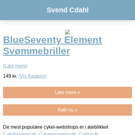
Svend Cdahl
BlueSeventy Element
Svømmebriller
(Læs mere)
149
kr.
(Vis fragtpris)
Læs mere »
Køb nu »
De mest populære cykel-webshops er i øjeblikket
Cykelpartner.dk
,
Cykelexperten.dk
,
Cykler.dk
,