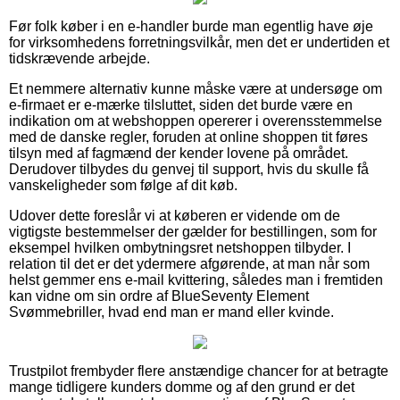
Før folk køber i en e-handler burde man egentlig have øje
for virksomhedens forretningsvilkår, men det er undertiden et
tidskrævende arbejde.
Et nemmere alternativ kunne måske være at undersøge om
e-firmaet er e-mærke tilsluttet, siden det burde være en
indikation om at webshoppen opererer i overensstemmelse
med de danske regler, foruden at online shoppen tit føres
tilsyn med af fagmænd der kender lovene på området.
Derudover tilbydes du genvej til support, hvis du skulle få
vanskeligheder som følge af dit køb.
Udover dette foreslår vi at køberen er vidende om de
vigtigste bestemmelser der gælder for bestillingen, som for
eksempel hvilken ombytningsret netshoppen tilbyder. I
relation til det er det ydermere afgørende, at man når som
helst gemmer ens e-mail kvittering, således man i fremtiden
kan vidne om sin ordre af BlueSeventy Element
Svømmebriller, hvad end man er mand eller kvinde.
Trustpilot frembyder flere anstændige chancer for at betragte
mange tidligere kunders domme og af den grund er det