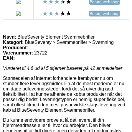
Besøg webshop
Besøg webshop
Navn:
BlueSeventy Element Svømmebriller
Kategori:
BlueSeventy > Svømmebriller > Svømning
Producent:
Varenummer:
23722
EAN:
Vurderet til
4.6
ud af 5 stjerner baseret på
42
anmeldelser
Størstedelen af internet forhandlere frembyder nu om
stunder flere leveringsmidler. En af de mest moderne er nu
om dage udleveringssteder, fordi det så giver dig god
fleksibilitet til at kunne afhente de købte produkter når det
passer dig bedst. Leveringstypen er nemlig super fleksibel,
samt oftest tilmed den mest prisbevidste slags levering ved
køb af BlueSeventy Element Svømmebriller.
Du kunne endvidere prøve at få det leveret til din
hjemmeadresse eller til hvor du arbejder. Den bliver
gennemsnitligt lidt dyrere, men desuden ret gnidningsløs.