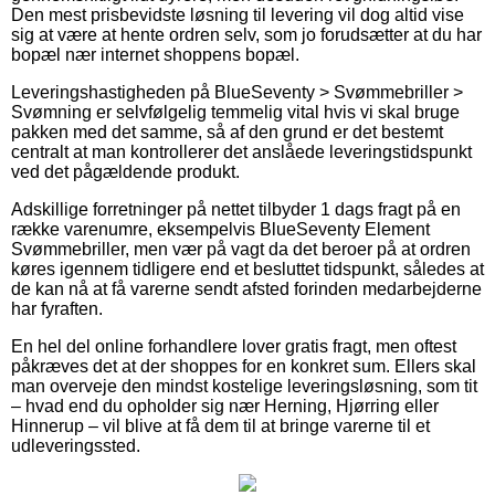
Den mest prisbevidste løsning til levering vil dog altid vise
sig at være at hente ordren selv, som jo forudsætter at du har
bopæl nær internet shoppens bopæl.
Leveringshastigheden på BlueSeventy > Svømmebriller >
Svømning er selvfølgelig temmelig vital hvis vi skal bruge
pakken med det samme, så af den grund er det bestemt
centralt at man kontrollerer det anslåede leveringstidspunkt
ved det pågældende produkt.
Adskillige forretninger på nettet tilbyder 1 dags fragt på en
række varenumre, eksempelvis BlueSeventy Element
Svømmebriller, men vær på vagt da det beroer på at ordren
køres igennem tidligere end et besluttet tidspunkt, således at
de kan nå at få varerne sendt afsted forinden medarbejderne
har fyraften.
En hel del online forhandlere lover gratis fragt, men oftest
påkræves det at der shoppes for en konkret sum. Ellers skal
man overveje den mindst kostelige leveringsløsning, som tit
– hvad end du opholder sig nær Herning, Hjørring eller
Hinnerup – vil blive at få dem til at bringe varerne til et
udleveringssted.