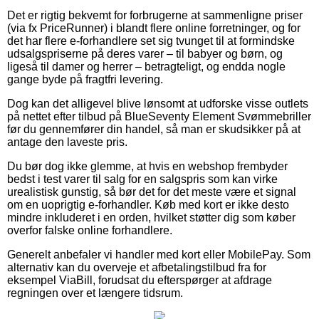
Det er rigtig bekvemt for forbrugerne at sammenligne priser
(via fx PriceRunner) i blandt flere online forretninger, og for
det har flere e-forhandlere set sig tvunget til at formindske
udsalgspriserne på deres varer – til babyer og børn, og
ligeså til damer og herrer – betragteligt, og endda nogle
gange byde på fragtfri levering.
Dog kan det alligevel blive lønsomt at udforske visse outlets
på nettet efter tilbud på BlueSeventy Element Svømmebriller
før du gennemfører din handel, så man er skudsikker på at
antage den laveste pris.
Du bør dog ikke glemme, at hvis en webshop frembyder
bedst i test varer til salg for en salgspris som kan virke
urealistisk gunstig, så bør det for det meste være et signal
om en uoprigtig e-forhandler. Køb med kort er ikke desto
mindre inkluderet i en orden, hvilket støtter dig som køber
overfor falske online forhandlere.
Generelt anbefaler vi handler med kort eller MobilePay. Som
alternativ kan du overveje et afbetalingstilbud fra for
eksempel ViaBill, forudsat du efterspørger at afdrage
regningen over et længere tidsrum.