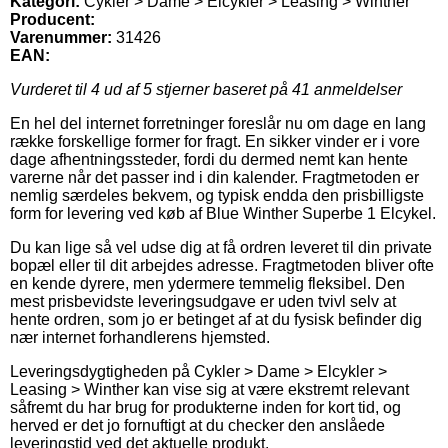
Kategori:
Cykler > Dame > Elcykler > Leasing > Winther
Producent:
Varenummer:
31426
EAN:
Vurderet til
4
ud af 5 stjerner baseret på
41
anmeldelser
En hel del internet forretninger foreslår nu om dage en lang
række forskellige former for fragt. En sikker vinder er i vore
dage afhentningssteder, fordi du dermed nemt kan hente
varerne når det passer ind i din kalender. Fragtmetoden er
nemlig særdeles bekvem, og typisk endda den prisbilligste
form for levering ved køb af Blue Winther Superbe 1 Elcykel.
Du kan lige så vel udse dig at få ordren leveret til din private
bopæl eller til dit arbejdes adresse. Fragtmetoden bliver ofte
en kende dyrere, men ydermere temmelig fleksibel. Den
mest prisbevidste leveringsudgave er uden tvivl selv at
hente ordren, som jo er betinget af at du fysisk befinder dig
nær internet forhandlerens hjemsted.
Leveringsdygtigheden på Cykler > Dame > Elcykler >
Leasing > Winther kan vise sig at være ekstremt relevant
såfremt du har brug for produkterne inden for kort tid, og
herved er det jo fornuftigt at du checker den anslåede
leveringstid ved det aktuelle produkt.