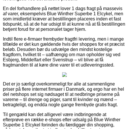
En del forhandlere på nettet lover 1 dags fragt på massevis
af varer, eksempelvis Blue Winther Superbe 1 Elcykel, men
som imidlertid kræver at bestillingen placeres inden et fast
tidspunkt, så at de har udsigt til at kunne nå at få bestillingen
betjent forud for at personalet tager hjem.
Indtil flere e-firmaer frembyder fragtfri levering, men i mange
tilfælde er det kun gældende hvis der shoppes for et præcist
beløb. Desuden bør du udvælge den mindst kostelige
fragtform, hvilket tit – uafhængig om man opholder sig ved
Esbjerg, Middelfart eller Svenstrup – vil blive at få
fragtmanden til at køre dine varer til et udleveringssted.
Det er jo særligt overkommeligt for alle at sammenligne
priser på flere internet firmaer i Danmark, og ergo har en hel
del netshops set sig nødsaget til at nedbringe priserne på
varerne – til drenge og piger, samt til kvinder og mænd –
betragteligt, og endda nogle gange frembyde gratis fragt.
Til gengæld kan det alligevel være indbringende at
efterprøve en række e-shops efter udsalg på Blue Winther
Superbe 1 Elcykel forinden du færdiggør din shopping,