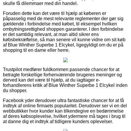
skulle få dilemmaer med din handel.
Foruden dette kan det være til hjælp at køberen er
påpasselig med de mest relevante reglementer der gør sig
gældende i forbindelse med købet, til eksempel hvilken
ombytningsrettighed shoppen garanterer. I den forbindelse
er det samtidig relevant, at man altid sikrer ens
købsbekræftelse, så man senere vil kunne vidne om sit køb
af Blue Winther Superbe 1 Elcykel, ligegyldigt om du er på
shopping til en dame eller herre.
Trustpilot medfører fuldkommen passende chancer for at
betragte forskellige forhenværende brugeres meninger og
derved kan det være til hjælp, at du iagttager e-
forhandlerens kritik af Blue Winther Superbe 1 Elcykel inden
du shopper.
Facebook yder derudover ultra fantastiske chancer for at få
indtryk af online firmaets popularitet. Derudover ser vi en del
webbutikker hvor kunder kan tilkendegive en bedømmelse
af deres købsoplevelse, hvilket ydermere må tages i brug til
at danne dig et indtryk af tidligere kunders oplevelser.