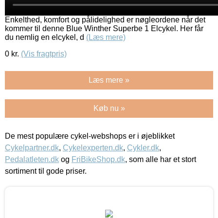
Enkelthed, komfort og pålidelighed er nøgleordene når det
kommer til denne Blue Winther Superbe 1 Elcykel. Her får
du nemlig en elcykel, d
(Læs mere)
0
kr.
(Vis fragtpris)
Læs mere »
Køb nu »
De mest populære cykel-webshops er i øjeblikket
Cykelpartner.dk
,
Cykelexperten.dk
,
Cykler.dk
,
Pedalatleten.dk
og
FriBikeShop.dk
, som alle har et stort
sortiment til gode priser.