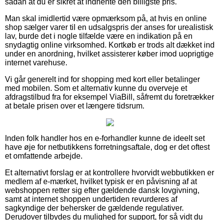
sådan at du er sikret at indhente den billigste pris.
Man skal imidlertid være opmærksom på, at hvis en online
shop sælger varer til en udsalgspris der anses for urealistisk
lav, burde det i nogle tilfælde være en indikation på en
snydagtig online virksomhed. Kortkøb er trods alt dækket ind
under en anordning, hvilket assisterer køber imod uoprigtige
internet varehuse.
Vi går generelt ind for shopping med kort eller betalinger
med mobilen. Som et alternativ kunne du overveje et
afdragstilbud fra for eksempel ViaBill, såfremt du foretrækker
at betale prisen over et længere tidsrum.
Inden folk handler hos en e-forhandler kunne de ideelt set
have øje for netbutikkens forretningsaftale, dog er det oftest
et omfattende arbejde.
Et alternativt forslag er at kontrollere hvorvidt webbutikken er
medlem af e-mærket, hvilket typisk er en påvisning af at
webshoppen retter sig efter gældende dansk lovgivning,
samt at internet shoppen undertiden revurderes af
sagkyndige der behersker de gældende regulativer.
Derudover tilbydes du mulighed for support, for så vidt du