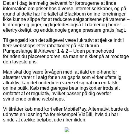
Det er i dag temmelig bekvemt for forbrugerne at finde
information om priser hos diverse internet selskaber, og på
grund af dette har flertallet af Blackburn online forretninger
ikke kunne slippe for at reducere salgspriserne på varerne –
til drenge og piger, og ligeledes også til damer og herrer –
eftertrykkeligt, og endda nogle gange præstere gratis fragt.
Til gengæld kan det alligevel være lukrativt at tjekke indtil
flere webshops efter rabatkoder på Blackburn –
Pumpeslange til Airtower 1 & 2 – Uden pumpehoved
forinden du placerer ordren, så man er sikker på at modtage
den laveste pris.
Man skal dog være årvågen med, at ifald en e-handler
afsætter varer til salg for en salgspris som virker ufattelig
attraktiv, kan det undertiden være et signal om en falsk
online butik. Køb med gængse betalingskort er trods alt
omfattet af et regulativ, hvilket passer på dig overfor
svindlende online webshops.
Vi tilråder køb med kort eller MobilePay. Alternativt burde du
udnytte en løsning fra for eksempel ViaBill, hvis du har i
sinde at dække beløbet ude i fremtiden.