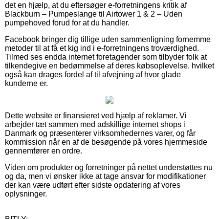
det en hjælp, at du eftersøger e-forretningens kritik af
Blackburn – Pumpeslange til Airtower 1 & 2 – Uden
pumpehoved forud for at du handler.
Facebook bringer dig tillige uden sammenligning fornemme
metoder til at få et kig ind i e-forretningens troværdighed.
Tilmed ses endda internet foretagender som tilbyder folk at
tilkendegive en bedømmelse af deres købsoplevelse, hvilket
også kan drages fordel af til afvejning af hvor glade
kunderne er.
Dette website er finansieret ved hjælp af reklamer. Vi
arbejder tæt sammen med adskillige internet shops i
Danmark og præsenterer virksomhedernes varer, og får
kommission når en af de besøgende på vores hjemmeside
gennemfører en ordre.
Viden om produkter og forretninger på nettet understøttes nu
og da, men vi ønsker ikke at tage ansvar for modifikationer
der kan være udført efter sidste opdatering af vores
oplysninger.