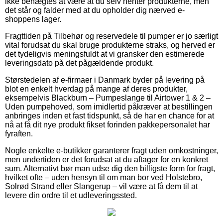
ikke benægtes at være at du selv henter produkterne, men
det står og falder med at du opholder dig nærved e-
shoppens lager.
Fragttiden på Tilbehør og reservedele til pumper er jo særligt
vital forudsat du skal bruge produkterne straks, og herved er
det tydeligvis meningsfuldt at vi gransker den estimerede
leveringsdato på det pågældende produkt.
Størstedelen af e-firmaer i Danmark byder på levering på
blot en enkelt hverdag på mange af deres produkter,
eksempelvis Blackburn – Pumpeslange til Airtower 1 & 2 –
Uden pumpehoved, som imidlertid påkræver at bestillingen
anbringes inden et fast tidspunkt, så de har en chance for at
nå at få dit nye produkt fikset forinden pakkepersonalet har
fyraften.
Nogle enkelte e-butikker garanterer fragt uden omkostninger,
men undertiden er det forudsat at du aftager for en konkret
sum. Alternativt bør man udse dig den billigste form for fragt,
hvilket ofte – uden hensyn til om man bor ved Holstebro,
Solrød Strand eller Slangerup – vil være at få dem til at
levere din ordre til et udleveringssted.