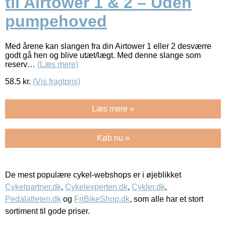
til Airtower 1 & 2 – Uden
pumpehoved
Med årene kan slangen fra din Airtower 1 eller 2 desværre
godt gå hen og blive utæt/lægt. Med denne slange som
reserv…
(Læs mere)
58.5
kr.
(Vis fragtpris)
Læs mere »
Køb nu »
De mest populære cykel-webshops er i øjeblikket
Cykelpartner.dk
,
Cykelexperten.dk
,
Cykler.dk
,
Pedalatleten.dk
og
FriBikeShop.dk
, som alle har et stort
sortiment til gode priser.