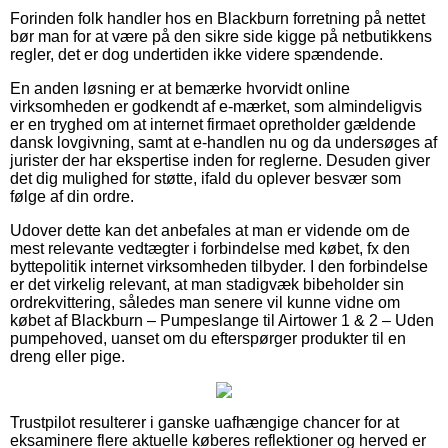
Forinden folk handler hos en Blackburn forretning på nettet
bør man for at være på den sikre side kigge på netbutikkens
regler, det er dog undertiden ikke videre spændende.
En anden løsning er at bemærke hvorvidt online
virksomheden er godkendt af e-mærket, som almindeligvis
er en tryghed om at internet firmaet opretholder gældende
dansk lovgivning, samt at e-handlen nu og da undersøges af
jurister der har ekspertise inden for reglerne. Desuden giver
det dig mulighed for støtte, ifald du oplever besvær som
følge af din ordre.
Udover dette kan det anbefales at man er vidende om de
mest relevante vedtægter i forbindelse med købet, fx den
byttepolitik internet virksomheden tilbyder. I den forbindelse
er det virkelig relevant, at man stadigvæk bibeholder sin
ordrekvittering, således man senere vil kunne vidne om
købet af Blackburn – Pumpeslange til Airtower 1 & 2 – Uden
pumpehoved, uanset om du efterspørger produkter til en
dreng eller pige.
Trustpilot resulterer i ganske uafhængige chancer for at
eksaminere flere aktuelle køberes reflektioner og herved er