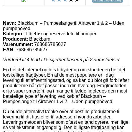
Navn:
Blackburn – Pumpeslange til Airtower 1 & 2 – Uden
pumpehoved
Kategori:
Tilbehør og reservedele til pumper
Producent:
Blackburn
Varenummer:
768686785627
EAN:
768686785627
Vurderet til
4.6
ud af 5 stjerner baseret på
2
anmeldelser
En hel del internet outlets tilbyder nu om stunder en hel del
forskellige fragttyper. En af de mest populære er i dag
levering til et afhentningssted, og så kan du blot gå forbi efter
produkterne når det passer ind i din hverdag. Fragtmetoden
er jo super smertefri, og i mange tilfælde ligeledes den mest
betalelige type af levering ved køb af Blackburn –
Pumpeslange til Airtower 1 & 2 – Uden pumpehoved.
Du burde alternativt tænke over at bestille produkterne til
levering til dit hus eller til adressen hvor du arbejder.
Leveringsmetoden bliver som oftest en tand dyrere, men lige
så vel ekstremt let gængelig. Den billigste fragtløsning kan