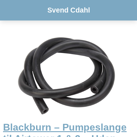
Svend Cdahl
Blackburn – Pumpeslange