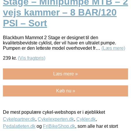
Stage – Minipumpe MTB – 2
vejs kammer – 8 BAR/120
PSI – Sort
Blackburn Mammot 2 Stage er designet til den
kvalitetsbevidste cyklist, der vil have en ultralet pumpe.
Pumpen er den letteste model overhovedet fr…
(Læs mere)
239
kr.
(Vis fragtpris)
Læs mere »
Køb nu »
De mest populære cykel-webshops er i øjeblikket
Cykelpartner.dk
,
Cykelexperten.dk
,
Cykler.dk
,
Pedalatleten.dk
og
FriBikeShop.dk
, som alle har et stort