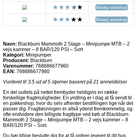
Besøg webshop
Besøg webshop
Navn:
Blackburn Mammoth 2 Stage – Minipumpe MTB – 2
vejs kammer – 8 BAR/120 PSI – Sort
Kategori:
Minipumper
Producent:
Blackburn
Varenummer:
768686677960
EAN:
768686677960
Vurderet til
3.5
ud af 5 stjerner baseret på
21
anmeldelser
En del outlets på nettet frembyder heldigvis en række
forskellige fragtmuligheder. En yndling er i dag at få sendt til
en pakkeshop, hvor du selv afhenter bestillingen lige når det
passer dig. Fragtløsningen er altså yderst fremkommelig, og
ofte endvidere den billigste fragttype ved køb af Blackburn
Mammoth 2 Stage – Minipumpe MTB – 2 vejs kammer – 8
BAR/120 PSI – Sort.
Du bør tillige beslutte dig for at få ordren leveret til dit hus