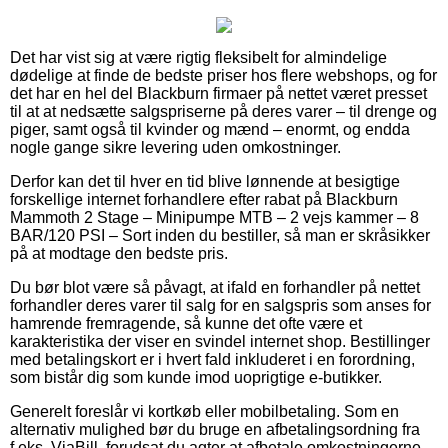
Det har vist sig at være rigtig fleksibelt for almindelige
dødelige at finde de bedste priser hos flere webshops, og for
det har en hel del Blackburn firmaer på nettet været presset
til at at nedsætte salgspriserne på deres varer – til drenge og
piger, samt også til kvinder og mænd – enormt, og endda
nogle gange sikre levering uden omkostninger.
Derfor kan det til hver en tid blive lønnende at besigtige
forskellige internet forhandlere efter rabat på Blackburn
Mammoth 2 Stage – Minipumpe MTB – 2 vejs kammer – 8
BAR/120 PSI – Sort inden du bestiller, så man er skråsikker
på at modtage den bedste pris.
Du bør blot være så påvagt, at ifald en forhandler på nettet
forhandler deres varer til salg for en salgspris som anses for
hamrende fremragende, så kunne det ofte være et
karakteristika der viser en svindel internet shop. Bestillinger
med betalingskort er i hvert fald inkluderet i en forordning,
som bistår dig som kunde imod uoprigtige e-butikker.
Generelt foreslår vi kortkøb eller mobilbetaling. Som en
alternativ mulighed bør du bruge en afbetalingsordning fra
f.eks. ViaBill, forudsat du agter at afbetale omkostningerne