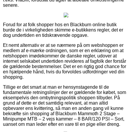
senere.
Forud for at folk shopper hos en Blackburn online butik
burde de i virkeligheden skimme e-butikkens regler, det er
dog undertiden en tidskrævende opgave.
Et nemt alternativ er at se nærmere på om webshoppen er
medlem af e-mærke ordningen, som er en erklæring om at
netshoppen imødekommer de danske regler, udover at
internet selskabet undertiden revideres af fagfolk der forstår
de gældende bestemmelser. Det er en rigtig god chance for
en hjælpende hånd, hvis du forvoldes udfordringer ved din
shopping.
Tillige er det smart at man er hensynstagende til de
fundamentale retningslinjer der er gældende for købet, som
eksempelvis den ombytningspolitik shoppen tilbyder. På
grund af dette er det samtidig relevant, at man altid
opbevarer ens kvittering, så man en anden gang vil kunne
bekræfte sin shopping af Blackburn Mammoth 2 Stage –
Minipumpe MTB – 2 vejs kammer – 8 BAR/120 PSI – Sort,
uanset om man leder efter en vare til en pige eller dreng.