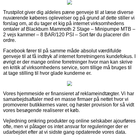
Trustpilot giver dig aldeles pæne genveje til at læse diverse
nuværende køberes oplevelser og på grund af dette stiller vi
forslag om, at du tager et kig på internet virksomhedens
omtaler af Blackburn Mammoth 2 Stage – Minipumpe MTB –
2 vejs kammer – 8 BAR/120 PSI – Sort før du placerer din
ordre.
Facebook fører til på samme måde absolut værdifulde
genveje til at få indtryk af internet forretningens kundefokus. I
øvrigt er der mange online forretninger hvor man kan skrive
en kritik af virksomhedens service, som tillige må bruges til
at tage stilling til hvor glade kunderne er.
Vores hjemmeside er finansieret af reklameindtægter. Vi har
samarbejdsaftaler med en masse firmaer på nettet hvor vi
promoverer butikkernes varer, og høster provision for så vidt
vores besøgende realiserer et køb.
Vejledning omkring produkter og online selskaber ajourføres
ofte, men vi påtager os intet ansvar for reguleringer der er
udarbejdet efter at vi sidste gang opdaterede vores data.