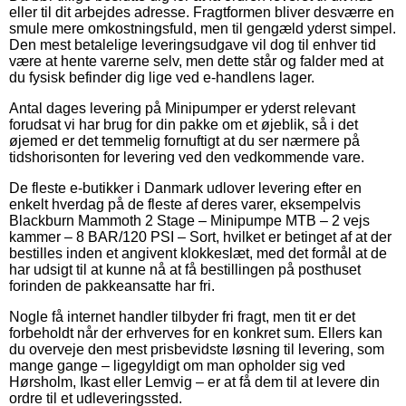
eller til dit arbejdes adresse. Fragtformen bliver desværre en
smule mere omkostningsfuld, men til gengæld yderst simpel.
Den mest betalelige leveringsudgave vil dog til enhver tid
være at hente varerne selv, men dette står og falder med at
du fysisk befinder dig lige ved e-handlens lager.
Antal dages levering på Minipumper er yderst relevant
forudsat vi har brug for din pakke om et øjeblik, så i det
øjemed er det temmelig fornuftigt at du ser nærmere på
tidshorisonten for levering ved den vedkommende vare.
De fleste e-butikker i Danmark udlover levering efter en
enkelt hverdag på de fleste af deres varer, eksempelvis
Blackburn Mammoth 2 Stage – Minipumpe MTB – 2 vejs
kammer – 8 BAR/120 PSI – Sort, hvilket er betinget af at der
bestilles inden et angivent klokkeslæt, med det formål at de
har udsigt til at kunne nå at få bestillingen på posthuset
forinden de pakkeansatte har fri.
Nogle få internet handler tilbyder fri fragt, men tit er det
forbeholdt når der erhverves for en konkret sum. Ellers kan
du overveje den mest prisbevidste løsning til levering, som
mange gange – ligegyldigt om man opholder sig ved
Hørsholm, Ikast eller Lemvig – er at få dem til at levere din
ordre til et udleveringssted.