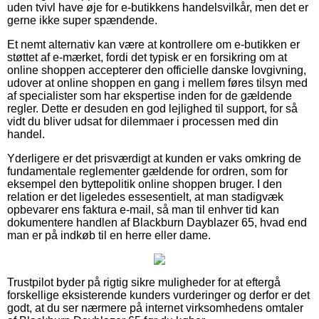
uden tvivl have øje for e-butikkens handelsvilkår, men det er
gerne ikke super spændende.
Et nemt alternativ kan være at kontrollere om e-butikken er
støttet af e-mærket, fordi det typisk er en forsikring om at
online shoppen accepterer den officielle danske lovgivning,
udover at online shoppen en gang i mellem føres tilsyn med
af specialister som har ekspertise inden for de gældende
regler. Dette er desuden en god lejlighed til support, for så
vidt du bliver udsat for dilemmaer i processen med din
handel.
Yderligere er det prisværdigt at kunden er vaks omkring de
fundamentale reglementer gældende for ordren, som for
eksempel den byttepolitik online shoppen bruger. I den
relation er det ligeledes essesentielt, at man stadigvæk
opbevarer ens faktura e-mail, så man til enhver tid kan
dokumentere handlen af Blackburn Dayblazer 65, hvad end
man er på indkøb til en herre eller dame.
Trustpilot byder på rigtig sikre muligheder for at eftergå
forskellige eksisterende kunders vurderinger og derfor er det
godt, at du ser nærmere på internet virksomhedens omtaler