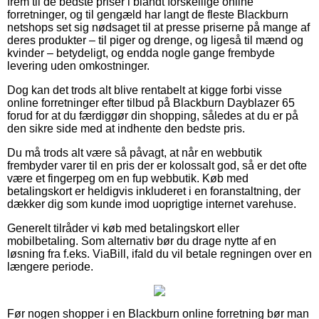
frem til de bedste priser i blandt forskellige online
forretninger, og til gengæld har langt de fleste Blackburn
netshops set sig nødsaget til at presse priserne på mange af
deres produkter – til piger og drenge, og ligeså til mænd og
kvinder – betydeligt, og endda nogle gange frembyde
levering uden omkostninger.
Dog kan det trods alt blive rentabelt at kigge forbi visse
online forretninger efter tilbud på Blackburn Dayblazer 65
forud for at du færdiggør din shopping, således at du er på
den sikre side med at indhente den bedste pris.
Du må trods alt være så påvagt, at når en webbutik
frembyder varer til en pris der er kolossalt god, så er det ofte
være et fingerpeg om en fup webbutik. Køb med
betalingskort er heldigvis inkluderet i en foranstaltning, der
dækker dig som kunde imod uoprigtige internet varehuse.
Generelt tilråder vi køb med betalingskort eller
mobilbetaling. Som alternativ bør du drage nytte af en
løsning fra f.eks. ViaBill, ifald du vil betale regningen over en
længere periode.
Før nogen shopper i en Blackburn online forretning bør man