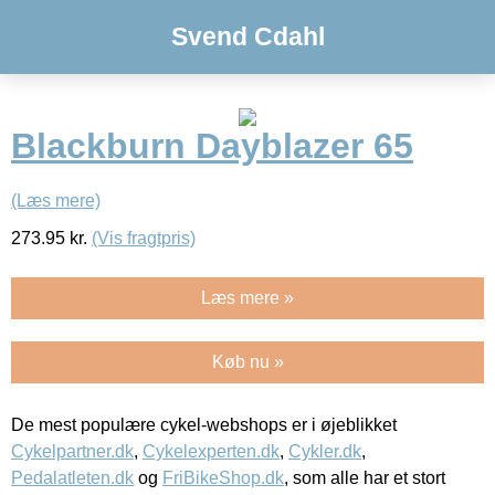
Svend Cdahl
Blackburn Dayblazer 65
(Læs mere)
273.95
kr.
(Vis fragtpris)
Læs mere »
Køb nu »
De mest populære cykel-webshops er i øjeblikket
Cykelpartner.dk
,
Cykelexperten.dk
,
Cykler.dk
,
Pedalatleten.dk
og
FriBikeShop.dk
, som alle har et stort