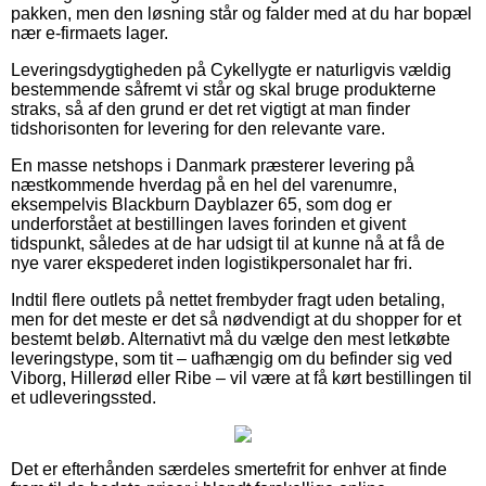
pakken, men den løsning står og falder med at du har bopæl
nær e-firmaets lager.
Leveringsdygtigheden på Cykellygte er naturligvis vældig
bestemmende såfremt vi står og skal bruge produkterne
straks, så af den grund er det ret vigtigt at man finder
tidshorisonten for levering for den relevante vare.
En masse netshops i Danmark præsterer levering på
næstkommende hverdag på en hel del varenumre,
eksempelvis Blackburn Dayblazer 65, som dog er
underforstået at bestillingen laves forinden et givent
tidspunkt, således at de har udsigt til at kunne nå at få de
nye varer ekspederet inden logistikpersonalet har fri.
Indtil flere outlets på nettet frembyder fragt uden betaling,
men for det meste er det så nødvendigt at du shopper for et
bestemt beløb. Alternativt må du vælge den mest letkøbte
leveringstype, som tit – uafhængig om du befinder sig ved
Viborg, Hillerød eller Ribe – vil være at få kørt bestillingen til
et udleveringssted.
Det er efterhånden særdeles smertefrit for enhver at finde