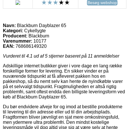
Besøg webshop
Navn:
Blackburn Dayblazer 65
Kategori:
Cykellygte
Producent:
Blackburn
Varenummer:
10177
EAN:
768686149320
Vurderet til
4.1
ud af 5 stjerner baseret på
11
anmeldelser
Adskillige internet butikker giver i vore dage en lang række
forskellige former for levering. En sikker vinder er på
nuværende tidspunkt at få afleveret pakken hos en
pakkeshop, så du nemt selv kan hente de nyindkøbte varer
på et selvvalgt tidspunkt. Fragtmuligheden er altså rigtig
problemfri, samt oftest endda den billigste leveringsform ved
køb af Blackburn Dayblazer 65.
Du bør endvidere afveje for og imod at bestille produkterne
til levering til din adresse eller ud til din arbejdsplads.
Fragtformen bliver jævnligt en sjat mere omkostningsfuld,
men ydermere ultra problemfri. Den mindst kostelige
leveringsmåde vil dog altid vise sig at være selv at hente