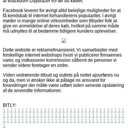
af Blackburn Dayblazer 65 før du køber.
Facebook leverer for øvrigt altid belejlige muligheder for at
få kendskab til internet forhandlerens popularitet. I øvrigt
møder vi mange online virksomheder som tilbyder folk at
give en anmeldelse af deres køb, hvilket på samme måde
må udnyttes til at bedømme tidligere kunders oplevelser.
Dette website er reklamefinansieret. Vi samarbejder med
forskellige internet webshops hvori vi publicerer firmaernes
varer, og indkasserer kommission såfremt de personer vi
sender videre foretager en ordre.
Viden vedrørende tilbud og outlets på nettet ajourføres nu
og da, men vi ønsker ikke at påtage os ansvaret for
forandringer der måtte være udført siden seneste opdatering
af de anvendte informationer.
BITLY:
1
1
1
1
1
1
1
1
1
1
1
1
1
1
1
1
1
1
1
1
1
1
1
1
1
1
1
1
1
1
1
1
1
1
1
1
1
1
1
1
1
1
1
1
1
1
1
1
1
1
1
1
1
1
1
1
1
1
1
1
1
1
1
1
1
1
1
1
1
1
1
1
1
1
1
1
1
1
1
1
1
1
1
1
1
1
1
1
1
1
1
1
1
1
1
1
1
1
1
1