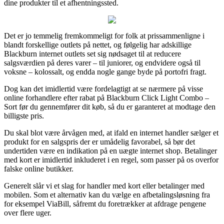
dine produkter til et afhentningssted.
Det er jo temmelig fremkommeligt for folk at prissammenligne i
blandt forskellige outlets på nettet, og følgelig har adskillige
Blackburn internet outlets set sig nødsaget til at reducere
salgsværdien på deres varer – til juniorer, og endvidere også til
voksne – kolossalt, og endda nogle gange byde på portofri fragt.
Dog kan det imidlertid være fordelagtigt at se nærmere på visse
online forhandlere efter rabat på Blackburn Click Light Combo –
Sort før du gennemfører dit køb, så du er garanteret at modtage den
billigste pris.
Du skal blot være årvågen med, at ifald en internet handler sælger et
produkt for en salgspris der er umådelig favorabel, så bør det
undertiden være en indikation på en uægte internet shop. Betalinger
med kort er imidlertid inkluderet i en regel, som passer på os overfor
falske online butikker.
Generelt slår vi et slag for handler med kort eller betalinger med
mobilen. Som et alternativ kan du vælge en afbetalingsløsning fra
for eksempel ViaBill, såfremt du foretrækker at afdrage pengene
over flere uger.