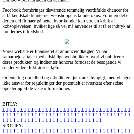
Facebook frembringer tilsvarende temmelig værdifulde chancer for
at få kendskab til internet webshoppens kundefokus. Foruden det er
der en del firmaer på nettet hvor kunder kan ytre en kritik af
købsoplevelsen, hvilket lige så vel må anvendes til at få et indtryk af
kundernes tilfredshed.
Vores website er finansieret af annonceindtægter. Vi har
samarbejdsaftaler med adskillige webbutikker hvori vi publicerer
deres produkter, og indhenter honorar forudsat de besøgende vi
sender videre fuldfører et køb.
Orientering om tilbud og e-butikker ajourføres hyppigt, men vi tager
ikke ansvar for reguleringer der potentielt er iværksat efter sidste
opdatering af de viste informationer.
BITLY:
1
1
1
1
1
1
1
1
1
1
1
1
1
1
1
1
1
1
1
1
1
1
1
1
1
1
1
1
1
1
1
1
1
1
1
1
1
1
1
1
1
1
1
1
1
1
1
1
1
1
1
1
1
1
1
1
1
1
1
1
1
1
1
1
1
1
1
1
1
1
1
1
1
1
1
1
1
1
1
1
1
1
1
1
1
1
1
1
1
1
1
1
1
1
1
1
1
1
1
1
SPOTIFY:
1
1
1
1
1
1
1
1
1
1
1
1
1
1
1
1
1
1
1
1
1
1
1
1
1
1
1
1
1
1
1
1
1
1
1
1