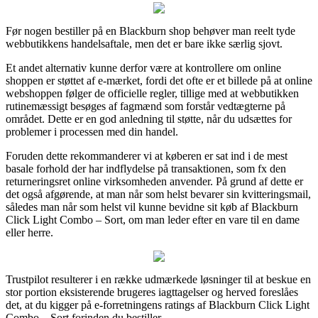
Før nogen bestiller på en Blackburn shop behøver man reelt tyde
webbutikkens handelsaftale, men det er bare ikke særlig sjovt.
Et andet alternativ kunne derfor være at kontrollere om online
shoppen er støttet af e-mærket, fordi det ofte er et billede på at online
webshoppen følger de officielle regler, tillige med at webbutikken
rutinemæssigt besøges af fagmænd som forstår vedtægterne på
området. Dette er en god anledning til støtte, når du udsættes for
problemer i processen med din handel.
Foruden dette rekommanderer vi at køberen er sat ind i de mest
basale forhold der har indflydelse på transaktionen, som fx den
returneringsret online virksomheden anvender. På grund af dette er
det også afgørende, at man når som helst bevarer sin kvitteringsmail,
således man når som helst vil kunne bevidne sit køb af Blackburn
Click Light Combo – Sort, om man leder efter en vare til en dame
eller herre.
Trustpilot resulterer i en række udmærkede løsninger til at beskue en
stor portion eksisterende brugeres iagttagelser og herved foreslåes
det, at du kigger på e-forretningens ratings af Blackburn Click Light
Combo – Sort forinden du bestiller.