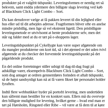
produkter på et valgfrit tidspunkt. Leveringsformen er nemlig ret så
bekvem, samt endda ydermere den billigste slags levering ved køb
af Blackburn Click Light Combo – Sort.
Du kan derudover vælge at få pakken leveret til din lejlighed eller
hus eller ud til dit arbejdes adresse. Fragtformen bliver ofte en anelse
mindre prisbillig, men lige så vel ekstremt ligetil. Den prisbilligste
leveringsmetode er utvivlsomt at hente produkterne selv, men det
står og falder med at du er tæt på e-shoppens lager.
Leveringstidspunktet på Cykellygte kan være super afgørende om
du mangler produkterne om kort tid, så i det øjemed er det uden tvivl
afgørende at du checker det forventede leveringstidspunkt på det
pågældende produkt.
En del online forretninger stiller udsigt til dag-til-dag fragt på
adskillige varer, eksempelvis Blackburn Click Light Combo – Sort,
som dog antager at ordren gennemføres forinden et aftalt tidspunkt,
så de højst sandsynligt kan nå at få varen fikset før personalet holder
fyraften.
Indtil flere webbutikker byder på portofri levering, men undertiden
kun såfremt man bestiller for en konkret sum. Ellers må du overveje
den billigste mulighed for levering, hvilket gerne – hvad end man er
tæt på Hørsholm, Ringsted eller Ribe – vil være at få dem til at køre