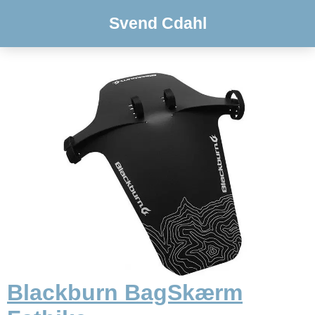
Svend Cdahl
Blackburn BagSkærm