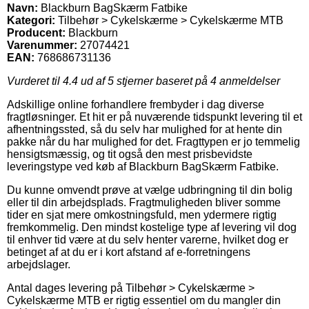
Navn:
Blackburn BagSkærm Fatbike
Kategori:
Tilbehør > Cykelskærme > Cykelskærme MTB
Producent:
Blackburn
Varenummer:
27074421
EAN:
768686731136
Vurderet til
4.4
ud af 5 stjerner baseret på
4
anmeldelser
Adskillige online forhandlere frembyder i dag diverse
fragtløsninger. Et hit er på nuværende tidspunkt levering til et
afhentningssted, så du selv har mulighed for at hente din
pakke når du har mulighed for det. Fragttypen er jo temmelig
hensigtsmæssig, og tit også den mest prisbevidste
leveringstype ved køb af Blackburn BagSkærm Fatbike.
Du kunne omvendt prøve at vælge udbringning til din bolig
eller til din arbejdsplads. Fragtmuligheden bliver somme
tider en sjat mere omkostningsfuld, men ydermere rigtig
fremkommelig. Den mindst kostelige type af levering vil dog
til enhver tid være at du selv henter varerne, hvilket dog er
betinget af at du er i kort afstand af e-forretningens
arbejdslager.
Antal dages levering på Tilbehør > Cykelskærme >
Cykelskærme MTB er rigtig essentiel om du mangler din