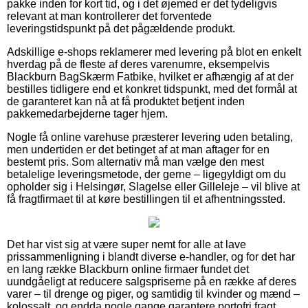
pakke inden for kort tid, og i det øjemed er det tydeligvis
relevant at man kontrollerer det forventede
leveringstidspunkt på det pågældende produkt.
Adskillige e-shops reklamerer med levering på blot en enkelt
hverdag på de fleste af deres varenumre, eksempelvis
Blackburn BagSkærm Fatbike, hvilket er afhængig af at der
bestilles tidligere end et konkret tidspunkt, med det formål at
de garanteret kan nå at få produktet betjent inden
pakkemedarbejderne tager hjem.
Nogle få online varehuse præsterer levering uden betaling,
men undertiden er det betinget af at man aftager for en
bestemt pris. Som alternativ må man vælge den mest
betalelige leveringsmetode, der gerne – ligegyldigt om du
opholder sig i Helsingør, Slagelse eller Gilleleje – vil blive at
få fragtfirmaet til at køre bestillingen til et afhentningssted.
Det har vist sig at være super nemt for alle at lave
prissammenligning i blandt diverse e-handler, og for det har
en lang række Blackburn online firmaer fundet det
uundgåeligt at reducere salgspriserne på en række af deres
varer – til drenge og piger, og samtidig til kvinder og mænd –
kolossalt, og endda nogle gange garantere portofri fragt.