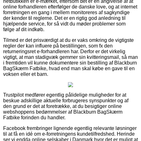
netbutikken er e-mærket, eftersom det er en angivelse af at
online forhandleren efterfølger de danske love, og at internet
forretningen en gang i mellem monitoreres af sagkyndige
der kender til reglerne. Det er en rigtig god anledning til
hjælpende service, for så vidt du møder problemer som
følge af dit indkøb.
Tilmed er det prisværdigt at du er vaks omkring de vigtigste
regler der kan influere på bestillingen, som fx den
returneringsret e-forhandleren har. Derfor er det virkelig
vigtigt, at man stadigvæk gemmer sin kvitteringsmail, så man
i fremtiden vil kunne dokumentere sin bestilling af Blackburn
BagSkærm Fatbike, hvad end man skal købe en gave til en
voksen eller et barn.
Trustpilot medfører egentlig pålidelige muligheder for at
beskue adskillige aktuelle forbrugeres synspunkter og af
den grund er det at foretrække, at du besigtiger online
webshoppens bedømmelser af Blackburn BagSkærm
Fatbike forinden du handler.
Facebook frembringer lignende egentlig relevante løsninger
til at få en idé om e-forretningens kundetilfredshed. Herinde
ser vi endda online selskaber i Danmark hvor det er muligt at