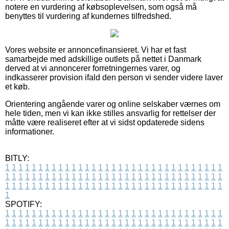
notere en vurdering af købsoplevelsen, som også må
benyttes til vurdering af kundernes tilfredshed.
Vores website er annoncefinansieret. Vi har et fast
samarbejde med adskillige outlets på nettet i Danmark
derved at vi annoncerer forretningernes varer, og
indkasserer provision ifald den person vi sender videre laver
et køb.
Orientering angående varer og online selskaber værnes om
hele tiden, men vi kan ikke stilles ansvarlig for rettelser der
måtte være realiseret efter at vi sidst opdaterede sidens
informationer.
BITLY:
1
1
1
1
1
1
1
1
1
1
1
1
1
1
1
1
1
1
1
1
1
1
1
1
1
1
1
1
1
1
1
1
1
1
1
1
1
1
1
1
1
1
1
1
1
1
1
1
1
1
1
1
1
1
1
1
1
1
1
1
1
1
1
1
1
1
1
1
1
1
1
1
1
1
1
1
1
1
1
1
1
1
1
1
1
1
1
1
1
1
1
1
1
1
1
1
1
1
1
1
SPOTIFY:
1
1
1
1
1
1
1
1
1
1
1
1
1
1
1
1
1
1
1
1
1
1
1
1
1
1
1
1
1
1
1
1
1
1
1
1
1
1
1
1
1
1
1
1
1
1
1
1
1
1
1
1
1
1
1
1
1
1
1
1
1
1
1
1
1
1