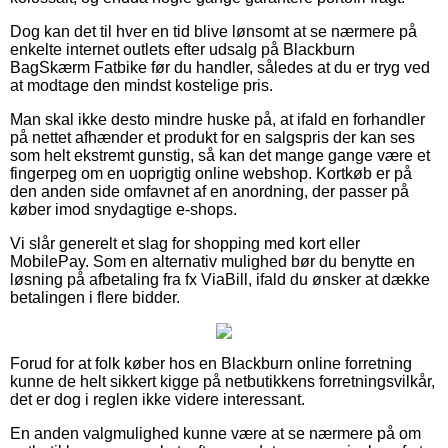
Dog kan det til hver en tid blive lønsomt at se nærmere på
enkelte internet outlets efter udsalg på Blackburn
BagSkærm Fatbike før du handler, således at du er tryg ved
at modtage den mindst kostelige pris.
Man skal ikke desto mindre huske på, at ifald en forhandler
på nettet afhænder et produkt for en salgspris der kan ses
som helt ekstremt gunstig, så kan det mange gange være et
fingerpeg om en uoprigtig online webshop. Kortkøb er på
den anden side omfavnet af en anordning, der passer på
køber imod snydagtige e-shops.
Vi slår generelt et slag for shopping med kort eller
MobilePay. Som en alternativ mulighed bør du benytte en
løsning på afbetaling fra fx ViaBill, ifald du ønsker at dække
betalingen i flere bidder.
Forud for at folk køber hos en Blackburn online forretning
kunne de helt sikkert kigge på netbutikkens forretningsvilkår,
det er dog i reglen ikke videre interessant.
En anden valgmulighed kunne være at se nærmere på om