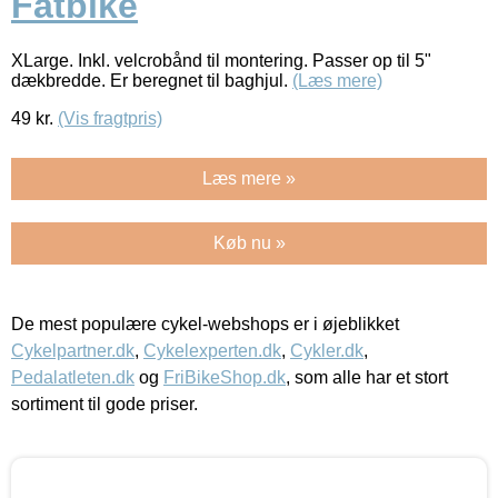
Fatbike
XLarge. Inkl. velcrobånd til montering. Passer op til 5"
dækbredde. Er beregnet til baghjul.
(Læs mere)
49
kr.
(Vis fragtpris)
Læs mere »
Køb nu »
De mest populære cykel-webshops er i øjeblikket
Cykelpartner.dk
,
Cykelexperten.dk
,
Cykler.dk
,
Pedalatleten.dk
og
FriBikeShop.dk
, som alle har et stort
sortiment til gode priser.