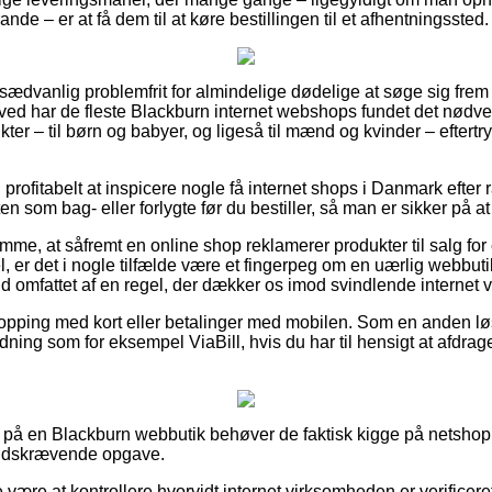
nde – er at få dem til at køre bestillingen til et afhentningssted.
usædvanlig problemfrit for almindelige dødelige at søge sig frem ti
ed har de fleste Blackburn internet webshops fundet det nødven
er – til børn og babyer, og ligeså til mænd og kvinder – eftertr
g profitabelt at inspicere nogle få internet shops i Danmark efter
n som bag- eller forlygte før du bestiller, så man er sikker på at
mme, at såfremt en online shop reklamerer produkter til salg for 
, er det i nogle tilfælde være et fingerpeg om en uærlig webb
fald omfattet af en regel, der dækker os imod svindlende internet
shopping med kort eller betalinger med mobilen. Som en anden l
rdning som for eksempel ViaBill, hvis du har til hensigt at afdra
 på en Blackburn webbutik behøver de faktisk kigge på netshop
 tidskrævende opgave.
være at kontrollere hvorvidt internet virksomheden er verificere