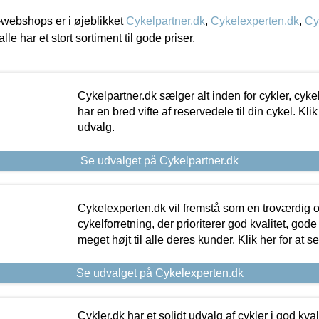
webshops er i øjeblikket
Cykelpartner.dk
,
Cykelexperten.dk
,
Cy
alle har et stort sortiment til gode priser.
Cykelpartner.dk sælger alt inden for cykler, cyke
har en bred vifte af reservedele til din cykel. Klik
udvalg.
Se udvalget på Cykelpartner.dk
Cykelexperten.dk vil fremstå som en troværdig o
cykelforretning, der prioriterer god kvalitet, god
meget højt til alle deres kunder. Klik her for at s
Se udvalget på Cykelexperten.dk
Cykler.dk har et solidt udvalg af cykler i god kvalit