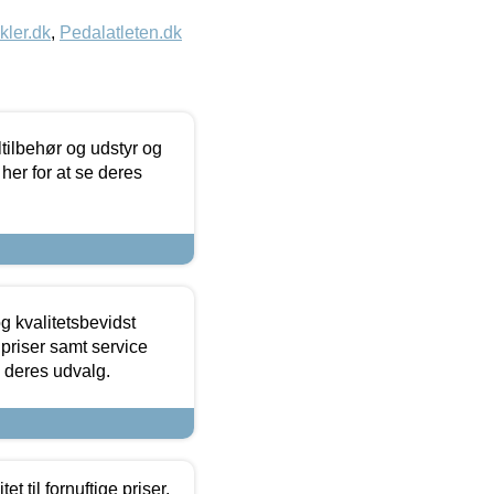
kler.dk
,
Pedalatleten.dk
ltilbehør og udstyr og
 her for at se deres
g kvalitetsbevidst
e priser samt service
e deres udvalg.
et til fornuftige priser.