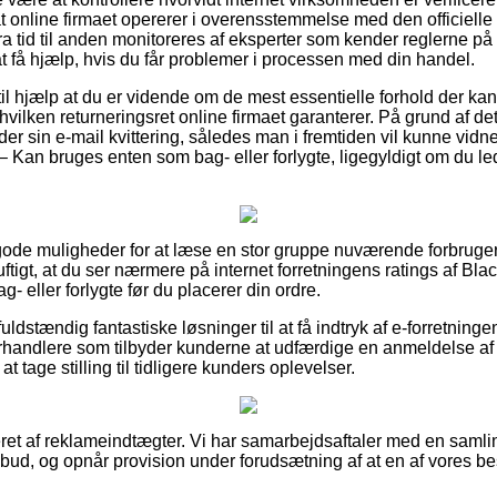
at online firmaet opererer i overensstemmelse med den officiell
ra tid til anden monitoreres af eksperter som kender reglerne p
at få hjælp, hvis du får problemer i processen med din handel.
l hjælp at du er vidende om de mest essentielle forhold der kan s
vilken returneringsret online firmaet garanterer. På grund af dette 
r sin e-mail kvittering, således man i fremtiden vil kunne vidne
– Kan bruges enten som bag- eller forlygte, ligegyldigt om du lede
r gode muligheder for at læse en stor gruppe nuværende forbruger
uftigt, at du ser nærmere på internet forretningens ratings af Bla
 eller forlygte før du placerer din ordre.
fuldstændig fantastiske løsninger til at få indtryk af e-forretninge
orhandlere som tilbyder kunderne at udfærdige en anmeldelse a
at tage stilling til tidligere kunders oplevelser.
et af reklameindtægter. Vi har samarbejdsaftaler med en samling
lbud, og opnår provision under forudsætning af at en af vores 