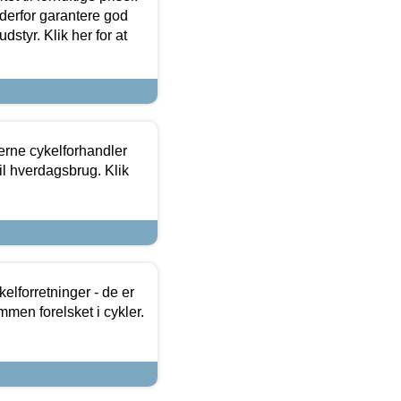
 derfor garantere god
dstyr. Klik her for at
erne cykelforhandler
til hverdagsbrug. Klik
lforretninger - de er
mmen forelsket i cykler.