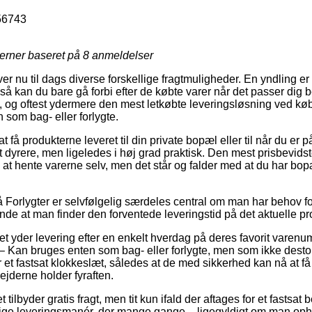
56743
jerner baseret på
8
anmeldelser
ver nu til dags diverse forskellige fragtmuligheder. En yndling er i
g så kan du bare gå forbi efter de købte varer når det passer dig 
i, og oftest ydermere den mest letkøbte leveringsløsning ved køb
 som bag- eller forlygte.
 få produkterne leveret til din private bopæl eller til når du er 
dt dyrere, men ligeledes i høj grad praktisk. Den mest prisbevidste
e at hente varerne selv, men det står og falder med at du har bop
Forlygter er selvfølgelig særdeles central om man har behov fo
ende at man finder den forventede leveringstid på det aktuelle pr
tet yder levering efter en enkelt hverdag på deres favorit varen
 – Kan bruges enten som bag- eller forlygte, men som ikke desto
r et fastsat klokkeslæt, således at de med sikkerhed kan nå at f
ejderne holder fyraften.
 tilbyder gratis fragt, men tit kun ifald der aftages for et fastsat
ige leveringsmanér, der mange gange – ligegyldigt om man opho