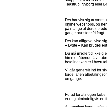
Taastrup, Nyborg eller Bra
Det har vist sig at være 
online webshops, og herv
på mange af deres produkt
gange præstere fri fragt.
Det kan alligevel vise si
– Lygte – Kan bruges ente
Du må imidlertid ikke gle
himmelråbende favorabel
betalingskort er i hvert 
Vi går generelt ind for 
fordel af en afbetalingso
omgange.
Forud for at nogen køber
er dog almindeligvis en
Alternativet kunne måske 