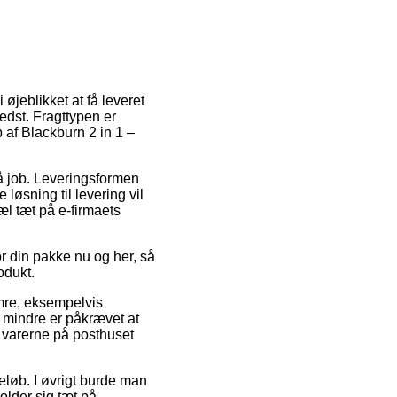
 øjeblikket at få leveret
bedst. Fragttypen er
 af Blackburn 2 in 1 –
på job. Leveringsformen
 løsning til levering vil
æl tæt på e-firmaets
r din pakke nu og her, så
odukt.
umre, eksempelvis
 mindre er påkrævet at
å varerne på posthuset
 beløb. I øvrigt burde man
lder sig tæt på