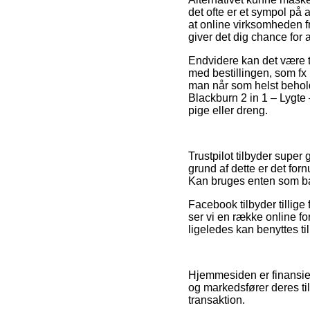
det ofte er et sympol på 
at online virksomheden f
giver det dig chance for 
Endvidere kan det være ti
med bestillingen, som fx h
man når som helst beholde
Blackburn 2 in 1 – Lygte 
pige eller dreng.
Trustpilot tilbyder supe
grund af dette er det forn
Kan bruges enten som bag-
Facebook tilbyder tillige 
ser vi en række online f
ligeledes kan benyttes til 
Hjemmesiden er finansier
og markedsfører deres ti
transaktion.