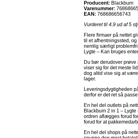
Producent:
Blackburn
Varenummer:
7686866
EAN:
768686656743
Vurderet til
4.9
ud af 5 st
Flere firmaer på nettet gi
til et afhentningssted, o
nemlig særligt problemfr
Lygte – Kan bruges enten
Du bør derudover prøve at
viser sig for det meste li
dog altid vise sig at vær
lager.
Leveringsdygtigheden på 
derfor er det ret så pass
En hel del outlets på net
Blackburn 2 in 1 – Lygte
ordren aflægges forud fo
forud for at pakkemedarb
En hel del shops på nettet
snuppe den mest betalel