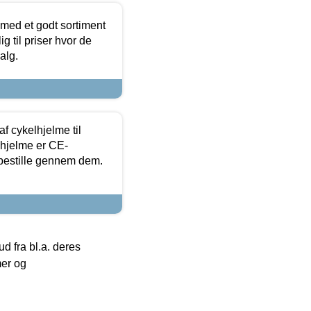
 med et godt sortiment
g til priser hvor de
alg.
f cykelhjelme til
lhjelme er CE-
 bestille gennem dem.
 fra bl.a. deres
mer og