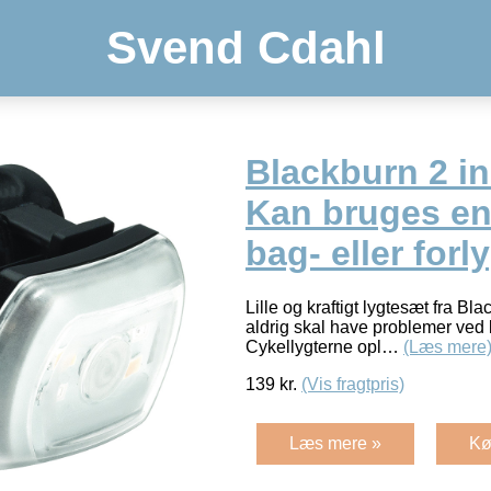
Svend Cdahl
Blackburn 2 in
Kan bruges e
bag- eller forl
Lille og kraftigt lygtesæt fra Bla
aldrig skal have problemer ved k
Cykellygterne opl…
(Læs mere
139
kr.
(Vis fragtpris)
Læs mere »
Kø