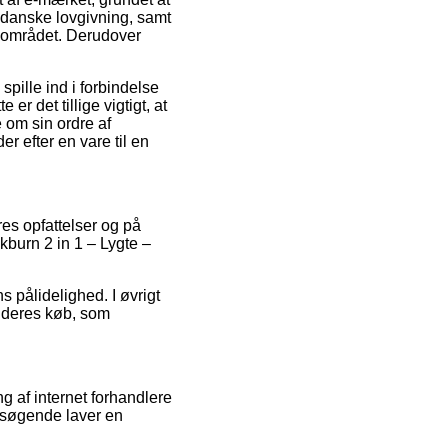
e danske lovgivning, samt
å området. Derudover
pille ind i forbindelse
er det tillige vigtigt, at
 om sin ordre af
r efter en vare til en
es opfattelser og på
ckburn 2 in 1 – Lygte –
ns pålidelighed. I øvrigt
f deres køb, som
 af internet forhandlere
besøgende laver en