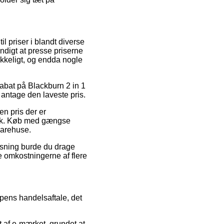
l priser i blandt diverse
digt at presse priserne
ykkeligt, og endda nogle
 rabat på Blackburn 2 in 1
 antage den laveste pris.
en pris der er
utik. Køb med gængse
 varehuse.
øsning burde du drage
ge omkostningerne af flere
pens handelsaftale, det
t af e-mærket, grundet at