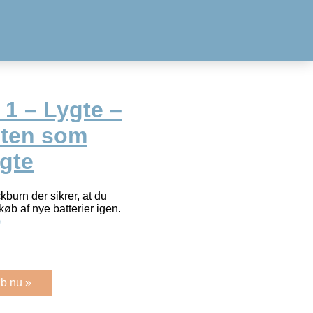
 1 – Lygte –
nten som
ygte
ckburn der sikrer, at du
øb af nye batterier igen.
)
b nu »