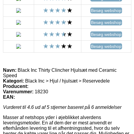
Besøg webshop
Besøg webshop
Besøg webshop
Besøg webshop
Navn:
Black Inc Thirty Clincher Hjulsæt med Ceramic
Speed
Kategori:
Black Inc > Hjul / hjulsæt > Reservedele
Producent:
Varenummer:
18230
EAN:
Vurderet til
4.6
ud af 5 stjerner baseret på
6
anmeldelser
Masser af netshops yder i øjeblikket alverdens
leveringsmetoder. En af dem der er mest anvendt er
efterhånden levering til et afhentningssted, hvor du selv
henter de købte varer lige når det passer dig. Muligheden er