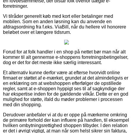
en lovbestemmelse, der bistår folk overfor uægte e-
forretninger.
Vi tilråder generelt køb med kort eller betalinger med
mobilen. Som en anden løsning kan du anvende en
afdragsordning fra f.eks. ViaBill, når du hellere vil honorere
beløbet over et længere tidsrum.
Forud for at folk handler i en shop på nettet bør man når alt
kommer til alt gennemse e-shoppens forretningsbetingelser,
dog er det for det meste ikke særlig interessant.
Et alternativ kunne derfor være at efterse hvorvidt online
firmaet er støttet af e-mærket, grundet at det almindeligvis er
en erklæring om at webshoppen efterfølger de opstillede
regler, samt at e-shoppen hyppigt ses til af sagkyndige der
har ekspertise inden for de gældende vilkår. Dette er en god
mulighed for støtte, ifald du møder problemer i processen
med din shopping.
Derudover anbefaler vi at du er oppe på mærkerne omkring
de primære forhold der kan influere på handlen, til eksempel
hvilken ombytningsrettighed shoppen tilbyder. I den relation
er det i øvrigt vigtigt, at man når som helst sikrer sin faktura,