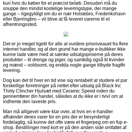
kun hvis du køber for et præcist beløb. Desuden må du
snuppe den mindst kostelige leveringstype, der mange
gange – ligegyldigt om du er nær Holstebro, Frederikshavn
eller Bjerringbro – vil blive at få leveret varerne til et
afhentningssted.
Det er jo meget ligetil for alle at vurdere prisniveauet fra flere
internet handler, og af den grund har mange e-butikker ikke
kunne lade være med at sænke udsalgspriserne på deres
produkter – til drenge og piger, og samtidig også til kvinder
og mænd – voldsomt, og endda nogle gange tilbyde fragtfri
levering.
Dog kan det til hver en tid vise sig rentabelt at studere et par
forskellige forretninger på nettet efter udsalg på Black Inc
Thirty Clincher Hjulsæt med Ceramic Speed inden du
gennemfører din handel, således at du ikke er i tvivl om at
indhente den laveste pris.
Man må alligevel være klar over, at hvis en e-handler
afhænder deres varer for en pris der er besynderligt
fordelagtig, så kunne det ofte være et fingerpeg om en fup e-
shop. Bestillinger med kort er på den anden side omfattet af