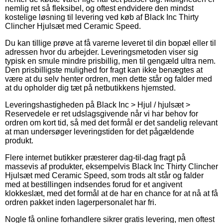
nemlig ret så fleksibel, og oftest endvidere den mindst
kostelige løsning til levering ved køb af Black Inc Thirty
Clincher Hjulsæt med Ceramic Speed.
Du kan tillige prøve at få varerne leveret til din bopæl eller til
adressen hvor du arbejder. Leveringsmetoden viser sig
typisk en smule mindre prisbillig, men til gengæld ultra nem.
Den prisbilligste mulighed for fragt kan ikke benægtes at
være at du selv henter ordren, men dette står og falder med
at du opholder dig tæt på netbutikkens hjemsted.
Leveringshastigheden på Black Inc > Hjul / hjulsæt >
Reservedele er ret udslagsgivende når vi har behov for
ordren om kort tid, så med det formål er det sandelig relevant
at man undersøger leveringstiden for det pågældende
produkt.
Flere internet butikker præsterer dag-til-dag fragt på
massevis af produkter, eksempelvis Black Inc Thirty Clincher
Hjulsæt med Ceramic Speed, som trods alt står og falder
med at bestillingen indsendes forud for et angivent
klokkeslæt, med det formål at de har en chance for at nå at få
ordren pakket inden lagerpersonalet har fri.
Nogle få online forhandlere sikrer gratis levering, men oftest