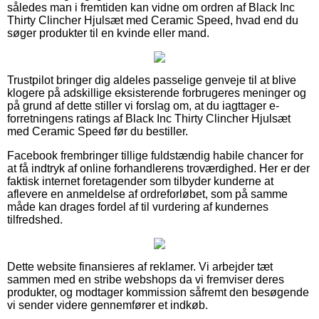
således man i fremtiden kan vidne om ordren af Black Inc
Thirty Clincher Hjulsæt med Ceramic Speed, hvad end du
søger produkter til en kvinde eller mand.
Trustpilot bringer dig aldeles passelige genveje til at blive
klogere på adskillige eksisterende forbrugeres meninger og
på grund af dette stiller vi forslag om, at du iagttager e-
forretningens ratings af Black Inc Thirty Clincher Hjulsæt
med Ceramic Speed før du bestiller.
Facebook frembringer tillige fuldstændig habile chancer for
at få indtryk af online forhandlerens troværdighed. Her er der
faktisk internet foretagender som tilbyder kunderne at
aflevere en anmeldelse af ordreforløbet, som på samme
måde kan drages fordel af til vurdering af kundernes
tilfredshed.
Dette website finansieres af reklamer. Vi arbejder tæt
sammen med en stribe webshops da vi fremviser deres
produkter, og modtager kommission såfremt den besøgende
vi sender videre gennemfører et indkøb.