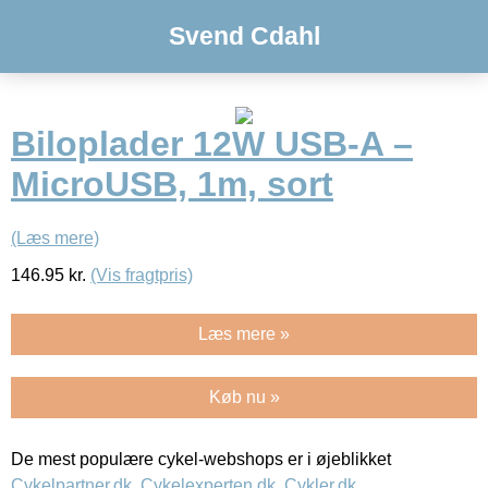
Svend Cdahl
Biloplader 12W USB-A –
MicroUSB, 1m, sort
(Læs mere)
146.95
kr.
(Vis fragtpris)
Læs mere »
Køb nu »
De mest populære cykel-webshops er i øjeblikket
Cykelpartner.dk
,
Cykelexperten.dk
,
Cykler.dk
,