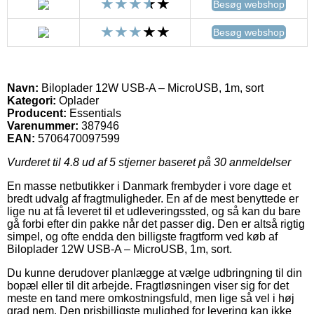
Besøg webshop
Besøg webshop
Navn:
Biloplader 12W USB-A – MicroUSB, 1m, sort
Kategori:
Oplader
Producent:
Essentials
Varenummer:
387946
EAN:
5706470097599
Vurderet til
4.8
ud af 5 stjerner baseret på
30
anmeldelser
En masse netbutikker i Danmark frembyder i vore dage et
bredt udvalg af fragtmuligheder. En af de mest benyttede er
lige nu at få leveret til et udleveringssted, og så kan du bare
gå forbi efter din pakke når det passer dig. Den er altså rigtig
simpel, og ofte endda den billigste fragtform ved køb af
Biloplader 12W USB-A – MicroUSB, 1m, sort.
Du kunne derudover planlægge at vælge udbringning til din
bopæl eller til dit arbejde. Fragtløsningen viser sig for det
meste en tand mere omkostningsfuld, men lige så vel i høj
grad nem. Den prisbilligste mulighed for levering kan ikke