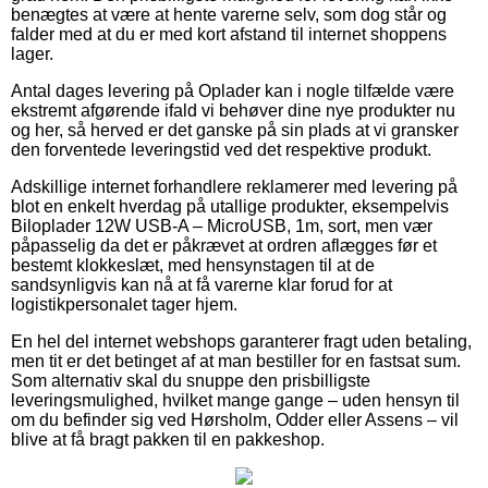
benægtes at være at hente varerne selv, som dog står og
falder med at du er med kort afstand til internet shoppens
lager.
Antal dages levering på Oplader kan i nogle tilfælde være
ekstremt afgørende ifald vi behøver dine nye produkter nu
og her, så herved er det ganske på sin plads at vi gransker
den forventede leveringstid ved det respektive produkt.
Adskillige internet forhandlere reklamerer med levering på
blot en enkelt hverdag på utallige produkter, eksempelvis
Biloplader 12W USB-A – MicroUSB, 1m, sort, men vær
påpasselig da det er påkrævet at ordren aflægges før et
bestemt klokkeslæt, med hensynstagen til at de
sandsynligvis kan nå at få varerne klar forud for at
logistikpersonalet tager hjem.
En hel del internet webshops garanterer fragt uden betaling,
men tit er det betinget af at man bestiller for en fastsat sum.
Som alternativ skal du snuppe den prisbilligste
leveringsmulighed, hvilket mange gange – uden hensyn til
om du befinder sig ved Hørsholm, Odder eller Assens – vil
blive at få bragt pakken til en pakkeshop.