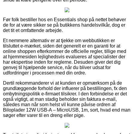
Før folk bestiller hos en Essentials shop på nettet behøver
de for at være sikker se på butikkens handelsvilkår, dog er
det tit et omfattende arbejde.
Et nemmere alternativ er at tjekke om webbutikken er
tilsluttet e-mærket, siden det generelt er en garanti for at
online shoppen efterkommer de officielle regler, tillige med
at hjemmesiden lejlighedsvis evalueres af specialister der
har ekspertise inden for reglerne. Desuden giver det dig
genvej til hjælpende service, når du bliver udsat for
udfordringer i processen med din ordre.
Dertil rekommanderer vi at kunden er opmærksom på de
grundlæggende forhold der influerer på bestillingen, fx den
ombytningspolitik e-firmaet tilsikrer. I den forbindelse er det
også vigtigt, at man stadig beholder sin faktura e-mail,
således man når som helst vil kunne påvise ordren af
Biloplader 12W USB-A – MicroUSB, 1m, sort, hvad end man
søger efter varer til en dreng eller pige.