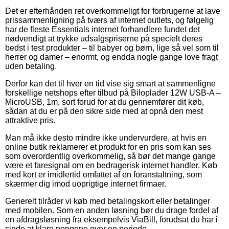
Det er efterhånden ret overkommeligt for forbrugerne at lave
prissammenligning på tværs af internet outlets, og følgelig
har de fleste Essentials internet forhandlere fundet det
nødvendigt at trykke udsalgspriserne på specielt deres
bedst i test produkter – til babyer og børn, lige så vel som til
herrer og damer – enormt, og endda nogle gange love fragt
uden betaling.
Derfor kan det til hver en tid vise sig smart at sammenligne
forskellige netshops efter tilbud på Biloplader 12W USB-A –
MicroUSB, 1m, sort forud for at du gennemfører dit køb,
sådan at du er på den sikre side med at opnå den mest
attraktive pris.
Man må ikke desto mindre ikke undervurdere, at hvis en
online butik reklamerer et produkt for en pris som kan ses
som overordentlig overkommelig, så bør det mange gange
være et faresignal om en bedragerisk internet handler. Køb
med kort er imidlertid omfattet af en foranstaltning, som
skærmer dig imod uoprigtige internet firmaer.
Generelt tilråder vi køb med betalingskort eller betalinger
med mobilen. Som en anden løsning bør du drage fordel af
en afdragsløsning fra eksempelvis ViaBill, forudsat du har i
sinde at klare pengene over en periode.