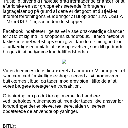
Trustpilot giver dig i højeste grad fremragende chancer for at
efterforske en stor gruppe eksisterende forbrugeres
iagttagelser og på grund af dette er det godt, at du tjekker
internet forretningens vurderinger af Biloplader 12W USB-A
– MicroUSB, 1m, sort inden du shopper.
Facebook indebærer lige så vel visse ønskværdige chancer
for at få et kig ind i e-shoppens kundefokus. Tilmed møder vi
faktisk internet webshops som giver kunderne mulighed for
at udfærdige en omtale af købsoplevelsen, som tillige burde
bruges til at bedømme kundetilfredsheden.
Vores hjemmeside er finansieret af annoncer. Vi arbejder tæt
sammen med forskellige e-shops derved at vi promoverer
butikkernes tilbud, og tager imod provision i tilfælde af at
vores brugere foretager en transaktion.
Orientering om produkter og internet forhandlere
vedligeholdes rutinemæssigt, men der tages ikke ansvar for
forandringer der er blevet realiseret siden vi senest
opdaterede de anvendte oplysninger.
BITLY: