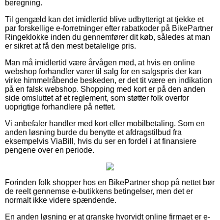
beregning.
Til gengæld kan det imidlertid blive udbytterigt at tjekke et
par forskellige e-forretninger efter rabatkoder på BikePartner
Ringeklokke inden du gennemfører dit køb, således at man
er sikret at få den mest betalelige pris.
Man må imidlertid være årvågen med, at hvis en online
webshop forhandler varer til salg for en salgspris der kan
virke himmelråbende beskeden, er det tit være en indikation
på en falsk webshop. Shopping med kort er på den anden
side omsluttet af et reglement, som støtter folk overfor
uoprigtige forhandlere på nettet.
Vi anbefaler handler med kort eller mobilbetaling. Som en
anden løsning burde du benytte et afdragstilbud fra
eksempelvis ViaBill, hvis du ser en fordel i at finansiere
pengene over en periode.
Forinden folk shopper hos en BikePartner shop på nettet bør
de reelt gennemse e-butikkens betingelser, men det er
normalt ikke videre spændende.
En anden løsning er at granske hvorvidt online firmaet er e-