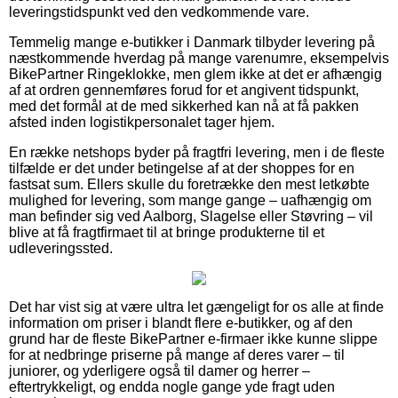
leveringstidspunkt ved den vedkommende vare.
Temmelig mange e-butikker i Danmark tilbyder levering på
næstkommende hverdag på mange varenumre, eksempelvis
BikePartner Ringeklokke, men glem ikke at det er afhængig
af at ordren gennemføres forud for et angivent tidspunkt,
med det formål at de med sikkerhed kan nå at få pakken
afsted inden logistikpersonalet tager hjem.
En række netshops byder på fragtfri levering, men i de fleste
tilfælde er det under betingelse af at der shoppes for en
fastsat sum. Ellers skulle du foretrække den mest letkøbte
mulighed for levering, som mange gange – uafhængig om
man befinder sig ved Aalborg, Slagelse eller Støvring – vil
blive at få fragtfirmaet til at bringe produkterne til et
udleveringssted.
Det har vist sig at være ultra let gængeligt for os alle at finde
information om priser i blandt flere e-butikker, og af den
grund har de fleste BikePartner e-firmaer ikke kunne slippe
for at nedbringe priserne på mange af deres varer – til
juniorer, og yderligere også til damer og herrer –
eftertrykkeligt, og endda nogle gange yde fragt uden