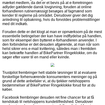
mærket medlem, da det er et bevis på at e-forretningen
adlyder gældende dansk lovgivning, foruden at online
forhandleren rutinemæssigt besøges af fagmænd som
kender til reglerne på området. Derudover giver det dig
anledning til opbakning, hvis du forvoldes problemstillinger
med dit indkøb.
Foruden dette er det klogt at man er opmærksom på de mest
essentielle betingelser der kan have indflydelse på handlen,
som for eksempel den bytteret e-forhandleren anvender. I
den forbindelse er det desuden afgørende, at man når som
helst sikrer ens e-mail kvittering, således man i fremtiden
kan bekræfte handlen af BikePartner Ringeklokke, om du
søger efter varer til en mand eller kvinde.
Trustpilot frembringer helt stabile løsninger til at evaluere
forskellige forhenværende konsumenters meninger og på
grund af dette anbefaler vi, at du tjekker netshoppens
bedømmelser af BikePartner Ringeklokke forud for at du
køber.
Facebook frembringer desuden ret fine chancer for at få
kendskab til netshoppens kundetilfredshed. Derudover