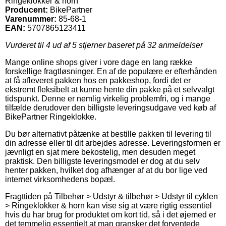
Ringeklokker & horn
Producent:
BikePartner
Varenummer:
85-68-1
EAN:
5707865123411
Vurderet til
4
ud af 5 stjerner baseret på
32
anmeldelser
Mange online shops giver i vore dage en lang række
forskellige fragtløsninger. En af de populære er efterhånden
at få afleveret pakken hos en pakkeshop, fordi det er
ekstremt fleksibelt at kunne hente din pakke på et selvvalgt
tidspunkt. Denne er nemlig virkelig problemfri, og i mange
tilfælde derudover den billigste leveringsudgave ved køb af
BikePartner Ringeklokke.
Du bør alternativt påtænke at bestille pakken til levering til
din adresse eller til dit arbejdes adresse. Leveringsformen er
jævnligt en sjat mere bekostelig, men desuden meget
praktisk. Den billigste leveringsmodel er dog at du selv
henter pakken, hvilket dog afhænger af at du bor lige ved
internet virksomhedens bopæl.
Fragttiden på Tilbehør > Udstyr & tilbehør > Udstyr til cyklen
> Ringeklokker & horn kan vise sig at være rigtig essentiel
hvis du har brug for produktet om kort tid, så i det øjemed er
det temmelig essentielt at man gransker det forventede