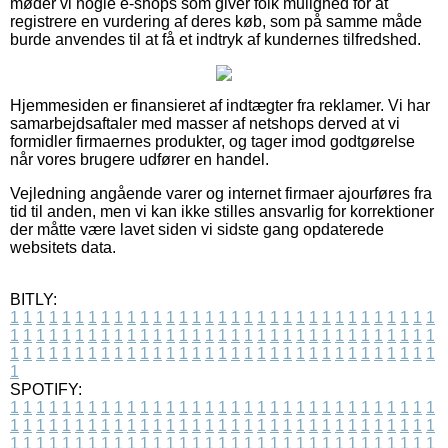
møder vi nogle e-shops som giver folk mulighed for at
registrere en vurdering af deres køb, som på samme måde
burde anvendes til at få et indtryk af kundernes tilfredshed.
Hjemmesiden er finansieret af indtægter fra reklamer. Vi har
samarbejdsaftaler med masser af netshops derved at vi
formidler firmaernes produkter, og tager imod godtgørelse
når vores brugere udfører en handel.
Vejledning angående varer og internet firmaer ajourføres fra
tid til anden, men vi kan ikke stilles ansvarlig for korrektioner
der måtte være lavet siden vi sidste gang opdaterede
websitets data.
BITLY:
1
1
1
1
1
1
1
1
1
1
1
1
1
1
1
1
1
1
1
1
1
1
1
1
1
1
1
1
1
1
1
1
1
1
1
1
1
1
1
1
1
1
1
1
1
1
1
1
1
1
1
1
1
1
1
1
1
1
1
1
1
1
1
1
1
1
1
1
1
1
1
1
1
1
1
1
1
1
1
1
1
1
1
1
1
1
1
1
1
1
1
1
1
1
1
1
1
1
1
1
SPOTIFY:
1
1
1
1
1
1
1
1
1
1
1
1
1
1
1
1
1
1
1
1
1
1
1
1
1
1
1
1
1
1
1
1
1
1
1
1
1
1
1
1
1
1
1
1
1
1
1
1
1
1
1
1
1
1
1
1
1
1
1
1
1
1
1
1
1
1
1
1
1
1
1
1
1
1
1
1
1
1
1
1
1
1
1
1
1
1
1
1
1
1
1
1
1
1
1
1
1
1
1