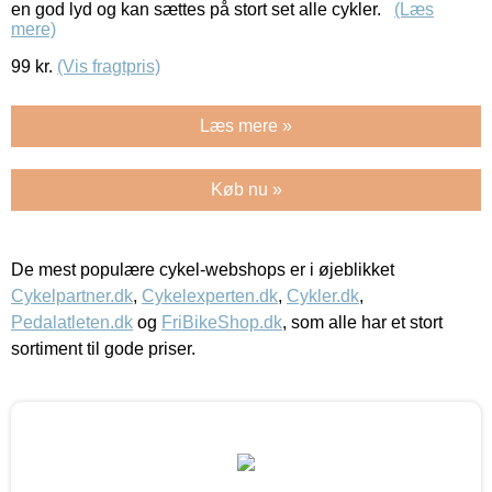
en god lyd og kan sættes på stort set alle cykler.
(Læs
mere)
99
kr.
(Vis fragtpris)
Læs mere »
Køb nu »
De mest populære cykel-webshops er i øjeblikket
Cykelpartner.dk
,
Cykelexperten.dk
,
Cykler.dk
,
Pedalatleten.dk
og
FriBikeShop.dk
, som alle har et stort
sortiment til gode priser.