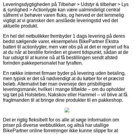
Leveringsdygtigheden på Tilbehør > Udstyr & tilbehør > Lys
& synlighed > Actionlygte kan være ualmindeligt central
såfremt vi behøver varen fluks, og herved er det temmelig
vigtigt at vi gransker den anslåede leveringstid ved det
aktuelle produkt.
En hel del netbutikker frembyder 1 dags levering på deres
bedst sælgende varer, eksempelvis BikePartner Ekstra
batteri til actionlygter, men vær obs på at det er regnet ud fra
at du når at bestille forinden et givent tidspunkt, sådan at de
har udsigt til at kunne nå at få bestillingen sendt afsted
forinden pakkepersonalet har fyraften.
En række internet firmaer byder på levering uden betaling,
men typisk er det så nødvendigt at du køber for et præcist
beløb. Alternativt bør man overveje den prisbilligste
leveringsmanér, hvilket i mange tilfælde – om du opholder
sig tæt på Holstebro, Nakskov eller Hammel – vil blive at få
fragtmanden til at bringe dine produkter til en pakkeshop.
Det er rigtig fleksibelt for os alle at søge information om
priser på diverse webbutikker, og altså har utallige
BikePartner online forretninger ikke kunne slippe for at