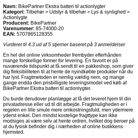
Navn:
BikePartner Ekstra batteri til actionlygter
Kategori:
Tilbehør > Udstyr & tilbehør > Lys & synlighed >
Actionlygte
Producent:
BikePartner
Varenummer:
85-74000-20
EAN:
5707865128355
Vurderet til
4.3
ud af 5 stjerner baseret på
3
anmeldelser
En hel del online virksomheder frembyder efterhånden
mange forskellige former for levering. En favorit er på
nuværende tidspunkt at få sendt til en pakkeshop, som giver
dig fleksibiliteten til at hente de nyindkøbte produkter når du
har lyst. Fragtmetoden er nemlig vældig nem, og mange
gange endda den prisbilligste leveringsmodel ved køb af
BikePartner Ekstra batteri til actionlygter.
Du burde derudover planlægge at få det leveret hjem til din
privatadresse eller ud til dit arbejde. Fragtmuligheden er i
regelen en lille smule mere omkostningsfuld, men ydermere
yderst enkel. Den mindst kostelige fragttype kan ikke
modsiges at være selv at hente ordren, hvilket dog beroer på
at du fysisk befinder dig i nærheden af online butikkens
hjemsted.