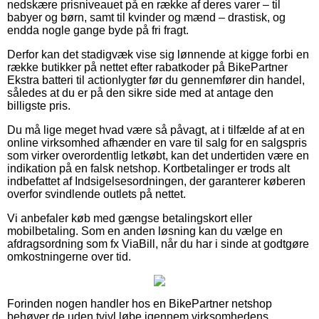
nedskære prisniveauet på en række af deres varer – til
babyer og børn, samt til kvinder og mænd – drastisk, og
endda nogle gange byde på fri fragt.
Derfor kan det stadigvæk vise sig lønnende at kigge forbi en
række butikker på nettet efter rabatkoder på BikePartner
Ekstra batteri til actionlygter før du gennemfører din handel,
således at du er på den sikre side med at antage den
billigste pris.
Du må lige meget hvad være så påvagt, at i tilfælde af at en
online virksomhed afhænder en vare til salg for en salgspris
som virker overordentlig letkøbt, kan det undertiden være en
indikation på en falsk netshop. Kortbetalinger er trods alt
indbefattet af Indsigelsesordningen, der garanterer køberen
overfor svindlende outlets på nettet.
Vi anbefaler køb med gængse betalingskort eller
mobilbetaling. Som en anden løsning kan du vælge en
afdragsordning som fx ViaBill, når du har i sinde at godtgøre
omkostningerne over tid.
Forinden nogen handler hos en BikePartner netshop
behøver de uden tvivl løbe igennem virksomhedens