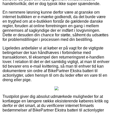
handelsvilkår, det er dog typisk ikke super spændende.
En nemmere løsning kunne derfor være at granske om
internet butikken er e-mærke godkendt, da det burde være
en tryghed om at e-butikken forstår de gældende danske
regler, foruden at online forretningen en gang i mellem
gennemses af sagkyndige der er indført i lovgivningen.
Dette er desuden din chance for støtte, såfremt du udsættes
for problemstillinger i processen med din bestilling.
Ligeledes anbefaler vi at køber er på vagt for de vigtigste
betingelser der kan håndhæves i forbindelse med
transaktionen, til eksempel den returneringsret e-handlen
lover. I relation til det er det samtidig vigtigt, at man til enhver
tid bevarer ens e-mail kvittering, så man til enhver tid kan
dokumentere sin ordre af BikePartner Ekstra batteri til
actionlygter, uden hensyn til om du leder efter en vare til en
dreng eller pige.
Trustpilot giver dig absolut udmærkede muligheder for at
kortlægge en længere række eksisterende køberes kritik og
derfor er det smart, at du verificerer internet firmaets
bedømmelser af BikePartner Ekstra batteri til actionlygter