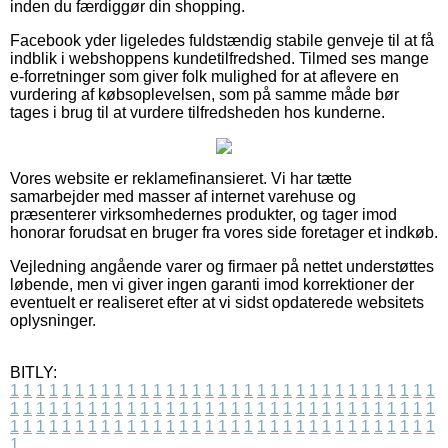
inden du færdiggør din shopping.
Facebook yder ligeledes fuldstændig stabile genveje til at få
indblik i webshoppens kundetilfredshed. Tilmed ses mange
e-forretninger som giver folk mulighed for at aflevere en
vurdering af købsoplevelsen, som på samme måde bør
tages i brug til at vurdere tilfredsheden hos kunderne.
Vores website er reklamefinansieret. Vi har tætte
samarbejder med masser af internet varehuse og
præsenterer virksomhedernes produkter, og tager imod
honorar forudsat en bruger fra vores side foretager et indkøb.
Vejledning angående varer og firmaer på nettet understøttes
løbende, men vi giver ingen garanti imod korrektioner der
eventuelt er realiseret efter at vi sidst opdaterede websitets
oplysninger.
BITLY:
1
1
1
1
1
1
1
1
1
1
1
1
1
1
1
1
1
1
1
1
1
1
1
1
1
1
1
1
1
1
1
1
1
1
1
1
1
1
1
1
1
1
1
1
1
1
1
1
1
1
1
1
1
1
1
1
1
1
1
1
1
1
1
1
1
1
1
1
1
1
1
1
1
1
1
1
1
1
1
1
1
1
1
1
1
1
1
1
1
1
1
1
1
1
1
1
1
1
1
1