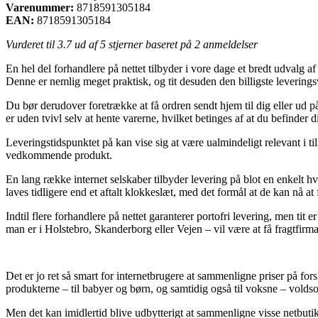
Varenummer:
8718591305184
EAN:
8718591305184
Vurderet til
3.7
ud af 5 stjerner baseret på
2
anmeldelser
En hel del forhandlere på nettet tilbyder i vore dage et bredt udvalg af
Denne er nemlig meget praktisk, og tit desuden den billigste leverin
Du bør derudover foretrække at få ordren sendt hjem til dig eller ud
er uden tvivl selv at hente varerne, hvilket betinges af at du befinder d
Leveringstidspunktet på kan vise sig at være ualmindeligt relevant i til
vedkommende produkt.
En lang række internet selskaber tilbyder levering på blot en enkelt 
laves tidligere end et aftalt klokkeslæt, med det formål at de kan nå a
Indtil flere forhandlere på nettet garanterer portofri levering, men tit
man er i Holstebro, Skanderborg eller Vejen – vil være at få fragtfirmae
Det er jo ret så smart for internetbrugere at sammenligne priser på for
produkterne – til babyer og børn, og samtidig også til voksne – volds
Men det kan imidlertid blive udbytterigt at sammenligne visse netbuti