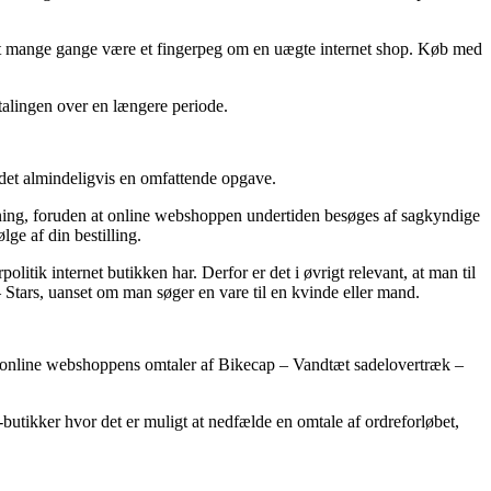
e det mange gange være et fingerpeg om en uægte internet shop. Køb med
etalingen over en længere periode.
 det almindeligvis en omfattende opgave.
vning, foruden at online webshoppen undertiden besøges af sagkyndige
ge af din bestilling.
litik internet butikken har. Derfor er det i øvrigt relevant, at man til
 Stars, uanset om man søger en vare til en kvinde eller mand.
erer online webshoppens omtaler af Bikecap – Vandtæt sadelovertræk –
butikker hvor det er muligt at nedfælde en omtale af ordreforløbet,