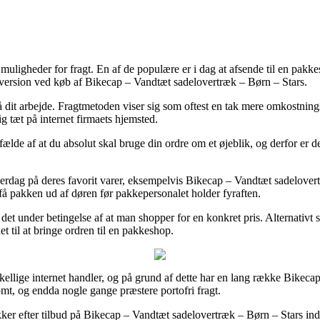
 muligheder for fragt. En af de populære er i dag at afsende til en pakke
gsversion ved køb af Bikecap – Vandtæt sadelovertræk – Børn – Stars.
 på dit arbejde. Fragtmetoden viser sig som oftest en tak mere omkostn
ig tæt på internet firmaets hjemsted.
fælde af at du absolut skal bruge din ordre om et øjeblik, og derfor er de
hverdag på deres favorit varer, eksempelvis Bikecap – Vandtæt sadelovert
t få pakken ud af døren før pakkepersonalet holder fyraften.
 er det under betingelse af at man shopper for en konkret pris. Alternativ
t til at bringe ordren til en pakkeshop.
skellige internet handler, og på grund af dette har en lang række Bikecap
omt, og endda nogle gange præstere portofri fragt.
kker efter tilbud på Bikecap – Vandtæt sadelovertræk – Børn – Stars in