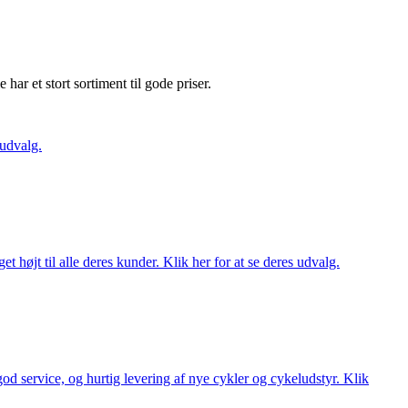
e har et stort sortiment til gode priser.
 udvalg.
t højt til alle deres kunder. Klik her for at se deres udvalg.
 god service, og hurtig levering af nye cykler og cykeludstyr. Klik