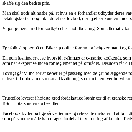
skaffe sig den bedste pris.
Man skal trods alt huske på, at hvis en e-forhandler udbyder deres va
betalingskort er dog inkluderet i et lovbud, der hjælper kunden imod 
Vi går generelt ind for kortkøb eller mobilbetaling. Som alternativ ka
Før folk shopper på en Bikecap online forretning behøver man i og fo
En nem løsning er at se hvorvidt e-firmaet er e-mærke godkendt, som
som har ekspertise inden for reglementet på området. Desuden får du mu
I øvrigt går vi ind for at køber er påpasselig med de grundlæggende forh
enhver tid opbevarer sin e-mail kvittering, så man til enhver tid vil
Trustpilot leverer i højeste grad fordelagtige løsninger til at gransk
Børn – Stars inden du bestiller.
Facebook byder på lige så vel temmelig relevante metoder til at få in
som på samme måde kan drages fordel af til vurdering af kundetilfred