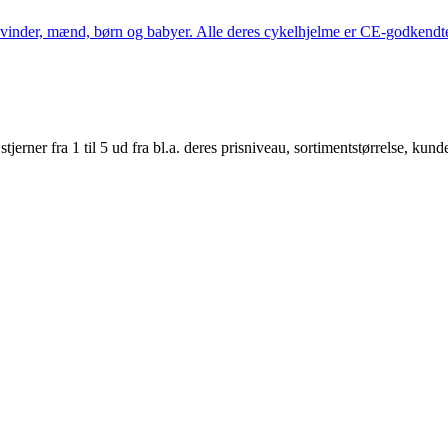
kvinder, mænd, børn og babyer. Alle deres cykelhjelme er CE-godkendte
er fra 1 til 5 ud fra bl.a. deres prisniveau, sortimentstørrelse, kunde