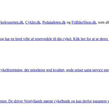
kelexperten.dk
,
Cykler.dk
,
Pedalatleten.dk
og
FriBikeShop.dk
, som all
g har en bred vifte af reservedele til din cykel. Klik her for at se deres
elforretning, der prioriterer god kvalitet, gode priser samt service mege
 priser. De driver Vestjyllands største cykelbutik og kan derfor garantere