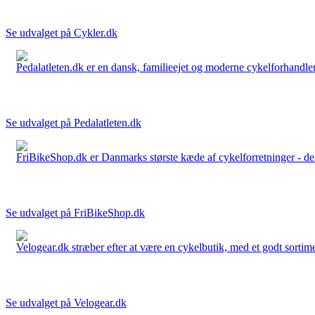
Se udvalget på Cykler.dk
Pedalatleten.dk er en dansk, familieejet og moderne cykelforhandler 
Se udvalget på Pedalatleten.dk
FriBikeShop.dk er Danmarks største kæde af cykelforretninger - de er
Se udvalget på FriBikeShop.dk
Velogear.dk stræber efter at være en cykelbutik, med et godt sortime
Se udvalget på Velogear.dk