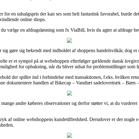
rer for en udsalgspris der kan ses som helt fantastisk favorabel, burd
svindlende online shops.
n du vælge en afdragsløsning som fx ViaBill, hvis du agter at afdrage b
r sig gøre sig bekendt med indholdet af shoppens handelsvilkår, dog er
 ofte er et sympol på at webshoppen efterfølger gældende dansk lovgi
lighed for opbakning, når du bliver udsat for problemstillinger som føl
old der spiller ind i forbindelse med transaktionen, f.eks. hvilken returpo
 kunne dokumentere handlen af Bikecap – Vandtæt sadelovertræk – Børn –
e ret mange andre køberes observationer og derfor støtter vi, at du vurd
dtryk af online webshoppens kundetilfredshed. Derudover er der nogle e-
sheden.