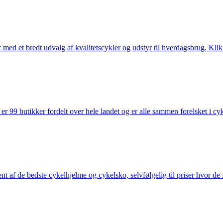
med et bredt udvalg af kvalitetscykler og udstyr til hverdagsbrug. Klik 
 99 butikker fordelt over hele landet og er alle sammen forelsket i cykl
nt af de bedste cykelhjelme og cykelsko, selvfølgelig til priser hvor de 