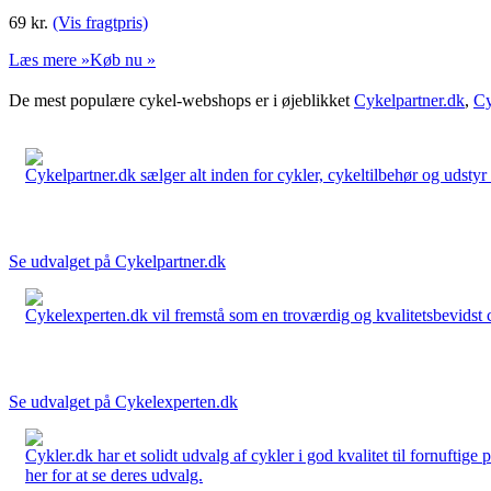
69
kr.
(Vis fragtpris)
Læs mere »
Køb nu »
De mest populære cykel-webshops er i øjeblikket
Cykelpartner.dk
,
Cy
Cykelpartner.dk sælger alt inden for cykler, cykeltilbehør og udstyr o
Se udvalget på Cykelpartner.dk
Cykelexperten.dk vil fremstå som en troværdig og kvalitetsbevidst cyk
Se udvalget på Cykelexperten.dk
Cykler.dk har et solidt udvalg af cykler i god kvalitet til fornuftige
her for at se deres udvalg.