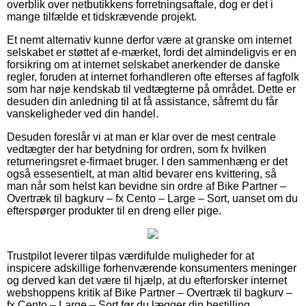
overblik over netbutikkens forretningsaftale, dog er det i
mange tilfælde et tidskrævende projekt.
Et nemt alternativ kunne derfor være at granske om internet
selskabet er støttet af e-mærket, fordi det almindeligvis er en
forsikring om at internet selskabet anerkender de danske
regler, foruden at internet forhandleren ofte efterses af fagfolk
som har nøje kendskab til vedtægterne på området. Dette er
desuden din anledning til at få assistance, såfremt du får
vanskeligheder ved din handel.
Desuden foreslår vi at man er klar over de mest centrale
vedtægter der har betydning for ordren, som fx hvilken
returneringsret e-firmaet bruger. I den sammenhæng er det
også essesentielt, at man altid bevarer ens kvittering, så
man når som helst kan bevidne sin ordre af Bike Partner –
Overtræk til bagkurv – fx Cento – Large – Sort, uanset om du
efterspørger produkter til en dreng eller pige.
Trustpilot leverer tilpas værdifulde muligheder for at
inspicere adskillige forhenværende konsumenters meninger
og derved kan det være til hjælp, at du efterforsker internet
webshoppens kritik af Bike Partner – Overtræk til bagkurv –
fx Cento – Large – Sort før du lægger din bestilling.