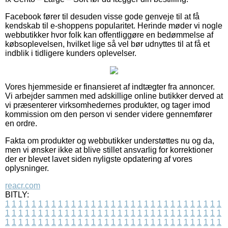
Facebook fører til desuden visse gode genveje til at få
kendskab til e-shoppens popularitet. Herinde møder vi nogle
webbutikker hvor folk kan offentliggøre en bedømmelse af
købsoplevelsen, hvilket lige så vel bør udnyttes til at få et
indblik i tidligere kunders oplevelser.
Vores hjemmeside er finansieret af indtægter fra annoncer.
Vi arbejder sammen med adskillige online butikker derved at
vi præsenterer virksomhedernes produkter, og tager imod
kommission om den person vi sender videre gennemfører
en ordre.
Fakta om produkter og webbutikker understøttes nu og da,
men vi ønsker ikke at blive stillet ansvarlig for korrektioner
der er blevet lavet siden nyligste opdatering af vores
oplysninger.
reacr.com
BITLY:
1
1
1
1
1
1
1
1
1
1
1
1
1
1
1
1
1
1
1
1
1
1
1
1
1
1
1
1
1
1
1
1
1
1
1
1
1
1
1
1
1
1
1
1
1
1
1
1
1
1
1
1
1
1
1
1
1
1
1
1
1
1
1
1
1
1
1
1
1
1
1
1
1
1
1
1
1
1
1
1
1
1
1
1
1
1
1
1
1
1
1
1
1
1
1
1
1
1
1