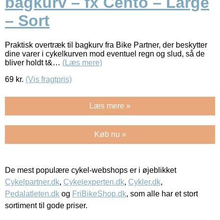
bagkurv – fx Cento – Large
– Sort
Praktisk overtræk til bagkurv fra Bike Partner, der beskytter
dine varer i cykelkurven mod eventuel regn og slud, så de
bliver holdt t&…
(Læs mere)
69
kr.
(Vis fragtpris)
Læs mere »
Køb nu »
De mest populære cykel-webshops er i øjeblikket
Cykelpartner.dk
,
Cykelexperten.dk
,
Cykler.dk
,
Pedalatleten.dk
og
FriBikeShop.dk
, som alle har et stort
sortiment til gode priser.