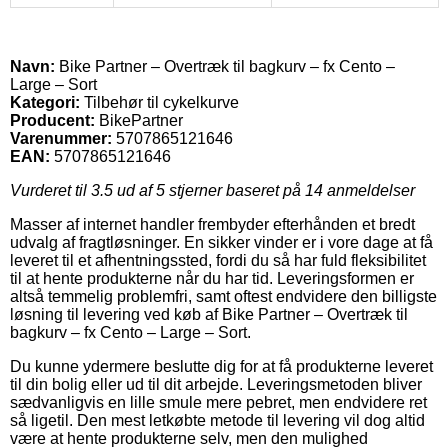
Navn:
Bike Partner – Overtræk til bagkurv – fx Cento –
Large – Sort
Kategori:
Tilbehør til cykelkurve
Producent:
BikePartner
Varenummer:
5707865121646
EAN:
5707865121646
Vurderet til
3.5
ud af 5 stjerner baseret på
14
anmeldelser
Masser af internet handler frembyder efterhånden et bredt
udvalg af fragtløsninger. En sikker vinder er i vore dage at få
leveret til et afhentningssted, fordi du så har fuld fleksibilitet
til at hente produkterne når du har tid. Leveringsformen er
altså temmelig problemfri, samt oftest endvidere den billigste
løsning til levering ved køb af Bike Partner – Overtræk til
bagkurv – fx Cento – Large – Sort.
Du kunne ydermere beslutte dig for at få produkterne leveret
til din bolig eller ud til dit arbejde. Leveringsmetoden bliver
sædvanligvis en lille smule mere pebret, men endvidere ret
så ligetil. Den mest letkøbte metode til levering vil dog altid
være at hente produkterne selv, men den mulighed