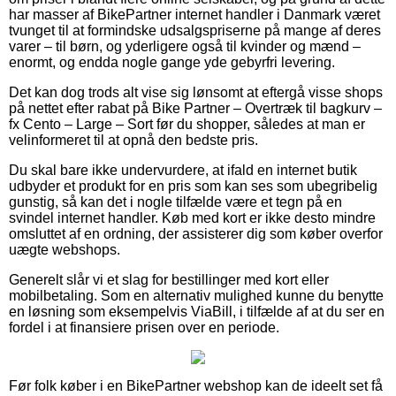
har masser af BikePartner internet handler i Danmark været
tvunget til at formindske udsalgspriserne på mange af deres
varer – til børn, og yderligere også til kvinder og mænd –
enormt, og endda nogle gange yde gebyrfri levering.
Det kan dog trods alt vise sig lønsomt at eftergå visse shops
på nettet efter rabat på Bike Partner – Overtræk til bagkurv –
fx Cento – Large – Sort før du shopper, således at man er
velinformeret til at opnå den bedste pris.
Du skal bare ikke undervurdere, at ifald en internet butik
udbyder et produkt for en pris som kan ses som ubegribelig
gunstig, så kan det i nogle tilfælde være et tegn på en
svindel internet handler. Køb med kort er ikke desto mindre
omsluttet af en ordning, der assisterer dig som køber overfor
uægte webshops.
Generelt slår vi et slag for bestillinger med kort eller
mobilbetaling. Som en alternativ mulighed kunne du benytte
en løsning som eksempelvis ViaBill, i tilfælde af at du ser en
fordel i at finansiere prisen over en periode.
Før folk køber i en BikePartner webshop kan de ideelt set få