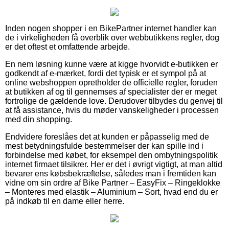
Inden nogen shopper i en BikePartner internet handler kan
de i virkeligheden få overblik over webbutikkens regler, dog
er det oftest et omfattende arbejde.
En nem løsning kunne være at kigge hvorvidt e-butikken er
godkendt af e-mærket, fordi det typisk er et sympol på at
online webshoppen opretholder de officielle regler, foruden
at butikken af og til gennemses af specialister der er meget
fortrolige de gældende love. Derudover tilbydes du genvej til
at få assistance, hvis du møder vanskeligheder i processen
med din shopping.
Endvidere foreslåes det at kunden er påpasselig med de
mest betydningsfulde bestemmelser der kan spille ind i
forbindelse med købet, for eksempel den ombytningspolitik
internet firmaet tilsikrer. Her er det i øvrigt vigtigt, at man altid
bevarer ens købsbekræftelse, således man i fremtiden kan
vidne om sin ordre af Bike Partner – EasyFix – Ringeklokke
– Monteres med elastik – Aluminium – Sort, hvad end du er
på indkøb til en dame eller herre.