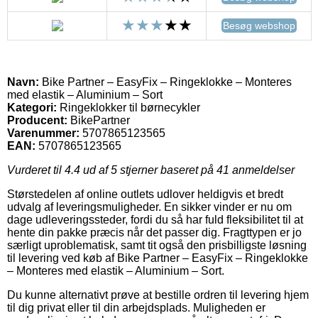
Besøg webshop
Navn:
Bike Partner – EasyFix – Ringeklokke – Monteres
med elastik – Aluminium – Sort
Kategori:
Ringeklokker til børnecykler
Producent:
BikePartner
Varenummer:
5707865123565
EAN:
5707865123565
Vurderet til
4.4
ud af 5 stjerner baseret på
41
anmeldelser
Størstedelen af online outlets udlover heldigvis et bredt
udvalg af leveringsmuligheder. En sikker vinder er nu om
dage udleveringssteder, fordi du så har fuld fleksibilitet til at
hente din pakke præcis når det passer dig. Fragttypen er jo
særligt uproblematisk, samt tit også den prisbilligste løsning
til levering ved køb af Bike Partner – EasyFix – Ringeklokke
– Monteres med elastik – Aluminium – Sort.
Du kunne alternativt prøve at bestille ordren til levering hjem
til dig privat eller til din arbejdsplads. Muligheden er