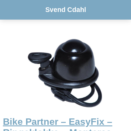
Svend Cdahl
Bike Partner – EasyFix –