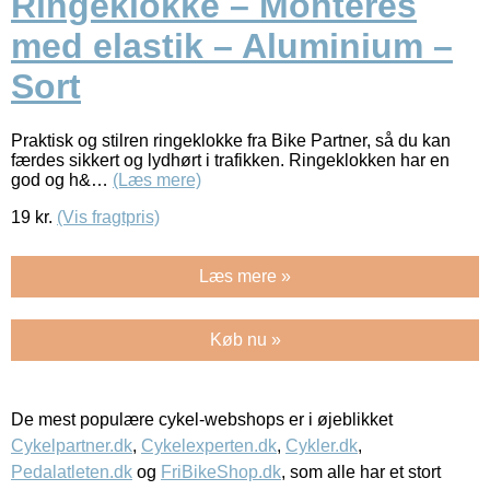
Ringeklokke – Monteres
med elastik – Aluminium –
Sort
Praktisk og stilren ringeklokke fra Bike Partner, så du kan
færdes sikkert og lydhørt i trafikken. Ringeklokken har en
god og h&…
(Læs mere)
19
kr.
(Vis fragtpris)
Læs mere »
Køb nu »
De mest populære cykel-webshops er i øjeblikket
Cykelpartner.dk
,
Cykelexperten.dk
,
Cykler.dk
,
Pedalatleten.dk
og
FriBikeShop.dk
, som alle har et stort