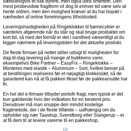
sædvanligvis et hak dyrere, men også ultra smertefri. Den
mest prisbevidste fragtform vil dog til enhver tid være selv at
hente ordren, men den mulighed kræver at du har bopæl i
nærheden af online forretningens tilholdssted.
Leveringshastigheden på Ringeklokker til børnecykler er
særdeles afgørende når du står og skal bruge produktet om
kort tid, så med det formål er det i sandhed væsentligt at du
kigger nærmere på leveringstiden for det aktuelle produkt.
De fleste firmaer på nettet stiller udsigt til muligheden for
dag-til-dag levering på mange af butikkens varer,
eksempelvis Bike Partner – EasyFix – Ringeklokke –
Monteres med elastik – Aluminium – Sort, hvilket beroer på
at bestillingen realiseres før et nøjagtigt klokkeslæt, så de
garanteret kan nå at få pakken fikset før de pakkeansatte har
fri.
En hel del e-firmaer tilbyder portofri fragt, men typisk er det
kun gældende hvis der indkøbes for en bestemt pris.
Derudover må man snuppe den mindst kostelige
fragtmetode, der i de fleste tilfælde – uafhængig om du
opholder sig nær Taastrup, Svendborg eller Slangerup – er
at få dem til at levere varerne til en pakkeshop.