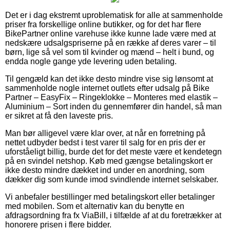
Det er i dag ekstremt uproblematisk for alle at sammenholde
priser fra forskellige online butikker, og for det har flere
BikePartner online varehuse ikke kunne lade være med at
nedskære udsalgspriserne på en række af deres varer – til
børn, lige så vel som til kvinder og mænd – helt i bund, og
endda nogle gange yde levering uden betaling.
Til gengæld kan det ikke desto mindre vise sig lønsomt at
sammenholde nogle internet outlets efter udsalg på Bike
Partner – EasyFix – Ringeklokke – Monteres med elastik –
Aluminium – Sort inden du gennemfører din handel, så man
er sikret at få den laveste pris.
Man bør alligevel være klar over, at når en forretning på
nettet udbyder bedst i test varer til salg for en pris der er
uforståeligt billig, burde det for det meste være et kendetegn
på en svindel netshop. Køb med gængse betalingskort er
ikke desto mindre dækket ind under en anordning, som
dækker dig som kunde imod svindlende internet selskaber.
Vi anbefaler bestillinger med betalingskort eller betalinger
med mobilen. Som et alternativ kan du benytte en
afdragsordning fra fx ViaBill, i tilfælde af at du foretrækker at
honorere prisen i flere bidder.