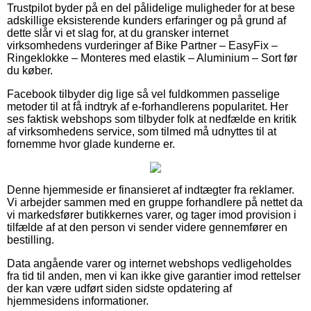
Trustpilot byder på en del pålidelige muligheder for at bese
adskillige eksisterende kunders erfaringer og på grund af
dette slår vi et slag for, at du gransker internet
virksomhedens vurderinger af Bike Partner – EasyFix –
Ringeklokke – Monteres med elastik – Aluminium – Sort før
du køber.
Facebook tilbyder dig lige så vel fuldkommen passelige
metoder til at få indtryk af e-forhandlerens popularitet. Her
ses faktisk webshops som tilbyder folk at nedfælde en kritik
af virksomhedens service, som tilmed må udnyttes til at
fornemme hvor glade kunderne er.
Denne hjemmeside er finansieret af indtægter fra reklamer.
Vi arbejder sammen med en gruppe forhandlere på nettet da
vi markedsfører butikkernes varer, og tager imod provision i
tilfælde af at den person vi sender videre gennemfører en
bestilling.
Data angående varer og internet webshops vedligeholdes
fra tid til anden, men vi kan ikke give garantier imod rettelser
der kan være udført siden sidste opdatering af
hjemmesidens informationer.