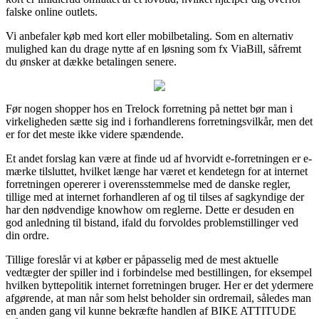
falske online outlets.
Vi anbefaler køb med kort eller mobilbetaling. Som en alternativ
mulighed kan du drage nytte af en løsning som fx ViaBill, såfremt
du ønsker at dække betalingen senere.
Før nogen shopper hos en Trelock forretning på nettet bør man i
virkeligheden sætte sig ind i forhandlerens forretningsvilkår, men det
er for det meste ikke videre spændende.
Et andet forslag kan være at finde ud af hvorvidt e-forretningen er e-
mærke tilsluttet, hvilket længe har været et kendetegn for at internet
forretningen opererer i overensstemmelse med de danske regler,
tillige med at internet forhandleren af og til tilses af sagkyndige der
har den nødvendige knowhow om reglerne. Dette er desuden en
god anledning til bistand, ifald du forvoldes problemstillinger ved
din ordre.
Tillige foreslår vi at køber er påpasselig med de mest aktuelle
vedtægter der spiller ind i forbindelse med bestillingen, for eksempel
hvilken byttepolitik internet forretningen bruger. Her er det ydermere
afgørende, at man når som helst beholder sin ordremail, således man
en anden gang vil kunne bekræfte handlen af BIKE ATTITUDE