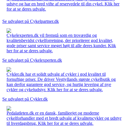
udstyr og har en bred vifte af reservedele til din cykel. Klik her
for at se deres udvalg.
Se udvalget på Cykelpartner.dk
Cykelexperten.dk vil fremstå som en troværdig og
kvalitetsbevidst cykelforretning, der prioriterer god kvalitet,
gode priser samt service meget højt til alle deres kunder. Klik
her for at se deres udvalg.
Se udvalget på Cykelexperten.dk
Cykler.dk har et solidt udvalg af cykler i god kvalitet til
fornuftige priser. De driver Vestjyllands største cykelbutik og
kan derfor garantere god service, og hurtig levering af nye
cykler og cykeludstyr. Klik her for at se deres udvalg.
Se udvalget på Cykler.dk
Pedalatleten.dk er en dansk, familieejet og moderne
cykelforhandler med et bredt udvalg af kvalitetscykler og udstyr
til hverdagsbrug. Klik her for at se deres udvalg.