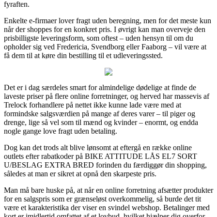
fyraften.
Enkelte e-firmaer lover fragt uden beregning, men for det meste kun
når der shoppes for en konkret pris. I øvrigt kan man overveje den
prisbilligste leveringsform, som oftest – uden hensyn til om du
opholder sig ved Fredericia, Svendborg eller Faaborg – vil være at
få dem til at køre din bestilling til et udleveringssted.
Det er i dag særdeles smart for almindelige dødelige at finde de
laveste priser på flere online forretninger, og herved har massevis af
Trelock forhandlere på nettet ikke kunne lade være med at
formindske salgsværdien på mange af deres varer – til piger og
drenge, lige så vel som til mænd og kvinder – enormt, og endda
nogle gange love fragt uden betaling.
Dog kan det trods alt blive lønsomt at eftergå en række online
outlets efter rabatkoder på BIKE ATTITUDE LÅS EL7 SORT
U/BESLAG EXTRA BRED forinden du færdiggør din shopping,
således at man er sikret at opnå den skarpeste pris.
Man må bare huske på, at når en online forretning afsætter produkter
for en salgspris som er grænseløst overkommelig, så burde det tit
være et karakteristika der viser en svindel webshop. Betalinger med
kort er imidlertid omfattet af et lovbud, hvilket hjælper dig overfor