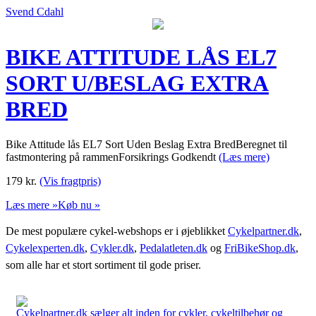
Svend Cdahl
BIKE ATTITUDE LÅS EL7
SORT U/BESLAG EXTRA
BRED
Bike Attitude lås EL7 Sort Uden Beslag Extra BredBeregnet til
fastmontering på rammenForsikrings Godkendt
(Læs mere)
179
kr.
(Vis fragtpris)
Læs mere »
Køb nu »
De mest populære cykel-webshops er i øjeblikket
Cykelpartner.dk
,
Cykelexperten.dk
,
Cykler.dk
,
Pedalatleten.dk
og
FriBikeShop.dk
,
som alle har et stort sortiment til gode priser.
Cykelpartner.dk sælger alt inden for cykler, cykeltilbehør og