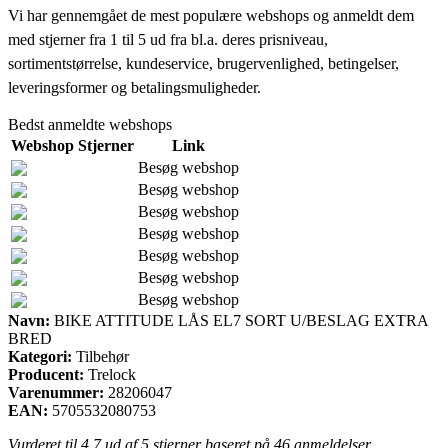
Vi har gennemgået de mest populære webshops og anmeldt dem
med stjerner fra 1 til 5 ud fra bl.a. deres prisniveau,
sortimentstørrelse, kundeservice, brugervenlighed, betingelser,
leveringsformer og betalingsmuligheder.
Bedst anmeldte webshops
Webshop
Stjerner
Link
Besøg webshop
Besøg webshop
Besøg webshop
Besøg webshop
Besøg webshop
Besøg webshop
Besøg webshop
Navn:
BIKE ATTITUDE LÅS EL7 SORT U/BESLAG EXTRA
BRED
Kategori:
Tilbehør
Producent:
Trelock
Varenummer:
28206047
EAN:
5705532080753
Vurderet til
4.7
ud af 5 stjerner baseret på
46
anmeldelser