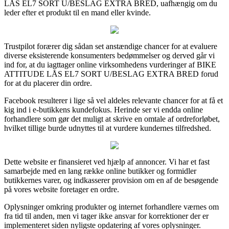
LÅS EL7 SORT U/BESLAG EXTRA BRED, uafhængig om du
leder efter et produkt til en mand eller kvinde.
Trustpilot forærer dig sådan set anstændige chancer for at evaluere
diverse eksisterende konsumenters bedømmelser og derved går vi
ind for, at du iagttager online virksomhedens vurderinger af BIKE
ATTITUDE LÅS EL7 SORT U/BESLAG EXTRA BRED forud
for at du placerer din ordre.
Facebook resulterer i lige så vel aldeles relevante chancer for at få et
kig ind i e-butikkens kundefokus. Herinde ser vi endda online
forhandlere som gør det muligt at skrive en omtale af ordreforløbet,
hvilket tillige burde udnyttes til at vurdere kundernes tilfredshed.
Dette website er finansieret ved hjælp af annoncer. Vi har et fast
samarbejde med en lang række online butikker og formidler
butikkernes varer, og indkasserer provision om en af de besøgende
på vores website foretager en ordre.
Oplysninger omkring produkter og internet forhandlere værnes om
fra tid til anden, men vi tager ikke ansvar for korrektioner der er
implementeret siden nyligste opdatering af vores oplysninger.