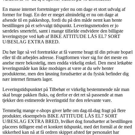
En masse internet forretninger yder nu om dage et stort udvalg af
former for fragt. En der er meget almindelig er nu om dage at
afsende til en pakkeshop, fordi du på den måde nemt kan hente
bestillingen på et selvvalgt tidspunkt. Leveringsmetoden er jo
særdeles smertefri, samt i mange tilfælde endvidere den billigste
leveringstype ved køb af BIKE ATTITUDE LÅS EL7 SORT
U/BESLAG EXTRA BRED.
Du bør lige så vel foretrække at få varerne bragt til din private bopæl
eller til dit arbejdes adresse. Fragtformen viser sig for det meste en
anelse mere bekostelig, men endda virkelig enkel. Den mest letkøbte
leveringsmåde kan ikke modsiges at være at du selv henter
produkterne, men den løsning forudsætter at du fysisk befinder dig
nær internet firmaets lager.
Leveringstidspunktet på Tilbehør er virkelig bestemmende når man
skal bruge pakken fluks, og derfor er det ret så passende at man
tjekker den estimerede leveringstid for den relevante vare.
Temmelig mange e-shops giver løfte om dag-til-dag fragt på flere
produkter, eksempelvis BIKE ATTITUDE LÅS EL7 SORT
U/BESLAG EXTRA BRED, hvilket dog forudsætter at bestillingen
placeres tidligere end et konkret tidspunkt, med det formål at de med
sikkerhed kan nå at få ordren skippet afsted før personalet har