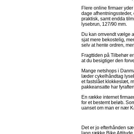
Flere online firmaer yder 
dage afhentningssteder, o
praktisk, samt endda til
lysebrun, 127/90 mm.
Du kan omvendt vælge at v
sjat mere bekostelig, me
selv at hente ordren, me
Fragttiden på Tilbehør er
at du besigtiger den for
Mange netshops i Danmark
læder cykelhåndtag lyseb
et fastslået klokkeslæt, m
pakkeansatte har fyraften
En række internet firmae
for et bestemt beløb. So
uanset om man er nær Køb
Det er jo efterhånden sær
lang række Bike Attitude 