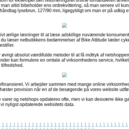
som for eksempel den returneringsret online forhandleren anvend
 man altid bibeholder ens ordrekvittering, så man senere vil kun
håndtag lysebrun, 127/90 mm, ligegyldigt om man er på udkig efte
ativt ærlige løsninger til at læse adskillige nuværende konsumen
at du læser netbutikkens bedømmelser af Bike Attitude læder cyk
stiller.
øvrigt absolut værdifulde metoder til at få indtryk af netshoppen
under kan formulere en omtale af virksomhedens service, hvilket ti
 tilfredshed.
efinansieret. Vi arbejder sammen med mange online virksomhede
g høster provision når en af de besøgende på vores website udfør
 varer og netshops opdateres ofte, men vi kan desværre ikke ga
vi nyligst opdaterede websitets data.
1
1
1
1
1
1
1
1
1
1
1
1
1
1
1
1
1
1
1
1
1
1
1
1
1
1
1
1
1
1
1
1
1
1
1