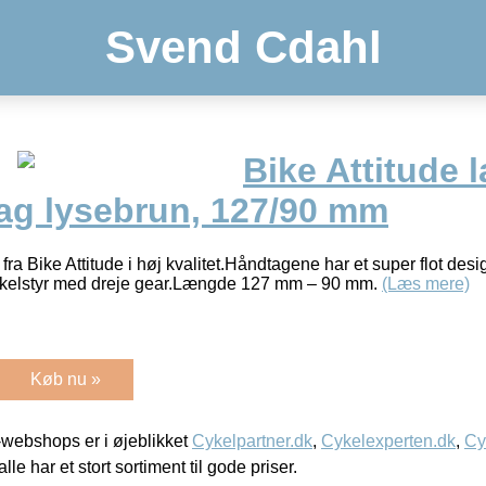
Svend Cdahl
Bike Attitude 
ag lysebrun, 127/90 mm
a Bike Attitude i høj kvalitet.Håndtagene har et super flot des
cykelstyr med dreje gear.Længde 127 mm – 90 mm.
(Læs mere)
Køb nu »
webshops er i øjeblikket
Cykelpartner.dk
,
Cykelexperten.dk
,
Cy
alle har et stort sortiment til gode priser.