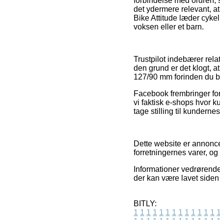
forbindelse med ordren, 
det ydermere relevant, at
Bike Attitude læder cykel
voksen eller et barn.
Trustpilot indebærer rel
den grund er det klogt, 
127/90 mm forinden du be
Facebook frembringer for 
vi faktisk e-shops hvor k
tage stilling til kundernes
Dette website er annonc
forretningernes varer, o
Informationer vedrørende
der kan være lavet siden 
BITLY:
1
1
1
1
1
1
1
1
1
1
1
1
1