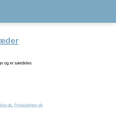
læder
ign og er særdeles
kler.dk
,
Pedalatleten.dk