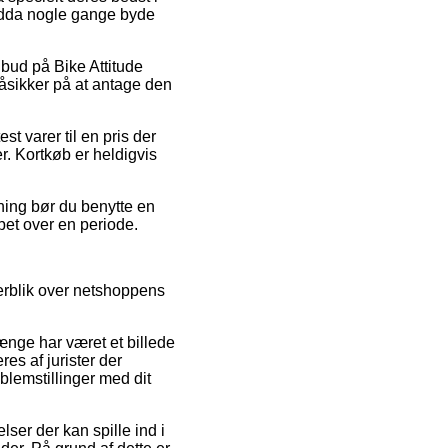
endda nogle gange byde
ilbud på Bike Attitude
åsikker på at antage den
t varer til en pris der
r. Kortkøb er heldigvis
ning bør du benytte en
øbet over en periode.
verblik over netshoppens
længe har været et billede
es af jurister der
blemstillinger med dit
ser der kan spille ind i