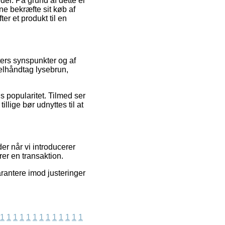
er. På grund af dette er
ne bekræfte sit køb af
r et produkt til en
ters synspunkter og af
elhåndtag lysebrun,
s popularitet. Tilmed ser
llige bør udnyttes til at
r når vi introducerer
er en transaktion.
rantere imod justeringer
1
1
1
1
1
1
1
1
1
1
1
1
1