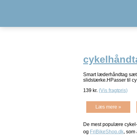
cykelhåndt
Smart læderhåndtag sæt fr
slidstærke.HPasser til 
139
kr.
(Vis fragtpris)
Læs mere »
De mest populære cykel-
og
FriBikeShop.dk
, som 