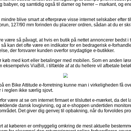
n og babyer, og samtidig også til damer og herrer – markant, og 
 mindre blive smart at efterprøve visse internet selskaber efter t
run, 127/90 mm forinden du placerer ordren, sådan at du er skr
 være så påvagt, at hvis en butik på nettet annoncerer bedst i tes
, så kan det ofte være en indikator for en bedragerisk e-forhandle
lse, der forsvarer kunden overfor snydagtige e-butikker.
 for køb med kort eller betalinger med mobilen. Som en anden løs
 eksempelvis ViaBill, i tilfælde af at du hellere vil afbetale bel
 på en Bike Attitude e-forretning kunne man i virkeligheden få o
i reglen ikke særlig sjovt.
rfor være at se om internet firmaet er tilsluttet e-mærket, da det 
ældende dansk lovgivning, og at e-shoppen undertiden monitorer
mrådet. Det giver dig genvej til opbakning, når du forvoldes pro
rt at køberen er omhyggelig omkring de mest aktuelle bestemmel