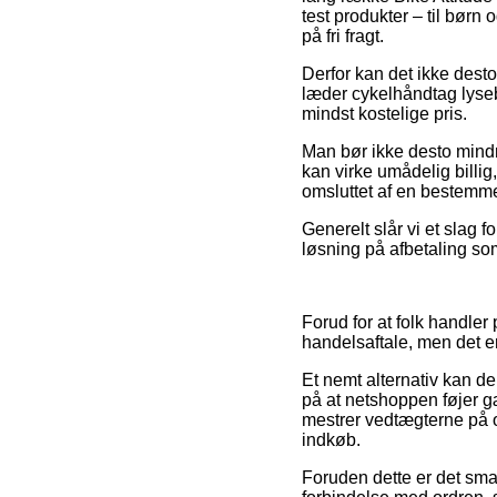
test produkter – til bør
på fri fragt.
Derfor kan det ikke desto
læder cykelhåndtag lyseb
mindst kostelige pris.
Man bør ikke desto mindre
kan virke umådelig billig
omsluttet af en bestemme
Generelt slår vi et slag
løsning på afbetaling som
Forud for at folk handler
handelsaftale, men det er 
Et nemt alternativ kan de
på at netshoppen føjer g
mestrer vedtægterne på o
indkøb.
Foruden dette er det sma