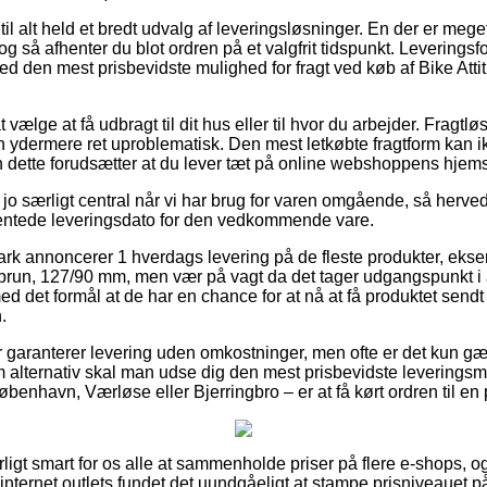
til alt held et bredt udvalg af leveringsløsninger. En der er mege
g så afhenter du blot ordren på et valgfrit tidspunkt. Leverings
med den mest prisbevidste mulighed for fragt ved køb af Bike Att
ælge at få udbragt til dit hus eller til hvor du arbejder. Fragtlø
n ydermere ret uproblematisk. Den mest letkøbte fragtform kan 
n dette forudsætter at du lever tæt på online webshoppens hjem
 jo særligt central når vi har brug for varen omgående, så herved
ventede leveringsdato for den vedkommende vare.
 annoncerer 1 hverdags levering på de fleste produkter, eksem
run, 127/90 mm, men vær på vagt da det tager udgangspunkt i a
ed det formål at de har en chance for at nå at få produktet sendt 
.
r garanterer levering uden omkostninger, men ofte er det kun g
m alternativ skal man udse dig den mest prisbevidste leveringsme
enhavn, Værløse eller Bjerringbro – er at få kørt ordren til e
ligt smart for os alle at sammenholde priser på flere e-shops, o
internet outlets fundet det uundgåeligt at stampe prisniveauet på