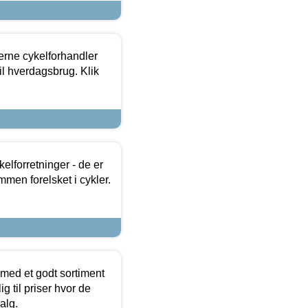
erne cykelforhandler
til hverdagsbrug. Klik
lforretninger - de er
mmen forelsket i cykler.
 med et godt sortiment
g til priser hvor de
alg.