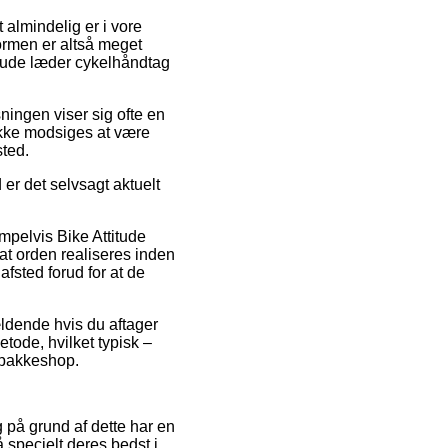
t almindelig er i vore
formen er altså meget
itude læder cykelhåndtag
sningen viser sig ofte en
ikke modsiges at være
sted.
 er det selvsagt aktuelt
pelvis Bike Attitude
t orden realiseres inden
afsted forud for at de
ældende hvis du aftager
tode, hvilket typisk –
n pakkeshop.
g på grund af dette har en
 specielt deres bedst i