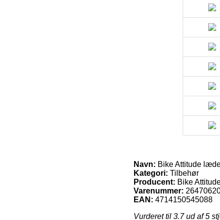
Navn:
Bike Attitude læd
Kategori:
Tilbehør
Producent:
Bike Attitud
Varenummer:
2647062
EAN:
4714150545088
Vurderet til
3.7
ud af 5 st