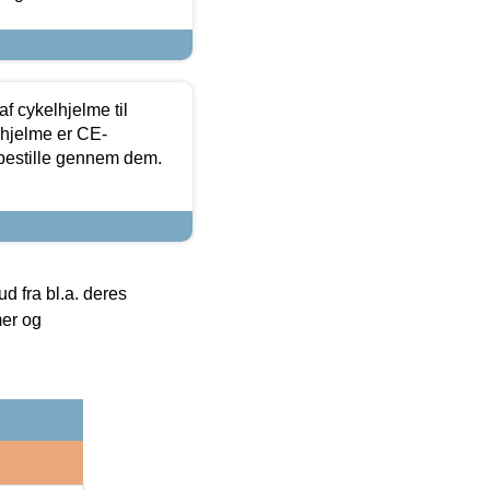
f cykelhjelme til
lhjelme er CE-
 bestille gennem dem.
 fra bl.a. deres
mer og