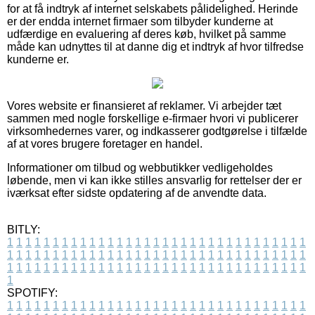
for at få indtryk af internet selskabets pålidelighed. Herinde
er der endda internet firmaer som tilbyder kunderne at
udfærdige en evaluering af deres køb, hvilket på samme
måde kan udnyttes til at danne dig et indtryk af hvor tilfredse
kunderne er.
Vores website er finansieret af reklamer. Vi arbejder tæt
sammen med nogle forskellige e-firmaer hvori vi publicerer
virksomhedernes varer, og indkasserer godtgørelse i tilfælde
af at vores brugere foretager en handel.
Informationer om tilbud og webbutikker vedligeholdes
løbende, men vi kan ikke stilles ansvarlig for rettelser der er
iværksat efter sidste opdatering af de anvendte data.
BITLY:
1
1
1
1
1
1
1
1
1
1
1
1
1
1
1
1
1
1
1
1
1
1
1
1
1
1
1
1
1
1
1
1
1
1
1
1
1
1
1
1
1
1
1
1
1
1
1
1
1
1
1
1
1
1
1
1
1
1
1
1
1
1
1
1
1
1
1
1
1
1
1
1
1
1
1
1
1
1
1
1
1
1
1
1
1
1
1
1
1
1
1
1
1
1
1
1
1
1
1
1
SPOTIFY:
1
1
1
1
1
1
1
1
1
1
1
1
1
1
1
1
1
1
1
1
1
1
1
1
1
1
1
1
1
1
1
1
1