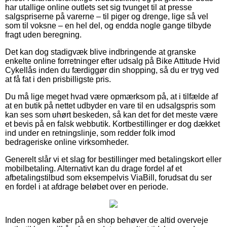
har utallige online outlets set sig tvunget til at presse
salgspriserne på varerne – til piger og drenge, lige så vel
som til voksne – en hel del, og endda nogle gange tilbyde
fragt uden beregning.
Det kan dog stadigvæk blive indbringende at granske
enkelte online forretninger efter udsalg på Bike Attitude Hvid
Cykellås inden du færdiggør din shopping, så du er tryg ved
at få fat i den prisbilligste pris.
Du må lige meget hvad være opmærksom på, at i tilfælde af
at en butik på nettet udbyder en vare til en udsalgspris som
kan ses som uhørt beskeden, så kan det for det meste være
et bevis på en falsk webbutik. Kortbestillinger er dog dækket
ind under en retningslinje, som redder folk imod
bedrageriske online virksomheder.
Generelt slår vi et slag for bestillinger med betalingskort eller
mobilbetaling. Alternativt kan du drage fordel af et
afbetalingstilbud som eksempelvis ViaBill, forudsat du ser
en fordel i at afdrage beløbet over en periode.
Inden nogen køber på en shop behøver de altid overveje