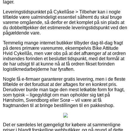
lager.
Leveringstidspunktet på Cykellåse > Tilbehør kan i nogle
tilfælde være ualmindeligt essentiel såfremt du skal bruge
varerne omgående, så derfor er det komplet på sin plads at
du dobbelttjekker det estimerede leveringstidspunkt ved den
pågældende vare.
Temmelig mange internet butikker tilbyder dag-til-dag fragt
på deres primære varenumre, eksempelvis Bike Attitude
Hvid Cykellås, men vær obs på at det afhænger af at ordren
indsendes forinden et besluttet tidspunkt, med det formål at
de har udsigt til at kunne nå at få ordren fikset forinden
logistikmedarbejderne har fyraften.
Nogle få e-firmaer garanterer gratis levering, men i de fleste
tilfælde er det forudsat at der aftages for en konkret pris.
Derudover burde man tage den mest letkøbte form for fragt,
som typisk – ligegyldigt om man opholder sig tæt på
Hørsholm, Svendborg eller Sorø – vil være at få
fragtmanden til at bringe bestillingen til en pakkeshop.
Det er særdeles let gængeligt for købere at sammenligne
priser i blandt forskellige webbutikker, og på grund af dette