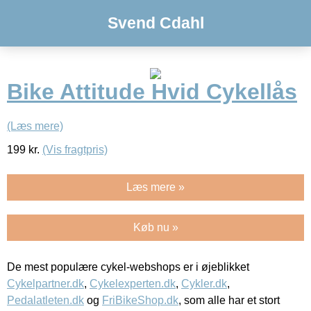
Svend Cdahl
Bike Attitude Hvid Cykellås
(Læs mere)
199
kr.
(Vis fragtpris)
Læs mere »
Køb nu »
De mest populære cykel-webshops er i øjeblikket
Cykelpartner.dk
,
Cykelexperten.dk
,
Cykler.dk
,
Pedalatleten.dk
og
FriBikeShop.dk
, som alle har et stort