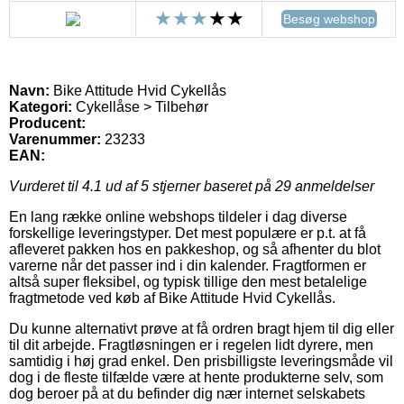
Besøg webshop
Navn:
Bike Attitude Hvid Cykellås
Kategori:
Cykellåse > Tilbehør
Producent:
Varenummer:
23233
EAN:
Vurderet til
4.1
ud af 5 stjerner baseret på
29
anmeldelser
En lang række online webshops tildeler i dag diverse
forskellige leveringstyper. Det mest populære er p.t. at få
afleveret pakken hos en pakkeshop, og så afhenter du blot
varerne når det passer ind i din kalender. Fragtformen er
altså super fleksibel, og typisk tillige den mest betalelige
fragtmetode ved køb af Bike Attitude Hvid Cykellås.
Du kunne alternativt prøve at få ordren bragt hjem til dig eller
til dit arbejde. Fragtløsningen er i regelen lidt dyrere, men
samtidig i høj grad enkel. Den prisbilligste leveringsmåde vil
dog i de fleste tilfælde være at hente produkterne selv, som
dog beroer på at du befinder dig nær internet selskabets