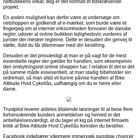
netbutikkens vilkår, dog er det normalt et tidskrævende
projekt.
En anden mulighed kan derfor være at undersøge om
netshoppen er godkendt af e-mærket, som burde være et
fingerpeg om at internet virksomheden forsvarer de danske
regler, udover at online butikken lejlighedsvis vurderes af
jurister der mestrer reglerne. Dette er desuden din genvej til
støtte, ifald du får dilemmaer med din bestilling.
Desuden er det prisværdigt at man er på vagt for de mest
essentielle regler der gælder for handlen, som eksempelvis
den ombytningsret online shoppen har. I relation til det er det
på samme måde essesentielt, at man stadig bibeholder sin
ordremail, så man altid vil kunne påvise handlen af Bike
Attitude Hvid Cykellås, uafhængig om du er herre eller
dame.
Trustpilot leverer aldeles tiltalende løsninger til at bese flere
forhenværende kunders anmeldelser og herved er det
anbefalelsesværdigt, at du tager et kig på internet firmaets
kritik af Bike Attitude Hvid Cykellås forinden du bestiller.
Facebook indebærer ydermere immervæk gunstige chancer