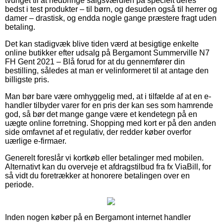
tvunget til at nedbringe salgsværdien på specielt deres
bedst i test produkter – til børn, og desuden også til herrer og
damer – drastisk, og endda nogle gange præstere fragt uden
betaling.
Det kan stadigvæk blive tiden værd at besigtige enkelte
online butikker efter udsalg på Bergamont Summerville N7
FH Gent 2021 – Blå forud for at du gennemfører din
bestilling, således at man er velinformeret til at antage den
billigste pris.
Man bør bare være omhyggelig med, at i tilfælde af at en e-
handler tilbyder varer for en pris der kan ses som hamrende
god, så bør det mange gange være et kendetegn på en
uægte online forretning. Shopping med kort er på den anden
side omfavnet af et regulativ, der redder køber overfor
uærlige e-firmaer.
Generelt foreslår vi kortkøb eller betalinger med mobilen.
Alternativt kan du overveje et afdragstilbud fra fx ViaBill, for
så vidt du foretrækker at honorere betalingen over en
periode.
Inden nogen køber på en Bergamont internet handler