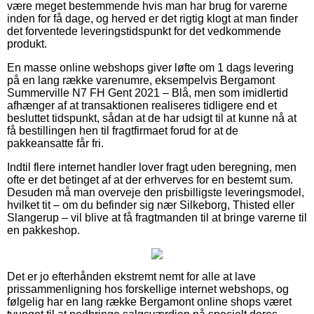
være meget bestemmende hvis man har brug for varerne
inden for få dage, og herved er det rigtig klogt at man finder
det forventede leveringstidspunkt for det vedkommende
produkt.
En masse online webshops giver løfte om 1 dags levering
på en lang række varenumre, eksempelvis Bergamont
Summerville N7 FH Gent 2021 – Blå, men som imidlertid
afhænger af at transaktionen realiseres tidligere end et
besluttet tidspunkt, sådan at de har udsigt til at kunne nå at
få bestillingen hen til fragtfirmaet forud for at de
pakkeansatte får fri.
Indtil flere internet handler lover fragt uden beregning, men
ofte er det betinget af at der erhverves for en bestemt sum.
Desuden må man overveje den prisbilligste leveringsmodel,
hvilket tit – om du befinder sig nær Silkeborg, Thisted eller
Slangerup – vil blive at få fragtmanden til at bringe varerne til
en pakkeshop.
Det er jo efterhånden ekstremt nemt for alle at lave
prissammenligning hos forskellige internet webshops, og
følgelig har en lang række Bergamont online shops været