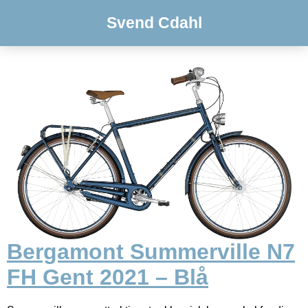
Svend Cdahl
Bergamont Summerville N7
FH Gent 2021 – Blå