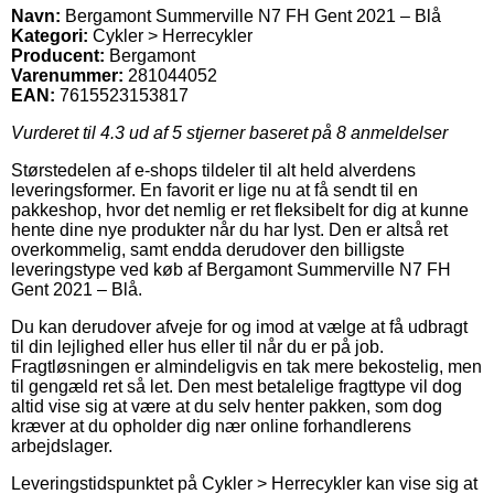
Navn:
Bergamont Summerville N7 FH Gent 2021 – Blå
Kategori:
Cykler > Herrecykler
Producent:
Bergamont
Varenummer:
281044052
EAN:
7615523153817
Vurderet til
4.3
ud af 5 stjerner baseret på
8
anmeldelser
Størstedelen af e-shops tildeler til alt held alverdens
leveringsformer. En favorit er lige nu at få sendt til en
pakkeshop, hvor det nemlig er ret fleksibelt for dig at kunne
hente dine nye produkter når du har lyst. Den er altså ret
overkommelig, samt endda derudover den billigste
leveringstype ved køb af Bergamont Summerville N7 FH
Gent 2021 – Blå.
Du kan derudover afveje for og imod at vælge at få udbragt
til din lejlighed eller hus eller til når du er på job.
Fragtløsningen er almindeligvis en tak mere bekostelig, men
til gengæld ret så let. Den mest betalelige fragttype vil dog
altid vise sig at være at du selv henter pakken, som dog
kræver at du opholder dig nær online forhandlerens
arbejdslager.
Leveringstidspunktet på Cykler > Herrecykler kan vise sig at