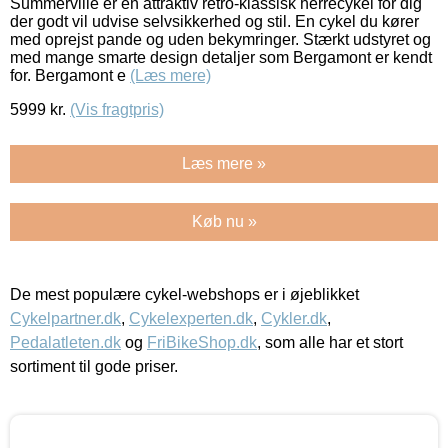
Summerville er en attraktiv retro-klassisk herrecykel for dig
der godt vil udvise selvsikkerhed og stil. En cykel du kører
med oprejst pande og uden bekymringer. Stærkt udstyret og
med mange smarte design detaljer som Bergamont er kendt
for. Bergamont e
(Læs mere)
5999
kr.
(Vis fragtpris)
Læs mere »
Køb nu »
De mest populære cykel-webshops er i øjeblikket
Cykelpartner.dk
,
Cykelexperten.dk
,
Cykler.dk
,
Pedalatleten.dk
og
FriBikeShop.dk
, som alle har et stort
sortiment til gode priser.