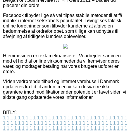
Bergamont Summerville N7 FH Gent 2021 – Blå før du
placerer din ordre.
Facebook tilbyder lige så vel tilpas stabile metoder til at få
indblik i internet selskabets popularitet. I øvrigt ses faktisk
online forretninger som tilbyder kunderne at afgive en
bedømmelse af ordreforløbet, som tillige kan udnyttes til
afvejning af tidligere kunders oplevelser.
Hjemmesiden er reklamefinansieret. Vi arbejder sammen
med et hold af online virksomheder da vi fremviser deres
varer, og modtager betaling når vores brugere udfører en
ordre.
Viden vedrørende tilbud og internet varehuse i Danmark
opdateres fra tid til anden, men vi kan desværre ikke
garantere imod modifikationer der potentielt er lavet siden vi
sidste gang opdaterede vores informationer.
BITLY:
1
1
1
1
1
1
1
1
1
1
1
1
1
1
1
1
1
1
1
1
1
1
1
1
1
1
1
1
1
1
1
1
1
1
1
1
1
1
1
1
1
1
1
1
1
1
1
1
1
1
1
1
1
1
1
1
1
1
1
1
1
1
1
1
1
1
1
1
1
1
1
1
1
1
1
1
1
1
1
1
1
1
1
1
1
1
1
1
1
1
1
1
1
1
1
1
1
1
1