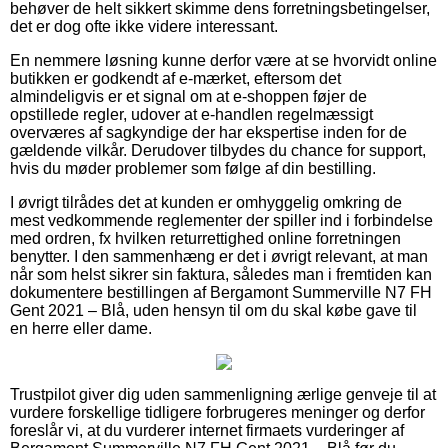
behøver de helt sikkert skimme dens forretningsbetingelser,
det er dog ofte ikke videre interessant.
En nemmere løsning kunne derfor være at se hvorvidt online
butikken er godkendt af e-mærket, eftersom det
almindeligvis er et signal om at e-shoppen føjer de
opstillede regler, udover at e-handlen regelmæssigt
overværes af sagkyndige der har ekspertise inden for de
gældende vilkår. Derudover tilbydes du chance for support,
hvis du møder problemer som følge af din bestilling.
I øvrigt tilrådes det at kunden er omhyggelig omkring de
mest vedkommende reglementer der spiller ind i forbindelse
med ordren, fx hvilken returrettighed online forretningen
benytter. I den sammenhæng er det i øvrigt relevant, at man
når som helst sikrer sin faktura, således man i fremtiden kan
dokumentere bestillingen af Bergamont Summerville N7 FH
Gent 2021 – Blå, uden hensyn til om du skal købe gave til
en herre eller dame.
Trustpilot giver dig uden sammenligning ærlige genveje til at
vurdere forskellige tidligere forbrugeres meninger og derfor
foreslår vi, at du vurderer internet firmaets vurderinger af