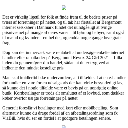
Det er virkelig ligetil for folk at finde frem til de bedste priser på
tværs af forretninger på nettet, og til tak har flertallet af Bergamont
internet selskaber i Danmark fundet det uundgåeligt at tvinge
prisniveauet på mange af deres varer – til børn og babyer, samt også
til mænd og kvinder – en hel del, og endda nogle gange love gratis
fragt.
Dog kan det immervæk være rentabelt at undersøge enkelte internet
handler efter rabatkoder på Bergamont Revox 24 Girl 2021 – Lilla
inden du gennemfører din handel, sådan at du er tryg ved at
indhente den mindst kostelige pris.
Man skal imidlertid ikke undervurdere, at i tilfælde af at en e-handler
forhandler en vare for en udsalgspris der kan virke besynderligt lav,
så kunne det i nogle tilfælde være et bevis på en uoprigtig online
butik. Kortbetalinger er trods alt omsluttet af et lovbud, som dækker
køber overfor uægte forretninger på nettet.
Generelt foreslår vi betalinger med kort eller mobilbetaling. Som
alternativ kunne du drage fordel af en afbetalingsordning som fx
ViaBill, hvis du ser en fordel i at godtgøre betalingen senere.