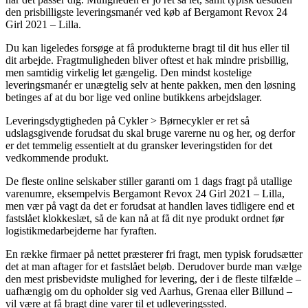
den prisbilligste leveringsmanér ved køb af Bergamont Revox 24
Girl 2021 – Lilla.
Du kan ligeledes forsøge at få produkterne bragt til dit hus eller til
dit arbejde. Fragtmuligheden bliver oftest et hak mindre prisbillig,
men samtidig virkelig let gængelig. Den mindst kostelige
leveringsmanér er unægtelig selv at hente pakken, men den løsning
betinges af at du bor lige ved online butikkens arbejdslager.
Leveringsdygtigheden på Cykler > Børnecykler er ret så
udslagsgivende forudsat du skal bruge varerne nu og her, og derfor
er det temmelig essentielt at du gransker leveringstiden for det
vedkommende produkt.
De fleste online selskaber stiller garanti om 1 dags fragt på utallige
varenumre, eksempelvis Bergamont Revox 24 Girl 2021 – Lilla,
men vær på vagt da det er forudsat at handlen laves tidligere end et
fastslået klokkeslæt, så de kan nå at få dit nye produkt ordnet før
logistikmedarbejderne har fyraften.
En række firmaer på nettet præsterer fri fragt, men typisk forudsætter
det at man aftager for et fastslået beløb. Derudover burde man vælge
den mest prisbevidste mulighed for levering, der i de fleste tilfælde –
uafhængig om du opholder sig ved Aarhus, Grenaa eller Billund –
vil være at få bragt dine varer til et udleveringssted.