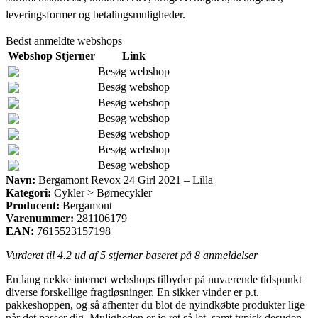
leveringsformer og betalingsmuligheder.
Bedst anmeldte webshops
Webshop
Stjerner
Link
Besøg webshop
Besøg webshop
Besøg webshop
Besøg webshop
Besøg webshop
Besøg webshop
Besøg webshop
Navn:
Bergamont Revox 24 Girl 2021 – Lilla
Kategori:
Cykler > Børnecykler
Producent:
Bergamont
Varenummer:
281106179
EAN:
7615523157198
Vurderet til
4.2
ud af 5 stjerner baseret på
8
anmeldelser
En lang række internet webshops tilbyder på nuværende tidspunkt
diverse forskellige fragtløsninger. En sikker vinder er p.t.
pakkeshoppen, og så afhenter du blot de nyindkøbte produkter lige
når det passer dig. Muligheden er jo ret så let, samt typisk desuden