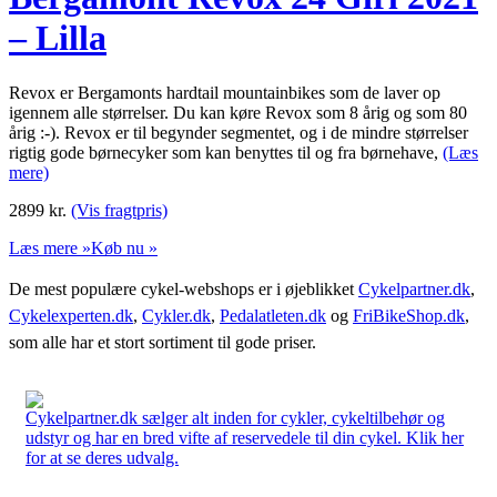
– Lilla
Revox er Bergamonts hardtail mountainbikes som de laver op
igennem alle størrelser. Du kan køre Revox som 8 årig og som 80
årig :-). Revox er til begynder segmentet, og i de mindre størrelser
rigtig gode børnecyker som kan benyttes til og fra børnehave,
(Læs
mere)
2899
kr.
(Vis fragtpris)
Læs mere »
Køb nu »
De mest populære cykel-webshops er i øjeblikket
Cykelpartner.dk
,
Cykelexperten.dk
,
Cykler.dk
,
Pedalatleten.dk
og
FriBikeShop.dk
,
som alle har et stort sortiment til gode priser.
Cykelpartner.dk sælger alt inden for cykler, cykeltilbehør og
udstyr og har en bred vifte af reservedele til din cykel. Klik her
for at se deres udvalg.