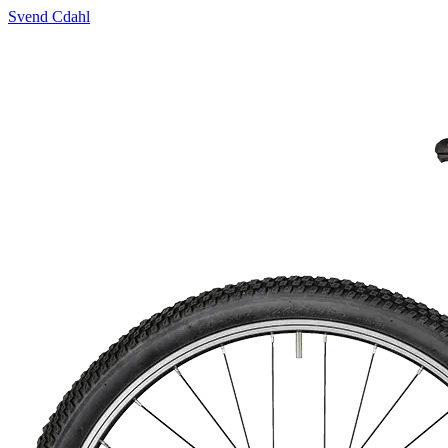
Svend Cdahl