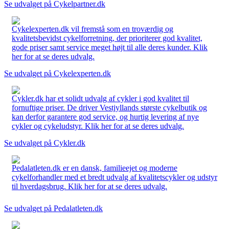
Se udvalget på Cykelpartner.dk
Cykelexperten.dk vil fremstå som en troværdig og
kvalitetsbevidst cykelforretning, der prioriterer god kvalitet,
gode priser samt service meget højt til alle deres kunder. Klik
her for at se deres udvalg.
Se udvalget på Cykelexperten.dk
Cykler.dk har et solidt udvalg af cykler i god kvalitet til
fornuftige priser. De driver Vestjyllands største cykelbutik og
kan derfor garantere god service, og hurtig levering af nye
cykler og cykeludstyr. Klik her for at se deres udvalg.
Se udvalget på Cykler.dk
Pedalatleten.dk er en dansk, familieejet og moderne
cykelforhandler med et bredt udvalg af kvalitetscykler og udstyr
til hverdagsbrug. Klik her for at se deres udvalg.
Se udvalget på Pedalatleten.dk