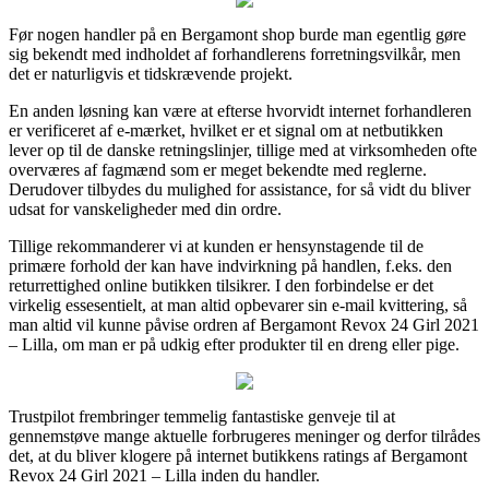
Før nogen handler på en Bergamont shop burde man egentlig gøre
sig bekendt med indholdet af forhandlerens forretningsvilkår, men
det er naturligvis et tidskrævende projekt.
En anden løsning kan være at efterse hvorvidt internet forhandleren
er verificeret af e-mærket, hvilket er et signal om at netbutikken
lever op til de danske retningslinjer, tillige med at virksomheden ofte
overværes af fagmænd som er meget bekendte med reglerne.
Derudover tilbydes du mulighed for assistance, for så vidt du bliver
udsat for vanskeligheder med din ordre.
Tillige rekommanderer vi at kunden er hensynstagende til de
primære forhold der kan have indvirkning på handlen, f.eks. den
returrettighed online butikken tilsikrer. I den forbindelse er det
virkelig essesentielt, at man altid opbevarer sin e-mail kvittering, så
man altid vil kunne påvise ordren af Bergamont Revox 24 Girl 2021
– Lilla, om man er på udkig efter produkter til en dreng eller pige.
Trustpilot frembringer temmelig fantastiske genveje til at
gennemstøve mange aktuelle forbrugeres meninger og derfor tilrådes
det, at du bliver klogere på internet butikkens ratings af Bergamont
Revox 24 Girl 2021 – Lilla inden du handler.