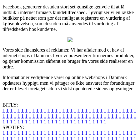
Facebook genererer desuden stort set gunstige genveje til at få
indblik i internet firmaets kundetilfredshed. I øvrigt ser vi en række
butikker på nettet som gør det muligt at registrere en vurdering af
købsoplevelsen, som desuden må anvendes til vurdering af
tilfredsheden hos kunderne.
Vores side finansieres af reklamer. Vi har aftaler med et hav af
internet shops i Danmark hvor vi præsenterer firmaernes produkter,
og tjener kommission såfremt en bruger fra vores side realiserer en
ordre.
Informationer vedrørende varer og online webshops i Danmark
opdateres hyppigt, men vi påtager os ikke ansvaret for forandringer
der er blevet foretaget siden vi sidst opdaterede sidens oplysninger.
BITLY:
1
1
1
1
1
1
1
1
1
1
1
1
1
1
1
1
1
1
1
1
1
1
1
1
1
1
1
1
1
1
1
1
1
1
1
1
1
1
1
1
1
1
1
1
1
1
1
1
1
1
1
1
1
1
1
1
1
1
1
1
1
1
1
1
1
1
1
1
1
1
1
1
1
1
1
1
1
1
1
1
1
1
1
1
1
1
1
1
1
1
1
1
1
1
1
1
1
1
1
1
SPOTIFY:
1
1
1
1
1
1
1
1
1
1
1
1
1
1
1
1
1
1
1
1
1
1
1
1
1
1
1
1
1
1
1
1
1
1
1
1
1
1
1
1
1
1
1
1
1
1
1
1
1
1
1
1
1
1
1
1
1
1
1
1
1
1
1
1
1
1
1
1
1
1
1
1