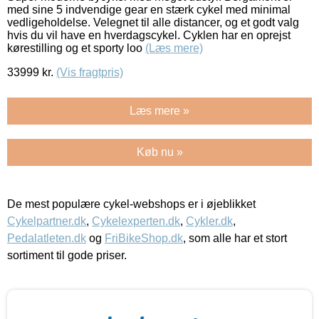
med sine 5 indvendige gear en stærk cykel med minimal
vedligeholdelse. Velegnet til alle distancer, og et godt valg
hvis du vil have en hverdagscykel. Cyklen har en oprejst
kørestilling og et sporty loo
(Læs mere)
33999
kr.
(Vis fragtpris)
Læs mere »
Køb nu »
De mest populære cykel-webshops er i øjeblikket
Cykelpartner.dk
,
Cykelexperten.dk
,
Cykler.dk
,
Pedalatleten.dk
og
FriBikeShop.dk
, som alle har et stort
sortiment til gode priser.