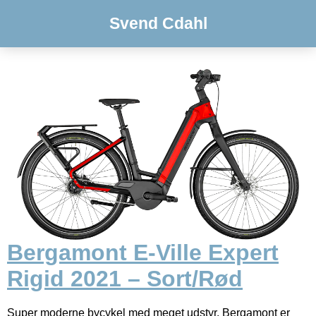
Svend Cdahl
Bergamont E-Ville Expert
Rigid 2021 – Sort/Rød
Super moderne bycykel med meget udstyr. Bergamont er