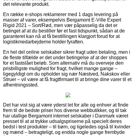
det relevante produkt.
En række e-shops reklamerer med 1 dags levering på
masser af varer, eksempelvis Bergamont E-Ville Expert
Rigid 2021 – Sort/Rød, men vær påpasselig da det er
betinget af at du bestiller før et fast tidspunkt, sådan at de
garanteret kan nå at få bestillingen klargjort forud for at
logistikmedarbejderne holder fyraften.
En hel del online selskaber sikrer fragt uden betaling, men i
de fleste tilfælde er det under betingelse af at der shoppes
for et fastslået beløb. Som alternativ må du overveje den
prisbilligste mulighed for fragt, hvilket mange gange –
ligegyldigt om du opholder sig nær Næstved, Nakskov eller
Struer – vil være at få fragtfirmaet til at bringe dine varer til et
afhentningssted.
Det har vist sig at være yderst let for alle og enhver at finde
frem til de bedste priser hos diverse webbutikker, og til tak
har utallige Bergamont internet selskaber i Danmark været
presset til at at trykke udsalgspriserne på specielt deres
bedst i test produkter – til børn, og ligeledes også til kvinder
og mænd – betragteligt, og endda nogle gange frembyde