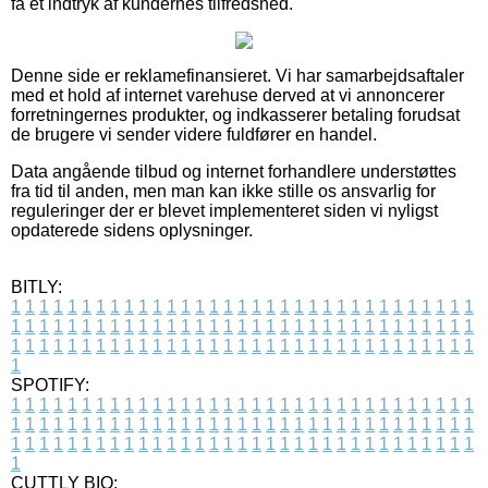
få et indtryk af kundernes tilfredshed.
Denne side er reklamefinansieret. Vi har samarbejdsaftaler
med et hold af internet varehuse derved at vi annoncerer
forretningernes produkter, og indkasserer betaling forudsat
de brugere vi sender videre fuldfører en handel.
Data angående tilbud og internet forhandlere understøttes
fra tid til anden, men man kan ikke stille os ansvarlig for
reguleringer der er blevet implementeret siden vi nyligst
opdaterede sidens oplysninger.
BITLY:
1
1
1
1
1
1
1
1
1
1
1
1
1
1
1
1
1
1
1
1
1
1
1
1
1
1
1
1
1
1
1
1
1
1
1
1
1
1
1
1
1
1
1
1
1
1
1
1
1
1
1
1
1
1
1
1
1
1
1
1
1
1
1
1
1
1
1
1
1
1
1
1
1
1
1
1
1
1
1
1
1
1
1
1
1
1
1
1
1
1
1
1
1
1
1
1
1
1
1
1
SPOTIFY:
1
1
1
1
1
1
1
1
1
1
1
1
1
1
1
1
1
1
1
1
1
1
1
1
1
1
1
1
1
1
1
1
1
1
1
1
1
1
1
1
1
1
1
1
1
1
1
1
1
1
1
1
1
1
1
1
1
1
1
1
1
1
1
1
1
1
1
1
1
1
1
1
1
1
1
1
1
1
1
1
1
1
1
1
1
1
1
1
1
1
1
1
1
1
1
1
1
1
1
1
CUTTLY BIO: