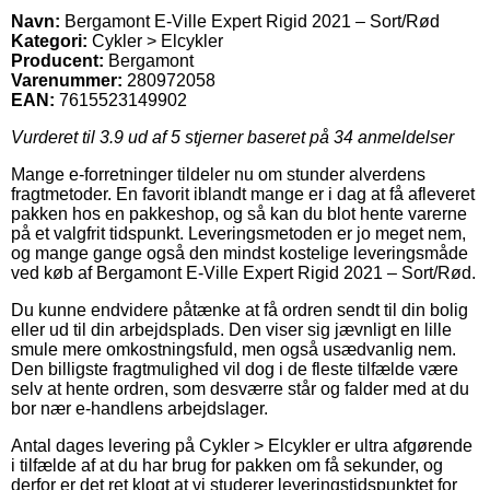
Navn:
Bergamont E-Ville Expert Rigid 2021 – Sort/Rød
Kategori:
Cykler > Elcykler
Producent:
Bergamont
Varenummer:
280972058
EAN:
7615523149902
Vurderet til
3.9
ud af 5 stjerner baseret på
34
anmeldelser
Mange e-forretninger tildeler nu om stunder alverdens
fragtmetoder. En favorit iblandt mange er i dag at få afleveret
pakken hos en pakkeshop, og så kan du blot hente varerne
på et valgfrit tidspunkt. Leveringsmetoden er jo meget nem,
og mange gange også den mindst kostelige leveringsmåde
ved køb af Bergamont E-Ville Expert Rigid 2021 – Sort/Rød.
Du kunne endvidere påtænke at få ordren sendt til din bolig
eller ud til din arbejdsplads. Den viser sig jævnligt en lille
smule mere omkostningsfuld, men også usædvanlig nem.
Den billigste fragtmulighed vil dog i de fleste tilfælde være
selv at hente ordren, som desværre står og falder med at du
bor nær e-handlens arbejdslager.
Antal dages levering på Cykler > Elcykler er ultra afgørende
i tilfælde af at du har brug for pakken om få sekunder, og
derfor er det ret klogt at vi studerer leveringstidspunktet for