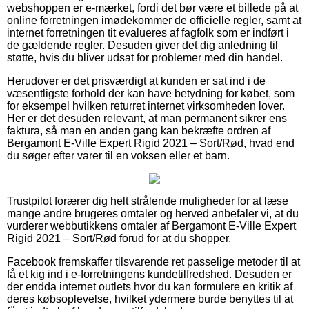
webshoppen er e-mærket, fordi det bør være et billede på at
online forretningen imødekommer de officielle regler, samt at
internet forretningen tit evalueres af fagfolk som er indført i
de gældende regler. Desuden giver det dig anledning til
støtte, hvis du bliver udsat for problemer med din handel.
Herudover er det prisværdigt at kunden er sat ind i de
væsentligste forhold der kan have betydning for købet, som
for eksempel hvilken returret internet virksomheden lover.
Her er det desuden relevant, at man permanent sikrer ens
faktura, så man en anden gang kan bekræfte ordren af
Bergamont E-Ville Expert Rigid 2021 – Sort/Rød, hvad end
du søger efter varer til en voksen eller et barn.
Trustpilot forærer dig helt strålende muligheder for at læse
mange andre brugeres omtaler og herved anbefaler vi, at du
vurderer webbutikkens omtaler af Bergamont E-Ville Expert
Rigid 2021 – Sort/Rød forud for at du shopper.
Facebook fremskaffer tilsvarende ret passelige metoder til at
få et kig ind i e-forretningens kundetilfredshed. Desuden er
der endda internet outlets hvor du kan formulere en kritik af
deres købsoplevelse, hvilket ydermere burde benyttes til at