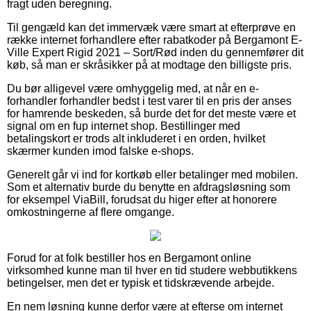
fragt uden beregning.
Til gengæld kan det immervæk være smart at efterprøve en
række internet forhandlere efter rabatkoder på Bergamont E-
Ville Expert Rigid 2021 – Sort/Rød inden du gennemfører dit
køb, så man er skråsikker på at modtage den billigste pris.
Du bør alligevel være omhyggelig med, at når en e-
forhandler forhandler bedst i test varer til en pris der anses
for hamrende beskeden, så burde det for det meste være et
signal om en fup internet shop. Bestillinger med
betalingskort er trods alt inkluderet i en orden, hvilket
skærmer kunden imod falske e-shops.
Generelt går vi ind for kortkøb eller betalinger med mobilen.
Som et alternativ burde du benytte en afdragsløsning som
for eksempel ViaBill, forudsat du higer efter at honorere
omkostningerne af flere omgange.
Forud for at folk bestiller hos en Bergamont online
virksomhed kunne man til hver en tid studere webbutikkens
betingelser, men det er typisk et tidskrævende arbejde.
En nem løsning kunne derfor være at efterse om internet