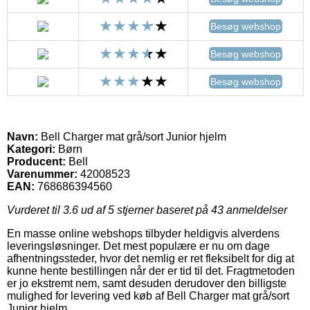
Besøg webshop
Besøg webshop
Besøg webshop
Navn:
Bell Charger mat grå/sort Junior hjelm
Kategori:
Børn
Producent:
Bell
Varenummer:
42008523
EAN:
768686394560
Vurderet til
3.6
ud af 5 stjerner baseret på
43
anmeldelser
En masse online webshops tilbyder heldigvis alverdens
leveringsløsninger. Det mest populære er nu om dage
afhentningssteder, hvor det nemlig er ret fleksibelt for dig at
kunne hente bestillingen når der er tid til det. Fragtmetoden
er jo ekstremt nem, samt desuden derudover den billigste
mulighed for levering ved køb af Bell Charger mat grå/sort
Junior hjelm.