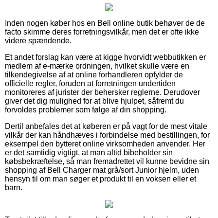
Inden nogen køber hos en Bell online butik behøver de de
facto skimme deres forretningsvilkår, men det er ofte ikke
videre spændende.
Et andet forslag kan være at kigge hvorvidt webbutikken er
medlem af e-mærke ordningen, hvilket skulle være en
tilkendegivelse af at online forhandleren opfylder de
officielle regler, foruden at forretningen undertiden
monitoreres af jurister der behersker reglerne. Derudover
giver det dig mulighed for at blive hjulpet, såfremt du
forvoldes problemer som følge af din shopping.
Dertil anbefales det at køberen er på vagt for de mest vitale
vilkår der kan håndhæves i forbindelse med bestillingen, for
eksempel den bytteret online virksomheden anvender. Her
er det samtidig vigtigt, at man altid bibeholder sin
købsbekræftelse, så man fremadrettet vil kunne bevidne sin
shopping af Bell Charger mat grå/sort Junior hjelm, uden
hensyn til om man søger et produkt til en voksen eller et
barn.