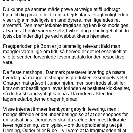
Du kunne på samme måde prøve at vælge at få udbragt
hjem til dig privat eller til din arbejdsplads. Fragtmuligheden
viser sig almindeligvis en tand dyrere, men ligeledes ret
smertefri. Den mest letkøbte fragtløsning kan ikke modsiges
at være at hente varerne selv, hvilket dog er betinget af at du
fysisk befinder dig lige ved webbutikkens hjemsted.
Fragtperioden på Børn er jo temmelig relevant ifald man
mangler varen lige om lidt, så herved er det ret essentielt at
vi efterser den forventede leveringsdato for den respektive
vare.
De fleste netshops i Danmark præsterer levering på næste
hverdag på mange af shoppens produkter, eksempelvis Bell
Charger mat grå/sort Junior hjelm, men som trods alt stiller
krav om at bestillingen laves forinden et besluttet klokkeslæt,
så de højst sandsynligt kan nå at få ordren afsted før
lagermedarbejderne drager hjemad.
Visse internet firmaer frembyder gebyrfri levering, men i
mange tilfælde er det under betingelse af at der shoppes for
en fastsat pris. Derudover skal du vælge den mest letkøbte
leveringsløsning, som typisk – om du opholder sig tæt på
Herning, Odder eller Ribe – vil være at få fragtmanden til at