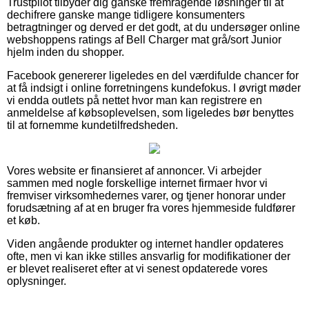
Trustpilot tilbyder dig ganske fremragende løsninger til at
dechifrere ganske mange tidligere konsumenters
betragtninger og derved er det godt, at du undersøger online
webshoppens ratings af Bell Charger mat grå/sort Junior
hjelm inden du shopper.
Facebook genererer ligeledes en del værdifulde chancer for
at få indsigt i online forretningens kundefokus. I øvrigt møder
vi endda outlets på nettet hvor man kan registrere en
anmeldelse af købsoplevelsen, som ligeledes bør benyttes
til at fornemme kundetilfredsheden.
Vores website er finansieret af annoncer. Vi arbejder
sammen med nogle forskellige internet firmaer hvor vi
fremviser virksomhedernes varer, og tjener honorar under
forudsætning af at en bruger fra vores hjemmeside fuldfører
et køb.
Viden angående produkter og internet handler opdateres
ofte, men vi kan ikke stilles ansvarlig for modifikationer der
er blevet realiseret efter at vi senest opdaterede vores
oplysninger.