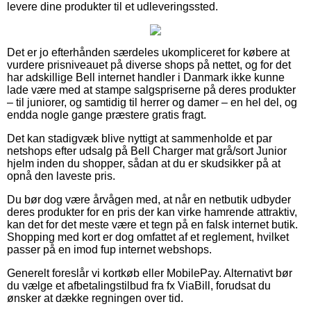
levere dine produkter til et udleveringssted.
Det er jo efterhånden særdeles ukompliceret for købere at
vurdere prisniveauet på diverse shops på nettet, og for det
har adskillige Bell internet handler i Danmark ikke kunne
lade være med at stampe salgspriserne på deres produkter
– til juniorer, og samtidig til herrer og damer – en hel del, og
endda nogle gange præstere gratis fragt.
Det kan stadigvæk blive nyttigt at sammenholde et par
netshops efter udsalg på Bell Charger mat grå/sort Junior
hjelm inden du shopper, sådan at du er skudsikker på at
opnå den laveste pris.
Du bør dog være årvågen med, at når en netbutik udbyder
deres produkter for en pris der kan virke hamrende attraktiv,
kan det for det meste være et tegn på en falsk internet butik.
Shopping med kort er dog omfattet af et reglement, hvilket
passer på en imod fup internet webshops.
Generelt foreslår vi kortkøb eller MobilePay. Alternativt bør
du vælge et afbetalingstilbud fra fx ViaBill, forudsat du
ønsker at dække regningen over tid.