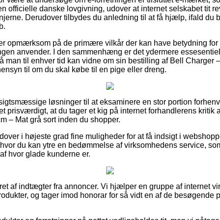
en officielle danske lovgivning, udover at internet selskabet tit r
jerne. Derudover tilbydes du anledning til at få hjælp, ifald du b
b.
er er opmærksom på de primære vilkår der kan have betydning for 
ningen anvender. I den sammenhæng er det ydermere essesentiel
å man til enhver tid kan vidne om sin bestilling af Bell Charger 
ensyn til om du skal købe til en pige eller dreng.
ensigtsmæssige løsninger til at eksaminere en stor portion forh
t prisværdigt, at du tager et kig på internet forhandlerens kritik 
cm – Mat grå sort inden du shopper.
ver i højeste grad fine muligheder for at få indsigt i webshop
s hvor du kan ytre en bedømmelse af virksomhedens service, s
k af hvor glade kunderne er.
ret af indtægter fra annoncer. Vi hjælper en gruppe af internet vi
odukter, og tager imod honorar for så vidt en af de besøgende 