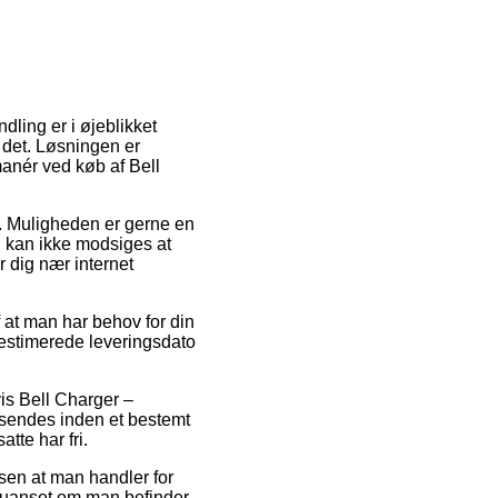
ndling er i øjeblikket
r det. Løsningen er
anér ved køb af Bell
de. Muligheden er gerne en
g kan ikke modsiges at
 dig nær internet
 at man har behov for din
n estimerede leveringsdato
is Bell Charger –
ndsendes inden et bestemt
tte har fri.
sen at man handler for
 uanset om man befinder