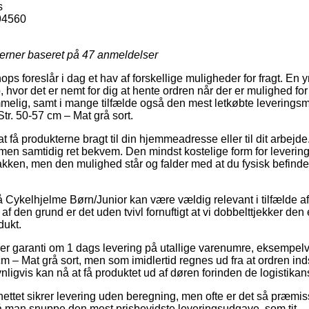
s
94560
jerner baseret på
47
anmeldelser
ps foreslår i dag et hav af forskellige muligheder for fragt. En y
, hvor det er nemt for dig at hente ordren når der er mulighed fo
elig, samt i mange tilfælde også den mest letkøbte leveringsm
tr. 50-57 cm – Mat grå sort.
at få produkterne bragt til din hjemmeadresse eller til dit arbej
men samtidig ret bekvem. Den mindst kostelige form for leverin
akken, men den mulighed står og falder med at du fysisk befinder
Cykelhjelme Børn/Junior kan være vældig relevant i tilfælde af
af den grund er det uden tvivl fornuftigt at vi dobbelttjekker de
dukt.
ler garanti om 1 dags levering på utallige varenumre, eksempelv
cm – Mat grå sort, men som imidlertid regnes ud fra at ordren i
ligvis kan nå at få produktet ud af døren forinden de logistikansa
ettet sikrer levering uden beregning, men ofte er det så præmis
å man snuppe den mest prisbevidste leveringsudgave, som tit –