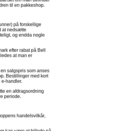
rdren til en pakkeshop.
unner) på forskellige
gt at nedsætte
teligt, og endda nogle
ark efter rabat på Bell
åledes at man er
or en salgspris som anses
op. Bestillinger med kort
 e-handler.
nytte en afdragsordning
re periode.
oppens handelsvilkår,
om kan være et billede på