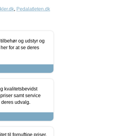
kler.dk
,
Pedalatleten.dk
ltilbehør og udstyr og
 her for at se deres
g kvalitetsbevidst
e priser samt service
e deres udvalg.
et til fornuftige priser.