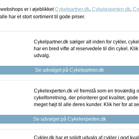
webshops er i øjeblikket
Cykelpartner.dk
,
Cykelexperten.dk
,
Cy
alle har et stort sortiment til gode priser.
Cykelpartner.dk sælger alt inden for cykler, cyke
har en bred vifte af reservedele til din cykel. Klik
udvalg.
Se udvalget på Cykelpartner.dk
Cykelexperten.dk vil fremstå som en troværdig o
cykelforretning, der prioriterer god kvalitet, god
meget højt til alle deres kunder. Klik her for at s
Se udvalget på Cykelexperten.dk
Cykler.dk har et solidt udvalg af cykler i god kvalit