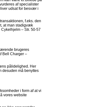
evurderes af specialister
liver udsat for besvær i
transaktionen, f.eks. den
t, at man stadigvæk
– Cykelhjelm – Str. 50-57
enværende brugeres
af Bell Charger –
pens pålidelighed. Her
om desuden må benyttes
rksomheder i form af at vi
på vores website