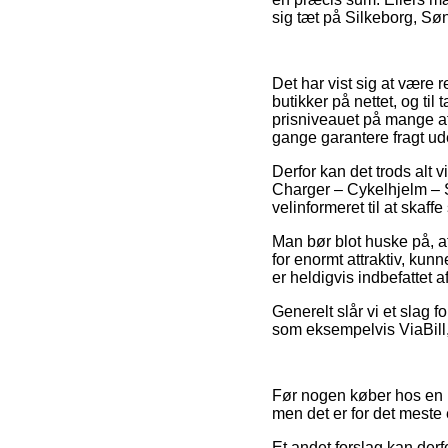
sig tæt på Silkeborg, Søn
Det har vist sig at være 
butikker på nettet, og ti
prisniveauet på mange af 
gange garantere fragt ud
Derfor kan det trods alt 
Charger – Cykelhjelm – S
velinformeret til at skaff
Man bør blot huske på, at
for enormt attraktiv, kun
er heldigvis indbefattet 
Generelt slår vi et slag 
som eksempelvis ViaBill, 
Før nogen køber hos en 
men det er for det meste 
Et andet forslag kan derf