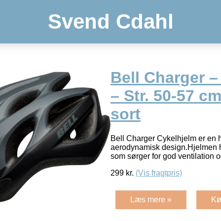
Svend Cdahl
Bell Charger –
– Str. 50-57 c
sort
Bell Charger Cykelhjelm er en hj
aerodynamisk design.Hjelmen ha
som sørger for god ventilation
299
kr.
(Vis fragtpris)
Læs mere »
Kø