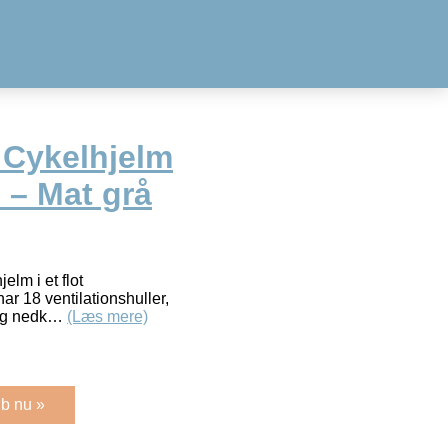
 Cykelhjelm
m – Mat grå
elm i et flot
r 18 ventilationshuller,
 og nedk…
(Læs mere)
b nu »