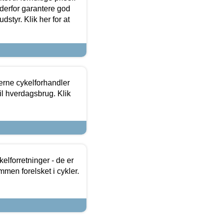
 derfor garantere god
dstyr. Klik her for at
erne cykelforhandler
til hverdagsbrug. Klik
lforretninger - de er
mmen forelsket i cykler.