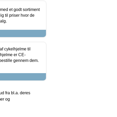
 med et godt sortiment
g til priser hvor de
alg.
f cykelhjelme til
lhjelme er CE-
 bestille gennem dem.
 fra bl.a. deres
mer og