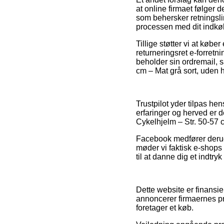
at online firmaet følger d
som behersker retningslin
processen med dit indkø
Tillige støtter vi at køb
returneringsret e-forret
beholder sin ordremail, s
cm – Mat grå sort, uden h
Trustpilot yder tilpas h
erfaringer og herved er de
Cykelhjelm – Str. 50-57 
Facebook medfører derudo
møder vi faktisk e-shop
til at danne dig et indtry
Dette website er finansie
annoncerer firmaernes pr
foretager et køb.