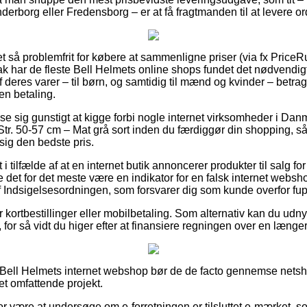
derborg eller Fredensborg – er at få fragtmanden til at levere o
ret så problemfrit for købere at sammenligne priser (via fx PriceR
l tak har de fleste Bell Helmets online shops fundet det nødvendi
deres varer – til børn, og samtidig til mænd og kvinder – betrag
en betaling.
vise sig gunstigt at kigge forbi nogle internet virksomheder i Danm
tr. 50-57 cm – Mat grå sort inden du færdiggør din shopping, s
e sig den bedste pris.
 i tilfælde af at en internet butik annoncerer produkter til salg f
ne det for det meste være en indikator for en falsk internet websh
af Indsigelsesordningen, som forsvarer dig som kunde overfor fup
for kortbestillinger eller mobilbetaling. Som alternativ kan du ud
for så vidt du higer efter at finansiere regningen over en længe
Bell Helmets internet webshop bør de de facto gennemse netsh
et omfattende projekt.
or være at undersøge om e-forretningen er tilsluttet e-mærket, s