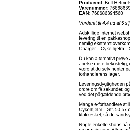
Producent:
Bell Helmet
Varenummer:
7686863
EAN:
768686394560
Vurderet til
4.4
ud af 5 st
Adskillige internet websho
levering til en pakkeshop
nemlig ekstremt overkomm
Charger – Cykelhjelm – S
Du kan alternativt prøve 
anelse mere bekostelig, 
være at du selv henter p
forhandlerens lager.
Leveringsdygtigheden på 
ordre om få sekunder, og 
ved det pågældende pro
Mange e-forhandlere stil
Cykelhjelm – Str. 50-57 
klokkeslæt, så de sandsyn
Nogle enkelte shops på n
en præcis sum. Ellers m