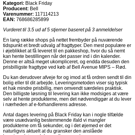
Kategori:
Black Friday
Producent:
Bell
Varenummer:
117114213
EAN:
768686285899
Vurderet til
3.5
ud af 5 stjerner baseret på
3
anmeldelser
En lang række shops på nettet frembyder på nuværende
tidspunkt et bredt udvalg af fragttyper. Den mest populære er
i øjeblikket at få leveret til en pakkeshop, hvor du så nemt
kan hente bestillingen når det passer ind i din kalender.
Denne er altså meget ukompliceret, og endda desuden den
prisbilligste fragttype ved køb af Bell Avenue MIPS – Rød.
Du kan derudover afveje for og imod at få ordren sendt til din
bolig eller til dit arbejde. Leveringsmetoden viser sig typisk
et hak mindre prisbillig, men omvendt særdeles praktisk.
Den billigste løsning til levering kan ikke modsiges at være
selv at hente produkterne, men det nødvendiggør at du lever
i nærheden af e-forhandlerens adresse.
Antal dages levering på Black Friday kan i nogle tilfælde
være usædvanlig bestemmende ifald vi mangler
produkterne om få sekunder, og i det øjemed er det
naturligvis aktuelt at du gransker den anslåede