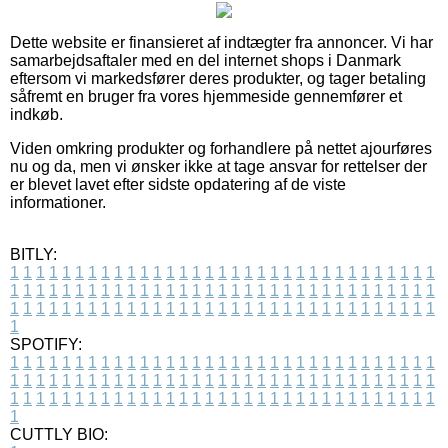
Dette website er finansieret af indtægter fra annoncer. Vi har
samarbejdsaftaler med en del internet shops i Danmark
eftersom vi markedsfører deres produkter, og tager betaling
såfremt en bruger fra vores hjemmeside gennemfører et
indkøb.
Viden omkring produkter og forhandlere på nettet ajourføres
nu og da, men vi ønsker ikke at tage ansvar for rettelser der
er blevet lavet efter sidste opdatering af de viste
informationer.
BITLY:
1
1
1
1
1
1
1
1
1
1
1
1
1
1
1
1
1
1
1
1
1
1
1
1
1
1
1
1
1
1
1
1
1
1
1
1
1
1
1
1
1
1
1
1
1
1
1
1
1
1
1
1
1
1
1
1
1
1
1
1
1
1
1
1
1
1
1
1
1
1
1
1
1
1
1
1
1
1
1
1
1
1
1
1
1
1
1
1
1
1
1
1
1
1
1
1
1
1
1
1
SPOTIFY:
1
1
1
1
1
1
1
1
1
1
1
1
1
1
1
1
1
1
1
1
1
1
1
1
1
1
1
1
1
1
1
1
1
1
1
1
1
1
1
1
1
1
1
1
1
1
1
1
1
1
1
1
1
1
1
1
1
1
1
1
1
1
1
1
1
1
1
1
1
1
1
1
1
1
1
1
1
1
1
1
1
1
1
1
1
1
1
1
1
1
1
1
1
1
1
1
1
1
1
1
CUTTLY BIO: