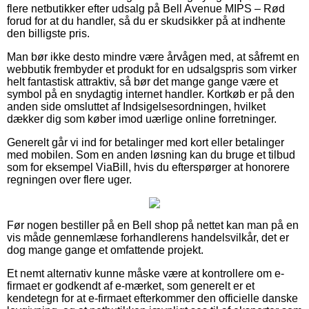
flere netbutikker efter udsalg på Bell Avenue MIPS – Rød
forud for at du handler, så du er skudsikker på at indhente
den billigste pris.
Man bør ikke desto mindre være årvågen med, at såfremt en
webbutik frembyder et produkt for en udsalgspris som virker
helt fantastisk attraktiv, så bør det mange gange være et
symbol på en snydagtig internet handler. Kortkøb er på den
anden side omsluttet af Indsigelsesordningen, hvilket
dækker dig som køber imod uærlige online forretninger.
Generelt går vi ind for betalinger med kort eller betalinger
med mobilen. Som en anden løsning kan du bruge et tilbud
som for eksempel ViaBill, hvis du efterspørger at honorere
regningen over flere uger.
Før nogen bestiller på en Bell shop på nettet kan man på en
vis måde gennemlæse forhandlerens handelsvilkår, det er
dog mange gange et omfattende projekt.
Et nemt alternativ kunne måske være at kontrollere om e-
firmaet er godkendt af e-mærket, som generelt er et
kendetegn for at e-firmaet efterkommer den officielle danske