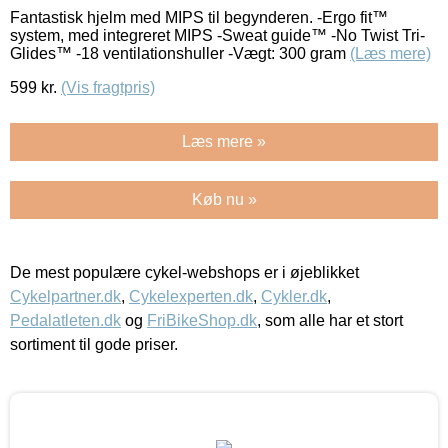
Fantastisk hjelm med MIPS til begynderen. -Ergo fit™
system, med integreret MIPS -Sweat guide™ -No Twist Tri-
Glides™ -18 ventilationshuller -Vægt: 300 gram
(Læs mere)
599
kr.
(Vis fragtpris)
Læs mere »
Køb nu »
De mest populære cykel-webshops er i øjeblikket
Cykelpartner.dk
,
Cykelexperten.dk
,
Cykler.dk
,
Pedalatleten.dk
og
FriBikeShop.dk
, som alle har et stort
sortiment til gode priser.