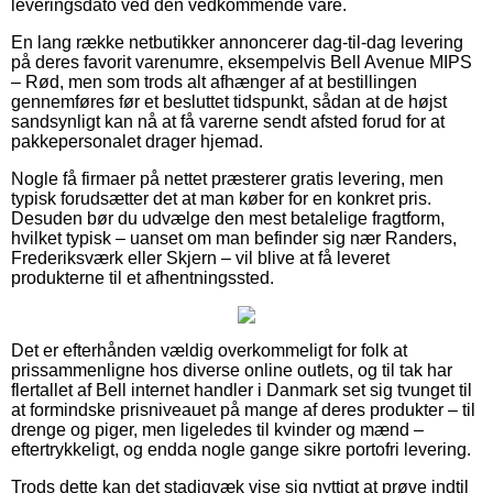
leveringsdato ved den vedkommende vare.
En lang række netbutikker annoncerer dag-til-dag levering
på deres favorit varenumre, eksempelvis Bell Avenue MIPS
– Rød, men som trods alt afhænger af at bestillingen
gennemføres før et besluttet tidspunkt, sådan at de højst
sandsynligt kan nå at få varerne sendt afsted forud for at
pakkepersonalet drager hjemad.
Nogle få firmaer på nettet præsterer gratis levering, men
typisk forudsætter det at man køber for en konkret pris.
Desuden bør du udvælge den mest betalelige fragtform,
hvilket typisk – uanset om man befinder sig nær Randers,
Frederiksværk eller Skjern – vil blive at få leveret
produkterne til et afhentningssted.
Det er efterhånden vældig overkommeligt for folk at
prissammenligne hos diverse online outlets, og til tak har
flertallet af Bell internet handler i Danmark set sig tvunget til
at formindske prisniveauet på mange af deres produkter – til
drenge og piger, men ligeledes til kvinder og mænd –
eftertrykkeligt, og endda nogle gange sikre portofri levering.
Trods dette kan det stadigvæk vise sig nyttigt at prøve indtil