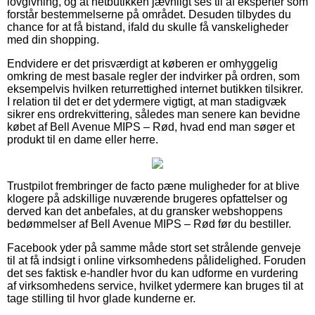
lovgivning, og at netbutikken jævnligt ses til af eksperter som
forstår bestemmelserne på området. Desuden tilbydes du
chance for at få bistand, ifald du skulle få vanskeligheder
med din shopping.
Endvidere er det prisværdigt at køberen er omhyggelig
omkring de mest basale regler der indvirker på ordren, som
eksempelvis hvilken returrettighed internet butikken tilsikrer.
I relation til det er det ydermere vigtigt, at man stadigvæk
sikrer ens ordrekvittering, således man senere kan bevidne
købet af Bell Avenue MIPS – Rød, hvad end man søger et
produkt til en dame eller herre.
Trustpilot frembringer de facto pæne muligheder for at blive
klogere på adskillige nuværende brugeres opfattelser og
derved kan det anbefales, at du gransker webshoppens
bedømmelser af Bell Avenue MIPS – Rød før du bestiller.
Facebook yder på samme måde stort set strålende genveje
til at få indsigt i online virksomhedens pålidelighed. Foruden
det ses faktisk e-handler hvor du kan udforme en vurdering
af virksomhedens service, hvilket ydermere kan bruges til at
tage stilling til hvor glade kunderne er.