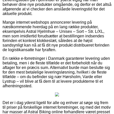
behøver dine nye produkter omgående, og derfor er det altså
afgørende at vi checker den anslåede leveringstid for det
aktuelle produkt.
Mange internet webshops annoncerer levering på
næstkommende hverdag på en lang række produkter,
eksempelvis Astral Hjelmhue – Unisex – Sort – Str. L/XL,
men som imidlertid forudsætter at bestillingen indsendes
forinden et konkret klokkeslæt, således at de højst
sandsynligt kan nå at få dit nye produkt distribueret forinden
de logistikansatte har fyraften.
En række e-forretninger i Danmark garanterer levering uden
betaling, men i de fleste tilfælde er det forbeholdt når du
aftager for en præcis sum. Alternativt burde man beslutte sig
for den mest betalelige leveringsløsning, hvilket i de fleste
tilfælde – om du befinder sig nær Hørsholm, Varde eller
Lystrup – vil blive at få dem til at levere produkterne til et
afhentningssted.
Det er i dag yderst ligetil for alle og enhver at søge sig frem
til priser på forskellige internet forretninger, og med det motiv
har masser af Astral Biking online forhandlere været presset