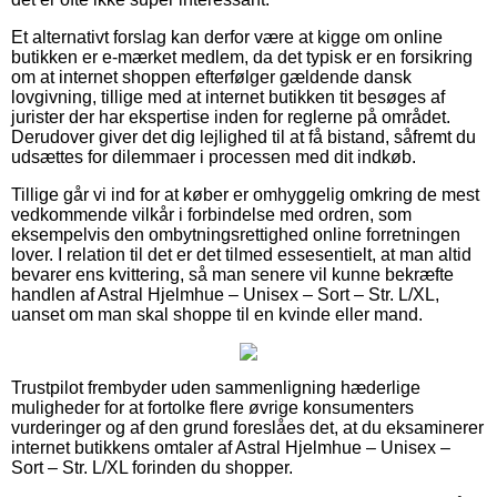
Et alternativt forslag kan derfor være at kigge om online
butikken er e-mærket medlem, da det typisk er en forsikring
om at internet shoppen efterfølger gældende dansk
lovgivning, tillige med at internet butikken tit besøges af
jurister der har ekspertise inden for reglerne på området.
Derudover giver det dig lejlighed til at få bistand, såfremt du
udsættes for dilemmaer i processen med dit indkøb.
Tillige går vi ind for at køber er omhyggelig omkring de mest
vedkommende vilkår i forbindelse med ordren, som
eksempelvis den ombytningsrettighed online forretningen
lover. I relation til det er det tilmed essesentielt, at man altid
bevarer ens kvittering, så man senere vil kunne bekræfte
handlen af Astral Hjelmhue – Unisex – Sort – Str. L/XL,
uanset om man skal shoppe til en kvinde eller mand.
Trustpilot frembyder uden sammenligning hæderlige
muligheder for at fortolke flere øvrige konsumenters
vurderinger og af den grund foreslåes det, at du eksaminerer
internet butikkens omtaler af Astral Hjelmhue – Unisex –
Sort – Str. L/XL forinden du shopper.