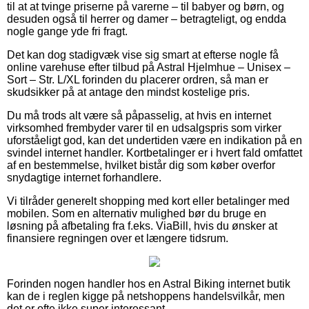
til at at tvinge priserne på varerne – til babyer og børn, og
desuden også til herrer og damer – betragteligt, og endda
nogle gange yde fri fragt.
Det kan dog stadigvæk vise sig smart at efterse nogle få
online varehuse efter tilbud på Astral Hjelmhue – Unisex –
Sort – Str. L/XL forinden du placerer ordren, så man er
skudsikker på at antage den mindst kostelige pris.
Du må trods alt være så påpasselig, at hvis en internet
virksomhed frembyder varer til en udsalgspris som virker
uforståeligt god, kan det undertiden være en indikation på en
svindel internet handler. Kortbetalinger er i hvert fald omfattet
af en bestemmelse, hvilket bistår dig som køber overfor
snydagtige internet forhandlere.
Vi tilråder generelt shopping med kort eller betalinger med
mobilen. Som en alternativ mulighed bør du bruge en
løsning på afbetaling fra f.eks. ViaBill, hvis du ønsker at
finansiere regningen over et længere tidsrum.
Forinden nogen handler hos en Astral Biking internet butik
kan de i reglen kigge på netshoppens handelsvilkår, men
det er ofte ikke super interessant.