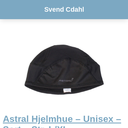
Svend Cdahl
Astral Hjelmhue – Unisex –