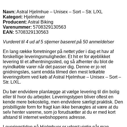
Navn:
Astral Hjelmhue – Unisex – Sort – Str. L/XL
Kategori:
Hjelmhuer
Producent:
Astral Biking
Varenummer:
5708329130563
EAN:
5708329130563
Vurderet til
4
ud af 5 stjerner baseret på
50
anmeldelser
En lang række forretninger på nettet yder i dag et hav af
forskellige leveringsmuligheder. Et hit er for øjeblikket
levering til et afhentningssted, og så afhenter du blot de
nyindkøbte varer når det passer dig. Denne er jo ret
gnidningsløs, samt endda tilmed den mest letkøbte
leveringsform ved køb af Astral Hjelmhue – Unisex – Sort –
Str. L/XL.
Du bør endvidere planlægge at vælge levering til din bolig
eller til hvor du arbejder. Leveringstypen bliver oftest en
kende mere bekostelig, men endvidere særligt praktisk. Den
prisbilligste form for fragt kan ikke benægtes at være at du
selv henter varerne, som jo forudsætter at du er med kort
afstand til internet webshoppens adresse.
Leveringstiden på Hjelmhuer er yderst vigtig når man