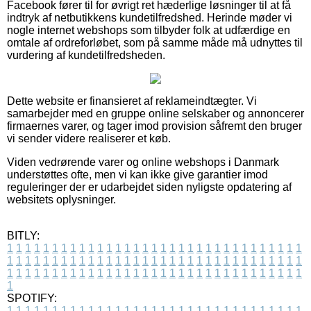
Facebook fører til for øvrigt ret hæderlige løsninger til at få
indtryk af netbutikkens kundetilfredshed. Herinde møder vi
nogle internet webshops som tilbyder folk at udfærdige en
omtale af ordreforløbet, som på samme måde må udnyttes til
vurdering af kundetilfredsheden.
Dette website er finansieret af reklameindtægter. Vi
samarbejder med en gruppe online selskaber og annoncerer
firmaernes varer, og tager imod provision såfremt den bruger
vi sender videre realiserer et køb.
Viden vedrørende varer og online webshops i Danmark
understøttes ofte, men vi kan ikke give garantier imod
reguleringer der er udarbejdet siden nyligste opdatering af
websitets oplysninger.
BITLY:
1
1
1
1
1
1
1
1
1
1
1
1
1
1
1
1
1
1
1
1
1
1
1
1
1
1
1
1
1
1
1
1
1
1
1
1
1
1
1
1
1
1
1
1
1
1
1
1
1
1
1
1
1
1
1
1
1
1
1
1
1
1
1
1
1
1
1
1
1
1
1
1
1
1
1
1
1
1
1
1
1
1
1
1
1
1
1
1
1
1
1
1
1
1
1
1
1
1
1
1
SPOTIFY:
1
1
1
1
1
1
1
1
1
1
1
1
1
1
1
1
1
1
1
1
1
1
1
1
1
1
1
1
1
1
1
1
1