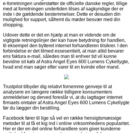
e-forretningen understøtter de officielle danske regler, tillige
med at forretningen undertiden tilses af sagkyndige der er
inde i de gældende bestemmelser. Dette er desuden din
mulighed for support, såfremt du møder besvær med din
shopping.
Udover dette er det en hjælp at man er vidende om de
vigtigste retningslinjer der kan have betydning for handlen,
til eksempel den bytteret internet forhandleren tilsikrer. I den
forbindelse er det tilmed essesentielt, at man altid bevarer
ens faktura e-mail, således man til enhver tid vil kunne
bevidne sit køb af Astra Angel Eyes 600 Lumens Cykellygte,
hvad end man søger efter varer til en kvinde eller mand.
Trustpilot tilbyder dig relativt fornemme genveje til at
analysere en længere række tidligere konsumenters
anmeldelser og derved foreslår vi, at du iagttager internet
firmaets omtaler af Astra Angel Eyes 600 Lumens Cykellygte
før du lægger din bestilling.
Facebook fører til lige så vel en række hensigtsmæssige
metoder til at få et kig ind i online virksomhedens popularitet.
Her er der en del online forhandlere som giver kunderne