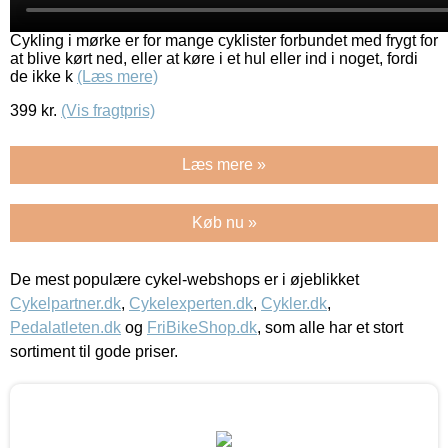
Cykling i mørke er for mange cyklister forbundet med frygt for
at blive kørt ned, eller at køre i et hul eller ind i noget, fordi
de ikke k
(Læs mere)
399
kr.
(Vis fragtpris)
Læs mere »
Køb nu »
De mest populære cykel-webshops er i øjeblikket
Cykelpartner.dk
,
Cykelexperten.dk
,
Cykler.dk
,
Pedalatleten.dk
og
FriBikeShop.dk
, som alle har et stort
sortiment til gode priser.