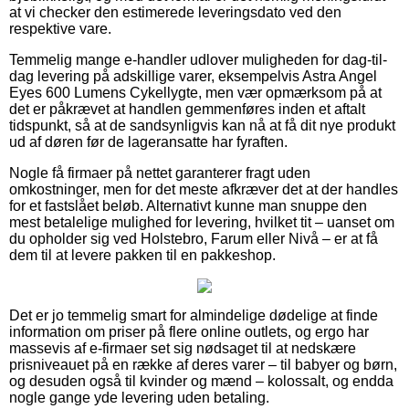
at vi checker den estimerede leveringsdato ved den
respektive vare.
Temmelig mange e-handler udlover muligheden for dag-til-
dag levering på adskillige varer, eksempelvis Astra Angel
Eyes 600 Lumens Cykellygte, men vær opmærksom på at
det er påkrævet at handlen gemmenføres inden et aftalt
tidspunkt, så at de sandsynligvis kan nå at få dit nye produkt
ud af døren før de lageransatte har fyraften.
Nogle få firmaer på nettet garanterer fragt uden
omkostninger, men for det meste afkræver det at der handles
for et fastslået beløb. Alternativt kunne man snuppe den
mest betalelige mulighed for levering, hvilket tit – uanset om
du opholder sig ved Holstebro, Farum eller Nivå – er at få
dem til at levere pakken til en pakkeshop.
Det er jo temmelig smart for almindelige dødelige at finde
information om priser på flere online outlets, og ergo har
massevis af e-firmaer set sig nødsaget til at nedskære
prisniveauet på en række af deres varer – til babyer og børn,
og desuden også til kvinder og mænd – kolossalt, og endda
nogle gange yde levering uden betaling.