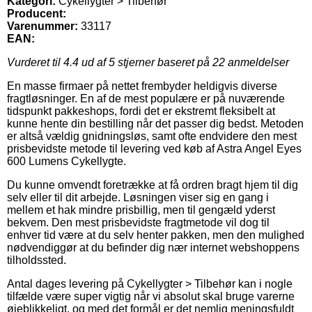
Kategori:
Cykellygter > Tilbehør
Producent:
Varenummer:
33117
EAN:
Vurderet til
4.4
ud af 5 stjerner baseret på
22
anmeldelser
En masse firmaer på nettet frembyder heldigvis diverse
fragtløsninger. En af de mest populære er på nuværende
tidspunkt pakkeshops, fordi det er ekstremt fleksibelt at
kunne hente din bestilling når det passer dig bedst. Metoden
er altså vældig gnidningsløs, samt ofte endvidere den mest
prisbevidste metode til levering ved køb af Astra Angel Eyes
600 Lumens Cykellygte.
Du kunne omvendt foretrække at få ordren bragt hjem til dig
selv eller til dit arbejde. Løsningen viser sig en gang i
mellem et hak mindre prisbillig, men til gengæld yderst
bekvem. Den mest prisbevidste fragtmetode vil dog til
enhver tid være at du selv henter pakken, men den mulighed
nødvendiggør at du befinder dig nær internet webshoppens
tilholdssted.
Antal dages levering på Cykellygter > Tilbehør kan i nogle
tilfælde være super vigtig når vi absolut skal bruge varerne
øjeblikkeligt, og med det formål er det nemlig meningsfuldt