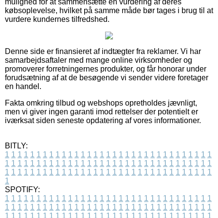
mulighed for at sammensætte en vurdering af deres
købsoplevelse, hvilket på samme måde bør tages i brug til at
vurdere kundernes tilfredshed.
Denne side er finansieret af indtægter fra reklamer. Vi har
samarbejdsaftaler med mange online virksomheder og
promoverer forretningernes produkter, og får honorar under
forudsætning af at de besøgende vi sender videre foretager
en handel.
Fakta omkring tilbud og webshops opretholdes jævnligt,
men vi giver ingen garanti imod rettelser der potentielt er
iværksat siden seneste opdatering af vores informationer.
BITLY:
1
1
1
1
1
1
1
1
1
1
1
1
1
1
1
1
1
1
1
1
1
1
1
1
1
1
1
1
1
1
1
1
1
1
1
1
1
1
1
1
1
1
1
1
1
1
1
1
1
1
1
1
1
1
1
1
1
1
1
1
1
1
1
1
1
1
1
1
1
1
1
1
1
1
1
1
1
1
1
1
1
1
1
1
1
1
1
1
1
1
1
1
1
1
1
1
1
1
1
1
SPOTIFY:
1
1
1
1
1
1
1
1
1
1
1
1
1
1
1
1
1
1
1
1
1
1
1
1
1
1
1
1
1
1
1
1
1
1
1
1
1
1
1
1
1
1
1
1
1
1
1
1
1
1
1
1
1
1
1
1
1
1
1
1
1
1
1
1
1
1
1
1
1
1
1
1
1
1
1
1
1
1
1
1
1
1
1
1
1
1
1
1
1
1
1
1
1
1
1
1
1
1
1