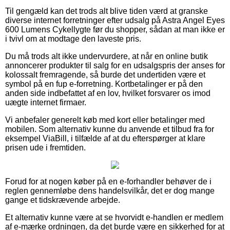
Til gengæld kan det trods alt blive tiden værd at granske
diverse internet forretninger efter udsalg på Astra Angel Eyes
600 Lumens Cykellygte før du shopper, sådan at man ikke er
i tvivl om at modtage den laveste pris.
Du må trods alt ikke undervurdere, at når en online butik
annoncerer produkter til salg for en udsalgspris der anses for
kolossalt fremragende, så burde det undertiden være et
symbol på en fup e-forretning. Kortbetalinger er på den
anden side indbefattet af en lov, hvilket forsvarer os imod
uægte internet firmaer.
Vi anbefaler generelt køb med kort eller betalinger med
mobilen. Som alternativ kunne du anvende et tilbud fra for
eksempel ViaBill, i tilfælde af at du efterspørger at klare
prisen ude i fremtiden.
Forud for at nogen køber på en e-forhandler behøver de i
reglen gennemløbe dens handelsvilkår, det er dog mange
gange et tidskrævende arbejde.
Et alternativ kunne være at se hvorvidt e-handlen er medlem
af e-mærke ordningen, da det burde være en sikkerhed for at