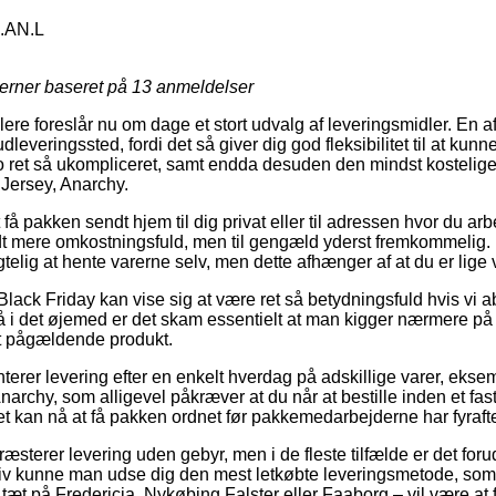
0.AN.L
jerner baseret på
13
anmeldelser
lere foreslår nu om dage et stort udvalg af leveringsmidler. En 
t udleveringssted, fordi det så giver dig god fleksibilitet til at ku
 jo ret så ukompliceret, samt endda desuden den mindst kostelige
Jersey, Anarchy.
 få pakken sendt hjem til dig privat eller til adressen hvor du ar
lidt mere omkostningsfuld, men til gengæld yderst fremkommelig.
telig at hente varerne selv, men dette afhænger af at du er lig
lack Friday kan vise sig at være ret så betydningsfuld hvis vi a
 så i det øjemed er det skam essentielt at man kigger nærmere på
et pågældende produkt.
nterer levering efter en enkelt hverdag på adskillige varer, eks
archy, som alligevel påkræver at du når at bestille inden et fas
ret kan nå at få pakken ordnet før pakkemedarbejderne har fyraft
ræsterer levering uden gebyr, men i de fleste tilfælde er det forud
tiv kunne man udse dig den mest letkøbte leveringsmetode, som i
tæt på Fredericia, Nykøbing Falster eller Faaborg – vil være at få 