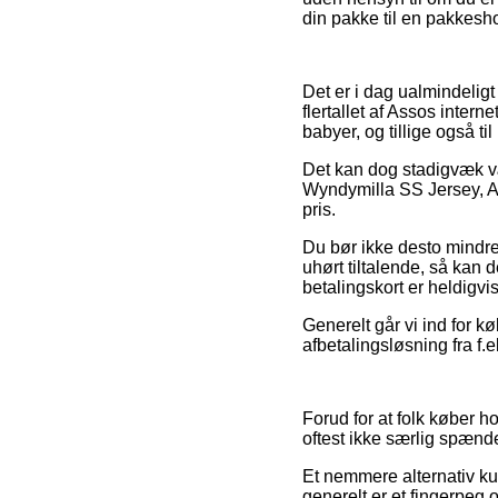
din pakke til en pakkesh
Det er i dag ualmindeligt
flertallet af Assos inter
babyer, og tillige også t
Det kan dog stadigvæk vær
Wyndymilla SS Jersey, An
pris.
Du bør ikke desto mindre
uhørt tiltalende, så kan 
betalingskort er heldigvi
Generelt går vi ind for 
afbetalingsløsning fra f.e
Forud for at folk køber 
oftest ikke særlig spænd
Et nemmere alternativ ku
generelt er et fingerpeg 