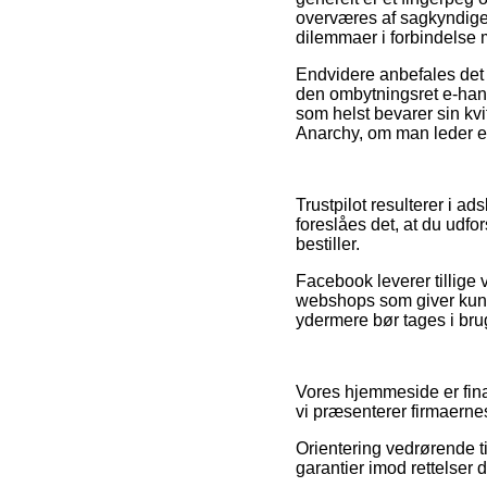
overværes af sagkyndige s
dilemmaer i forbindelse 
Endvidere anbefales det 
den ombytningsret e-han
som helst bevarer sin kv
Anarchy, om man leder eft
Trustpilot resulterer i a
foreslåes det, at du udfo
bestiller.
Facebook leverer tillige 
webshops som giver kund
ydermere bør tages i brug
Vores hjemmeside er finan
vi præsenterer firmaernes
Orientering vedrørende ti
garantier imod rettelser 