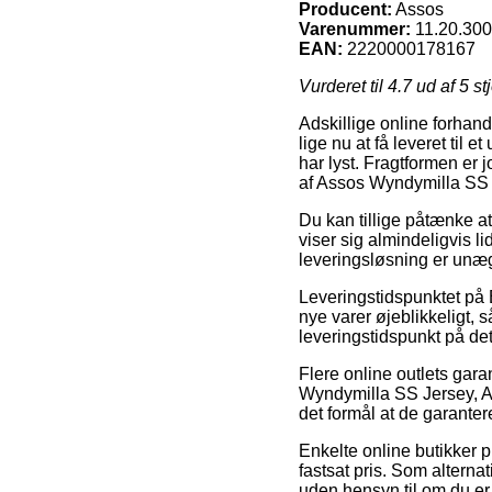
Producent:
Assos
Varenummer:
11.20.30
EAN:
2220000178167
Vurderet til
4.7
ud af 5 st
Adskillige online forhand
lige nu at få leveret til e
har lyst. Fragtformen er
af Assos Wyndymilla SS 
Du kan tillige påtænke at
viser sig almindeligvis 
leveringsløsning er unæg
Leveringstidspunktet på B
nye varer øjeblikkeligt,
leveringstidspunkt på d
Flere online outlets gara
Wyndymilla SS Jersey, An
det formål at de garante
Enkelte online butikker p
fastsat pris. Som alterna
uden hensyn til om du er 