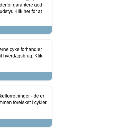
 derfor garantere god
dstyr. Klik her for at
erne cykelforhandler
til hverdagsbrug. Klik
lforretninger - de er
mmen forelsket i cykler.