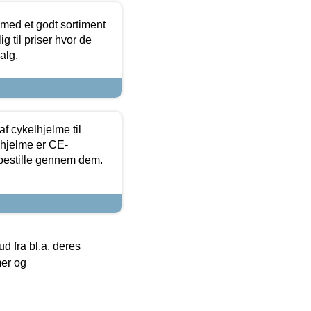
 med et godt sortiment
g til priser hvor de
alg.
f cykelhjelme til
lhjelme er CE-
 bestille gennem dem.
 fra bl.a. deres
mer og