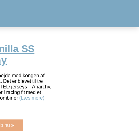
illa SS
hy
rbejde med kongen af
Det er blevet til tre
ITED jerseys – Anarchy,
i racing fit med et
 kombiner
(Læs mere)
b nu »