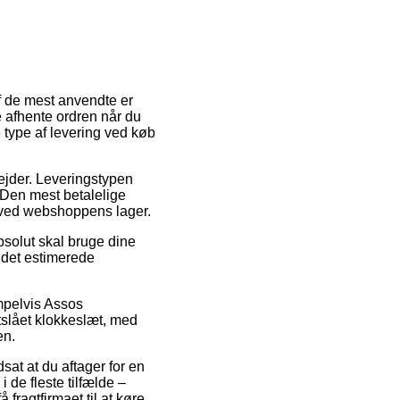
af de mest anvendte er
nne afhente ordren når du
 type af levering ved køb
bejder. Leveringstypen
 Den mest betalelige
e ved webshoppens lager.
bsolut skal bruge dine
 det estimerede
empelvis Assos
tslået klokkeslæt, med
en.
sat at du aftager for en
 de fleste tilfælde –
fragtfirmaet til at køre