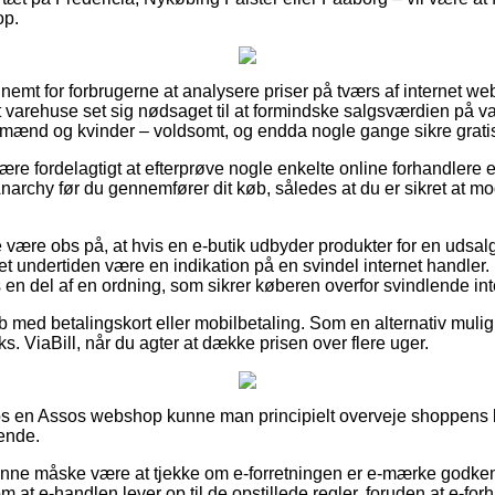
op.
 nemt for forbrugerne at analysere priser på tværs af internet we
net varehuse set sig nødsaget til at formindske salgsværdien på va
il mænd og kvinder – voldsomt, og endda nogle gange sikre gratis
e fordelagtigt at efterprøve nogle enkelte online forhandlere e
archy før du gennemfører dit køb, således at du er sikret at m
 være obs på, at hvis en e-butik udbyder produkter for en udsal
det undertiden være en indikation på en svindel internet handler.
s en del af en ordning, som sikrer køberen overfor svindlende inte
køb med betalingskort eller mobilbetaling. Som en alternativ mul
ks. ViaBill, når du agter at dække prisen over flere uger.
hos en Assos webshop kunne man principielt overveje shoppens b
ende.
nne måske være at tjekke om e-forretningen er e-mærke godkend
om at e-handlen lever op til de opstillede regler, foruden at e-for