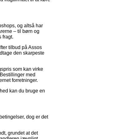
bshops, og altså har
rerne – til børn og
 fragt.
fter tilbud på Assos
odtage den skarpeste
gspris som kan virke
 Bestillinger med
rnet forretninger.
ighed kan du bruge en
etingelser, dog er det
t, grundet at det
handleren jævnligt