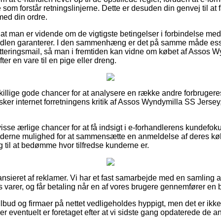
om forstår retningslinjerne. Dette er desuden din genvej til at f
med din ordre.
at man er vidende om de vigtigste betingelser i forbindelse me
dlen garanterer. I den sammenhæng er det på samme måde esse
itteringsmail, så man i fremtiden kan vidne om købet af Assos 
er en vare til en pige eller dreng.
dskillige gode chancer for at analysere en række andre forbruger
rsker internet forretningens kritik af Assos Wyndymilla SS Jerse
visse ærlige chancer for at få indsigt i e-forhandlerens kundefo
erne mulighed for at sammensætte en anmeldelse af deres køb
 til at bedømme hvor tilfredse kunderne er.
sieret af reklamer. Vi har et fast samarbejde med en samling af 
 varer, og får betaling når en af vores brugere gennemfører en be
lbud og firmaer på nettet vedligeholdes hyppigt, men det er ikke 
der eventuelt er foretaget efter at vi sidste gang opdaterede de a