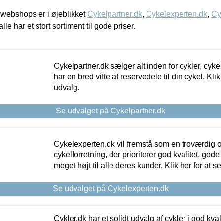
webshops er i øjeblikket
Cykelpartner.dk
,
Cykelexperten.dk
,
Cy
alle har et stort sortiment til gode priser.
Cykelpartner.dk sælger alt inden for cykler, cyke
har en bred vifte af reservedele til din cykel. Klik
udvalg.
Se udvalget på Cykelpartner.dk
Cykelexperten.dk vil fremstå som en troværdig o
cykelforretning, der prioriterer god kvalitet, god
meget højt til alle deres kunder. Klik her for at s
Se udvalget på Cykelexperten.dk
Cykler.dk har et solidt udvalg af cykler i god kvalit