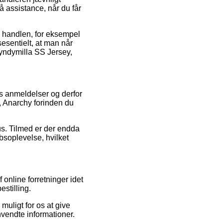
å assistance, når du får
d handlen, for eksempel
sentielt, at man når
Wyndymilla SS Jersey,
es anmeldelser og derfor
y, Anarchy forinden du
kus. Tilmed er der endda
soplevelse, hvilket
online forretninger idet
stilling.
muligt for os at give
nvendte informationer.