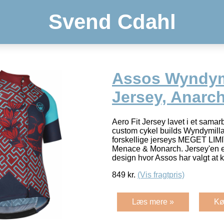
Svend Cdahl
Assos Wyndym
Jersey, Anarc
Aero Fit Jersey lavet i et sama
custom cykel builds Wyndymilla. 
forskellige jerseys MEGET LIM
Menace & Monarch. Jersey'en er 
design hvor Assos har valgt at
849
kr.
(Vis fragtpris)
Læs mere »
Kø