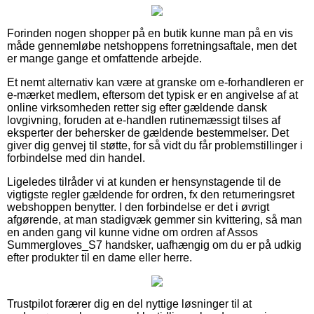
Forinden nogen shopper på en butik kunne man på en vis
måde gennemløbe netshoppens forretningsaftale, men det
er mange gange et omfattende arbejde.
Et nemt alternativ kan være at granske om e-forhandleren er
e-mærket medlem, eftersom det typisk er en angivelse af at
online virksomheden retter sig efter gældende dansk
lovgivning, foruden at e-handlen rutinemæssigt tilses af
eksperter der behersker de gældende bestemmelser. Det
giver dig genvej til støtte, for så vidt du får problemstillinger i
forbindelse med din handel.
Ligeledes tilråder vi at kunden er hensynstagende til de
vigtigste regler gældende for ordren, fx den returneringsret
webshoppen benytter. I den forbindelse er det i øvrigt
afgørende, at man stadigvæk gemmer sin kvittering, så man
en anden gang vil kunne vidne om ordren af Assos
Summergloves_S7 handsker, uafhængig om du er på udkig
efter produkter til en dame eller herre.
Trustpilot forærer dig en del nyttige løsninger til at