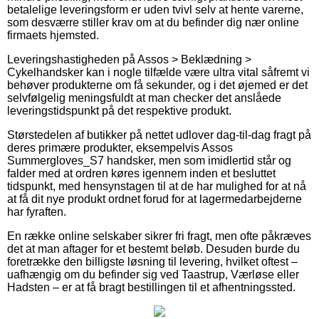
betalelige leveringsform er uden tvivl selv at hente varerne,
som desværre stiller krav om at du befinder dig nær online
firmaets hjemsted.
Leveringshastigheden på Assos > Beklædning >
Cykelhandsker kan i nogle tilfælde være ultra vital såfremt vi
behøver produkterne om få sekunder, og i det øjemed er det
selvfølgelig meningsfuldt at man checker det anslåede
leveringstidspunkt på det respektive produkt.
Størstedelen af butikker på nettet udlover dag-til-dag fragt på
deres primære produkter, eksempelvis Assos
Summergloves_S7 handsker, men som imidlertid står og
falder med at ordren køres igennem inden et besluttet
tidspunkt, med hensynstagen til at de har mulighed for at nå
at få dit nye produkt ordnet forud for at lagermedarbejderne
har fyraften.
En række online selskaber sikrer fri fragt, men ofte påkræves
det at man aftager for et bestemt beløb. Desuden burde du
foretrække den billigste løsning til levering, hvilket oftest –
uafhængig om du befinder sig ved Taastrup, Værløse eller
Hadsten – er at få bragt bestillingen til et afhentningssted.