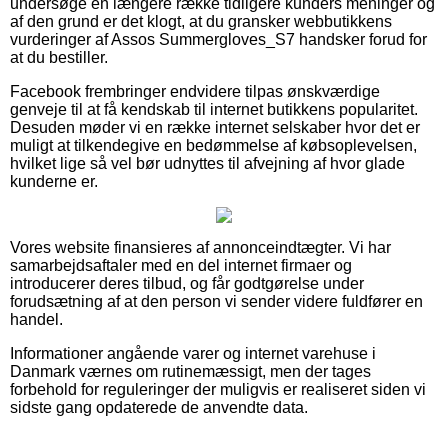
undersøge en længere række tidligere kunders meninger og
af den grund er det klogt, at du gransker webbutikkens
vurderinger af Assos Summergloves_S7 handsker forud for
at du bestiller.
Facebook frembringer endvidere tilpas ønskværdige
genveje til at få kendskab til internet butikkens popularitet.
Desuden møder vi en række internet selskaber hvor det er
muligt at tilkendegive en bedømmelse af købsoplevelsen,
hvilket lige så vel bør udnyttes til afvejning af hvor glade
kunderne er.
Vores website finansieres af annonceindtægter. Vi har
samarbejdsaftaler med en del internet firmaer og
introducerer deres tilbud, og får godtgørelse under
forudsætning af at den person vi sender videre fuldfører en
handel.
Informationer angående varer og internet varehuse i
Danmark værnes om rutinemæssigt, men der tages
forbehold for reguleringer der muligvis er realiseret siden vi
sidste gang opdaterede de anvendte data.