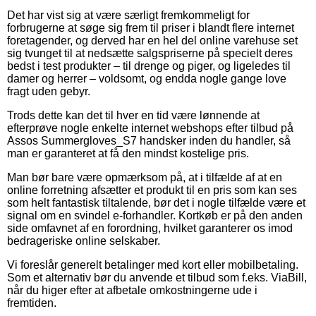
Det har vist sig at være særligt fremkommeligt for
forbrugerne at søge sig frem til priser i blandt flere internet
foretagender, og derved har en hel del online varehuse set
sig tvunget til at nedsætte salgspriserne på specielt deres
bedst i test produkter – til drenge og piger, og ligeledes til
damer og herrer – voldsomt, og endda nogle gange love
fragt uden gebyr.
Trods dette kan det til hver en tid være lønnende at
efterprøve nogle enkelte internet webshops efter tilbud på
Assos Summergloves_S7 handsker inden du handler, så
man er garanteret at få den mindst kostelige pris.
Man bør bare være opmærksom på, at i tilfælde af at en
online forretning afsætter et produkt til en pris som kan ses
som helt fantastisk tiltalende, bør det i nogle tilfælde være et
signal om en svindel e-forhandler. Kortkøb er på den anden
side omfavnet af en forordning, hvilket garanterer os imod
bedrageriske online selskaber.
Vi foreslår generelt betalinger med kort eller mobilbetaling.
Som et alternativ bør du anvende et tilbud som f.eks. ViaBill,
når du higer efter at afbetale omkostningerne ude i
fremtiden.