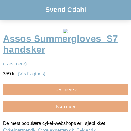
Svend Cdahl
Assos Summergloves_S7
handsker
(Læs mere)
359
kr.
(Vis fragtpris)
Læs mere »
Køb nu »
De mest populære cykel-webshops er i øjeblikket
Cykelpartner.dk
,
Cykelexperten.dk
,
Cykler.dk
,