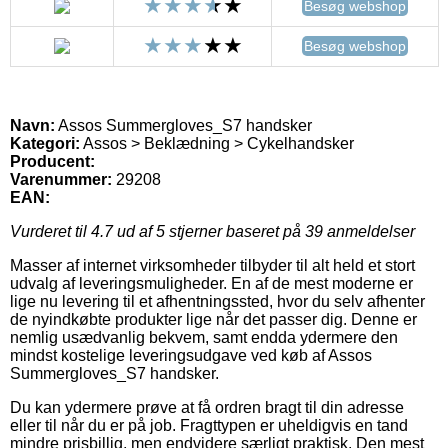
Besøg webshop
Besøg webshop
Navn:
Assos Summergloves_S7 handsker
Kategori:
Assos > Beklædning > Cykelhandsker
Producent:
Varenummer:
29208
EAN:
Vurderet til
4.7
ud af 5 stjerner baseret på
39
anmeldelser
Masser af internet virksomheder tilbyder til alt held et stort
udvalg af leveringsmuligheder. En af de mest moderne er
lige nu levering til et afhentningssted, hvor du selv afhenter
de nyindkøbte produkter lige når det passer dig. Denne er
nemlig usædvanlig bekvem, samt endda ydermere den
mindst kostelige leveringsudgave ved køb af Assos
Summergloves_S7 handsker.
Du kan ydermere prøve at få ordren bragt til din adresse
eller til når du er på job. Fragttypen er uheldigvis en tand
mindre prisbillig, men endvidere særligt praktisk. Den mest