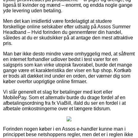
ligeså til kvinder og mænd – enormt, og endda nogle gange
yde levering uden betaling.
Men det kan imidlertid være fordelagtigt at studere
forskellige online selskaber efter udsalg på Assos Summer
Headband – Hvid forinden du gennemfører din handel,
således at du er skudsikker på at antage den mest attraktive
pris.
Man bør ikke desto mindre være omhyggelig med, at såfremt
en internet forhandler udlover bedst i test varer for en
salgspris som kan virke utopisk favorabel, burde det mange
gange være et karakteristika der viser en fup shop. Kortkøb
er trods alt dækket ind under en orden, der værner dig som
køber overfor uoprigtige online firmaer.
Vi slår generelt et slag for betalinger med kort eller
MobilePay. Som et alternativ burde du drage fordel af en
afbetalingsordning fra fx ViaBill, ifald du ser en fordel i at
afbetale omkostningerne over et længere tidsrum.
Forinden nogen køber i en Assos e-handler kunne man i
princippet bese netshoppens regler, men det er i reglen ikke