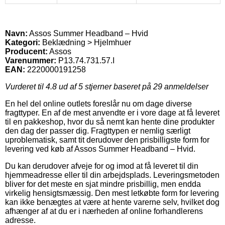
Navn:
Assos Summer Headband – Hvid
Kategori:
Beklædning > Hjelmhuer
Producent:
Assos
Varenummer:
P13.74.731.57.I
EAN:
2220000191258
Vurderet til
4.8
ud af 5 stjerner baseret på
29
anmeldelser
En hel del online outlets foreslår nu om dage diverse
fragttyper. En af de mest anvendte er i vore dage at få leveret
til en pakkeshop, hvor du så nemt kan hente dine produkter
den dag der passer dig. Fragttypen er nemlig særligt
uproblematisk, samt tit derudover den prisbilligste form for
levering ved køb af Assos Summer Headband – Hvid.
Du kan derudover afveje for og imod at få leveret til din
hjemmeadresse eller til din arbejdsplads. Leveringsmetoden
bliver for det meste en sjat mindre prisbillig, men endda
virkelig hensigtsmæssig. Den mest letkøbte form for levering
kan ikke benægtes at være at hente varerne selv, hvilket dog
afhænger af at du er i nærheden af online forhandlerens
adresse.