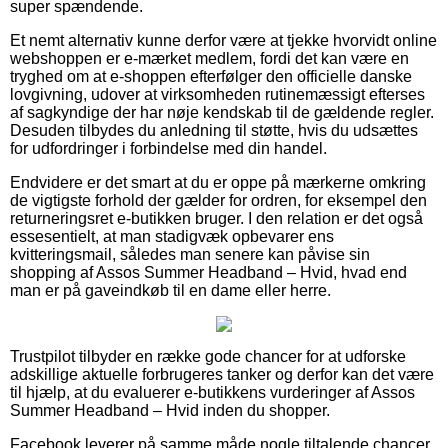
super spændende.
Et nemt alternativ kunne derfor være at tjekke hvorvidt online
webshoppen er e-mærket medlem, fordi det kan være en
tryghed om at e-shoppen efterfølger den officielle danske
lovgivning, udover at virksomheden rutinemæssigt efterses
af sagkyndige der har nøje kendskab til de gældende regler.
Desuden tilbydes du anledning til støtte, hvis du udsættes
for udfordringer i forbindelse med din handel.
Endvidere er det smart at du er oppe på mærkerne omkring
de vigtigste forhold der gælder for ordren, for eksempel den
returneringsret e-butikken bruger. I den relation er det også
essesentielt, at man stadigvæk opbevarer ens
kvitteringsmail, således man senere kan påvise sin
shopping af Assos Summer Headband – Hvid, hvad end
man er på gaveindkøb til en dame eller herre.
Trustpilot tilbyder en række gode chancer for at udforske
adskillige aktuelle forbrugeres tanker og derfor kan det være
til hjælp, at du evaluerer e-butikkens vurderinger af Assos
Summer Headband – Hvid inden du shopper.
Facebook leverer på samme måde nogle tiltalende chancer