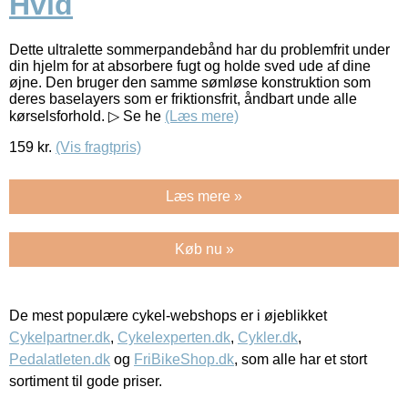
Hvid
Dette ultralette sommerpandebånd har du problemfrit under
din hjelm for at absorbere fugt og holde sved ude af dine
øjne. Den bruger den samme sømløse konstruktion som
deres baselayers som er friktionsfrit, åndbart unde alle
kørselsforhold. ▷ Se he
(Læs mere)
159
kr.
(Vis fragtpris)
Læs mere »
Køb nu »
De mest populære cykel-webshops er i øjeblikket
Cykelpartner.dk
,
Cykelexperten.dk
,
Cykler.dk
,
Pedalatleten.dk
og
FriBikeShop.dk
, som alle har et stort
sortiment til gode priser.