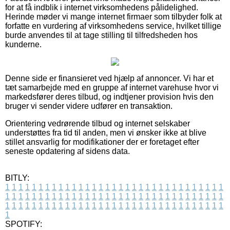
for at få indblik i internet virksomhedens pålidelighed.
Herinde møder vi mange internet firmaer som tilbyder folk at
forfatte en vurdering af virksomhedens service, hvilket tillige
burde anvendes til at tage stilling til tilfredsheden hos
kunderne.
Denne side er finansieret ved hjælp af annoncer. Vi har et
tæt samarbejde med en gruppe af internet varehuse hvor vi
markedsfører deres tilbud, og indtjener provision hvis den
bruger vi sender videre udfører en transaktion.
Orientering vedrørende tilbud og internet selskaber
understøttes fra tid til anden, men vi ønsker ikke at blive
stillet ansvarlig for modifikationer der er foretaget efter
seneste opdatering af sidens data.
BITLY:
1
1
1
1
1
1
1
1
1
1
1
1
1
1
1
1
1
1
1
1
1
1
1
1
1
1
1
1
1
1
1
1
1
1
1
1
1
1
1
1
1
1
1
1
1
1
1
1
1
1
1
1
1
1
1
1
1
1
1
1
1
1
1
1
1
1
1
1
1
1
1
1
1
1
1
1
1
1
1
1
1
1
1
1
1
1
1
1
1
1
1
1
1
1
1
1
1
1
1
1
SPOTIFY: