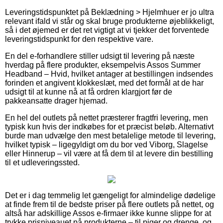
Leveringstidspunktet på Beklædning > Hjelmhuer er jo ultra
relevant ifald vi står og skal bruge produkterne øjeblikkeligt,
så i det øjemed er det ret vigtigt at vi tjekker det forventede
leveringstidspunkt for den respektive vare.
En del e-forhandlere stiller udsigt til levering på næste
hverdag på flere produkter, eksempelvis Assos Summer
Headband – Hvid, hvilket antager at bestillingen indsendes
forinden et angivent klokkeslæt, med det formål at de har
udsigt til at kunne nå at få ordren klargjort før de
pakkeansatte drager hjemad.
En hel del outlets på nettet præsterer fragtfri levering, men
typisk kun hvis der indkøbes for et præcist beløb. Alternativt
burde man udvælge den mest betalelige metode til levering,
hvilket typisk – ligegyldigt om du bor ved Viborg, Slagelse
eller Hinnerup – vil være at få dem til at levere din bestilling
til et udleveringssted.
Det er i dag temmelig let gængeligt for almindelige dødelige
at finde frem til de bedste priser på flere outlets på nettet, og
altså har adskillige Assos e-firmaer ikke kunne slippe for at
trykke prisniveauet på produkterne – til piger og drenge, og