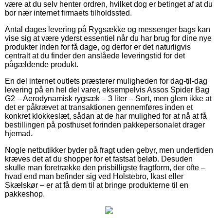
være at du selv henter ordren, hvilket dog er betinget af at du
bor nær internet firmaets tilholdssted.
Antal dages levering på Rygsække og messenger bags kan
vise sig at være yderst essentiel når du har brug for dine nye
produkter inden for få dage, og derfor er det naturligvis
centralt at du finder den anslåede leveringstid for det
pågældende produkt.
En del internet outlets præsterer muligheden for dag-til-dag
levering på en hel del varer, eksempelvis Assos Spider Bag
G2 – Aerodynamisk rygsæk – 3 liter – Sort, men glem ikke at
det er påkrævet at transaktionen gennemføres inden et
konkret klokkeslæt, sådan at de har mulighed for at nå at få
bestillingen på posthuset forinden pakkepersonalet drager
hjemad.
Nogle netbutikker byder på fragt uden gebyr, men undertiden
kræves det at du shopper for et fastsat beløb. Desuden
skulle man foretrække den prisbilligste fragtform, der ofte –
hvad end man befinder sig ved Holstebro, Ikast eller
Skælskør – er at få dem til at bringe produkterne til en
pakkeshop.