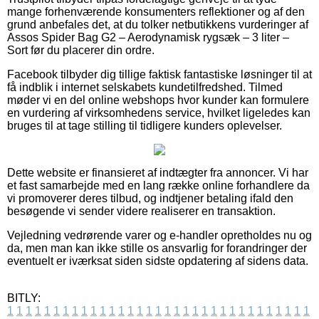
mange forhenværende konsumenters reflektioner og af den
grund anbefales det, at du tolker netbutikkens vurderinger af
Assos Spider Bag G2 – Aerodynamisk rygsæk – 3 liter –
Sort før du placerer din ordre.
Facebook tilbyder dig tillige faktisk fantastiske løsninger til at
få indblik i internet selskabets kundetilfredshed. Tilmed
møder vi en del online webshops hvor kunder kan formulere
en vurdering af virksomhedens service, hvilket ligeledes kan
bruges til at tage stilling til tidligere kunders oplevelser.
Dette website er finansieret af indtægter fra annoncer. Vi har
et fast samarbejde med en lang række online forhandlere da
vi promoverer deres tilbud, og indtjener betaling ifald den
besøgende vi sender videre realiserer en transaktion.
Vejledning vedrørende varer og e-handler opretholdes nu og
da, men man kan ikke stille os ansvarlig for forandringer der
eventuelt er iværksat siden sidste opdatering af sidens data.
BITLY:
1
1
1
1
1
1
1
1
1
1
1
1
1
1
1
1
1
1
1
1
1
1
1
1
1
1
1
1
1
1
1
1
1