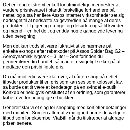
Det er i dag ekstremt enkelt for almindelige mennesker at
vurdere prisniveauet i blandt forskellige forhandlere på
nettet, og altså har flere Assos internet virksomheder set sig
nødsaget til at nedsætte salgsværdien på mange af deres
produkter – til piger og drenge, og desuden også til kvinder
og mænd – en hel del, og endda nogle gange yde levering
uden beregning.
Men det kan trods alt være lukrativt at se nærmere på
enkelte e-shops efter rabatkoder på Assos Spider Bag G2 –
Aerodynamisk rygsæk – 3 liter – Sort forinden du
gennemfører din handel, så man er usvigeligt sikker på at
modtage den prisbilligste pris.
Du må imidlertid være klar over, at når en shop på nettet
tilbyder produkter til en pris som kan ses som kolossalt lav,
så burde det tit være et kendetegn på en svindel e-butik.
Kortkøb er heldigvis omsluttet af en ordning, som garanterer
køber overfor uoprigtige e-butikker.
Generelt slår vi et slag for shopping med kort eller betalinger
med mobilen. Som en alternativ mulighed burde du vælge et
tilbud som for eksempel ViaBill, når du tilstræber at afdrage
prisen senere.