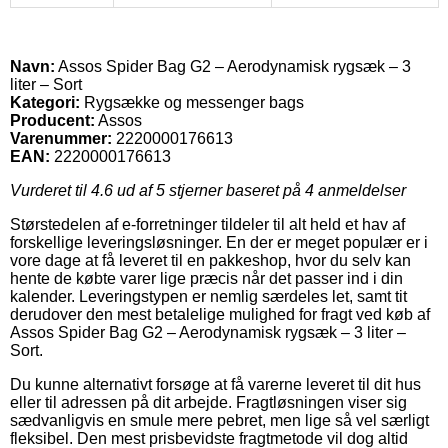
Navn:
Assos Spider Bag G2 – Aerodynamisk rygsæk – 3
liter – Sort
Kategori:
Rygsække og messenger bags
Producent:
Assos
Varenummer:
2220000176613
EAN:
2220000176613
Vurderet til
4.6
ud af 5 stjerner baseret på
4
anmeldelser
Størstedelen af e-forretninger tildeler til alt held et hav af
forskellige leveringsløsninger. En der er meget populær er i
vore dage at få leveret til en pakkeshop, hvor du selv kan
hente de købte varer lige præcis når det passer ind i din
kalender. Leveringstypen er nemlig særdeles let, samt tit
derudover den mest betalelige mulighed for fragt ved køb af
Assos Spider Bag G2 – Aerodynamisk rygsæk – 3 liter –
Sort.
Du kunne alternativt forsøge at få varerne leveret til dit hus
eller til adressen på dit arbejde. Fragtløsningen viser sig
sædvanligvis en smule mere pebret, men lige så vel særligt
fleksibel. Den mest prisbevidste fragtmetode vil dog altid