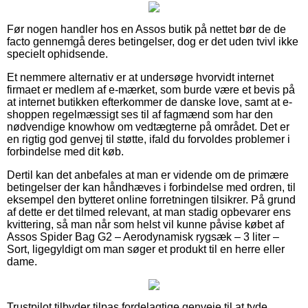
Før nogen handler hos en Assos butik på nettet bør de de
facto gennemgå deres betingelser, dog er det uden tvivl ikke
specielt ophidsende.
Et nemmere alternativ er at undersøge hvorvidt internet
firmaet er medlem af e-mærket, som burde være et bevis på
at internet butikken efterkommer de danske love, samt at e-
shoppen regelmæssigt ses til af fagmænd som har den
nødvendige knowhow om vedtægterne på området. Det er
en rigtig god genvej til støtte, ifald du forvoldes problemer i
forbindelse med dit køb.
Dertil kan det anbefales at man er vidende om de primære
betingelser der kan håndhæves i forbindelse med ordren, til
eksempel den bytteret online forretningen tilsikrer. På grund
af dette er det tilmed relevant, at man stadig opbevarer ens
kvittering, så man når som helst vil kunne påvise købet af
Assos Spider Bag G2 – Aerodynamisk rygsæk – 3 liter –
Sort, ligegyldigt om man søger et produkt til en herre eller
dame.
Trustpilot tilbyder tilpas fordelagtige genveje til at tyde