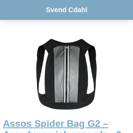
Svend Cdahl
Assos Spider Bag G2 –