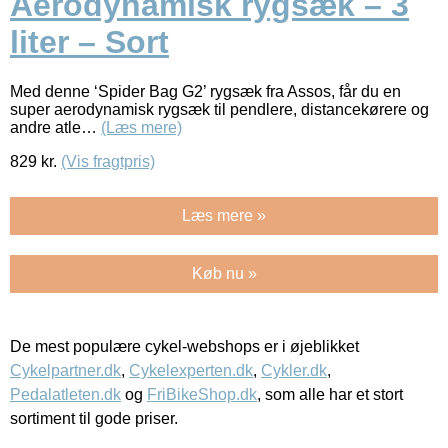
Aerodynamisk rygsæk – 3
liter – Sort
Med denne ‘Spider Bag G2’ rygsæk fra Assos, får du en
super aerodynamisk rygsæk til pendlere, distancekørere og
andre atle…
(Læs mere)
829
kr.
(Vis fragtpris)
Læs mere »
Køb nu »
De mest populære cykel-webshops er i øjeblikket
Cykelpartner.dk
,
Cykelexperten.dk
,
Cykler.dk
,
Pedalatleten.dk
og
FriBikeShop.dk
, som alle har et stort
sortiment til gode priser.