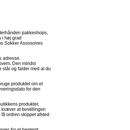
 efterhånden pakkeshops,
 i høj grad
sos Sokker Assosoires
es adresse.
ekvem. Den mindst
e står og falder med at du
bruge produktet om et
everingsdato for den
butikkens produkter,
ræver at bestillingen
 få ordren skippet afsted
tages for et bestemt