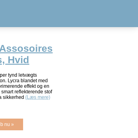
Assosoires
, Hvid
uper tynd letvægts
on. Lycra blandet med
primerende effekt og en
 smart reflekterende stof
ra sikkerhed
(Læs mere)
b nu »