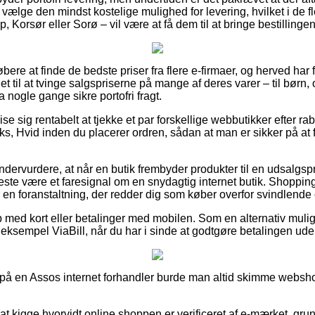
lge den mindst kostelige mulighed for levering, hvilket i de f
 Korsør eller Sorø – vil være at få dem til at bringe bestillingen
 købere at finde de bedste priser fra flere e-firmaer, og herved har 
t til at tvinge salgspriserne på mange af deres varer – til børn,
 nogle gange sikre portofri fragt.
vise sig rentabelt at tjekke et par forskellige webbutikker efter 
 Hvid inden du placerer ordren, sådan at man er sikker på at f
ndervurdere, at når en butik frembyder produkter til en udsalgspri
meste være et faresignal om en snydagtig internet butik. Shoppin
en foranstaltning, der redder dig som køber overfor svindlende
b med kort eller betalinger med mobilen. Som en alternativ mul
 eksempel ViaBill, når du har i sinde at godtgøre betalingen ude 
på en Assos internet forhandler burde man altid skimme websho
at kigge hvorvidt online shoppen er verificeret af e-mærket, gru