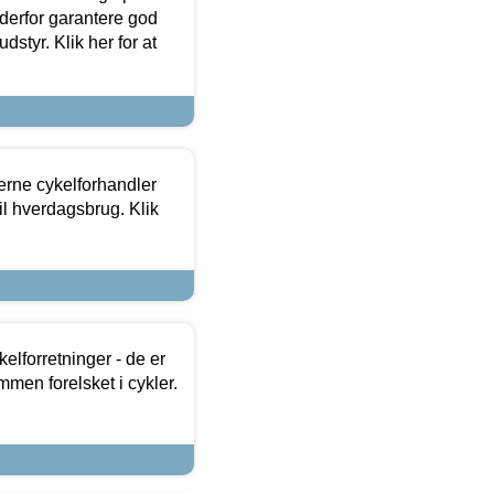
 derfor garantere god
dstyr. Klik her for at
erne cykelforhandler
til hverdagsbrug. Klik
lforretninger - de er
mmen forelsket i cykler.