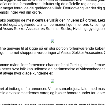
f at online forhandleren tilslutter sig de officielle regler, og at
 er meget fortrolige de gældende vilkår. Derudover giver det dig ge
mstillinger ved din ordre.
r vaks omkring de mest centrale vilkår der influerer på ordren, f.ek
det er det også afgørende, at man permanent gemmer ens kvitterin
f Assos Sokker Assosoires Summer Socks, Hvid, ligegyldigt om 
e fine genveje til at kigge på en stor portion forhenværende købe
ttager internet shoppens vurderinger af Assos Sokker Assosoire
me måde flere fornemme chancer for at få et kig ind i e-firmaet
å nettet hvor folk kan udforme en bedømmelse af virksomhedens 
at afveje hvor glade kunderne er.
ret af indtægter fra annoncer. Vi har samarbejdsaftaler med mass
midler virksomhedernes varer, og høster honorar under forudsæt