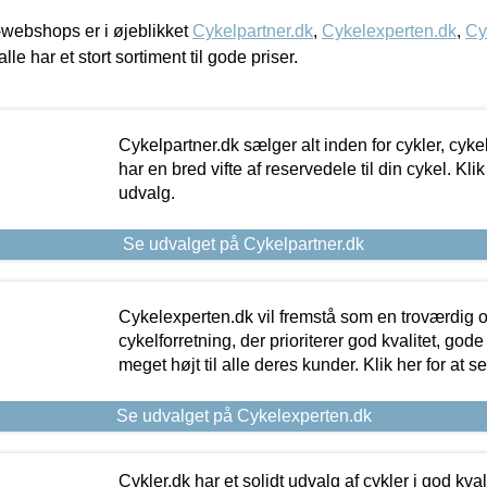
webshops er i øjeblikket
Cykelpartner.dk
,
Cykelexperten.dk
,
Cy
alle har et stort sortiment til gode priser.
Cykelpartner.dk sælger alt inden for cykler, cyke
har en bred vifte af reservedele til din cykel. Klik
udvalg.
Se udvalget på Cykelpartner.dk
Cykelexperten.dk vil fremstå som en troværdig o
cykelforretning, der prioriterer god kvalitet, god
meget højt til alle deres kunder. Klik her for at s
Se udvalget på Cykelexperten.dk
Cykler.dk har et solidt udvalg af cykler i god kvalit