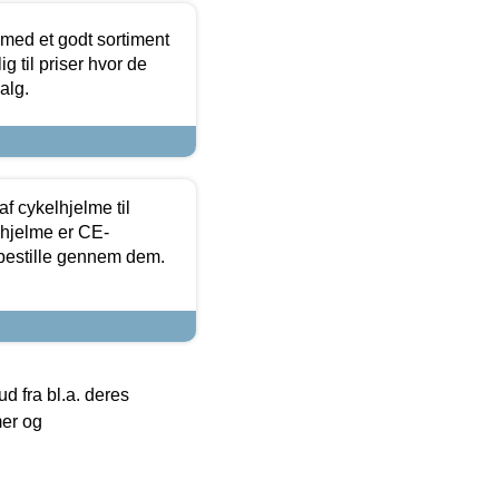
 med et godt sortiment
g til priser hvor de
alg.
f cykelhjelme til
lhjelme er CE-
 bestille gennem dem.
 fra bl.a. deres
mer og