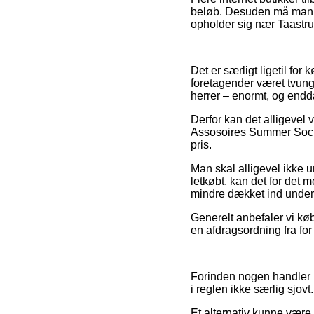
beløb. Desuden må man væ
opholder sig nær Taastrup,
Det er særligt ligetil for
foretagender været tvunge
herrer – enormt, og endda
Derfor kan det alligevel 
Assosoires Summer Socks,
pris.
Man skal alligevel ikke u
letkøbt, kan det for det 
mindre dækket ind under 
Generelt anbefaler vi kø
en afdragsordning fra for
Forinden nogen handler 
i reglen ikke særlig sjovt.
Et alternativ kunne være 