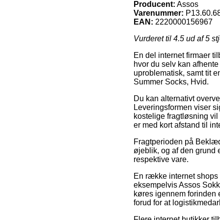
Producent:
Assos
Varenummer:
P13.60.6
EAN:
2220000156967
Vurderet til
4.5
ud af 5 st
En del internet firmaer t
hvor du selv kan afhente 
uproblematisk, samt tit 
Summer Socks, Hvid.
Du kan alternativt overve
Leveringsformen viser s
kostelige fragtløsning vi
er med kort afstand til i
Fragtperioden på Beklædn
øjeblik, og af den grund
respektive vare.
En række internet shops s
eksempelvis Assos Sokke
køres igennem forinden et
forud for at logistikmed
Flere internet butikker ti