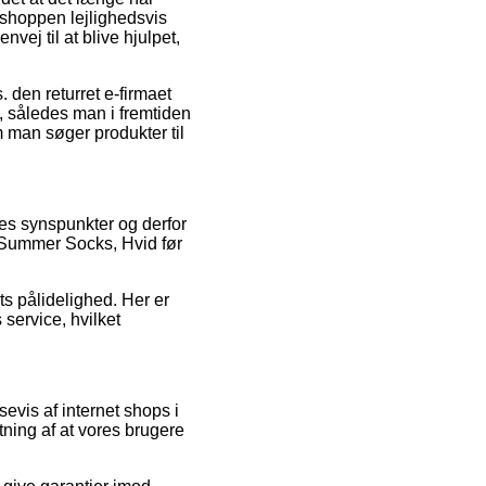
 e-shoppen lejlighedsvis
nvej til at blive hjulpet,
s. den returret e-firmaet
g, således man i fremtiden
man søger produkter til
res synspunkter og derfor
s Summer Socks, Hvid før
s pålidelighed. Her er
service, hvilket
evis af internet shops i
ning af at vores brugere