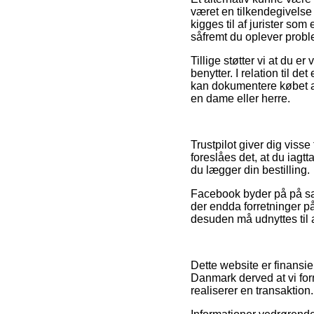
været en tilkendegivelse a
kigges til af jurister som
såfremt du oplever proble
Tillige støtter vi at du e
benytter. I relation til 
kan dokumentere købet a
en dame eller herre.
Trustpilot giver dig viss
foreslåes det, at du iag
du lægger din bestilling.
Facebook byder på på sam
der endda forretninger p
desuden må udnyttes til 
Dette website er finansie
Danmark derved at vi for
realiserer en transaktion.