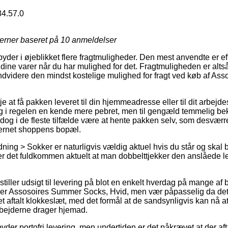
84.57.0
jerner baseret på
10
anmeldelser
ilbyder i øjeblikket flere fragtmuligheder. Den mest anvendte er
dine varer når du har mulighed for det. Fragtmuligheden er altså
endvidere den mindst kostelige mulighed for fragt ved køb af As
je at få pakken leveret til din hjemmeadresse eller til dit arbejd
ig i regelen en kende mere pebret, men til gengæld temmelig b
l dog i de fleste tilfælde være at hente pakken selv, som desværr
nternet shoppens bopæl.
ing > Sokker er naturligvis vældig aktuel hvis du står og skal 
 er det fuldkommen aktuelt at man dobbelttjekker den anslåede l
tiller udsigt til levering på blot en enkelt hverdag på mange af 
r Assosoires Summer Socks, Hvid, men vær påpasselig da det k
 aftalt klokkeslæt, med det formål at de sandsynligvis kan nå at
arbejderne drager hjemad.
lbyder portofri levering, men undertiden er det påkrævet at der af