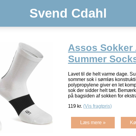
Svend Cdahl
Assos Sokker 
Summer Socks
Lavet til de helt varme dage. S
sommer sok i sømløs konstrukti
polypropylene giver en let kom
sok der sidder helt tæt. Bemærk
på bagsiden af sokken for ekst
119
kr.
(Vis fragtpris)
Læs mere »
Kø