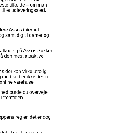
leste tilfælde – om man
 til et udleveringssted.
flere Assos internet
 og samtidig til damer og
rabatkoder på Assos Sokker
å den mest attraktive
s der kan virke utrolig
g med kort er ikke desto
 online varehuse.
ighed burde du overveje
i fremtiden.
ppens regler, det er dog
ndet at det længe har